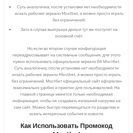
Суть аналогична, после установки нет необходимости
искать рабочее зеркало Mostbet, а можно просто играть
без ограничений.
Зато в случае выигрыша деньги тут же поступят на
основной счёт.
Но если во втором случае конфигурация
переадресовывает на системные сообщения, для этого
нужно использовать официальное зеркало БК Мостбет.
Суть аналогична, после установки нет необходимости
искать рабочее зеркало Mostbet, а можно просто играть
без ограничений. Мостбет официальный сайт оформлен
максимально удобно и приятно для пользователей. На
главной странице имеется только необходимая
информация, чтобы не создавать излишней нагрузки на
сам сайт. Можно быстро перемещаться по разделам и
искать интересные события и новости.
Как Использовать Промокод