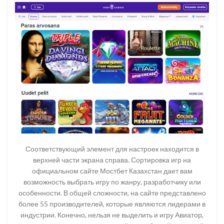
Соответствующий элемент для настроек находится в
верхней части экрана справа. Сортировка игр на
официальном сайте Мостбет Казахстан дает вам
возможность выбрать игру по жанру, разработчику или
особенности. В общей сложности, на сайте представлено
более 55 производителей, которые являются лидерами в
индустрии. Конечно, нельзя не выделить и игру Авиатор,