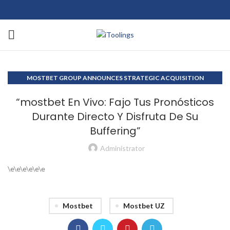
MOSTBET GROUP ANNOUNCES STRATEGIC ACQUISITION
REGARDING SPORTING SOLUTIONS - 427
“mostbet En Vivo: Fajo Tus Pronósticos
Durante Directo Y Disfruta De Su
Buffering”
Administrator
\e\e\e\e\e\e
Mostbet
Mostbet UZ