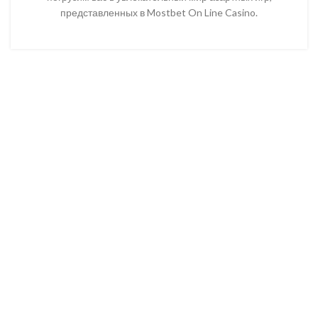
представленных в Mostbet On Line Casino.