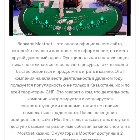
Зеркало Mostbet – это аналог официального сайта,
который в точности повторяет его оформление, но имеет
другой доменный адрес. Функциональная составляющая
никак не отличается от основного ресурса, так что можно
быстро освоиться и продолжить играть в казино. Этот
компания начала вести деятельность в далеком году,
пользуется популярностью не только в Казахстане, но и по
всей территории СНГ. Это говорит о том, что деятельность
компании контролируется и регулируется
соответствующими органами, так что нет причин
сомневаться в надежности. После посещения
официального сайта Mostbet com, пользователь получает
доступ к ставкам на различные события из мира спорта и к
Mostbet казино. Эмуляторы в Мостбет доступны в 2
режимах — игровом и тестовом.