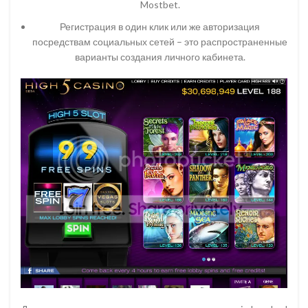
Mostbet.
Регистрация в один клик или же авторизация
посредствам социальных сетей – это распространенные
варианты создания личного кабинета.