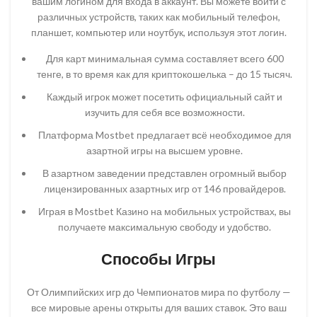
вашим логином для входа в аккаунт. Вы можете войти с
различных устройств, таких как мобильный телефон,
планшет, компьютер или ноутбук, используя этот логин.
Для карт минимальная сумма составляет всего 600
тенге, в то время как для криптокошелька – до 15 тысяч.
Каждый игрок может посетить официальный сайт и
изучить для себя все возможности.
Платформа Mostbet предлагает всё необходимое для
азартной игры на высшем уровне.
В азартном заведении представлен огромный выбор
лицензированных азартных игр от 146 провайдеров.
Играя в Mostbet Казино на мобильных устройствах, вы
получаете максимальную свободу и удобство.
Способы Игры
От Олимпийских игр до Чемпионатов мира по футболу —
все мировые арены открыты для ваших ставок. Это ваш