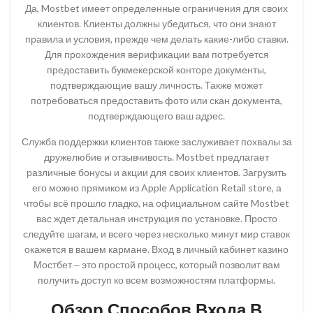
Да, Mostbet имеет определенные ограничения для своих
клиентов. Клиенты должны убедиться, что они знают
правила и условия, прежде чем делать какие-либо ставки.
Для прохождения верификации вам потребуется
предоставить букмекерской конторе документы,
подтверждающие вашу личность. Также может
потребоваться предоставить фото или скан документа,
подтверждающего ваш адрес.
Служба поддержки клиентов также заслуживает похвалы за
дружелюбие и отзывчивость. Mostbet предлагает
различные бонусы и акции для своих клиентов. Загрузить
его можно прямиком из Apple Application Retail store, а
чтобы всё прошло гладко, на официальном сайте Mostbet
вас ждет детальная инструкция по установке. Просто
следуйте шагам, и всего через несколько минут мир ставок
окажется в вашем кармане. Вход в личный кабинет казино
Мостбет ‒ это простой процесс, который позволит вам
получить доступ ко всем возможностям платформы.
Обзор Способов Входа В