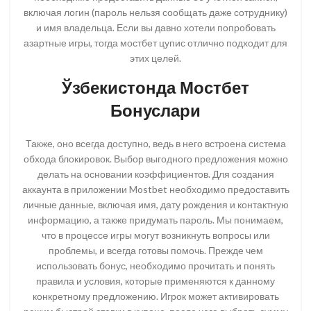
включая логин (пароль нельзя сообщать даже сотруднику)
и имя владельца. Если вы давно хотели попробовать
азартные игры, тогда мостбет цупис отлично подходит для
этих целей.
Ўзбекистонда Мостбет
Бонуслари
Также, оно всегда доступно, ведь в него встроена система
обхода блокировок. Выбор выгодного предложения можно
делать на основании коэффициентов. Для создания
аккаунта в приложении Mostbet необходимо предоставить
личные данные, включая имя, дату рождения и контактную
информацию, а также придумать пароль. Мы понимаем,
что в процессе игры могут возникнуть вопросы или
проблемы, и всегда готовы помочь. Прежде чем
использовать бонус, необходимо прочитать и понять
правила и условия, которые применяются к данному
конкретному предложению. Игрок может активировать