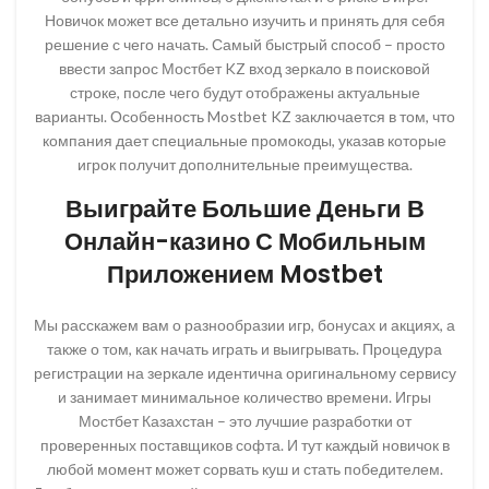
Новичок может все детально изучить и принять для себя
решение с чего начать. Самый быстрый способ – просто
ввести запрос Мостбет KZ вход зеркало в поисковой
строке, после чего будут отображены актуальные
варианты. Особенность Mostbet KZ заключается в том, что
компания дает специальные промокоды, указав которые
игрок получит дополнительные преимущества.
Выиграйте Большие Деньги В
Онлайн-казино С Мобильным
Приложением Mostbet
Мы расскажем вам о разнообразии игр, бонусах и акциях, а
также о том, как начать играть и выигрывать. Процедура
регистрации на зеркале идентична оригинальному сервису
и занимает минимальное количество времени. Игры
Мостбет Казахстан – это лучшие разработки от
проверенных поставщиков софта. И тут каждый новичок в
любой момент может сорвать куш и стать победителем.