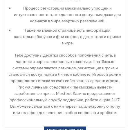
Процесс регистрации максимально упрощен и
интуитивно понятен, что делает его доступным даже для
новичков в мире азартных развлечений.
Также на главной странице есть информация
касательно бонусов и фри спинов, о джекпотах и о риске
в игре.
Тебе доступны десятки способов пополнения счёта, в
частности через электронные кошельки. Платёжные
системы определяются регионом регистрации игрока и
становятся доступными в Личном кабинете. Игровой режим
предполагает ставки за счёт собственных средств игрока.
Рискуя личными средствами, ты сможешь вывести
заработанные призы. Mostbet Казино предоставляет
профессиональную службу поддержки, работающую 24/7.
Вы можете связаться с ними через чат, электронную почту
или телефон для решения любых вопросов и проблем.