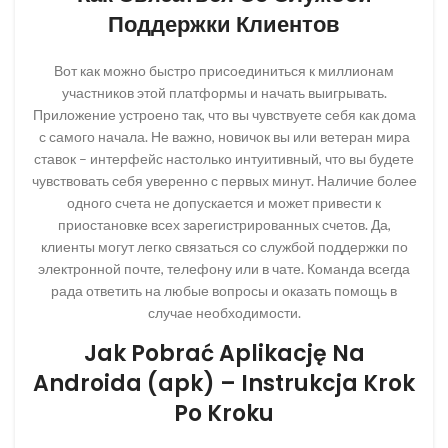
Поддержки Клиентов
Вот как можно быстро присоединиться к миллионам
участников этой платформы и начать выигрывать.
Приложение устроено так, что вы чувствуете себя как дома
с самого начала. Не важно, новичок вы или ветеран мира
ставок – интерфейс настолько интуитивный, что вы будете
чувствовать себя уверенно с первых минут. Наличие более
одного счета не допускается и может привести к
приостановке всех зарегистрированных счетов. Да,
клиенты могут легко связаться со службой поддержки по
электронной почте, телефону или в чате. Команда всегда
рада ответить на любые вопросы и оказать помощь в
случае необходимости.
Jak Pobrać Aplikację Na
Androida (apk) – Instrukcja Krok
Po Kroku