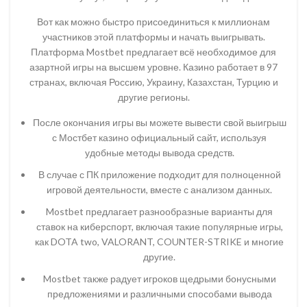
Вот как можно быстро присоединиться к миллионам
участников этой платформы и начать выигрывать.
Платформа Mostbet предлагает всё необходимое для
азартной игры на высшем уровне. Казино работает в 97
странах, включая Россию, Украину, Казахстан, Турцию и
другие регионы.
После окончания игры вы можете вывести свой выигрыш
с Мостбет казино официальный сайт, используя
удобные методы вывода средств.
В случае с ПК приложение подходит для полноценной
игровой деятельности, вместе с анализом данных.
Mostbet предлагает разнообразные варианты для
ставок на киберспорт, включая такие популярные игры,
как DOTA two, VALORANT, COUNTER-STRIKE и многие
другие.
Mostbet также радует игроков щедрыми бонусными
предложениями и различными способами вывода