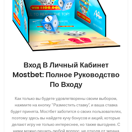
Вход В Личный Кабинет
Mostbet: Полное Руководство
По Входу
Как только вы будете удовлетворены своим выбором,
нажмите на кнопку “Разместить ставку”, и ваша ставка
будет принята. Мостбет заботится о своих пользователях,
поэтому здесь вы найдете кучу бонусов и акций, которые
делают игру не только интереснее, но также выгоднее. С
ними можно решить любой вопрос, не отходя от экрана