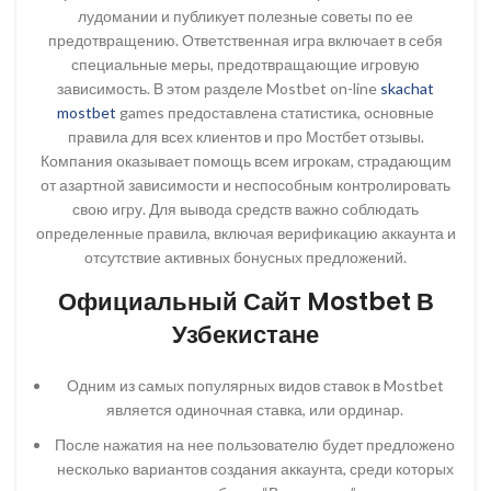
лудомании и публикует полезные советы по ее
предотвращению. Ответственная игра включает в себя
специальные меры, предотвращающие игровую
зависимость. В этом разделе Mostbet on-line
skachat
mostbet
games предоставлена статистика, основные
правила для всех клиентов и про Мостбет отзывы.
Компания оказывает помощь всем игрокам, страдающим
от азартной зависимости и неспособным контролировать
свою игру. Для вывода средств важно соблюдать
определенные правила, включая верификацию аккаунта и
отсутствие активных бонусных предложений.
Официальный Сайт Mostbet В
Узбекистане
Одним из самых популярных видов ставок в Mostbet
является одиночная ставка, или ординар.
После нажатия на нее пользователю будет предложено
несколько вариантов создания аккаунта, среди которых