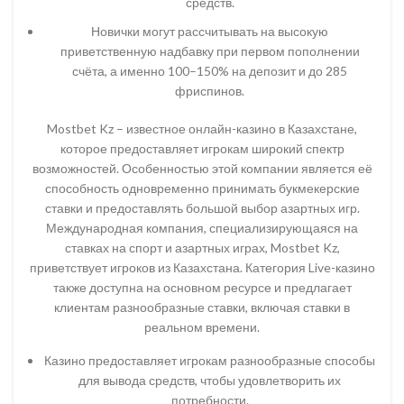
средств.
Новички могут рассчитывать на высокую
приветственную надбавку при первом пополнении
счёта, а именно 100–150% на депозит и до 285
фриспинов.
Mostbet Kz – известное онлайн-казино в Казахстане,
которое предоставляет игрокам широкий спектр
возможностей. Особенностью этой компании является её
способность одновременно принимать букмекерские
ставки и предоставлять большой выбор азартных игр.
Международная компания, специализирующаяся на
ставках на спорт и азартных играх, Mostbet Kz,
приветствует игроков из Казахстана. Категория Live-казино
также доступна на основном ресурсе и предлагает
клиентам разнообразные ставки, включая ставки в
реальном времени.
Казино предоставляет игрокам разнообразные способы
для вывода средств, чтобы удовлетворить их
потребности.