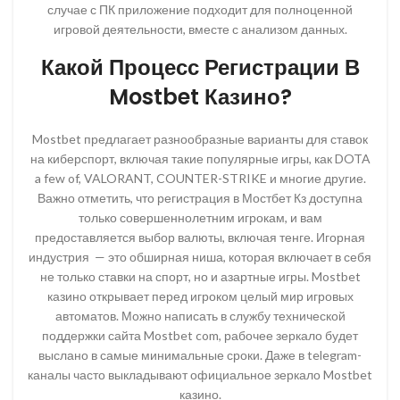
случае с ПК приложение подходит для полноценной
игровой деятельности, вместе с анализом данных.
Какой Процесс Регистрации В
Mostbet Казино?
Mostbet предлагает разнообразные варианты для ставок
на киберспорт, включая такие популярные игры, как DOTA
a few of, VALORANT, COUNTER-STRIKE и многие другие.
Важно отметить, что регистрация в Мостбет Кз доступна
только совершеннолетним игрокам, и вам
предоставляется выбор валюты, включая тенге. Игорная
индустрия — это обширная ниша, которая включает в себя
не только ставки на спорт, но и азартные игры. Mostbet
казино открывает перед игроком целый мир игровых
автоматов. Можно написать в службу технической
поддержки сайта Mostbet com, рабочее зеркало будет
выслано в самые минимальные сроки. Даже в telegram-
каналы часто выкладывают официальное зеркало Mostbet
казино.