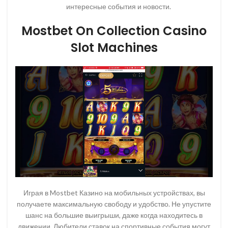
интересные события и новости.
Mostbet On Collection Casino
Slot Machines
Играя в Mostbet Казино на мобильных устройствах, вы
получаете максимальную свободу и удобство. Не упустите
шанс на большие выигрыши, даже когда находитесь в
движении. Любители ставок на спортивные события могут