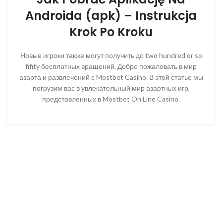
Androida (apk) – Instrukcja
Krok Po Kroku
Новые игроки также могут получить до two hundred or so
fifity бесплатных вращений. Добро пожаловать в мир
азарта и развлечений с Mostbet Casino. В этой статье мы
погрузим вас в увлекательный мир азартных игр,
представленных в Mostbet On Line Casino.