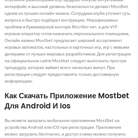
интерфейс и высокий уровень безопасности делают MostBet
одним из лучших онлайн-казино. Сотрудник клуба уточнит суть
вопроса и быстро подберет инструкцию. Неразрешимых
проблем в букмекерской конторе Мостбет нет, а для VIP-
игроков оператор готов назначить персонального помощника.
Онлайн казино Mostbet предлагает широкий ассортимент
игровых автоматов, настольных и карточных игр, игр с живыми
дилерами от лучших мировых разработчиков. Для регистрации
на официальном сайте Mostbet следует выполнить простую
процедуру, которая займет всего несколько минут. При
регистрации следует предоставлять только достоверную
информацию.
Как Скачать Приложение Mostbet
Для Android И Ios
Вы можете загрузить мобильное приложение MostBet на
устройства Android или iOS при регистрации. Приложение
можно загрузить бесплатно, и доступ к нему можно получить