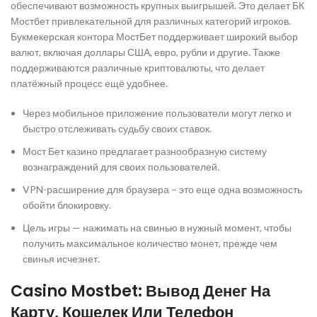
обеспечивают возможность крупных выигрышей. Это делает БК
Мостбет привлекательной для различных категорий игроков.
Букмекерская контора МостБет поддерживает широкий выбор
валют, включая доллары США, евро, рубли и другие. Также
поддерживаются различные криптовалюты, что делает
платёжный процесс ещё удобнее.
Через мобильное приложение пользователи могут легко и
быстро отслеживать судьбу своих ставок.
Мост Бет казино предлагает разнообразную систему
вознаграждений для своих пользователей.
VPN-расширение для браузера – это еще одна возможность
обойти блокировку.
Цель игры — нажимать на свинью в нужный момент, чтобы
получить максимальное количество монет, прежде чем
свинья исчезнет.
Casino Mostbet: Вывод Денег На
Карту, Кошелек Или Телефон