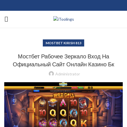
MOSTBET KIRISH 813
Мостбет Рабочее Зеркало Вход На
Официальный Сайт Онлайн Казино Бк
Administrator