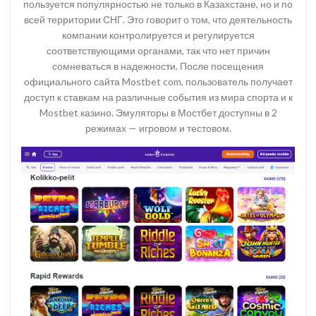
пользуется популярностью не только в Казахстане, но и по
всей территории СНГ. Это говорит о том, что деятельность
компании контролируется и регулируется
соответствующими органами, так что нет причин
сомневаться в надежности. После посещения
официального сайта Mostbet com, пользователь получает
доступ к ставкам на различные события из мира спорта и к
Mostbet казино. Эмуляторы в Мостбет доступны в 2
режимах — игровом и тестовом.