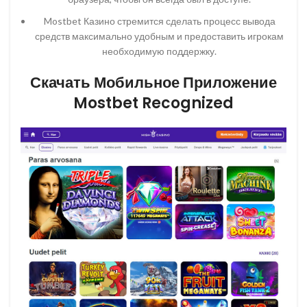
Mostbet Казино стремится сделать процесс вывода
средств максимально удобным и предоставить игрокам
необходимую поддержку.
Скачать Мобильное Приложение
Mostbet Recognized