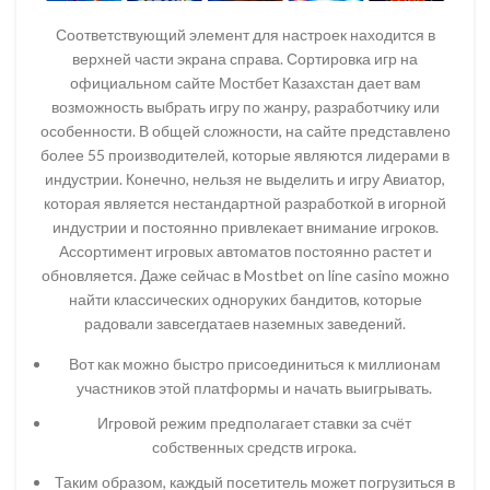
Соответствующий элемент для настроек находится в
верхней части экрана справа. Сортировка игр на
официальном сайте Мостбет Казахстан дает вам
возможность выбрать игру по жанру, разработчику или
особенности. В общей сложности, на сайте представлено
более 55 производителей, которые являются лидерами в
индустрии. Конечно, нельзя не выделить и игру Авиатор,
которая является нестандартной разработкой в игорной
индустрии и постоянно привлекает внимание игроков.
Ассортимент игровых автоматов постоянно растет и
обновляется. Даже сейчас в Mostbet on line casino можно
найти классических одноруких бандитов, которые
радовали завсегдатаев наземных заведений.
Вот как можно быстро присоединиться к миллионам
участников этой платформы и начать выигрывать.
Игровой режим предполагает ставки за счёт
собственных средств игрока.
Таким образом, каждый посетитель может погрузиться в