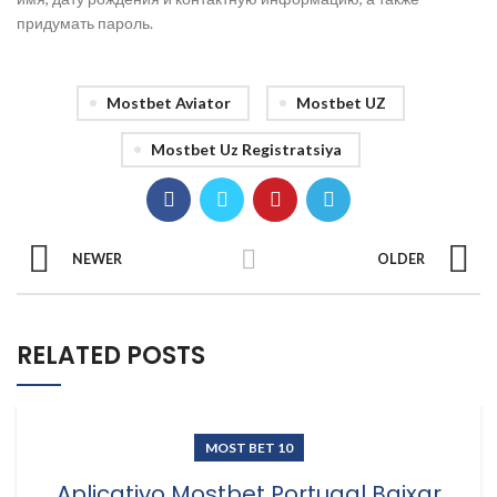
придумать пароль.
Mostbet Aviator
Mostbet UZ
Mostbet Uz Registratsiya
NEWER
OLDER
RELATED POSTS
MOST BET 10
Aplicativo Mostbet Portugal Baixar