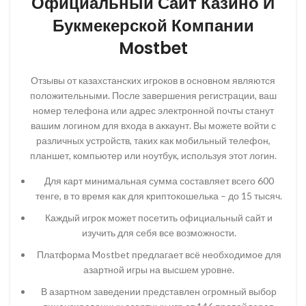
Официальный Сайт Казино И
Букмекерской Компании
Mostbet
Отзывы от казахстанских игроков в основном являются
положительными. После завершения регистрации, ваш
номер телефона или адрес электронной почты станут
вашим логином для входа в аккаунт. Вы можете войти с
различных устройств, таких как мобильный телефон,
планшет, компьютер или ноутбук, используя этот логин.
Для карт минимальная сумма составляет всего 600
тенге, в то время как для криптокошелька – до 15 тысяч.
Каждый игрок может посетить официальный сайт и
изучить для себя все возможности.
Платформа Mostbet предлагает всё необходимое для
азартной игры на высшем уровне.
В азартном заведении представлен огромный выбор