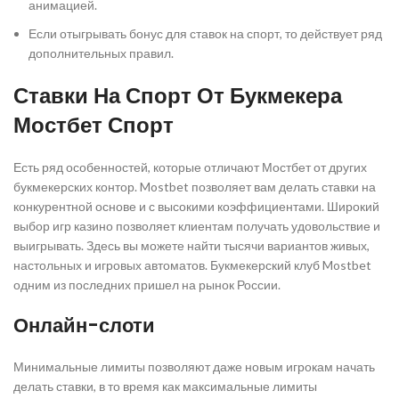
анимацией.
Если отыгрывать бонус для ставок на спорт, то действует ряд
дополнительных правил.
Ставки На Спорт От Букмекера
Мостбет Спорт
Есть ряд особенностей, которые отличают Мостбет от других
букмекерских контор. Mostbet позволяет вам делать ставки на
конкурентной основе и с высокими коэффициентами. Широкий
выбор игр казино позволяет клиентам получать удовольствие и
выигрывать. Здесь вы можете найти тысячи вариантов живых,
настольных и игровых автоматов. Букмекерский клуб Mostbet
одним из последних пришел на рынок России.
Онлайн-слоти
Минимальные лимиты позволяют даже новым игрокам начать
делать ставки, в то время как максимальные лимиты