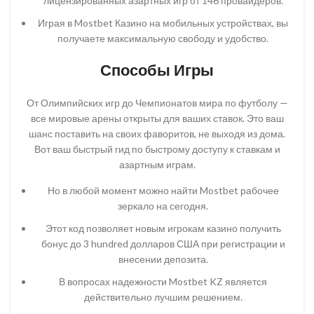
лицензированных азартных игр от 146 провайдеров.
Играя в Mostbet Казино на мобильных устройствах, вы
получаете максимальную свободу и удобство.
Способы Игры
От Олимпийских игр до Чемпионатов мира по футболу —
все мировые арены открыты для ваших ставок. Это ваш
шанс поставить на своих фаворитов, не выходя из дома.
Вот ваш быстрый гид по быстрому доступу к ставкам и
азартным играм.
Но в любой момент можно найти Mostbet рабочее
зеркало на сегодня.
Этот код позволяет новым игрокам казино получить
бонус до 3 hundred долларов США при регистрации и
внесении депозита.
В вопросах надежности Mostbet KZ является
действительно лучшим решением.