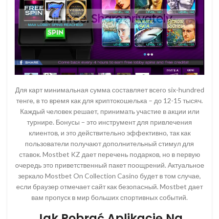
Для карт минимальная сумма составляет всего six-hundred
тенге, в то время как для криптокошелька – до 12-15 тысяч.
Каждый человек решает, принимать участие в акции или
турнире. Бонусы – это инструмент для привлечения
клиентов, и это действительно эффективно, так как
пользователи получают дополнительный стимул для
ставок. Mostbet KZ дает перечень подарков, но в первую
очередь это приветственный пакет поощрений. Актуальное
зеркало Mostbet On Collection Casino будет в том случае,
если браузер отмечает сайт как безопасный. Mostbet дает
вам пропуск в мир больших спортивных событий.
Jak Pobrać Aplikację Na