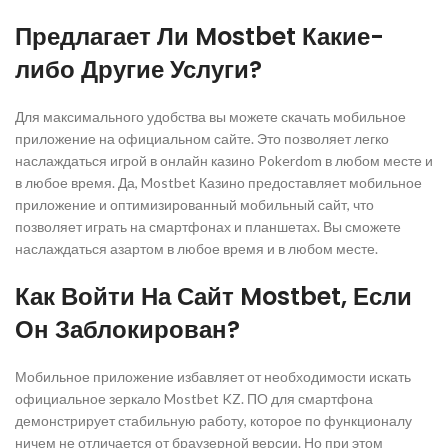
Предлагает Ли Mostbet Какие-
либо Другие Услуги?
Для максимального удобства вы можете скачать мобильное
приложение на официальном сайте. Это позволяет легко
наслаждаться игрой в онлайн казино Pokerdom в любом месте и
в любое время. Да, Mostbet Казино предоставляет мобильное
приложение и оптимизированный мобильный сайт, что
позволяет играть на смартфонах и планшетах. Вы сможете
наслаждаться азартом в любое время и в любом месте.
Как Войти На Сайт Mostbet, Если
Он Заблокирован?
Мобильное приложение избавляет от необходимости искать
официальное зеркало Mostbet KZ. ПО для смартфона
демонстрирует стабильную работу, которое по функционалу
ничем не отличается от браузерной версии. Но при этом