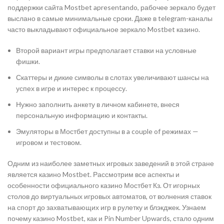
поддержки сайта Mostbet apresentando, рабочее зеркало будет
выслано в самые минимальные сроки. Даже в telegram-каналы
часто выкладывают официальное зеркало Mostbet казино.
Второй вариант игры предполагает ставки на условные
фишки.
Скаттеры и дикие символы в слотах увеличивают шансы на
успех в игре и интерес к процессу.
Нужно заполнить анкету в личном кабинете, внеся
персональную информацию и контакты.
Эмуляторы в Мостбет доступны в a couple of режимах —
игровом и тестовом.
Одним из наиболее заметных игровых заведений в этой стране
является казино Mostbet. Рассмотрим все аспекты и
особенности официального казино Мостбет Кз. От игорных
столов до виртуальных игровых автоматов, от волнения ставок
на спорт до захватывающих игр в рулетку и блэкджек. Узнаем
почему казино Mostbet, как и Pin Number Upwards, стало одним