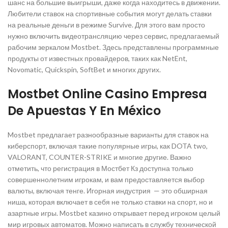
шанс на большие выигрыши, даже когда находитесь в движении.
Любители ставок на спортивные события могут делать ставки
на реальные деньги в режиме Survive. Для этого вам просто
нужно включить видеотрансляцию через сервис, предлагаемый
рабочим зеркалом Mostbet. Здесь представлены программные
продукты от известных провайдеров, таких как NetEnt,
Novomatic, Quickspin, SoftBet и многих других.
Mostbet Online Casino Empresa
De Apuestas Y En México
Mostbet предлагает разнообразные варианты для ставок на
киберспорт, включая такие популярные игры, как DOTA two,
VALORANT, COUNTER-STRIKE и многие другие. Важно
отметить, что регистрация в Мостбет Кз доступна только
совершеннолетним игрокам, и вам предоставляется выбор
валюты, включая тенге. Игорная индустрия — это обширная
ниша, которая включает в себя не только ставки на спорт, но и
азартные игры. Mostbet казино открывает перед игроком целый
мир игровых автоматов. Можно написать в службу технической