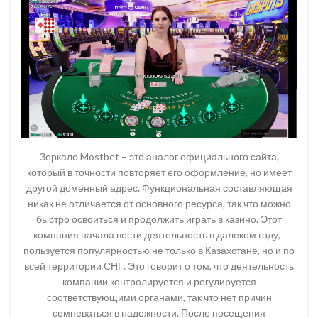
Зеркало Mostbet – это аналог официального сайта,
который в точности повторяет его оформление, но имеет
другой доменный адрес. Функциональная составляющая
никак не отличается от основного ресурса, так что можно
быстро освоиться и продолжить играть в казино. Этот
компания начала вести деятельность в далеком году,
пользуется популярностью не только в Казахстане, но и по
всей территории СНГ. Это говорит о том, что деятельность
компании контролируется и регулируется
соответствующими органами, так что нет причин
сомневаться в надежности. После посещения