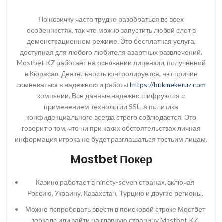
Но новичку часто трудно разобраться во всех
особенностях, так что можно запустить любой слот в
демонстрационном режиме. Это бесплатная услуга,
доступная для любого любителя азартных развлечений.
Mostbet KZ работает на основании лицензии, полученной
в Кюрасао. Деятельность контролируется, нет причин
сомневаться в надежности работы
https://bukmekeruz.com
компании. Все данные надежно шифруются с
применением технологии SSL, а политика
конфиденциального всегда строго соблюдается. Это
говорит о том, что ни при каких обстоятельствах личная
информация игрока не будет разглашаться третьим лицам.
Mostbet Покер
Казино работает в ninety-seven странах, включая
Россию, Украину, Казахстан, Турцию и другие регионы.
Можно попробовать ввести в поисковой строке Мостбет
зеркало или зайти на главную страницу Mostbet KZ.