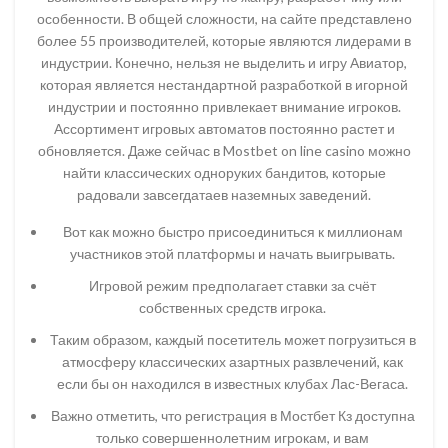
особенности. В общей сложности, на сайте представлено
более 55 производителей, которые являются лидерами в
индустрии. Конечно, нельзя не выделить и игру Авиатор,
которая является нестандартной разработкой в игорной
индустрии и постоянно привлекает внимание игроков.
Ассортимент игровых автоматов постоянно растет и
обновляется. Даже сейчас в Mostbet on line casino можно
найти классических одноруких бандитов, которые
радовали завсегдатаев наземных заведений.
Вот как можно быстро присоединиться к миллионам
участников этой платформы и начать выигрывать.
Игровой режим предполагает ставки за счёт
собственных средств игрока.
Таким образом, каждый посетитель может погрузиться в
атмосферу классических азартных развлечений, как
если бы он находился в известных клубах Лас-Вегаса.
Важно отметить, что регистрация в Мостбет Кз доступна
только совершеннолетним игрокам, и вам