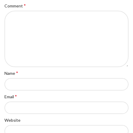
*
Comment
*
Name
*
Email
Website