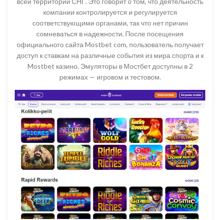
всей территории СНГ. Это говорит о том, что деятельность
компании контролируется и регулируется
соответствующими органами, так что нет причин
сомневаться в надежности. После посещения
официального сайта Mostbet com, пользователь получает
доступ к ставкам на различные события из мира спорта и к
Mostbet казино. Эмуляторы в Мостбет доступны в 2
режимах — игровом и тестовом.