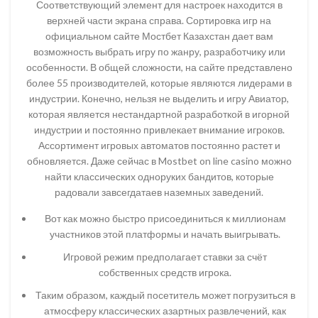
Соответствующий элемент для настроек находится в
верхней части экрана справа. Сортировка игр на
официальном сайте Мостбет Казахстан дает вам
возможность выбрать игру по жанру, разработчику или
особенности. В общей сложности, на сайте представлено
более 55 производителей, которые являются лидерами в
индустрии. Конечно, нельзя не выделить и игру Авиатор,
которая является нестандартной разработкой в игорной
индустрии и постоянно привлекает внимание игроков.
Ассортимент игровых автоматов постоянно растет и
обновляется. Даже сейчас в Mostbet on line casino можно
найти классических одноруких бандитов, которые
радовали завсегдатаев наземных заведений.
Вот как можно быстро присоединиться к миллионам
участников этой платформы и начать выигрывать.
Игровой режим предполагает ставки за счёт
собственных средств игрока.
Таким образом, каждый посетитель может погрузиться в
атмосферу классических азартных развлечений, как