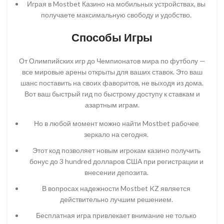
Играя в Mostbet Казино на мобильных устройствах, вы
получаете максимальную свободу и удобство.
Способы Игры
От Олимпийских игр до Чемпионатов мира по футболу —
все мировые арены открыты для ваших ставок. Это ваш
шанс поставить на своих фаворитов, не выходя из дома.
Вот ваш быстрый гид по быстрому доступу к ставкам и
азартным играм.
Но в любой момент можно найти Mostbet рабочее
зеркало на сегодня.
Этот код позволяет новым игрокам казино получить
бонус до 3 hundred долларов США при регистрации и
внесении депозита.
В вопросах надежности Mostbet KZ является
действительно лучшим решением.
Бесплатная игра привлекает внимание не только