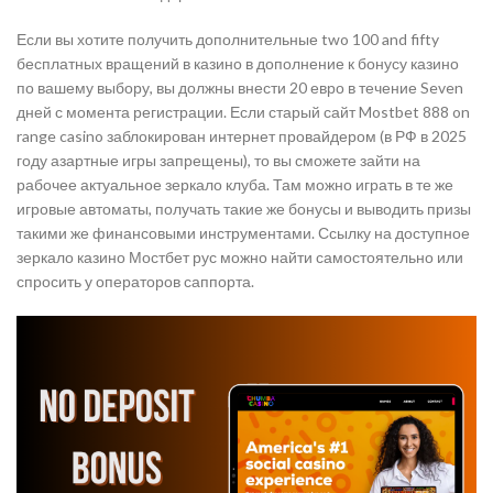
Если вы хотите получить дополнительные two 100 and fifty
бесплатных вращений в казино в дополнение к бонусу казино
по вашему выбору, вы должны внести 20 евро в течение Seven
дней с момента регистрации. Если старый сайт Mostbet 888 on
range casino заблокирован интернет провайдером (в РФ в 2025
году азартные игры запрещены), то вы сможете зайти на
рабочее актуальное зеркало клуба. Там можно играть в те же
игровые автоматы, получать такие же бонусы и выводить призы
такими же финансовыми инструментами. Ссылку на доступное
зеркало казино Мостбет рус можно найти самостоятельно или
спросить у операторов саппорта.