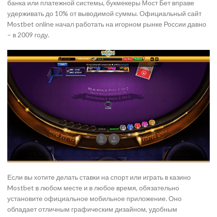
банка или платежной системы, букмекеры Мост Бет вправе
удерживать до 10% от выводимой суммы. Официальный сайт
Mostbet online начал работать на игорном рынке России давно
– в 2009 году.
Если вы хотите делать ставки на спорт или играть в казино
Mostbet в любом месте и в любое время, обязательно
установите официальное мобильное приложение. Оно
обладает отличным графическим дизайном, удобным