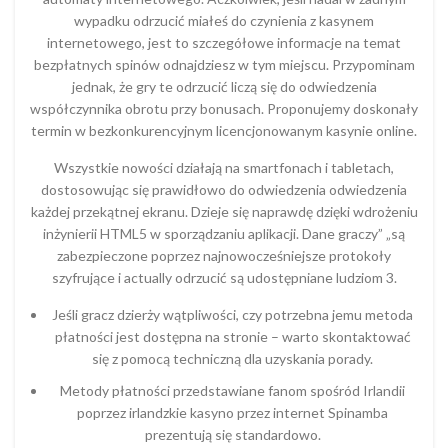
wypadku odrzucić miałeś do czynienia z kasynem
internetowego, jest to szczegółowe informacje na temat
bezpłatnych spinów odnajdziesz w tym miejscu. Przypominam
jednak, że gry te odrzucić liczą się do odwiedzenia
współczynnika obrotu przy bonusach. Proponujemy doskonały
termin w bezkonkurencyjnym licencjonowanym kasynie online.
Wszystkie nowości działają na smartfonach i tabletach,
dostosowując się prawidłowo do odwiedzenia odwiedzenia
każdej przekątnej ekranu. Dzieje się naprawdę dzięki wdrożeniu
inżynierii HTML5 w sporządzaniu aplikacji. Dane graczy” „są
zabezpieczone poprzez najnowocześniejsze protokoły
szyfrujące i actually odrzucić są udostępniane ludziom 3.
Jeśli gracz dzierży wątpliwości, czy potrzebna jemu metoda
płatności jest dostępna na stronie – warto skontaktować
się z pomocą techniczną dla uzyskania porady.
Metody płatności przedstawiane fanom spośród Irlandii
poprzez irlandzkie kasyno przez internet Spinamba
prezentują się standardowo.