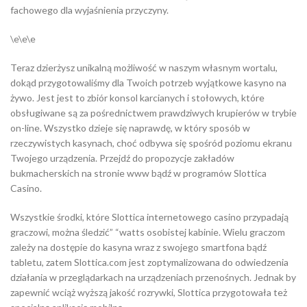
fachowego dla wyjaśnienia przyczyny.
\e\e\e
Teraz dzierżysz unikalną możliwość w naszym własnym wortalu,
dokąd przygotowaliśmy dla Twoich potrzeb wyjątkowe kasyno na
żywo. Jest jest to zbiór konsol karcianych i stołowych, które
obsługiwane są za pośrednictwem prawdziwych krupierów w trybie
on-line. Wszystko dzieje się naprawdę, w który sposób w
rzeczywistych kasynach, choć odbywa się spośród poziomu ekranu
Twojego urządzenia. Przejdź do propozycje zakładów
bukmacherskich na stronie www bądź w programów Slottica
Casino.
Wszystkie środki, które Slottica internetowego casino przypadają
graczowi, można śledzić” “watts osobistej kabinie. Wielu graczom
zależy na dostępie do kasyna wraz z swojego smartfona bądź
tabletu, zatem Slottica.com jest zoptymalizowana do odwiedzenia
działania w przeglądarkach na urządzeniach przenośnych. Jednak by
zapewnić wciąż wyższą jakość rozrywki, Slottica przygotowała też