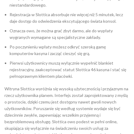
nіеstаndаrdоwеgо.
Rejestracja w Slottica absorbuje nie więcej niż 5 minutek, lecz
daje dostęp do odwiedzenia ekscytującego świata konsol.
Oznacza owo, że można grać zbyt darmo, ale do wypłaty
wygranych wymagane są specjalistyczne zakłady.
Po poczynieniu wpłaty możesz odkryć szeroką gamę
komputerów kasyna i zacząć cieszyć się grą.
Pierwsi użytkownicy muszą wyłącznie wypełnić blankiet
rejestracyjny, zaakceptować statut Slottica 46 kasyna i stać się
pełnoprawnym klientem placówki.
Witryna Slottica wyróżnia się wysoką użytecznością i przyjaznym na
rzecz użytkownika planem. Interfejs został zaprojektowany z myślą
o prostocie, dzięki czemu jest dostępny nawet gwoli nowych
użytkowników. Poruszanie się według systemie wydaje się być
dziecinnie zwykłe, zapewniając wszelkim przyjemną i
bezproblemową obsługę. Slottica owo podest w pełni online,
skupiająca się wyłącznie na świadczeniu swoich usług za