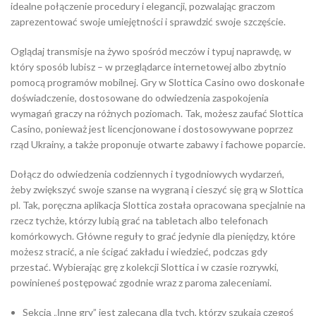
idealne połączenie procedury i elegancji, pozwalając graczom
zaprezentować swoje umiejętności i sprawdzić swoje szczęście.
Oglądaj transmisje na żywo spośród meczów i typuj naprawdę, w
który sposób lubisz – w przeglądarce internetowej albo zbytnio
pomocą programów mobilnej. Gry w Slottica Casino owo doskonałe
doświadczenie, dostosowane do odwiedzenia zaspokojenia
wymagań graczy na różnych poziomach. Tak, możesz zaufać Slottica
Casino, ponieważ jest licencjonowane i dostosowywane poprzez
rząd Ukrainy, a także proponuje otwarte zabawy i fachowe poparcie.
Dołącz do odwiedzenia codziennych i tygodniowych wydarzeń,
żeby zwiększyć swoje szanse na wygraną i cieszyć się grą w Slottica
pl. Tak, poręczna aplikacja Slottica została opracowana specjalnie na
rzecz tychże, którzy lubią grać na tabletach albo telefonach
komórkowych. Główne reguły to grać jedynie dla pieniędzy, które
możesz stracić, a nie ścigać zakładu i wiedzieć, podczas gdy
przestać. Wybierając grę z kolekcji Slottica i w czasie rozrywki,
powinieneś postępować zgodnie wraz z paroma zaleceniami.
Sеkсjа „Іnnе grу” jеst zаlесаnа dlа tусh, którzу szukаją сzеgоś