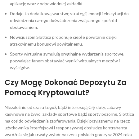
aplikację wraz z odpowiedniej zakładki.
Dodaje to dodatkową warstwę strategii, emocji i ekscytacji do
odwiedzenia całego doświadczenia związanego spośród
obstawianiem.
Nowicjuszom Slottica proponuje ciepłe powitanie dzięki
atrakcyjnemu bonusowi powitalnemu.
Sporty wirtualne symulują oryginalne wydarzenia sportowe,
pozwalając fanom obstawiać wyniki wirtualnych meczów i
wyścigów.
Czy Mogę Dokonać Depozytu Za
Pomocą Kryptowalut?
Niezależnie od czasu tegoż, bądź interesują Cię sloty, zabawy
kasynowe na żywo, zakłady sportowe bądź sporty pozorne, Slottica
ma coś do odwiedzenia zaoferowania. Dzięki przyjaznemu na rzecz
użytkownika interfejsowi i responsywnej obsłudze kontrahenta
wyróżnia się jak trwały wybór na rzecz polskich graczy w 2024 roku