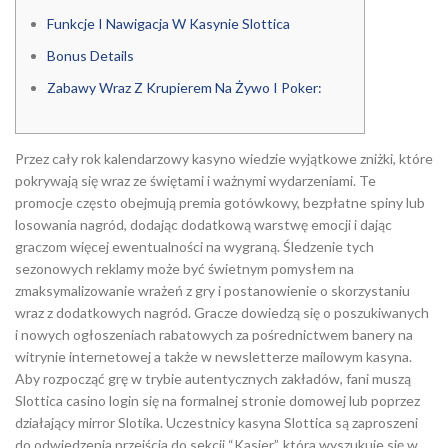
Funkcje I Nawigacja W Kasynie Slottica
Bonus Details
Zabawy Wraz Z Krupierem Na Żywo I Poker:
Przez cały rok kalendarzowy kasyno wiedzie wyjątkowe zniżki, które
pokrywają się wraz ze świętami i ważnymi wydarzeniami. Te
promocje często obejmują premia gotówkowy, bezpłatne spiny lub
losowania nagród, dodając dodatkową warstwę emocji i dając
graczom więcej ewentualności na wygraną. Śledzenie tych
sezonowych reklamy może być świetnym pomysłem na
zmaksymalizowanie wrażeń z gry i postanowienie o skorzystaniu
wraz z dodatkowych nagród. Gracze dowiedzą się o poszukiwanych
i nowych ogłoszeniach rabatowych za pośrednictwem banery na
witrynie internetowej a także w newsletterze mailowym kasyna.
Aby rozpocząć grę w trybie autentycznych zakładów, fani muszą
Slottica casino login się na formalnej stronie domowej lub poprzez
działający mirror Slotika. Uczestnicy kasyna Slottica są zaproszeni
do odwiedzenia przejścia do sekcji “Kasjer”, która wyszukuje się w