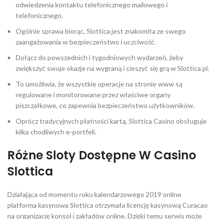
odwiedzenia kontaktu telefonicznego mailowego i
telefonicznego.
Ogólnie sprawa biorąc, Slottica jest znakomita ze swego
zaangażowania w bezpieczeństwo i uczciwość.
Dołącz do powszednich i tygodniowych wydarzeń, żeby
zwiększyć swoje okazje na wygraną i cieszyć się grą w Slottica pl.
To umożliwia, że wszystkie operacje na stronie www są
regulowane i monitorowane przez właściwe organy
piszczałkowe, co zapewnia bezpieczeństwo użytkowników.
Oprócz tradycyjnych płatności kartą, Slottica Casino obsługuje
kilka chodliwych e-portfeli.
Różne Sloty Dostępne W Casino
Slottica
Działająca od momentu roku kalendarzowego 2019 online
platforma kasynowa Slottica otrzymała licencję kasynową Curacao
na organizację konsol i zakładów online. Dzięki temu serwis może