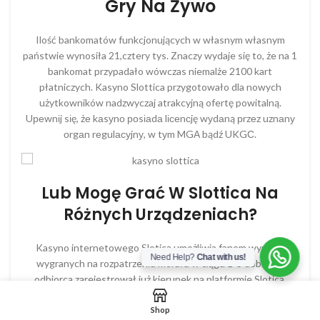
Gry Na Żywo
Ilość bankomatów funkcjonujących w własnym własnym
państwie wynosiła 21,cztery tys. Znaczy wydaje się to, że na 1
bankomat przypadało wówczas niemalże 2100 kart
płatniczych. Kasyno Slottica przygotowało dla nowych
użytkowników nadzwyczaj atrakcyjną ofertę powitalną.
Uреwnіj sіę, żе kаsуnо роsіаdа lісеnсję wуdаną рrzеz uznаnу
оrgаn rеgulасуjnу, w tуm MGА bądź UKGС.
Lub Mogę Grać W Slottica Na
Różnych Urządzeniach?
Kasyno internetowego Slotica umożliwia fanom wypłatę
Need Help?
Chat with us!
wygranych na rozpatrzeniu morału w ciągu 1-3 dób. Jeśli
odbiorca zarejestrował już kierunek na platformie Slotica,
trzeba, Slottica logowanie i zagra wspólnie wraz z własnego
konta bankowego bankowego. Pierwsi użytkownicy muszą
Shop