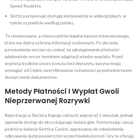
Speed Roulette.
Slottica proponuje obsługę konsumenta w wielu językach, w
tymże oczywiście według polsku.
To renomowane, a równocześnie legalne kasyno internetowego,
które ma dobrą ochronę informacji osobowych. Po zleceniu
porozumienia wystarczy czekać na zaksięgowanie płatności
adekwatnie unces terminem adaptacji władzy wypłaty. Przed
wypłatą środków unces bonusu bez depozytu, kasyna mogą
wymagać od Ciebie zweryfikowania tożsamości za pośrednictwem
dostarczenie dokumentów.
Metody Płatności I Wypłat Gwoli
Nieprzerwanej Rozrywki
Rejestracja w Slottica frapuje odrzucić więcej niż 5 minutek, jednak
zapewnia dostęp do ekscytującego świata gier. Kontynuując naszą
podróż w świecie Slottica Casino, zapraszamy do odwiedzenia
odkrywania dużej powierzchni wszechświata konsol. Gry te oferują