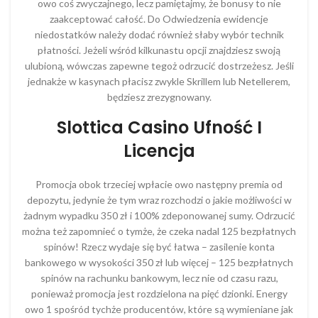
owo coś zwyczajnego, lecz pamiętajmy, że bonusy to nie
zaakceptować całość. Do Odwiedzenia ewidencje
niedostatków należy dodać również słaby wybór technik
płatności. Jeżeli wśród kilkunastu opcji znajdziesz swoją
ulubioną, wówczas zapewne tegoż odrzucić dostrzeżesz. Jeśli
jednakże w kasynach płacisz zwykle Skrillem lub Netellerem,
będziesz zrezygnowany.
Slottica Casino Ufność I
Licencja
Promocja obok trzeciej wpłacie owo następny premia od
depozytu, jedynie że tym wraz rozchodzi o jakie możliwości w
żadnym wypadku 350 zł i 100% zdeponowanej sumy. Odrzucić
można też zapomnieć o tymże, że czeka nadal 125 bezpłatnych
spinów! Rzecz wydaje się być łatwa – zasilenie konta
bankowego w wysokości 350 zł lub więcej – 125 bezpłatnych
spinów na rachunku bankowym, lecz nie od czasu razu,
ponieważ promocja jest rozdzielona na pięć dzionki. Energy
owo 1 spośród tychże producentów, które są wymieniane jak