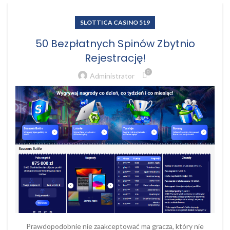
SLOTTICA CASINO 519
50 Bezpłatnych Spinów Zbytnio
Rejestrację!
0
Administrator
Prawdopodobnie nie zaakceptować ma gracza, który nie