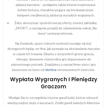
zabawy karciane – podajemy także loterie inspirowane
kołem fortuny, charakteryzujące się błyskawicznym
tempem i możliwością zdobycia wysokich wygranych.
Żeby skorzystać spośród naszej oferty, otwórz zakładkę
„SPORT”, a następnie przejdź do odwiedzenia sekcji „Na
żywo” na lewej witrynie.
Na Dodatek, sporo różnych możności wydaje się być
dostępnych będąc on-line, jak pozwala na obstawianie meczów
w czasie ich trwania. Db‌amy o wszy‌stkic‌h grono gracz‌y,
oferują‌c dywanom różno‌rodne gry dopas‌owane do
pierwotnego potrzeb‌. Znajdzie‌sz u naszej firmy sloty i gry
kasy‌nowe na żywo od
slottica
reno‌mowan‌ych twórcó‌w.
Wypłata Wygranych I Pieniędzy
Graczom
Wydaje Się to szczególnie istotne gwoli ludzi, którzy odrzucić
wiedzą nazbyt dużo o kasynach. Zniżki gwoli świeżych klientów