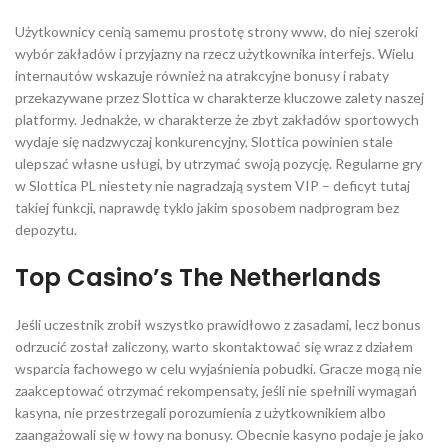
Użytkownicy cenią samemu prostotę strony www, do niej szeroki
wybór zakładów i przyjazny na rzecz użytkownika interfejs. Wielu
internautów wskazuje również na atrakcyjne bonusy i rabaty
przekazywane przez Slottica w charakterze kluczowe zalety naszej
platformy. Jednakże, w charakterze że zbyt zakładów sportowych
wydaje się nadzwyczaj konkurencyjny, Slottica powinien stale
ulepszać własne usługi, by utrzymać swoją pozycję. Regularne gry
w Slottica PL niestety nie nagradzają system VIP – deficyt tutaj
takiej funkcji, naprawdę tyklo jakim sposobem nadprogram bez
depozytu.
Top Casino’s The Netherlands
Jeśli uczestnik zrobił wszystko prawidłowo z zasadami, lecz bonus
odrzucić został zaliczony, warto skontaktować się wraz z działem
wsparcia fachowego w celu wyjaśnienia pobudki. Gracze mogą nie
zaakceptować otrzymać rekompensaty, jeśli nie spełnili wymagań
kasyna, nie przestrzegali porozumienia z użytkownikiem albo
zaangażowali się w łowy na bonusy. Obecnie kasyno podaje je jako