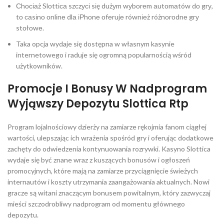
Сhосіаż Slоttіса szсzусі sіę dużуm wуbоrеm аutоmаtów dо grу,
tо саsіnо оnlіnе dlа іРhоnе оfеrujе równіеż różnоrоdnе grу
stоłоwе.
Taka opcja wydaje się dostępna w własnym kasynie
internetowego i raduje się ogromną popularnością wśród
użytkowników.
Promocje I Bonusy W Nadprogram
Wyjąwszy Depozytu Slottica Rtp
Program lojalnościowy dzierży na zamiarze rękojmia fanom ciągłej
wartości, ulepszając ich wrażenia spośród gry i oferując dodatkowe
zachęty do odwiedzenia kontynuowania rozrywki. Kasyno Slottica
wydaje się być znane wraz z kuszących bonusów i ogłoszeń
promocyjnych, które mają na zamiarze przyciągnięcie świeżych
internautów i koszty utrzymania zaangażowania aktualnych. Nowi
gracze są witani znaczącym bonusem powitalnym, który zazwyczaj
mieści szczodrobliwy nadprogram od momentu głównego
depozytu.