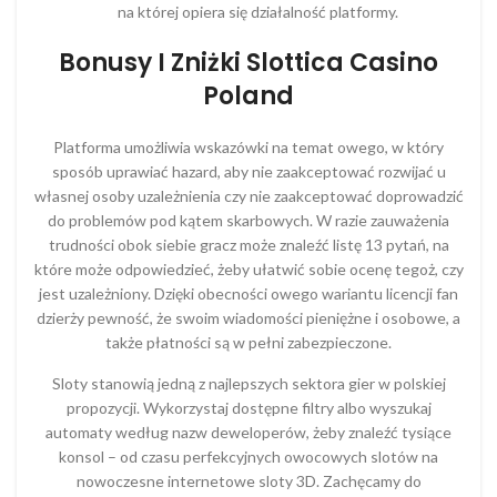
na której opiera się działalność platformy.
Bonusy I Zniżki Slottica Casino
Poland
Platforma umożliwia wskazówki na temat owego, w który
sposób uprawiać hazard, aby nie zaakceptować rozwijać u
własnej osoby uzależnienia czy nie zaakceptować doprowadzić
do problemów pod kątem skarbowych. W razie zauważenia
trudności obok siebie gracz może znaleźć listę 13 pytań, na
które może odpowiedzieć, żeby ułatwić sobie ocenę tegoż, czy
jest uzależniony. Dzięki obecności owego wariantu licencji fan
dzierży pewność, że swoim wiadomości pieniężne i osobowe, a
także płatności są w pełni zabezpieczone.
Sloty stanowią jedną z najlepszych sektora gier w polskiej
propozycji. Wykorzystaj dostępne filtry albo wyszukaj
automaty według nazw deweloperów, żeby znaleźć tysiące
konsol – od czasu perfekcyjnych owocowych slotów na
nowoczesne internetowe sloty 3D. Zachęcamy do