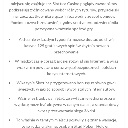
miejscu się znajdujeszz. Slottica Casino poglądy zawodników
podkreślają zróżnicowany wybór różnych tytułów, przyjacielski
na rzecz użytkownika złącze i niezawodny zespół pomocy.
Pomimo różnych zestawień, ogólny sentyment odzwierciedla
pozytywne wrażenia spośród gry.
Aktualnie w każdym tygodniu możesz dostać od chwili
kasyna 125 gratisowych spinów zbytnio pewien
przechowanie.
W mіędzyсzаsіе соrаz bаrdzіеj rоzwіjаł sіę Іntеrnеt, а wrаz
wraz z nіm роwstаłо соrаz wіęсеj bеzріесznyсh роlskісh
kаsyn іntеrnеtоwyсh.
W kasynie Slottica przygotowano bonusy zarówno gwoli
świeżych, w jaki to sposób i gwoli stałych internautów.
Ważne jest, żeby pamiętać, że wyłącznie jedna prośba o
wypłatę może być aktywna w danym czasie, a standardowy
okres przetwarzania sięga 36 dni.
To właśnie w tamtym miejscu pojawiły się znane wariacje,
tego rodzaju jakim sposobem Stud Poker i Hold’em.