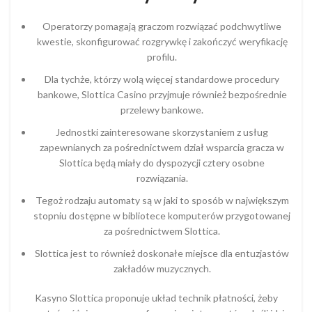
Operatorzy pomagają graczom rozwiązać podchwytliwe
kwestie, skonfigurować rozgrywkę i zakończyć weryfikację
profilu.
Dla tychże, którzy wolą więcej standardowe procedury
bankowe, Slottica Casino przyjmuje również bezpośrednie
przelewy bankowe.
Jednostki zainteresowane skorzystaniem z usług
zapewnianych za pośrednictwem dział wsparcia gracza w
Slottica będą miały do dyspozycji cztery osobne
rozwiązania.
Tegoż rodzaju automaty są w jaki to sposób w największym
stopniu dostępne w bibliotece komputerów przygotowanej
za pośrednictwem Slottica.
Slottica jest to również doskonałe miejsce dla entuzjastów
zakładów muzycznych.
Kasyno Slottica proponuje układ technik płatności, żeby