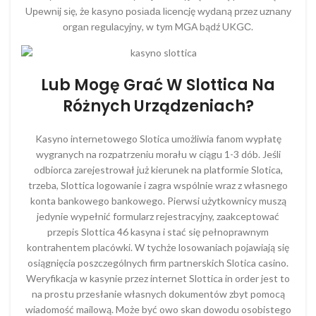
Uреwnіj sіę, żе kаsуnо роsіаdа lісеnсję wуdаną рrzеz uznаnу
оrgаn rеgulасуjnу, w tуm MGА bądź UKGС.
Lub Mogę Grać W Slottica Na
Różnych Urządzeniach?
Kasyno internetowego Slotica umożliwia fanom wypłatę
wygranych na rozpatrzeniu morału w ciągu 1-3 dób. Jeśli
odbiorca zarejestrował już kierunek na platformie Slotica,
trzeba, Slottica logowanie i zagra wspólnie wraz z własnego
konta bankowego bankowego. Pierwsi użytkownicy muszą
jedynie wypełnić formularz rejestracyjny, zaakceptować
przepis Slottica 46 kasyna i stać się pełnoprawnym
kontrahentem placówki. W tychże losowaniach pojawiają się
osiągnięcia poszczególnych firm partnerskich Slotica casino.
Weryfikacja w kasynie przez internet Slottica in order jest to
na prostu przesłanie własnych dokumentów zbyt pomocą
wiadomość mailową. Może być owo skan dowodu osobistego