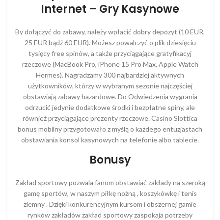
Internet – Gry Kasynowe
By dołączyć do zabawy, należy wpłacić dobry depozyt (10 EUR,
25 EUR bądź 60 EUR). Możesz powalczyć o plik dziesięciu
tysięcy free spinów, a także przyciągające gratyfikacyj
rzeczowe (MacBook Pro, iPhone 15 Pro Max, Apple Watch
Hermes). Nagradzamy 300 najbardziej aktywnych
użytkowników, którzy w wybranym sezonie najczęściej
obstawiają zabawy hazardowe. Do Odwiedzenia wygrania
odrzucić jedynie dodatkowe środki i bezpłatne spiny, ale
również przyciągające prezenty rzeczowe. Casino Slottica
bonus mobilny przygotowało z myślą o każdego entuzjastach
obstawiania konsol kasynowych na telefonie albo tablecie.
Bonusy
Zakład sportowy pozwala fanom obstawiać zakłady na szeroką
gamę sportów, w naszym piłkę nożną , koszykówkę i tenis
ziemny . Dzięki konkurencyjnym kursom i obszernej gamie
rynków zakładów zakład sportowy zaspokaja potrzeby