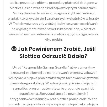
tablica prezentuje główne procedury płatności dostępne w
Slottica Casino wraz spośród najważniejszymi parametrami.
Szczególnie warto zwrócić uwagę na szybkość realizacji
wypłat, która wydaje się 1 z najlepszych wskaźników w branży.
W Trakcie wówczas gdy w dużej liczby kasynach oczekiwanie
na wypłatę może trwać nawet kilkanaście dób, w Slottica
większość umowy realizowana wydaje się być w ciągu jedynie
kilku godzin.
⓹ Jak Powinienem Zrobić, Jeśli
Slottica Odrzucić Działa?
Układ “Responsible Gaming Guardian” używa algorytmy
sztucznej inteligencji do monitorowania wzorców zabawy i
wykrywania niejako problematycznych zachowań wciąż zanim
pierwotnego eskalacją. W sytuacji wykrycia niepokojących
sygnałów, program automatycznie proponuje spacji lub
ograniczenia. Skorzystaj spośród powitalnych i
cotygodniowych bonusów oraz Slottica promo code. W ten
sposób Twoja gra stanie się w wyższym stopniu ekscytująca