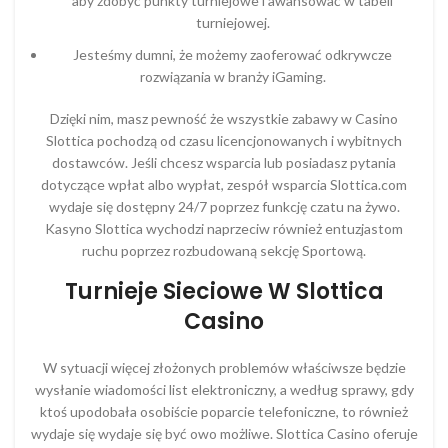
aby zdobyć punkty turniejowe i awansować w tabeli
turniejowej.
Jesteśmy dumni, że możemy zaoferować odkrywcze
rozwiązania w branży iGaming.
Dzięki nim, masz pewność że wszystkie zabawy w Casino
Slottica pochodzą od czasu licencjonowanych i wybitnych
dostawców. Jeśli chcesz wsparcia lub posiadasz pytania
dotyczące wpłat albo wypłat, zespół wsparcia Slottica.com
wydaje się dostępny 24/7 poprzez funkcję czatu na żywo.
Kasyno Slottica wychodzi naprzeciw również entuzjastom
ruchu poprzez rozbudowaną sekcję Sportową.
Turnieje Sieciowe W Slottica
Casino
W sytuacji więcej złożonych problemów właściwsze będzie
wysłanie wiadomości list elektroniczny, a według sprawy, gdy
ktoś upodobała osobiście poparcie telefoniczne, to również
wydaje się wydaje się być owo możliwe. Slottica Casino oferuje