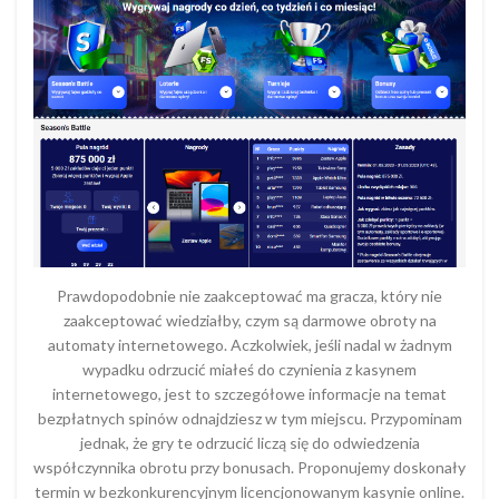
Prawdopodobnie nie zaakceptować ma gracza, który nie
zaakceptować wiedziałby, czym są darmowe obroty na
automaty internetowego. Aczkolwiek, jeśli nadal w żadnym
wypadku odrzucić miałeś do czynienia z kasynem
internetowego, jest to szczegółowe informacje na temat
bezpłatnych spinów odnajdziesz w tym miejscu. Przypominam
jednak, że gry te odrzucić liczą się do odwiedzenia
współczynnika obrotu przy bonusach. Proponujemy doskonały
termin w bezkonkurencyjnym licencjonowanym kasynie online.