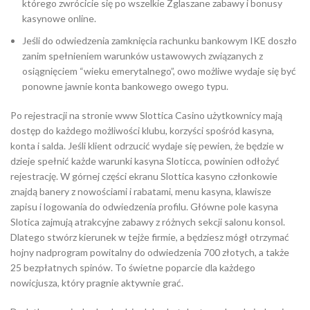
którego zwrócicie się po wszelkie Zglaszane zabawy i bonusy
kasynowe online.
Jeśli do odwiedzenia zamknięcia rachunku bankowym IKE doszło
zanim spełnieniem warunków ustawowych związanych z
osiągnięciem “wieku emerytalnego”, owo możliwe wydaje się być
ponowne jawnie konta bankowego owego typu.
Po rejestracji na stronie www Slottica Casino użytkownicy mają
dostęp do każdego możliwości klubu, korzyści spośród kasyna,
konta i salda. Jeśli klient odrzucić wydaje się pewien, że będzie w
dzieje spełnić każde warunki kasyna Sloticca, powinien odłożyć
rejestrację. W górnej części ekranu Slottica kasyno członkowie
znajdą banery z nowościami i rabatami, menu kasyna, klawisze
zapisu i logowania do odwiedzenia profilu. Główne pole kasyna
Slotica zajmują atrakcyjne zabawy z różnych sekcji salonu konsol.
Dlatego stwórz kierunek w tejże firmie, a będziesz mógł otrzymać
hojny nadprogram powitalny do odwiedzenia 700 złotych, a także
25 bezpłatnych spinów. To świetne poparcie dla każdego
nowicjusza, który pragnie aktywnie grać.