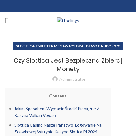
SLOTTICA TWITTER MEGAWAYS GRAJ DEMO CANDY - 973
Czy Slottica Jest Bezpieczna Zbieraj
Monety
Administrator
Content
Jakim Sposobem Wypłacić Środki Pieniężne Z
Kasyna Vulkan Vegas?
Slottica Casino Nasze Państwo ️ Logowanie Na
Zdawkowej Witrynie Kasyno Slotica Pl 2024