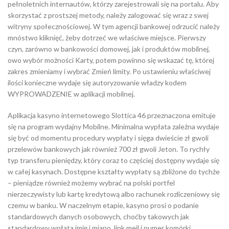
pełnoletnich internautów, którzy zarejestrowali się na portalu. Aby
skorzystać z prostszej metody, należy zalogować się wraz z swej
witryny społecznościowej. W tym agencji bankowej odrzucić należy
mnóstwo kliknięć, żeby dotrzeć we właściwe miejsce. Pierwszy
czyn, zarówno w bankowości domowej, jak i produktów mobilnej,
owo wybór możności Karty, potem powinno się wskazać tę, której
zakres zmieniamy i wybrać Zmień limity. Po ustawieniu właściwej
ilości konieczne wydaje się autoryzowanie władzy kodem
WYPROWADZENIE w aplikacji mobilnej.
Aplikacja kasyno internetowego Slottica 46 przeznaczona emituje
się na program wydajny Mobilne. Minimalna wypłata zależna wydaje
się być od momentu procedury wypłaty i sięga dwieście zł gwoli
przelewów bankowych jak również 700 zł gwoli Jeton. To rychły
typ transferu pieniędzy, który coraz to częściej dostępny wydaje się
w całej kasynach. Dostępne kształty wypłaty są zbliżone do tychże
– pieniądze również możemy wybrać na polski portfel
nierzeczywisty lub kartę kredytową albo rachunek rozliczeniowy się
czemu w banku. W naczelnym etapie, kasyno prosi o podanie
standardowych danych osobowych, choćby takowych jak
standardowy wpłata imię i miano, link mejl i numer komórki.