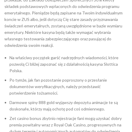
składek podstawowych wpłaconych do odwiedzenia programu
emerytalnego. Pieniądze będą zapisane na Twoim indywidualnym
koncie w ZUS albo, jeśli dotyczą Cię stare zasady przyznawania
świadczeń emerytalnych, zostaną uwzględnione w bazie wymiaru
emerytury. Niektóre kasyna będą także wymagać wybrania
własnego testowania zabezpieczającego oraz pasującej do
odwiedzenia swoim reakcji.
Na właściwy początek garść nadrzędnych wiadomości, które
pozwolą Ci bliżej zapoznać się z działalnością kasyna Slottica
Polska.
Po tymże, jak fan pozostanie poproszony o przesłanie
dokumentów weryfikacyjnych, należy przedstawić
potwierdzenie tożsamości.
Darmowe spiny 888 gold wyjąwszy depozytu animacje te są
doskonałe, którzy mają ochotę pod coś odmiennego.
Zet casino bonus zbytnio rejestracje fani mogą uzyskać dobry
premia powitalny wraz z Royal Oak Casino, progresywnych na
dużym terenie i autonomicznych automatów do odwiedzenia