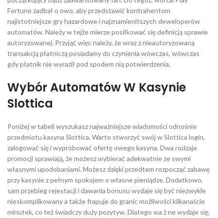
Fortune zadbał o owo, aby przedstawić kontrahentom
najistotniejsze gry hazardowe i najznamienitszych deweloperów
automatów. Należy w tejże mierze posiłkować się definicją sprawie
autoryzowanej. Przyjąć więc należy, że wraz z nieautoryzowaną
transakcją płatniczą posiadamy do czynienia wówczas, wówczas
gdy płatnik nie wyraził pod spodem nią potwierdzenia.
Wybór Automatów W Kasynie
Slottica
Poniżej w tabeli wyszukasz najważniejsze wiadomości odnośnie
przedmiotu kasyna Slottica. Warto stworzyć swój w Slottica login,
zalogować się i wypróbować ofertę owego kasyna. Dwa rodzaje
promocji sprawiają, że możesz wybierać adekwatnie ze swymi
własnymi upodobaniami. Możesz dzięki przedtem rozpocząć zabawę
przy kasynie z pełnym spokojem o własne pieniądze. Dodatkowo,
sam przebieg rejestacji i dawania bonusu wydaje się być niezwykle
nieskomplikowany a także frapuje do granic możliwości kilkanaście
minutek, co też świadczy duży pozytyw. Dlatego wa ż ne wydaje się,