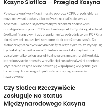
Kasyno Slottica — Przegląd Kasyna
Po pozytywnej weryfikacji morału poprzez PCPR, przedsiębiorca
może otrzymać dopłaty albo pożyczki na realizację swego
schematu. Dotacje są bezzwrotnymi środkami finansowymi
udostępnianymi przez PCPR w określony cel. Pożyczki są jakkolwiek
środkami finansowymi udostępnianymi za pośrednictwem PCPR na
określony cel i muszą być spłacone obok określonym czasie. Do
słabości wypłacalnych kasyna należy zaliczyć tylko to, że wydaje się
być katalogów ciężko znaleźć. Jednak na wortalu Play Fortune
opisujemy tylko te kasyna wirtualne program partnerski kontakt,
które korzystnie przeszły weryfikację i zostały najwyżej ocenione.
Wypłacalne kasyna online nawiązują współpracę wyłącznie gier
hazardowych z wiarygodnymi twórcami oprogramowania
hazardowego.
Czy Slotica Rzeczywiście
Zasługuje Na Status
Międzynarodowego Kasyna