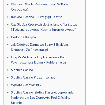
Dlaczego Warto Zainwestować W Balię
Ogrodową?
Kasyno Slottica — Przegląd Kasyna
Czy Slotica Rzeczywiście Zasługuje Na Status
Międzynarodowego Kasyna Internetowego?
Podobne Kasyna
Jak Odebrać Darmowe Spiny Z Brakiem
Depozytu Za Rejestrację?
Graj W Wirtualne Gry Hazardowe Bez
Wychodzenia Z Domu – Pobierz Teraz
Slottica Casino
Slottica Casino Przez Internet
Wpłata Gotówki Blik
Slottica Casino ️ Slotica Kasyno: Logowanie,
Nadprogram Bez Depozytu Pod Oficjalnej
Stronie