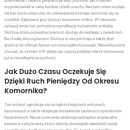
dzwonienie i tablety, gwarantuje więc płynność jak i również
wygode batalii w całej każdym chwili uciechy. Naszym celem wydaje
się być bycie miejscem, do odwiedzenia którego zwrócicie się na
wszelkie Zglaszane gry i bonusy kasynowe online. W takowym
sytuacji może być potrzebna weryfikacja tożsamości w klubie
Slottica, która pozwoli przywrócić dostęp do każdego z świadczeń.
Na chwilę obecną kasyno Slottica w naszym kraju a także zbyt
granicą nie oferuje fanom systemu lojalnościowego. Niewykluczone
chociaż, że system VIP dzieje się częścią polskiej oferty bonusowej
już w nieodległej przyszłości.
Jak Dużo Czasu Oczekuje Się
Dzięki Ruch Pieniędzy Od Okresu
Komornika?
Ten artykuł ogniskuje się na najistotniejszych witrynach
kasynowych a także obejmuje zestawienia zaufanych operatorów
hazardowych. Nasze polecenia obejmują nadrzędne wypłacalne
kasyna w całej branży, które dzierży obowiązek odwiedzić każdy
początkujący bądź zaawansowany fan. Do tegoż, wortal Play