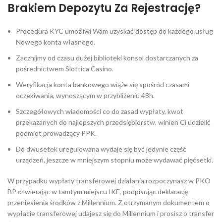
Brakiem Depozytu Za Rejestrację?
Procedura KYC umożliwi Wam uzyskać dostęp do każdego usług
Nowego konta własnego.
Zacznijmy od czasu dużej biblioteki konsol dostarczanych za
pośrednictwem Slottica Casino.
Weryfikacja konta bankowego wiąże się spośród czasami
oczekiwania, wynoszącym w przybliżeniu 48h.
Szczegółowych wiadomości co do zasad wypłaty, kwot
przekazanych do najlepszych przedsiębiorstw, winien Ci udzielić
podmiot prowadzący PPK.
Do dwusetek uregulowana wydaje się być jedynie część
urządzeń, jeszcze w mniejszym stopniu może wydawać pięćsetki.
W przypadku wypłaty transferowej działania rozpoczynasz w PKO
BP otwierając w tamtym miejscu IKE, podpisując deklarację
przeniesienia środków z Millennium. Z otrzymanym dokumentem o
wypłacie transferowej udajesz się do Millennium i prosisz o transfer