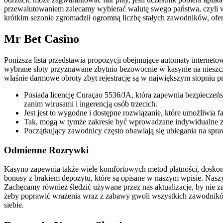
przewalutowaniem zalecamy wybierać walutę swego państwa, czyli 
krótkim sezonie zgromadził ogromną liczbę stałych zawodników, ofe
Mr Bet Casino
Poniższa lista przedstawia propozycji obejmujące automaty interne
wybrane sloty przyznawane zbytnio bezowocnie w kasynie na nieszczę
właśnie darmowe obroty zbyt rejestrację są w największym stopniu 
Posiada licencję Curaçao 5536/JA, która zapewnia bezpiecz
zanim wirusami i ingerencją osób trzecich.
Jest jest to wygodne i dostępne rozwiązanie, które umożliwia
Tak, mogą w tymże zakresie być wprowadzane indywidualne z
Początkujący zawodnicy często obawiają się ubiegania na sp
Odmienne Rozrywki
Kasyno zapewnia także wiele komfortowych metod płatności, doskonał
bonusy z brakiem depozytu, które są opisane w naszym wpisie. Nasz
Zachęcamy również śledzić używane przez nas aktualizacje, by nie 
żeby poprawić wrażenia wraz z zabawy gwoli wszystkich zawodników
siebie.