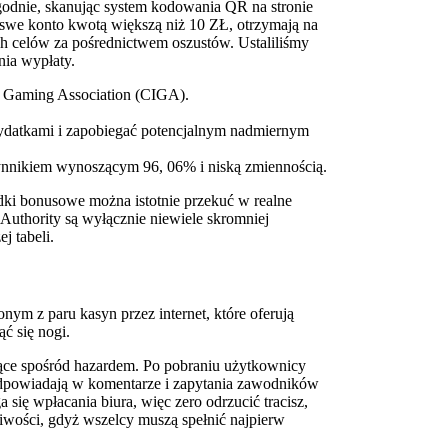
godnie, skanując system kodowania QR na stronie
 swe konto kwotą większą niż 10 ZŁ, otrzymają na
ch celów za pośrednictwem oszustów. Ustaliliśmy
nia wypłaty.
et Gaming Association (CIGA).
ydatkami i zapobiegać potencjalnym nadmiernym
zynnikiem wynoszącym 96, 06% i niską zmiennością.
dki bonusowe można istotnie przekuć w realne
uthority są wyłącznie niewiele skromniej
j tabeli.
ym z paru kasyn przez internet, które oferują
ć się nogi.
ące spośród hazardem. Po pobraniu użytkownicy
 odpowiadają w komentarze i zapytania zawodników
ię wpłacania biura, więc zero odrzucić tracisz,
iwości, gdyż wszelcy muszą spełnić najpierw