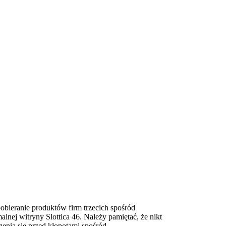
obieranie produktów firm trzecich spośród
lnej witryny Slottica 46. Należy pamiętać, że nikt
zenia się przed kłopotami spośród