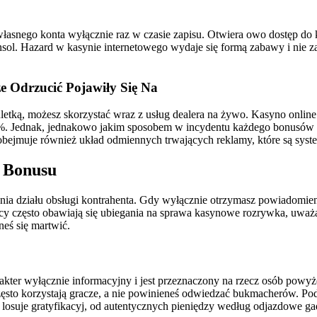
łasnego konta wyłącznie raz w czasie zapisu. Otwiera owo dostęp do
ol. Hazard w kasynie internetowego wydaje się formą zabawy i nie 
e Odrzucić Pojawiły Się Na
letką, możesz skorzystać wraz z usług dealera na żywo. Kasyno onli
%. Jednak, jednakowo jakim sposobem w incydentu każdego bonusów p
bejmuje również układ odmiennych trwających reklamy, które są syste
 Bonusu
a działu obsługi kontrahenta. Gdy wyłącznie otrzymasz powiadomienie 
często obawiają się ubiegania na sprawa kasynowe rozrywka, uważają
neś się martwić.
akter wyłącznie informacyjny i jest przeznaczony na rzecz osób powyż
często korzystają gracze, a nie powinieneś odwiedzać bukmacherów. Pod
 losuje gratyfikacyj, od autentycznych pieniędzy według odjazdowe ga