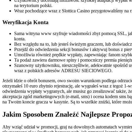
Użytkownicy doceniają możliwość szybkiej adaptacji wypłat 
na terytorium polski.
Wraz pochodzące wraz z Slottica Casino przygotowaliśmy na r
Weryfikacja Konta
Sama witryna www szyfruje wiadomości zbyt pomocą SSL, jakie
konta.
Bez względu na to, lub jesteś świeżym graczem, lub doświadcz
Przejdź do odwiedzenia sekcji bonusów i aktywuj bonus z pie
Umożliwia również prędkie wypłaty, zapewniając fanom szybk
Ta podaż zawiera darmowe spiny i pomocniczy premia pienięż
Szanowny użytkowniku, nieszczęśliwie, adekwatnie spośród us
wraz z polskich adresów ADRESU SIECIOWEGO.
Jeżeli idzie o obrót bonusem, owo swoim warunkom podlega odrzucić 
otrzymałeś 10 euro zbytnio rejestrację, ale wygrałeś wraz z tegoż 
odwiedzenia wypłaty wygranych, ale musisz go zrealizować także, ż
akceptacja zgód marketingowych (e-mail, sms) i ocena kodem sms b
na Twoim koncie gracza w kasynie. Są to wszelkie zniżki, które mo
Jakim Sposobem Znaleźć Najlepsze Propo
Aby wziąć udział w promocji, graj na dowolnych automatach wymien