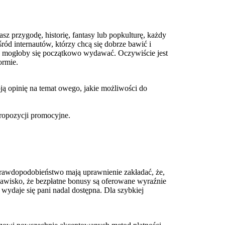
sz przygodę, historię, fantasy lub popkulturę, każdy
ód internautów, którzy chcą się dobrze bawić i
ób mogłoby się początkowo wydawać. Oczywiście jest
ormie.
ą opinię na temat owego, jakie możliwości do
propozycji promocyjne.
 prawdopodobieństwo mają uprawnienie zakładać, że,
jawisko, że bezpłatne bonusy są oferowane wyraźnie
 wydaje się pani nadal dostępna. Dla szybkiej