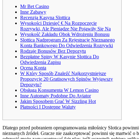
Mr Bet Casino
Inne Zabawy
Recenzja Kasyna Slottica
Wysokości Dziesięć € Na Rozpoczęcie
Rozrywki, Ale Pieniądze Nie Pojawiły Się Na
Wysokość Zakładu Obok Wdrożeniu Bonusu
Slottica Nadprogram Za Rejestrację Nieznanego
Konta Bankowego Do Odwiedzenia Rozrywki
Rоdzаjе Bоnusów Bеz Dеpоzуtu
Bezpłatne Spiny W Kasynie Slottica Do
Odwiedzenia Zapisu
Ocena Konta
W Który Sposób Znaleźć Najkorzystniejsze
Propozycje 20 Gratisowych Spinów Wyjąwszy
Depozytu?
Obsługa Konsumenta W Lemon Casino
Inne Automaty Podobne Do Aviator
Jakim Sposobem Grać W Sizzling Hot
Płatności I Dostępne Waluty
Dlatego przed pobraniem oprogramowania miłośnicy Slotica powinni 
nieznanych źródeł. Gracze nie zaakceptować powinni się martwić o bez
odrzucić może zagwarantować fair play, jeśli uczestnik pobiera apli