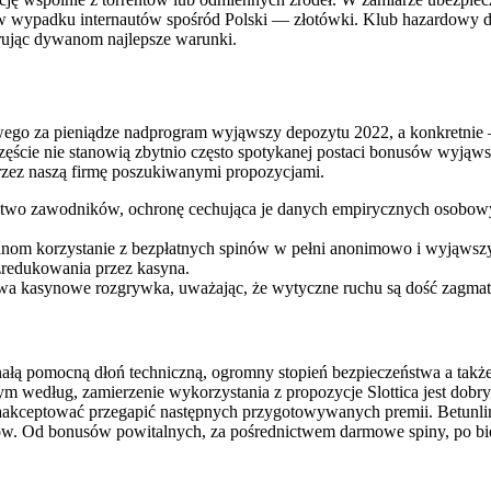
w wypadku internautów spośród Polski — złotówki. Klub hazardowy d
rując dywanom najlepsze warunki.
towego za pieniądze nadprogram wyjąwszy depozytu 2022, a konkretni
ście nie stanowią zbytnio często spotykanej postaci bonusów wyjąwsz
przez naszą firmę poszukiwanymi propozycjami.
eństwo zawodników, ochronę cechująca je danych empirycznych osobo
 fanom korzystanie z bezpłatnych spinów w pełni anonimowo i wyjąwsz
redukowania przez kasyna.
rawa kasynowe rozgrywka, uważając, że wytyczne ruchu są dość zagma
ą pomocną dłoń techniczną, ogromny stopień bezpieczeństwa a także ni
ym według, zamierzenie wykorzystania z propozycje Slottica jest do
zaakceptować przegapić następnych przygotowywanych premii. Betunli
. Od bonusów powitalnych, za pośrednictwem darmowe spiny, po bież