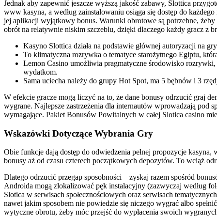
Jednak aby zapewnić jeszcze wyższą jakość zabawy, Slottica przygo
www kasyna, a według zainstalowaniu osiąga się dostęp do każdego 
jej aplikacji wyjątkowy bonus. Warunki obrotowe są potrzebne, żeby
obrót na relatywnie niskim szczeblu, dzięki dlaczego każdy gracz z
Kasyno Slottica działa na podstawie głównej autoryzacji na 
To klimatyczna rozrywka o tematyce starożytnego Egiptu, któ
Lemon Casino umożliwia pragmatyczne środowisko rozrywki, o
wydatkom.
Sama uciecha należy do grupy Hot Spot, ma 5 bębnów i 3 rzęd
W efekcie gracze mogą liczyć na to, że dane bonusy odrzucić graj
wygrane. Najlepsze zastrzeżenia dla internautów wprowadzają pod
wymagające. Pakiet Bonusów Powitalnych w całej Slotica casino mie
Wskazówki Dotyczące Wybrania Gry
Obie funkcje dają dostęp do odwiedzenia pełnej propozycje kasyna,
bonusy aż od czasu czterech początkowych depozytów. To wciąż odr
Dlatego odrzucić przegap sposobności – zyskaj razem spośród bonu
Androida mogą zlokalizować pęk instalacyjny (zazwyczaj według fol
Slotica w serwisach społecznościowych oraz serwisach tematycznych.
nawet jakim sposobem nie powiedzie się niczego wygrać albo spełni
wytyczne obrotu, żeby móc przejść do wypłacenia swoich wygranych, 