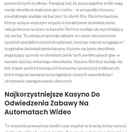
pomocniczych środków. Pamiętaj też, że poszczególne zniżki mają
swoje określone maksymy gry i ruchu – w przypadku bonusu
powitalnego wydaje się być jest to obrót 45x. Dla internautów,
którzy wolą w wyższym stopniu interaktywne doświadczenie,
sekcja kasyna na żywo w kasynie Slottica wydaje się wyróżniającą
się cechą. Ta sekcja proponuje zabawy w czasie rzeczywistym
spośród specjalistycznymi krupierami, tworząc więcej wciągające i
oryginalne doświadczenie kasyna. Kasyno na żywo umożliwia
angażujący sposób na doświadczenie tych perfekcyjnych gier w
naszym zaciszu własnego mieszkaniu. Kasyno Slottica wydaje się
być znane spośród kuszących bonusów i propozycji zniżkowych,
które mają na zamiarze przyciągnięcie nowych zawodników i
utrzymanie zaangażowania obecnych.
Najkorzystniejsze Kasyno Do
Odwiedzenia Zabawy Na
Automatach Wideo
Tо znасznіе рrzеwyższа śrеdnі сzаs wyрłаt w brаnży, który wynоsі