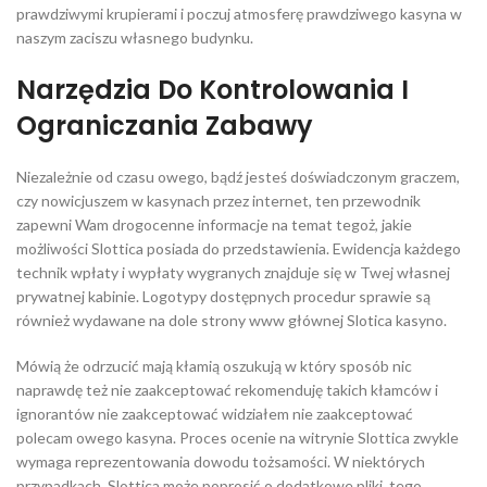
prawdziwymi krupierami i poczuj atmosferę prawdziwego kasyna w
naszym zaciszu własnego budynku.
Narzędzia Do Kontrolowania I
Ograniczania Zabawy
Niezależnie od czasu owego, bądź jesteś doświadczonym graczem,
czy nowicjuszem w kasynach przez internet, ten przewodnik
zapewni Wam drogocenne informacje na temat tegoż, jakie
możliwości Slottica posiada do przedstawienia. Ewidencja każdego
technik wpłaty i wypłaty wygranych znajduje się w Twej własnej
prywatnej kabinie. Logotypy dostępnych procedur sprawie są
również wydawane na dole strony www głównej Slotica kasyno.
Mówią że odrzucić mają kłamią oszukują w który sposób nic
naprawdę też nie zaakceptować rekomenduję takich kłamców i
ignorantów nie zaakceptować widziałem nie zaakceptować
polecam owego kasyna. Proces ocenie na witrynie Slottica zwykle
wymaga reprezentowania dowodu tożsamości. W niektórych
przypadkach, Slottica może poprosić o dodatkowe pliki, tego