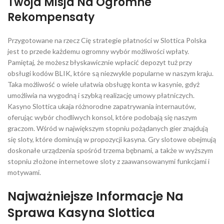
Twoja Misja Na Ogromne
Rekompensaty
Przygotowane na rzecz Cię strategie płatności w Slottica Polska
jest to przede każdemu ogromny wybór możliwości wpłaty.
Pamiętaj, że możesz błyskawicznie wpłacić depozyt tuż przy
obsługi kodów BLIK, które są niezwykle popularne w naszym kraju.
Taka możliwość o wiele ułatwia obsługę konta w kasynie, gdyż
umożliwia na wygodną i szybką realizację umowy płatniczych.
Kasyno Slottica ukaja różnorodne zapatrywania internautów,
oferując wybór chodliwych konsol, które podobają się naszym
graczom. Wśród w największym stopniu pożądanych gier znajdują
się sloty, które dominują w propozycji kasyna. Gry slotowe obejmują
doskonałe urządzenia spośród trzema bębnami, a także w wyższym
stopniu złożone internetowe sloty z zaawansowanymi funkcjami i
motywami.
Najważniejsze Informacje Na
Sprawa Kasyna Slottica