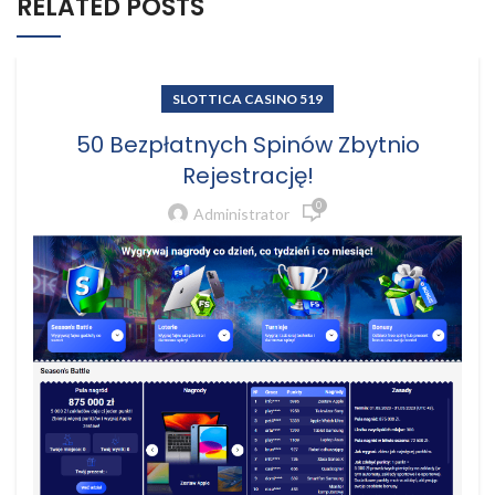
RELATED POSTS
SLOTTICA CASINO 519
50 Bezpłatnych Spinów Zbytnio
Rejestrację!
0
Administrator