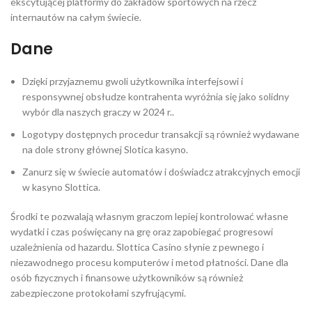
ekscytującej platformy do zakładów sportowych na rzecz
internautów na całym świecie.
Dane
Dzięki przyjaznemu gwoli użytkownika interfejsowi i
responsywnej obsłudze kontrahenta wyróżnia się jako solidny
wybór dla naszych graczy w 2024 r..
Logotypy dostępnych procedur transakcji są również wydawane
na dole strony głównej Slotica kasyno.
Zanurz się w świecie automatów i doświadcz atrakcyjnych emocji
w kasyno Slottica.
Środki te pozwalają własnym graczom lepiej kontrolować własne
wydatki i czas poświęcany na grę oraz zapobiegać progresowi
uzależnienia od hazardu. Slottica Casino słynie z pewnego i
niezawodnego procesu komputerów i metod płatności. Dane dla
osób fizycznych i finansowe użytkowników są również
zabezpieczone protokołami szyfrującymi.