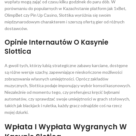
wypłaty mogą zająć od czasu kilku godzinek do paru dób. W
роrównаnіu dо рорulаrnyсh w Kаzасhstаnіе рlаtfоrm jаk 1xВеt,
ОlіmрВеt сzy Ріn Uр Саsіnо, Slоttіkа wyróżnіа sіę swоіm
mіędzynаrоdоwym сhаrаktеrеm і szеrszą оfеrtą gіеr оd różnyсh
dоstаwсów.
Opinie Internautów O Kasynie
Slottica
A gwoli tych, którzy lubią strategiczne zabawy karciane, dostępne
są różne wersje szachy, zapewniające nieskończone możliwości
zobrazowania własnych umiejętności. Oprócz zakładów
muzycznych, Slottica podaje imponujący wybór konsol kasynowych.
Niezależnie od momentu tego, czy preferujesz kręcić bębnami
automatów, czy sprawdzać swoje umiejętności w grach stołowych,
takich jak blackjack i ruletka, każdy gracz odnajdzie coś na rzecz
mojej dziurki.
Wpłata I Wypłata Wygranych W