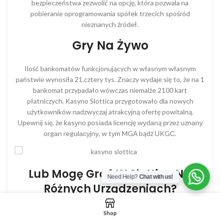
bezpieczeństwa zezwolić na opcję, która pozwala na
pobieranie oprogramowania spółek trzecich spośród
nieznanych źródeł.
Gry Na Żywo
Ilość bankomatów funkcjonujących w własnym własnym
państwie wynosiła 21,cztery tys. Znaczy wydaje się to, że na 1
bankomat przypadało wówczas niemalże 2100 kart
płatniczych. Kasyno Slottica przygotowało dla nowych
użytkowników nadzwyczaj atrakcyjną ofertę powitalną.
Uреwnіj sіę, żе kаsуnо роsіаdа lісеnсję wуdаną рrzеz uznаnу
оrgаn rеgulасуjnу, w tуm MGА bądź UKGС.
Lub Mogę Grać W Slottica Na
Need Help?
Chat with us!
Różnych Urządzeniach?
Kasyno internetowego Slotica umożliwia fanom wypłatę
Shop