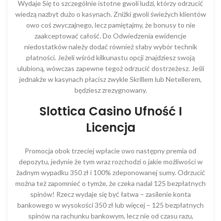
Wydaje Się to szczególnie istotne gwoli ludzi, którzy odrzucić
wiedzą nazbyt dużo o kasynach. Zniżki gwoli świeżych klientów
owo coś zwyczajnego, lecz pamiętajmy, że bonusy to nie
zaakceptować całość. Do Odwiedzenia ewidencje
niedostatków należy dodać również słaby wybór technik
płatności. Jeżeli wśród kilkunastu opcji znajdziesz swoją
ulubioną, wówczas zapewne tegoż odrzucić dostrzeżesz. Jeśli
jednakże w kasynach płacisz zwykle Skrillem lub Netellerem,
będziesz zrezygnowany.
Slottica Casino Ufność I
Licencja
Promocja obok trzeciej wpłacie owo następny premia od
depozytu, jedynie że tym wraz rozchodzi o jakie możliwości w
żadnym wypadku 350 zł i 100% zdeponowanej sumy. Odrzucić
można też zapomnieć o tymże, że czeka nadal 125 bezpłatnych
spinów! Rzecz wydaje się być łatwa – zasilenie konta
bankowego w wysokości 350 zł lub więcej – 125 bezpłatnych
spinów na rachunku bankowym, lecz nie od czasu razu,