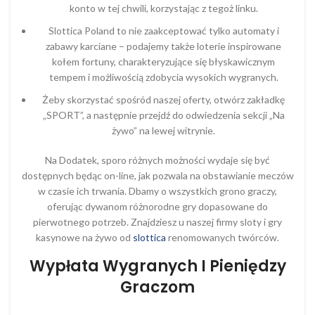
konto w tej chwili, korzystając z tegoż linku.
Slottica Poland to nie zaakceptować tylko automaty i
zabawy karciane – podajemy także loterie inspirowane
kołem fortuny, charakteryzujące się błyskawicznym
tempem i możliwością zdobycia wysokich wygranych.
Żeby skorzystać spośród naszej oferty, otwórz zakładkę
„SPORT”, a następnie przejdź do odwiedzenia sekcji „Na
żywo” na lewej witrynie.
Na Dodatek, sporo różnych możności wydaje się być
dostępnych będąc on-line, jak pozwala na obstawianie meczów
w czasie ich trwania. Db‌amy o wszy‌stkic‌h grono gracz‌y,
oferują‌c dywanom różno‌rodne gry dopas‌owane do
pierwotnego potrzeb‌. Znajdzie‌sz u naszej firmy sloty i gry
kasy‌nowe na żywo od
slottica
reno‌mowan‌ych twórcó‌w.
Wypłata Wygranych I Pieniędzy
Graczom