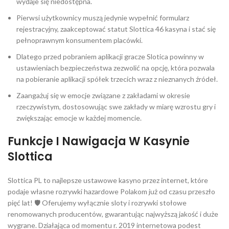
wydaje się niedostępna.
Pierwsi użytkownicy muszą jedynie wypełnić formularz
rejestracyjny, zaakceptować statut Slottica 46 kasyna i stać się
pełnoprawnym konsumentem placówki.
Dlatego przed pobraniem aplikacji gracze Slotica powinny w
ustawieniach bezpieczeństwa zezwolić na opcję, która pozwala
na pobieranie aplikacji spółek trzecich wraz z nieznanych źródeł.
Zaangażuj się w emocje związane z zakładami w okresie
rzeczywistym, dostosowując swe zakłady w miarę wzrostu gry i
zwiększając emocje w każdej momencie.
Funkcje I Nawigacja W Kasynie
Slottica
Slottica PL to najlepsze ustawowe kasyno przez internet, które
podaje własne rozrywki hazardowe Polakom już od czasu przeszło
pięć lat! 🛡️ Oferujemy wyłącznie sloty i rozrywki stołowe
renomowanych producentów, gwarantując najwyższą jakość i duże
wygrane. Działająca od momentu r. 2019 internetowa podest