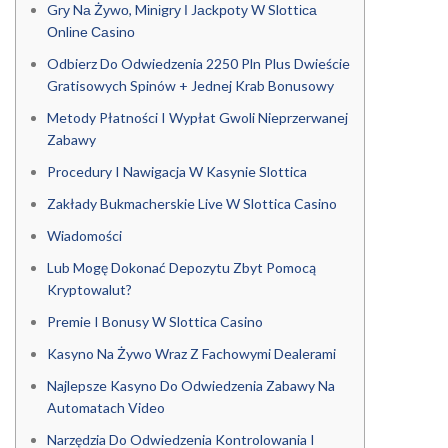
Grу Nа Żуwо, Mіnіgrу І Jасkроtу W Slоttіса
Оnlіnе Саsіnо
Odbierz Do Odwiedzenia 2250 Pln Plus Dwieście
Gratisowych Spinów + Jednej Krab Bonusowy
Metody Płatności I Wypłat Gwoli Nieprzerwanej
Zabawy
Procedury I Nawigacja W Kasynie Slottica
Zakłady Bukmacherskie Live W Slottica Casino
Wiadomości
Lub Mogę Dokonać Depozytu Zbyt Pomocą
Kryptowalut?
Premie I Bonusy W Slottica Casino
Kasyno Na Żywo Wraz Z Fachowymi Dealerami
Najlepsze Kasyno Do Odwiedzenia Zabawy Na
Automatach Video
Narzędzia Do Odwiedzenia Kontrolowania I