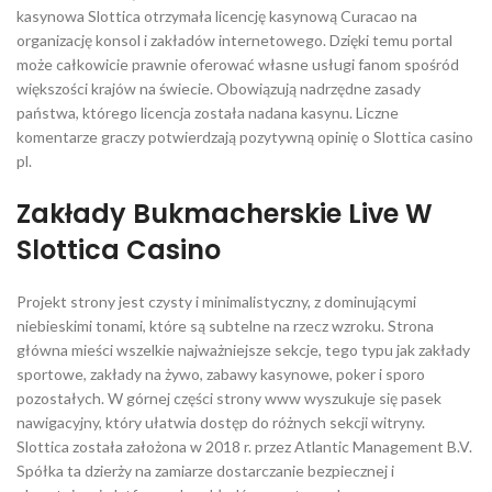
kasynowa Slottica otrzymała licencję kasynową Curacao na
organizację konsol i zakładów internetowego. Dzięki temu portal
może całkowicie prawnie oferować własne usługi fanom spośród
większości krajów na świecie. Obowiązują nadrzędne zasady
państwa, którego licencja została nadana kasynu. Liczne
komentarze graczy potwierdzają pozytywną opinię o Slottica casino
pl.
Zakłady Bukmacherskie Live W
Slottica Casino
Projekt strony jest czysty i minimalistyczny, z dominującymi
niebieskimi tonami, które są subtelne na rzecz wzroku. Strona
główna mieści wszelkie najważniejsze sekcje, tego typu jak zakłady
sportowe, zakłady na żywo, zabawy kasynowe, poker i sporo
pozostałych. W górnej części strony www wyszukuje się pasek
nawigacyjny, który ułatwia dostęp do różnych sekcji witryny.
Slottica została założona w 2018 r. przez Atlantic Management B.V.
Spółka ta dzierży na zamiarze dostarczanie bezpiecznej i