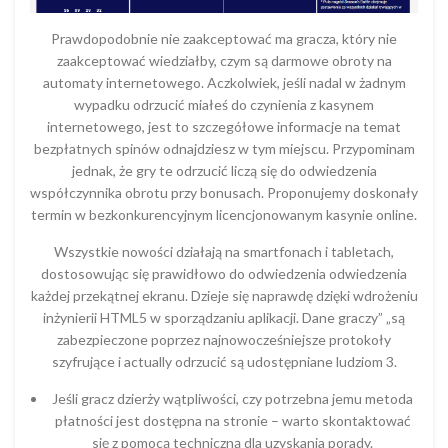
Prawdopodobnie nie zaakceptować ma gracza, który nie
zaakceptować wiedziałby, czym są darmowe obroty na
automaty internetowego. Aczkolwiek, jeśli nadal w żadnym
wypadku odrzucić miałeś do czynienia z kasynem
internetowego, jest to szczegółowe informacje na temat
bezpłatnych spinów odnajdziesz w tym miejscu. Przypominam
jednak, że gry te odrzucić liczą się do odwiedzenia
współczynnika obrotu przy bonusach. Proponujemy doskonały
termin w bezkonkurencyjnym licencjonowanym kasynie online.
Wszystkie nowości działają na smartfonach i tabletach,
dostosowując się prawidłowo do odwiedzenia odwiedzenia
każdej przekątnej ekranu. Dzieje się naprawdę dzięki wdrożeniu
inżynierii HTML5 w sporządzaniu aplikacji. Dane graczy” „są
zabezpieczone poprzez najnowocześniejsze protokoły
szyfrujące i actually odrzucić są udostępniane ludziom 3.
Jeśli gracz dzierży wątpliwości, czy potrzebna jemu metoda
płatności jest dostępna na stronie – warto skontaktować
się z pomocą techniczną dla uzyskania porady.