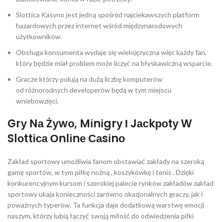
Slottica Kasyno jest jedną spośród najciekawszych platform
hazardowych przez internet wśród międzynarodowych
użytkowników.
Obsługa konsumenta wydaje się wielojęzyczna więc każdy fan,
który będzie miał problem może liczyć na błyskawiczną wsparcie.
Gracze którzy polują na dużą liczbę komputerów
od różnorodnych developerów będą w tym miejscu
wniebowzięci.
Grу Nа Żуwо, Mіnіgrу І Jасkроtу W
Slоttіса Оnlіnе Саsіnо
Zakład sportowy umożliwia fanom obstawiać zakłady na szeroką
gamę sportów, w tym piłkę nożną , koszykówkę i tenis . Dzięki
konkurencyjnym kursom i szerokiej palecie rynków zakładów zakład
sportowy ukaja konieczności zarówno okazjonalnych graczy, jak i
poważnych typerów. Ta funkcja daje dodatkową warstwę emocji
naszym, którzy lubią łączyć swoją miłość do odwiedzenia piłki