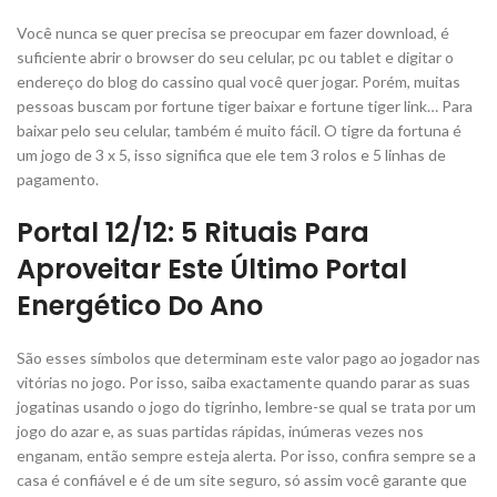
Você nunca se quer precisa se preocupar em fazer download, é
suficiente abrir o browser do seu celular, pc ou tablet e digitar o
endereço do blog do cassino qual você quer jogar. Porém, muitas
pessoas buscam por fortune tiger baixar e fortune tiger link… Para
baixar pelo seu celular, também é muito fácil. O tigre da fortuna é
um jogo de 3 x 5, isso significa que ele tem 3 rolos e 5 linhas de
pagamento.
Portal 12/12: 5 Rituais Para
Aproveitar Este Último Portal
Energético Do Ano
São esses símbolos que determinam este valor pago ao jogador nas
vitórias no jogo. Por isso, saiba exactamente quando parar as suas
jogatinas usando o jogo do tigrinho, lembre-se qual se trata por um
jogo do azar e, as suas partidas rápidas, inúmeras vezes nos
enganam, então sempre esteja alerta. Por isso, confira sempre se a
casa é confiável e é de um site seguro, só assim você garante que