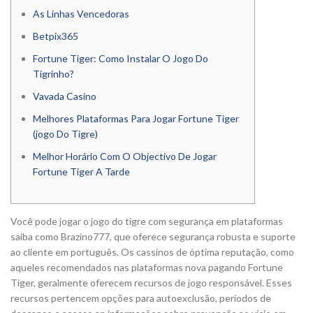
As Linhas Vencedoras
Betpix365
Fortune Tiger: Como Instalar O Jogo Do
Tigrinho?
Vavada Casino
Melhores Plataformas Para Jogar Fortune Tiger
(jogo Do Tigre)
Melhor Horário Com O Objectivo De Jogar
Fortune Tiger A Tarde
Você pode jogar o jogo do tigre com segurança em plataformas
saiba como Brazino777, que oferece segurança robusta e suporte
ao cliente em português. Os cassinos de óptima reputação, como
aqueles recomendados nas plataformas nova pagando Fortune
Tiger, geralmente oferecem recursos de jogo responsável. Esses
recursos pertencem opções para autoexclusão, períodos de