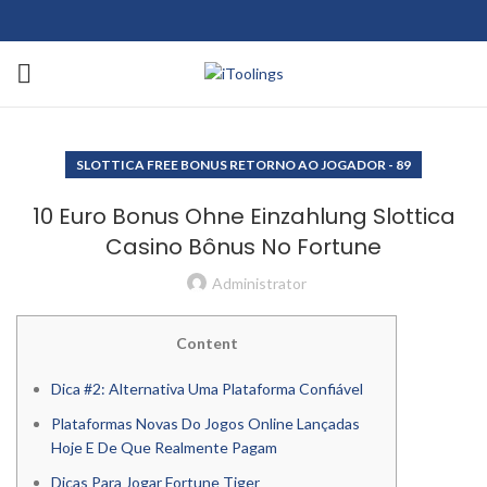
SLOTTICA FREE BONUS RETORNO AO JOGADOR - 89
10 Euro Bonus Ohne Einzahlung Slottica
Casino Bônus No Fortune
Administrator
Content
Dica #2: Alternativa Uma Plataforma Confiável
Plataformas Novas Do Jogos Online Lançadas
Hoje E De Que Realmente Pagam
Dicas Para Jogar Fortune Tiger