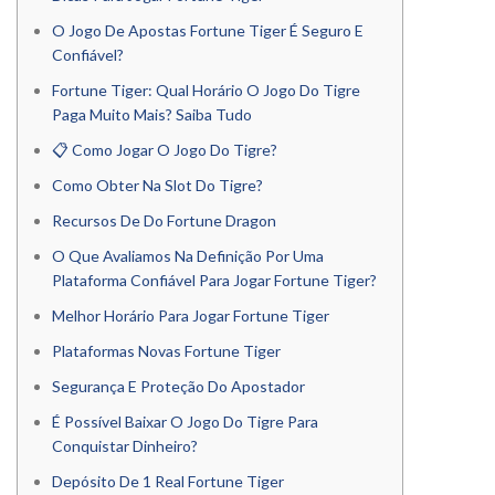
O Jogo De Apostas Fortune Tiger É Seguro E
Confiável?
Fortune Tiger: Qual Horário O Jogo Do Tigre
Paga Muito Mais? Saiba Tudo
📋 Como Jogar O Jogo Do Tigre?
Como Obter Na Slot Do Tigre?
Recursos De Do Fortune Dragon
O Que Avaliamos Na Definição Por Uma
Plataforma Confiável Para Jogar Fortune Tiger?
Melhor Horário Para Jogar Fortune Tiger
Plataformas Novas Fortune Tiger
Segurança E Proteção Do Apostador
É Possível Baixar O Jogo Do Tigre Para
Conquistar Dinheiro?
Depósito De 1 Real Fortune Tiger