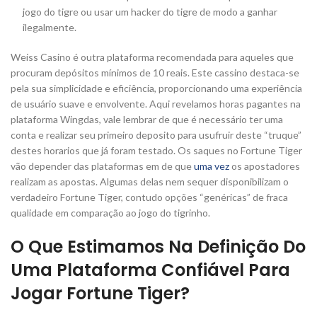
jogo do tigre ou usar um hacker do tigre de modo a ganhar
ilegalmente.
Weiss Casino é outra plataforma recomendada para aqueles que
procuram depósitos mínimos de 10 reais. Este cassino destaca-se
pela sua simplicidade e eficiência, proporcionando uma experiência
de usuário suave e envolvente. Aqui revelamos horas pagantes na
plataforma Wingdas, vale lembrar de que é necessário ter uma
conta e realizar seu primeiro deposito para usufruir deste “truque”
destes horarios que já foram testado. Os saques no Fortune Tiger
vão depender das plataformas em de que
uma vez
os apostadores
realizam as apostas. Algumas delas nem sequer disponibilizam o
verdadeiro Fortune Tiger, contudo opções “genéricas” de fraca
qualidade em comparação ao jogo do tigrinho.
O Que Estimamos Na Definição Do
Uma Plataforma Confiável Para
Jogar Fortune Tiger?