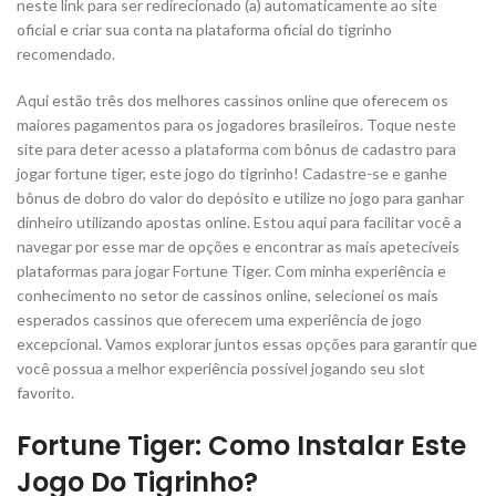
neste link para ser redirecionado (a) automaticamente ao site
oficial e criar sua conta na plataforma oficial do tigrinho
recomendado.
Aqui estão três dos melhores cassinos online que oferecem os
maiores pagamentos para os jogadores brasileiros. Toque neste
site para deter acesso a plataforma com bônus de cadastro para
jogar fortune tiger, este jogo do tigrinho! Cadastre-se e ganhe
bônus de dobro do valor do depósito e utilize no jogo para ganhar
dinheiro utilizando apostas online. Estou aqui para facilitar você a
navegar por esse mar de opções e encontrar as mais apetecíveis
plataformas para jogar Fortune Tiger. Com minha experiência e
conhecimento no setor de cassinos online, selecionei os mais
esperados cassinos que oferecem uma experiência de jogo
excepcional. Vamos explorar juntos essas opções para garantir que
você possua a melhor experiência possível jogando seu slot
favorito.
Fortune Tiger: Como Instalar Este
Jogo Do Tigrinho?