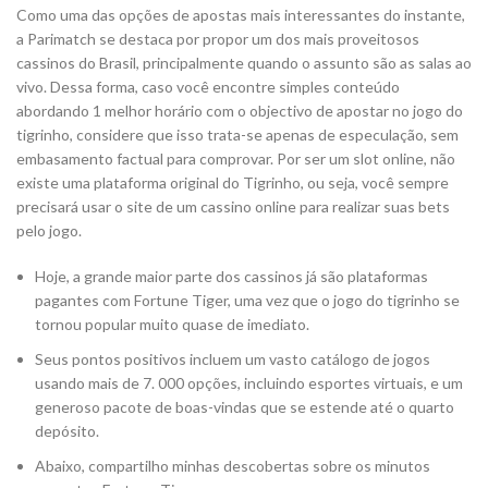
Como uma das opções de apostas mais interessantes do instante,
a Parimatch se destaca por propor um dos mais proveitosos
cassinos do Brasil, principalmente quando o assunto são as salas ao
vivo. Dessa forma, caso você encontre simples conteúdo
abordando 1 melhor horário com o objectivo de apostar no jogo do
tigrinho, considere que isso trata-se apenas de especulação, sem
embasamento factual para comprovar. Por ser um slot online, não
existe uma plataforma original do Tigrinho, ou seja, você sempre
precisará usar o site de um cassino online para realizar suas bets
pelo jogo.
Hoje, a grande maior parte dos cassinos já são plataformas
pagantes com Fortune Tiger, uma vez que o jogo do tigrinho se
tornou popular muito quase de imediato.
Seus pontos positivos incluem um vasto catálogo de jogos
usando mais de 7. 000 opções, incluindo esportes virtuais, e um
generoso pacote de boas-vindas que se estende até o quarto
depósito.
Abaixo, compartilho minhas descobertas sobre os minutos