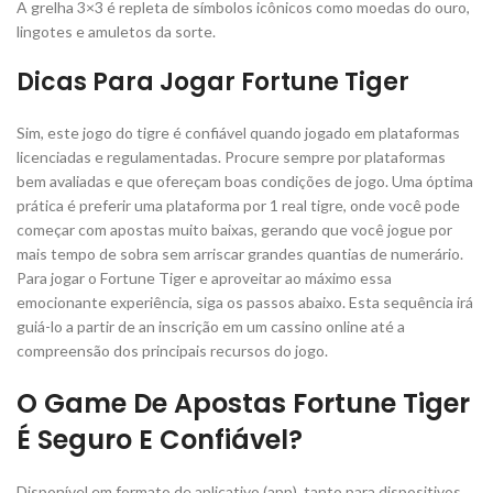
A grelha 3×3 é repleta de símbolos icônicos como moedas do ouro,
lingotes e amuletos da sorte.
Dicas Para Jogar Fortune Tiger
Sim, este jogo do tigre é confiável quando jogado em plataformas
licenciadas e regulamentadas. Procure sempre por plataformas
bem avaliadas e que ofereçam boas condições de jogo. Uma óptima
prática é preferir uma plataforma por 1 real tigre, onde você pode
começar com apostas muito baixas, gerando que você jogue por
mais tempo de sobra sem arriscar grandes quantias de numerário.
Para jogar o Fortune Tiger e aproveitar ao máximo essa
emocionante experiência, siga os passos abaixo. Esta sequência irá
guiá-lo a partir de an inscrição em um cassino online até a
compreensão dos principais recursos do jogo.
O Game De Apostas Fortune Tiger
É Seguro E Confiável?
Disponível em formato de aplicativo (app), tanto para dispositivos