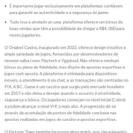
É importante jogar exclusivamente em plataformas confiáveis
para garantir an autenticidade e a segurança do game.
Tudo isso e atrelado an uma plataforma oferece um bônus do
boas-vindas que têm a possibilidade de chegar a R$4. 000 para
novos jogadores.
O Onabet Casino, inaugurado em 2022, oferece design intuitivo e
ampla variedade de jogos, fornecidos por desenvolvedores de
renome saiba como Playtech e Yggdrasil. Não oferece nenhum
bônus ou plano de fidelidade, mas dispõe de apostas esportivas e
jogos cash aposta. A plataforma é otimizada para dispositivos
móveis, o atendimento é via chat, e as transações são centradas no
PIX. A BC. Game é um cassino que surgiu pelo mercado brasileiro
em 2017 e não deixa a desejar quando o assunto é atratividade,
segurança e bônus. Os jogadores começam no nível inicial (Cobre)
e podem alcançar o nível VIP, o mais alto. A progressão dá-se
através da acumulação de pontos de fidelidade com base nas
apostas realizadas em jogos de cassino e apostas esportivas.
O Fortune Tiger também incorpora giros grátis, que são acionados