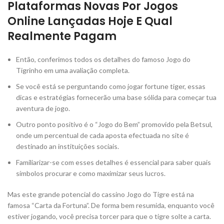
Plataformas Novas Por Jogos
Online Lançadas Hoje E Qual
Realmente Pagam
Então, conferimos todos os detalhes do famoso Jogo do
Tigrinho em uma avaliação completa.
Se você está se perguntando como jogar fortune tiger, essas
dicas e estratégias fornecerão uma base sólida para começar tua
aventura de jogo.
Outro ponto positivo é o “Jogo do Bem” promovido pela Betsul,
onde um percentual de cada aposta efectuada no site é
destinado an instituições sociais.
Familiarizar-se com esses detalhes é essencial para saber quais
símbolos procurar e como maximizar seus lucros.
Mas este grande potencial do cassino Jogo do Tigre está na
famosa “Carta da Fortuna”. De forma bem resumida, enquanto você
estiver jogando, você precisa torcer para que o tigre solte a carta.