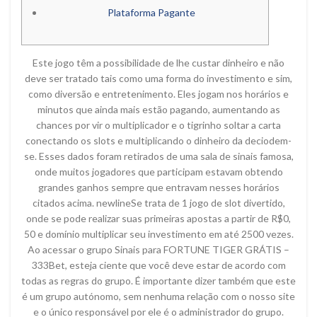
Plataforma Pagante
Este jogo têm a possibilidade de lhe custar dinheiro e não
deve ser tratado tais como uma forma do investimento e sim,
como diversão e entretenimento. Eles jogam nos horários e
minutos que ainda mais estão pagando, aumentando as
chances por vir o multiplicador e o tigrinho soltar a carta
conectando os slots e multiplicando o dinheiro da deciodem-
se. Esses dados foram retirados de uma sala de sinais famosa,
onde muitos jogadores que participam estavam obtendo
grandes ganhos sempre que entravam nesses horários
citados acima. newlineSe trata de 1 jogo de slot divertido,
onde se pode realizar suas primeiras apostas a partir de R$0,
50 e domínio multiplicar seu investimento em até 2500 vezes.
Ao acessar o grupo Sinais para FORTUNE TIGER GRÁTIS –
333Bet, esteja ciente que você deve estar de acordo com
todas as regras do grupo. É importante dizer também que este
é um grupo autónomo, sem nenhuma relação com o nosso site
e o único responsável por ele é o administrador do grupo.