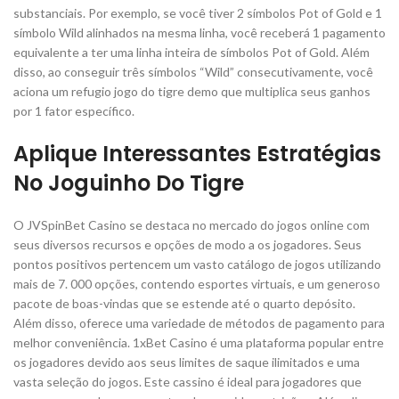
substanciais. Por exemplo, se você tiver 2 símbolos Pot of Gold e 1
símbolo Wild alinhados na mesma linha, você receberá 1 pagamento
equivalente a ter uma linha inteira de símbolos Pot of Gold. Além
disso, ao conseguir três símbolos “Wild” consecutivamente, você
aciona um refugio jogo do tigre demo que multiplica seus ganhos
por 1 fator específico.
Aplique Interessantes Estratégias
No Joguinho Do Tigre
O JVSpinBet Casino se destaca no mercado do jogos online com
seus diversos recursos e opções de modo a os jogadores. Seus
pontos positivos pertencem um vasto catálogo de jogos utilizando
mais de 7. 000 opções, contendo esportes virtuais, e um generoso
pacote de boas-vindas que se estende até o quarto depósito.
Além disso, oferece uma variedade de métodos de pagamento para
melhor conveniência. 1xBet Casino é uma plataforma popular entre
os jogadores devido aos seus limites de saque ilimitados e uma
vasta seleção do jogos. Este cassino é ideal para jogadores que