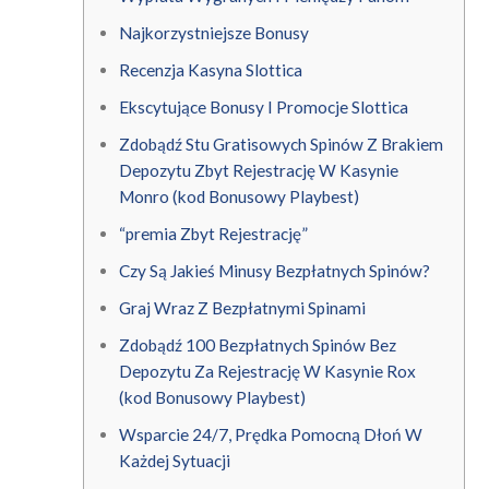
Najkorzystniejsze Bonusy
Recenzja Kasyna Slottica
Ekscytujące Bonusy I Promocje Slottica
Zdobądź Stu Gratisowych Spinów Z Brakiem
Depozytu Zbyt Rejestrację W Kasynie
Monro (kod Bonusowy Playbest)
“premia Zbyt Rejestrację”
Czy Są Jakieś Minusy Bezpłatnych Spinów?
Graj Wraz Z Bezpłatnymi Spinami
Zdobądź 100 Bezpłatnych Spinów Bez
Depozytu Za Rejestrację W Kasynie Rox
(kod Bonusowy Playbest)
Wsparcie 24/7, Prędka Pomocną Dłoń W
Każdej Sytuacji