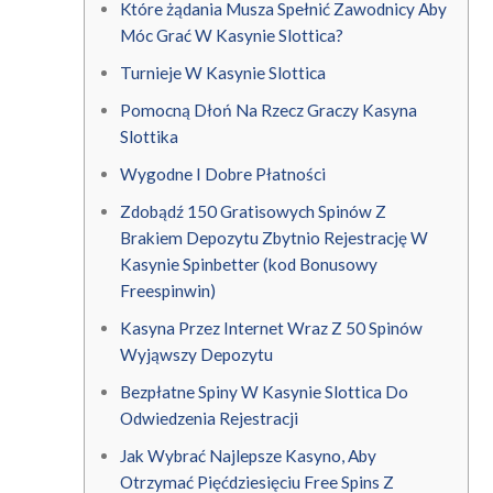
Które żądania Musza Spełnić Zawodnicy Aby
Móc Grać W Kasynie Slottica?
Turnieje W Kasynie Slottica
Pomocną Dłoń Na Rzecz Graczy Kasyna
Slottika
Wygodne I Dobre Płatności
Zdobądź 150 Gratisowych Spinów Z
Brakiem Depozytu Zbytnio Rejestrację W
Kasynie Spinbetter (kod Bonusowy
Freespinwin)
Kasyna Przez Internet Wraz Z 50 Spinów
Wyjąwszy Depozytu
Bezpłatne Spiny W Kasynie Slottica Do
Odwiedzenia Rejestracji
Jak Wybrać Najlepsze Kasyno, Aby
Otrzymać Pięćdziesięciu Free Spins Z