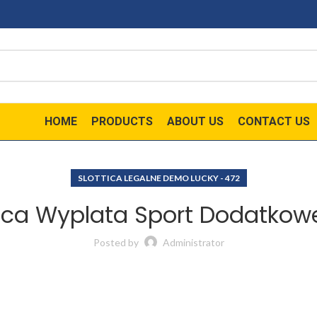
HOME
PRODUCTS
ABOUT US
CONTACT US
SLOTTICA LEGALNE DEMO LUCKY - 472
tica Wyplata Sport Dodatkowe
Posted by
Administrator