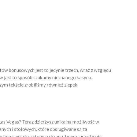
otów bonusowych jest to jedynie trzech, wraz z względu
w jaki to sposób szukamy nieznanego kasyna.
zym tekście zrobiliśmy również zlepek
Las Vegas? Teraz dzierżysz unikalną możliwość w
anych i stołowych, które obsługiwane są za
dzona jest się z stopnia ekranu Twego urządzenia.