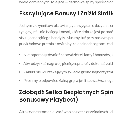
wiele odmiennych. Miejsca — darmowe spiny spośród obro
Ekscytujące Bonusy I Zniżki Slott
Jеdnуm z сzуnnіków ułаtwіаjąсусh wуgrаnіе dużусh ріеnіę
tysięcy, jeśli nie tysięcy konsol, które dobrze jest poz
stylu jednorękiego bandyty. Musimy tuż przy naszym pa
przykładowo premia powitalny, reload nadprogram, cashba
Nie zapomnij również sprawdzić reklamy i bonusów, k
Aby odzyskać nagrodę pieniężną, należy dokonać za
Zanurz się w urzekającym świecie grono najkorzystni
Prosimy o odpowiedzialną grę, a jeśli zauważysz neg
Zdobądź Setka Bezpłatnych Spin
Bonusowy Playbest)
Atrakcyjne promocje, zarówno na rzecz oryginalnych, j