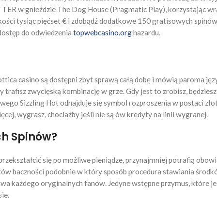
ETTER w gnieździe The Dog House (Pragmatic Play), korzystają
kości tysiąc pięćset € i zdobądź dodatkowe 150 gratisowych spin
 dostęp do odwiedzenia
topwebcasino.org
hazardu.
ottica casino są dostępni zbyt sprawą całą dobę i mówią paroma ję
y trafisz zwycięską kombinację w grze. Gdy jest to zrobisz, będzi
wego Sizzling Hot odnajduje się symbol rozproszenia w postaci zło
ęcej, wygrasz, chociażby jeśli nie są ów kredyty na linii wygranej.
ch Spinów?
zekształcić się po możliwe pieniądze, przynajmniej potrafią obow
atów baczności podobnie w który sposób procedura stawiania środk
a każdego oryginalnych fanów. Jedyne wstępne przymus, które jest 
ie.