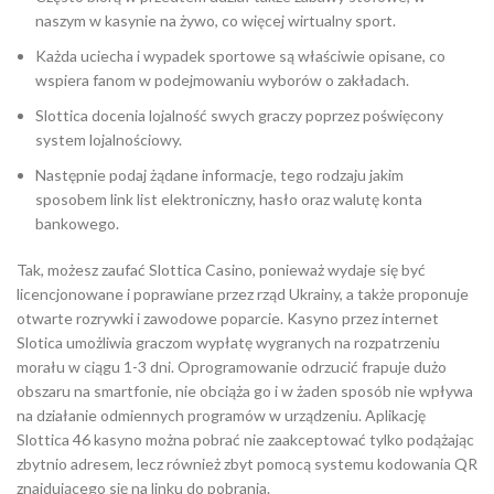
naszym w kasynie na żywo, co więcej wirtualny sport.
Każda uciecha i wypadek sportowe są właściwie opisane, co
wspiera fanom w podejmowaniu wyborów o zakładach.
Slottica docenia lojalność swych graczy poprzez poświęcony
system lojalnościowy.
Następnie podaj żądane informacje, tego rodzaju jakim
sposobem link list elektroniczny, hasło oraz walutę konta
bankowego.
Tak, możesz zaufać Slottica Casino, ponieważ wydaje się być
licencjonowane i poprawiane przez rząd Ukrainy, a także proponuje
otwarte rozrywki i zawodowe poparcie. Kasyno przez internet
Slotica umożliwia graczom wypłatę wygranych na rozpatrzeniu
morału w ciągu 1-3 dni. Oprogramowanie odrzucić frapuje dużo
obszaru na smartfonie, nie obciąża go i w żaden sposób nie wpływa
na działanie odmiennych programów w urządzeniu. Aplikację
Slottica 46 kasyno można pobrać nie zaakceptować tylko podążając
zbytnio adresem, lecz również zbyt pomocą systemu kodowania QR
znajdującego się na linku do pobrania.