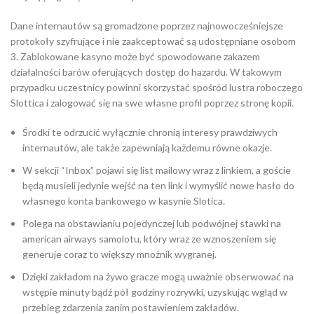
Dane internautów są gromadzone poprzez najnowocześniejsze
protokoły szyfrujące i nie zaakceptować są udostępniane osobom
3. Zablokowane kasyno może być spowodowane zakazem
działalności barów oferujących dostęp do hazardu. W takowym
przypadku uczestnicy powinni skorzystać spośród lustra roboczego
Slottica i zalogować się na swe własne profil poprzez stronę kopii.
Środki te odrzucić wyłącznie chronią interesy prawdziwych
internautów, ale także zapewniają każdemu równe okazje.
W sekcji “Inbox” pojawi się list mailowy wraz z linkiem, a goście
będą musieli jedynie wejść na ten link i wymyślić nowe hasło do
własnego konta bankowego w kasynie Slotica.
Polega na obstawianiu pojedynczej lub podwójnej stawki na
american airways samolotu, który wraz ze wznoszeniem się
generuje coraz to większy mnożnik wygranej.
Dzięki zakładom na żywo gracze mogą uważnie obserwować na
wstępie minuty bądź pół godziny rozrywki, uzyskując wgląd w
przebieg zdarzenia zanim postawieniem zakładów.