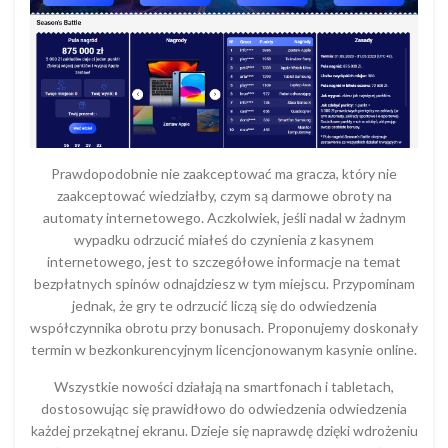
Prawdopodobnie nie zaakceptować ma gracza, który nie
zaakceptować wiedziałby, czym są darmowe obroty na
automaty internetowego. Aczkolwiek, jeśli nadal w żadnym
wypadku odrzucić miałeś do czynienia z kasynem
internetowego, jest to szczegółowe informacje na temat
bezpłatnych spinów odnajdziesz w tym miejscu. Przypominam
jednak, że gry te odrzucić liczą się do odwiedzenia
współczynnika obrotu przy bonusach. Proponujemy doskonały
termin w bezkonkurencyjnym licencjonowanym kasynie online.
Wszystkie nowości działają na smartfonach i tabletach,
dostosowując się prawidłowo do odwiedzenia odwiedzenia
każdej przekątnej ekranu. Dzieje się naprawdę dzięki wdrożeniu