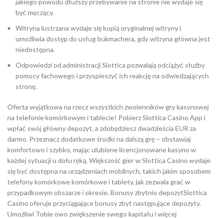
jakiego powodu dłuższy przebywanie na stronie nie wydaje się
być męczący.
Witryna lustrzana wydaje się kopią oryginalnej witryny i
umożliwia dostęp do usług bukmachera, gdy witryna główna jest
niedostępna.
Odpowiedzi od administracji Slottica pozwalają odciążyć służby
pomocy fachowego i przyspieszyć ich reakcję na odwiedzających
stronę.
Oferta wyjątkowa na rzecz wszystkich zwolenników gry kasynowej
na telefonie komórkowym i tablecie! Pobierz Slottica Casino App i
wpłać swój główny depozyt, a zdobędziesz dwadzieścia EUR za
darmo. Przeznacz dodatkowe środki na dalszą grę – obstawiaj
komfortowo i szybko, mając ulubione licencjonowane kasyno w
każdej sytuacji u dołu ręką. Większość gier w Slottica Casino wydaje
się być dostępna na urządzeniach mobilnych, takich jakim sposobem
telefony komórkowe komórkowe i tablety, jak zezwala grać w
przypadkowym obszarze i okresie. Bonusy zbytnio depozytSlottica
Casino oferuje przyciągające bonusy zbyt następujące depozyty.
Umożliwi Tobie owo zwiększenie swego kapitału i więcej