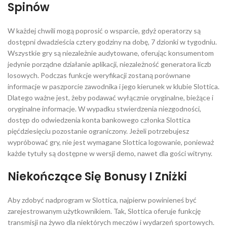
Spinów
W każdej chwili mogą poprosić o wsparcie, gdyż operatorzy są
dostępni dwadzieścia cztery godziny na dobę, 7 dzionki w tygodniu.
Wszystkie gry są niezależnie audytowane, oferując konsumentom
jedynie porządne działanie aplikacji, niezależność generatora liczb
losowych. Podczas funkcje weryfikacji zostaną porównane
informacje w paszporcie zawodnika i jego kierunek w klubie Slottica.
Dlatego ważne jest, żeby podawać wyłącznie oryginalne, bieżące i
oryginalne informacje. W wypadku stwierdzenia niezgodności,
dostęp do odwiedzenia konta bankowego członka Slottica
pięćdziesięciu pozostanie ograniczony. Jeżeli potrzebujesz
wypróbować gry, nie jest wymagane Slottica logowanie, ponieważ
każde tytuły są dostępne w wersji demo, nawet dla gości witryny.
Niekończące Się Bonusy I Zniżki
Aby zdobyć nadprogram w Slottica, najpierw powinieneś być
zarejestrowanym użytkownikiem. Tak, Slottica oferuje funkcję
transmisji na żywo dla niektórych meczów i wydarzeń sportowych.