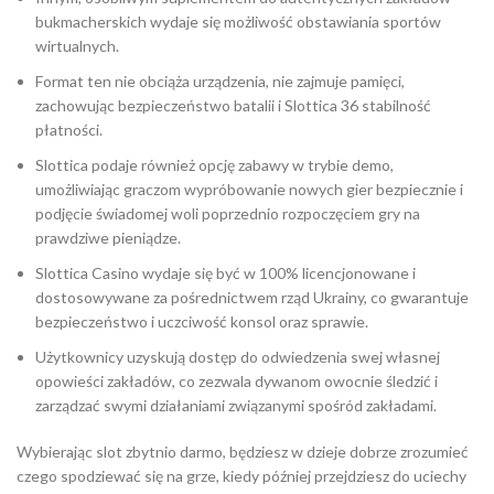
bukmacherskich wydaje się możliwość obstawiania sportów
wirtualnych.
Format ten nie obciąża urządzenia, nie zajmuje pamięci,
zachowując bezpieczeństwo batalii i Slottica 36 stabilność
płatności.
Slottica podaje również opcję zabawy w trybie demo,
umożliwiając graczom wypróbowanie nowych gier bezpiecznie i
podjęcie świadomej woli poprzednio rozpoczęciem gry na
prawdziwe pieniądze.
Slottica Casino wydaje się być w 100% licencjonowane i
dostosowywane za pośrednictwem rząd Ukrainy, co gwarantuje
bezpieczeństwo i uczciwość konsol oraz sprawie.
Użytkownicy uzyskują dostęp do odwiedzenia swej własnej
opowieści zakładów, co zezwala dywanom owocnie śledzić i
zarządzać swymi działaniami związanymi spośród zakładami.
Wybierając slot zbytnio darmo, będziesz w dzieje dobrze zrozumieć
czego spodziewać się na grze, kiedy później przejdziesz do uciechy