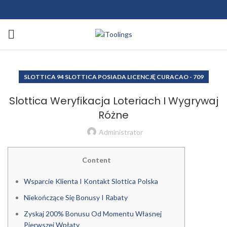
SLOTTICA 94 SLOTTICA POSIADA LICENCJĘ CURACAO - 709
Slottica Weryfikacja Loteriach I Wygrywaj
Różne
Administrator
Content
Wsparcie Klienta I Kontakt Slottica Polska
Niekończące Się Bonusy I Rabaty
Zyskaj 200% Bonusu Od Momentu Własnej
Pierwszej Wpłaty