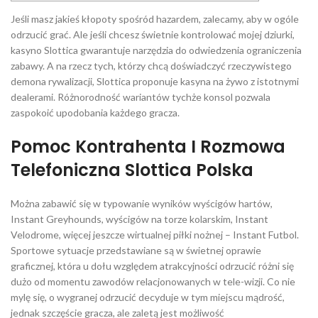
Jeśli masz jakieś kłopoty spośród hazardem, zalecamy, aby w ogóle
odrzucić grać. Ale jeśli chcesz świetnie kontrolować mojej dziurki,
kasyno Slottica gwarantuje narzędzia do odwiedzenia ograniczenia
zabawy. A na rzecz tych, którzy chcą doświadczyć rzeczywistego
demona rywalizacji, Slottica proponuje kasyna na żywo z istotnymi
dealerami. Różnorodność wariantów tychże konsol pozwala
zaspokoić upodobania każdego gracza.
Pomoc Kontrahenta I Rozmowa
Telefoniczna Slottica Polska
Można zabawić się w typowanie wyników wyścigów hartów,
Instant Greyhounds, wyścigów na torze kolarskim, Instant
Velodrome, więcej jeszcze wirtualnej piłki nożnej – Instant Futbol.
Sportowe sytuacje przedstawiane są w świetnej oprawie
graficznej, która u dołu względem atrakcyjności odrzucić różni się
dużo od momentu zawodów relacjonowanych w tele-wizji. Co nie
mylę się, o wygranej odrzucić decyduje w tym miejscu mądrość,
jednak szczęście gracza, ale zaletą jest możliwość