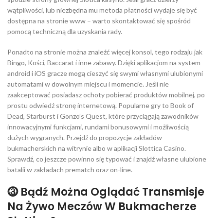
wątpliwości, lub niezbędna mu metoda płatności wydaje się być
dostępna na stronie www – warto skontaktować się spośród
pomocą techniczną dla uzyskania rady.
Ponadto na stronie można znaleźć więcej konsol, tego rodzaju jak
Bingo, Kości, Baccarat i inne zabawy. Dzięki aplikacjom na system
android i iOS gracze mogą cieszyć się swymi własnymi ulubionymi
automatami w dowolnym miejscu i momencie. Jeśli nie
zaakceptować posiadasz ochoty pobierać produktów mobilnej, po
prostu odwiedź stronę internetową. Popularne gry to Book of
Dead, Starburst i Gonzo’s Quest, które przyciągają zawodników
innowacyjnymi funkcjami, rundami bonusowymi i możliwością
dużych wygranych. Przejdź do propozycje zakładów
bukmacherskich na witrynie albo w aplikacji Slottica Casino.
Sprawdź, co jeszcze powinno się typować i znajdź własne ulubione
batalii w zakładach prematch oraz on-line.
⓷ Bądź Można Oglądać Transmisje
Na Żywo Meczów W Bukmacherze