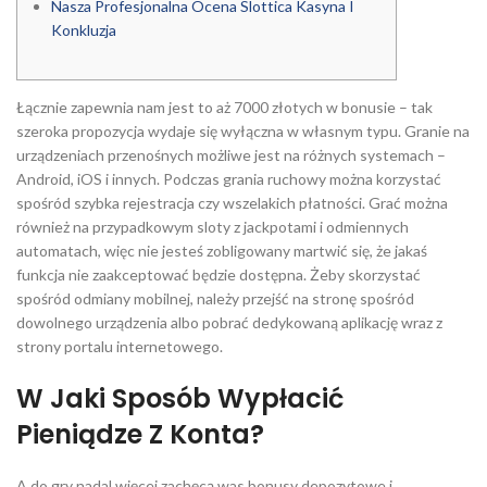
Nasza Profesjonalna Ocena Slottica Kasyna I
Konkluzja
Łącznie zapewnia nam jest to aż 7000 złotych w bonusie – tak
szeroka propozycja wydaje się wyłączna w własnym typu. Granie na
urządzeniach przenośnych możliwe jest na różnych systemach –
Android, iOS i innych. Podczas grania ruchowy można korzystać
spośród szybka rejestracja czy wszelakich płatności. Grać można
również na przypadkowym sloty z jackpotami i odmiennych
automatach, więc nie jesteś zobligowany martwić się, że jakaś
funkcja nie zaakceptować będzie dostępna. Żeby skorzystać
spośród odmiany mobilnej, należy przejść na stronę spośród
dowolnego urządzenia albo pobrać dedykowaną aplikację wraz z
strony portalu internetowego.
W Jaki Sposób Wypłacić
Pieniądze Z Konta?
A do gry nadal więcej zachęcą was bonusy depozytowe i