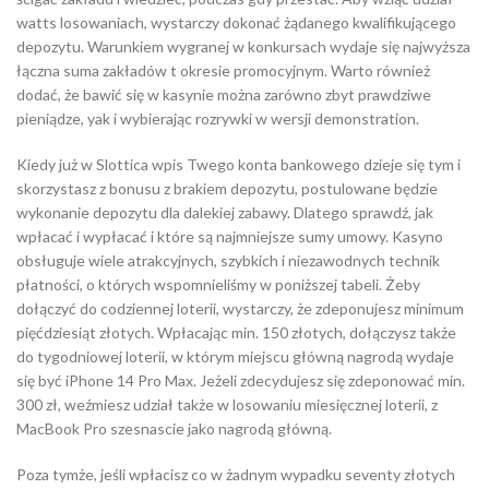
watts losowaniach, wystarczy dokonać żądanego kwalifikującego
depozytu. Warunkiem wygranej w konkursach wydaje się najwyższa
łączna suma zakładów t okresie promocyjnym. Warto również
dodać, że bawić się w kasynie można zarówno zbyt prawdziwe
pieniądze, yak i wybierając rozrywki w wersji demonstration.
Kiedy już w Slottica wpis Twego konta bankowego dzieje się tym i
skorzystasz z bonusu z brakiem depozytu, postulowane będzie
wykonanie depozytu dla dalekiej zabawy. Dlatego sprawdź, jak
wpłacać i wypłacać i które są najmniejsze sumy umowy. Kasyno
obsługuje wiele atrakcyjnych, szybkich i niezawodnych technik
płatności, o których wspomnieliśmy w poniższej tabeli. Żeby
dołączyć do codziennej loterii, wystarczy, że zdeponujesz minimum
pięćdziesiąt złotych. Wpłacając min. 150 złotych, dołączysz także
do tygodniowej loterii, w którym miejscu główną nagrodą wydaje
się być iPhone 14 Pro Max. Jeżeli zdecydujesz się zdeponować min.
300 zł, weźmiesz udział także w losowaniu miesięcznej loterii, z
MacBook Pro szesnascie jako nagrodą główną.
Poza tymże, jeśli wpłacisz co w żadnym wypadku seventy złotych