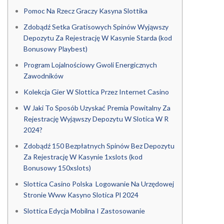
Pomoc Na Rzecz Graczy Kasyna Slottika
Zdobądź Setka Gratisowych Spinów Wyjąwszy
Depozytu Za Rejestrację W Kasynie Starda (kod
Bonusowy Playbest)
Program Lojalnościowy Gwoli Energicznych
Zawodników
Kolekcja Gier W Slottica Przez Internet Casino
W Jaki To Sposób Uzyskać Premia Powitalny Za
Rejestrację Wyjąwszy Depozytu W Slotica W R
2024?
Zdobądź 150 Bezpłatnych Spinów Bez Depozytu
Za Rejestrację W Kasynie 1xslots (kod
Bonusowy 150xslots)
Slottica Casino Polska ️ Logowanie Na Urzędowej
Stronie Www Kasyno Slotica Pl 2024
Slottica Edycja Mobilna I Zastosowanie