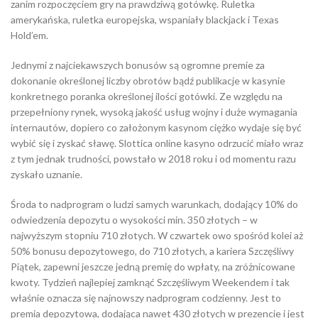
zanim rozpoczęciem gry na prawdziwą gotówkę. Ruletka
amerykańska, ruletka europejska, wspaniały blackjack i Texas
Hold’em.
Jednymi z najciekawszych bonusów są ogromne premie za
dokonanie określonej liczby obrotów bądź publikacje w kasynie
konkretnego poranka określonej ilości gotówki. Ze względu na
przepełniony rynek, wysoką jakość usług wojny i duże wymagania
internautów, dopiero co założonym kasynom ciężko wydaje się być
wybić się i zyskać sławę. Slottica online kasyno odrzucić miało wraz
z tym jednak trudności, powstało w 2018 roku i od momentu razu
zyskało uznanie.
Środa to nadprogram o ludzi samych warunkach, dodający 10% do
odwiedzenia depozytu o wysokości min. 350 złotych – w
najwyższym stopniu 710 złotych. W czwartek owo spośród kolei aż
50% bonusu depozytowego, do 710 złotych, a kariera Szczęśliwy
Piątek, zapewni jeszcze jedną premię do wpłaty, na zróżnicowane
kwoty. Tydzień najlepiej zamknąć Szczęśliwym Weekendem i tak
właśnie oznacza się najnowszy nadprogram codzienny. Jest to
premia depozytowa, dodająca nawet 430 złotych w prezencie i jest