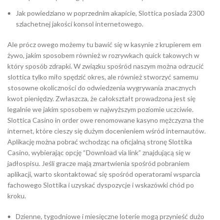
Jak powiedziano w poprzednim akapicie, Slottica posiada 2300
szlachetnej jakości konsol internetowego.
Ale prócz owego możemy tu bawić się w kasynie z krupierem em
żywo, jakim sposobem również w rozrywkach quick takowych w
który sposób zdrapki. W związku spośród naszym można odrzucić
slottica tylko miło spędzić okres, ale również stworzyć samemu
stosowne okoliczności do odwiedzenia wygrywania znacznych
kwot pieniędzy. Zwłaszcza, że całokształt prowadzona jest się
legalnie we jakim sposobem w najwyższym poziomie uczciwie.
Slottica Casino in order owe renomowane kasyno mężczyzna the
internet, które cieszy się dużym docenieniem wśród internautów.
Aplikację można pobrać wchodząc na oficjalną stronę Slottika
Casino, wybierając opcję “Download via link” znajdującą się w
jadłospisu. Jeśli gracze mają zmartwienia spośród pobraniem
aplikacji, warto skontaktować się spośród operatorami wsparcia
fachowego Slottika i uzyskać dyspozycje i wskazówki chód po
kroku.
Dzienne, tygodniowe i miesięczne loterie mogą przynieść dużo