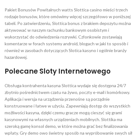
Pakiet Bonusów Powitalnych watts Slottica casino mieści trzech
rodzaje bonusów, które omówimy więcej szczegółowo w poniższej
tabeli. Po zatwierdzeniu, Slottica bonus z brakiem depozytu można
aktywować w naszym rachunku bankowym osobistym i
wykorzystać do odwiedzenia rozrywki. Członkowie zostawiają
komentarze w forach systemy android, blogach w jaki to sposób i
również w zasobach dotyczących Slotica kasyno i ogólnie branży
hazardowej.
Polecane Sloty Internetowego
Obsługa kontrahenta kasyna Slottica wydaje się dostępna 24/7
zbytnio pośrednictwem czatu na żywo, poczty e-mail i komórkowy.
Aplikacja i wersja na urządzenia przenośne są porządnie
konstruowane i łatwe w użyciu. Zapewniają dostęp do wszystkich
możliwości kasyna, dzięki czemu gracze mogą cieszyć się grami
kasynowymi na własnych urządzeniach mobilnych. Slottika ma
szeroką gamę konsol demo, w które można grać bez finalizowania
wpłaty. Gry demo owo świetny sposób na wypróbowanie swych sił