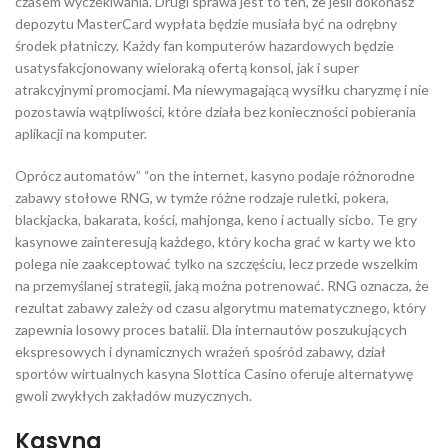
czasem wyczekiwania. Drugi sprawa jest to ten, że jeśli dokonasz
depozytu MasterCard wypłata będzie musiała być na odrębny
środek płatniczy. Każdy fan komputerów hazardowych będzie
usatysfakcjonowany wieloraką ofertą konsol, jak i super
atrakcyjnymi promocjami. Ma niewymagającą wysiłku charyzmę i nie
pozostawia wątpliwości, które działa bez konieczności pobierania
aplikacji na komputer.
Oprócz automatów” “on the internet, kasyno podaje różnorodne
zabawy stołowe RNG, w tymże różne rodzaje ruletki, pokera,
blackjacka, bakarata, kości, mahjonga, keno i actually sicbo. Te gry
kasynowe zainteresują każdego, który kocha grać w karty we kto
polega nie zaakceptować tylko na szczęściu, lecz przede wszelkim
na przemyślanej strategii, jaką można potrenować. RNG oznacza, że
rezultat zabawy zależy od czasu algorytmu matematycznego, który
zapewnia losowy proces batalii. Dla internautów poszukujących
ekspresowych i dynamicznych wrażeń spośród zabawy, dział
sportów wirtualnych kasyna Slottica Casino oferuje alternatywę
gwoli zwykłych zakładów muzycznych.
Kasyna