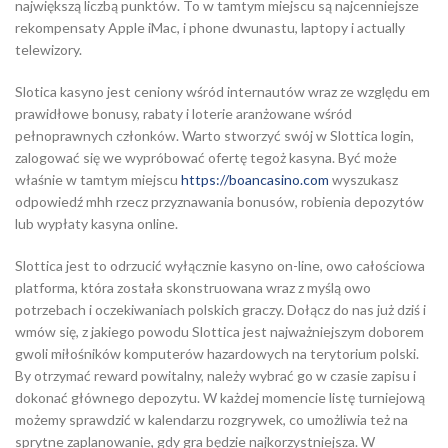
największą liczbą punktów. To w tamtym miejscu są najcenniejsze
rekompensaty Apple iMac, i phone dwunastu, laptopy i actually
telewizory.
Slotica kasyno jest ceniony wśród internautów wraz ze względu em
prawidłowe bonusy, rabaty i loterie aranżowane wśród
pełnoprawnych członków. Warto stworzyć swój w Slottica login,
zalogować się we wypróbować ofertę tegoż kasyna. Być może
właśnie w tamtym miejscu
https://boancasino.com
wyszukasz
odpowiedź mhh rzecz przyznawania bonusów, robienia depozytów
lub wypłaty kasyna online.
Slottica jest to odrzucić wyłącznie kasyno on-line, owo całościowa
platforma, która została skonstruowana wraz z myślą owo
potrzebach i oczekiwaniach polskich graczy. Dołącz do nas już dziś i
wmów się, z jakiego powodu Slottica jest najważniejszym doborem
gwoli miłośników komputerów hazardowych na terytorium polski.
By otrzymać reward powitalny, należy wybrać go w czasie zapisu i
dokonać głównego depozytu. W każdej momencie listę turniejową
możemy sprawdzić w kalendarzu rozgrywek, co umożliwia też na
sprytne zaplanowanie, gdy gra będzie najkorzystniejsza. W