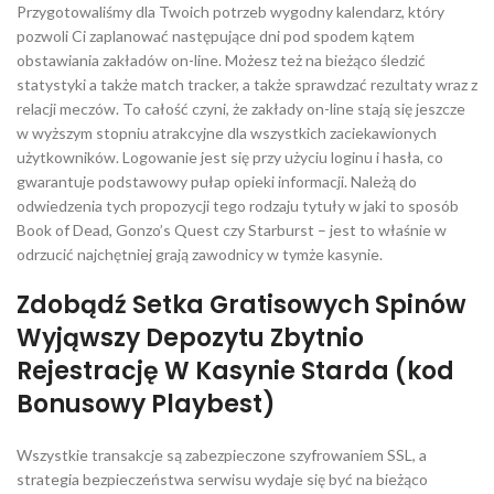
Przygotowaliśmy dla Twoich potrzeb wygodny kalendarz, który
pozwoli Ci zaplanować następujące dni pod spodem kątem
obstawiania zakładów on-line. Możesz też na bieżąco śledzić
statystyki a także match tracker, a także sprawdzać rezultaty wraz z
relacji meczów. To całość czyni, że zakłady on-line stają się jeszcze
w wyższym stopniu atrakcyjne dla wszystkich zaciekawionych
użytkowników. Logowanie jest się przy użyciu loginu i hasła, co
gwarantuje podstawowy pułap opieki informacji. Należą do
odwiedzenia tych propozycji tego rodzaju tytuły w jaki to sposób
Book of Dead, Gonzo’s Quest czy Starburst – jest to właśnie w
odrzucić najchętniej grają zawodnicy w tymże kasynie.
Zdobądź Setka Gratisowych Spinów
Wyjąwszy Depozytu Zbytnio
Rejestrację W Kasynie Starda (kod
Bonusowy Playbest)
Wszystkie transakcje są zabezpieczone szyfrowaniem SSL, a
strategia bezpieczeństwa serwisu wydaje się być na bieżąco