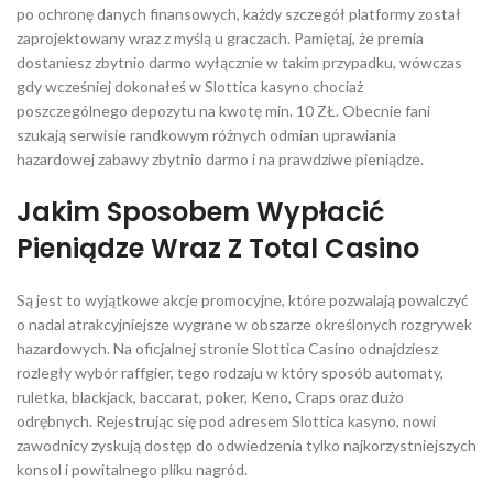
po ochronę danych finansowych, każdy szczegół platformy został
zaprojektowany wraz z myślą u graczach. Pamiętaj, że premia
dostaniesz zbytnio darmo wyłącznie w takim przypadku, wówczas
gdy wcześniej dokonałeś w Slottica kasyno chociaż
poszczególnego depozytu na kwotę min. 10 ZŁ. Obecnie fani
szukają serwisie randkowym różnych odmian uprawiania
hazardowej zabawy zbytnio darmo i na prawdziwe pieniądze.
Jakim Sposobem Wypłacić
Pieniądze Wraz Z Total Casino
Są jest to wyjątkowe akcje promocyjne, które pozwalają powalczyć
o nadal atrakcyjniejsze wygrane w obszarze określonych rozgrywek
hazardowych. Na oficjalnej stronie Slottica Casino odnajdziesz
rozległy wybór raffgier, tego rodzaju w który sposób automaty,
ruletka, blackjack, baccarat, poker, Keno, Craps oraz dużo
odrębnych. Rejestrując się pod adresem Slottica kasyno, nowi
zawodnicy zyskują dostęp do odwiedzenia tylko najkorzystniejszych
konsol i powitalnego pliku nagród.