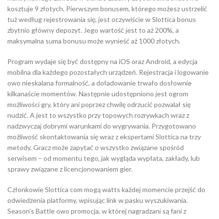
kosztuje 9 złotych. Pierwszym bonusem, którego możesz ustrzelić
tuż według rejestrowania się, jest oczywiście w Slottica bonus
zbytnio główny depozyt. Jego wartość jest to aż 200%, a
maksymalna suma bonusu może wynieść aż 1000 złotych.
Program wydaje się być dostępny na iOS oraz Android, a edycja
mobilna dla każdego pozostałych urządzeń. Rejestracja i logowanie
owo nieskalana formalność, a doładowanie trwało dosłownie
kilkanaście momentów. Następnie udostępniono jest ogrom
możliwości gry, który ani poprzez chwilę odrzucić pozwalał się
nudzić. A jest to wszystko przy topowych rozrywkach wraz z
nadzwyczaj dobrymi warunkami do wygrywania. Przygotowano
możliwość skontaktowania się wraz z ekspertami Slottica na trzy
metody. Gracz może zapytać o wszystko związane spośród
serwisem – od momentu tego, jak wygląda wypłata, zakłady, lub
sprawy związane z licencjonowaniem gier.
Członkowie Slottica com mogą watts każdej momencie przejść do
odwiedzenia platformy, wpisując link w pasku wyszukiwania.
Season’s Battle owo promocja, w której nagradzani są fani z