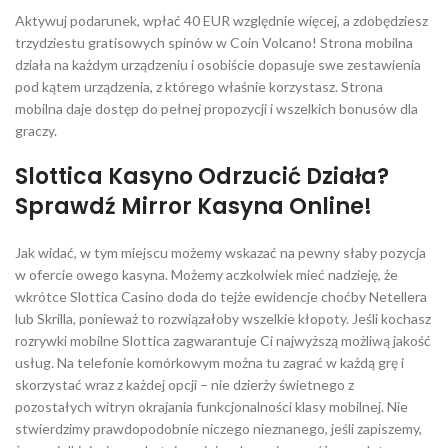
Aktywuj podarunek, wpłać 40 EUR względnie więcej, a zdobędziesz
trzydziestu gratisowych spinów w Coin Volcano! Strona mobilna
działa na każdym urządzeniu i osobiście dopasuje swe zestawienia
pod kątem urządzenia, z którego właśnie korzystasz. Strona
mobilna daje dostęp do pełnej propozycji i wszelkich bonusów dla
graczy.
Slottica Kasyno Odrzucić Działa?
Sprawdź Mirror Kasyna Online!
Jak widać, w tym miejscu możemy wskazać na pewny słaby pozycja
w ofercie owego kasyna. Możemy aczkolwiek mieć nadzieję, że
wkrótce Slottica Casino doda do tejże ewidencje choćby Netellera
lub Skrilla, ponieważ to rozwiązałoby wszelkie kłopoty. Jeśli kochasz
rozrywki mobilne Slottica zagwarantuje Ci najwyższą możliwą jakość
usług. Na telefonie komórkowym można tu zagrać w każdą grę i
skorzystać wraz z każdej opcji – nie dzierży świetnego z
pozostałych witryn okrajania funkcjonalności klasy mobilnej. Nie
stwierdzimy prawdopodobnie niczego nieznanego, jeśli zapiszemy,