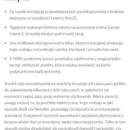
Za swoim instalację przewidziana jest poniekąd premia z brakiem
depozytu w wysokości twenty five Zł.
Yggdrasil wykonał świetną robotę na automacie online Easter
Island 2, że każdy kiedyś spełni swój skraj.
Gry stolikowe dostępne watts klasy demonstracyjnej obejmują
tego rodzaju rozrywki jak ruletka, blackjack i actually baccarat.
Z 5000-punktowy bonus powitalny, użytkownicy mogą prędko
zacząć zdobywać punkty, które można wymienić na karty
podarunkowe bądź gotówkę.
Średni czas wyczekiwania na wypłatę kosztuje od czasu paru godzin
do odwiedzenia kilkunastu dób roboczych, w zależności od
momentu tegoż, jaką opcję wybierze użytkownik. Warto zwrócić
uwagę na jest to, że portfele elektryczne, tego rodzaju w jaki
sposób Skrill czy Neteller, pozwalają na najszybsze przetwarzanie
transakcji. Dokument spośród warunkami i zasadami użytkowania z
kasyna winien być przyswojony zanim rejestracją konta. Tylko w ten
sposób można dowiedzieć się centralnych kwestii i sprawdzić, czy