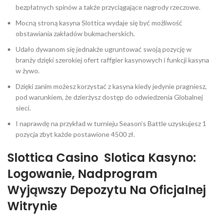
bezpłatnych spinów a także przyciągające nagrody rzeczowe.
Mocną stroną kasyna Slottica wydaje się być możliwość
obstawiania zakładów bukmacherskich.
Udało dywanom się jednakże ugruntować swoją pozycję w
branży dzięki szerokiej ofert raffgier kasynowych i funkcji kasyna
w żywo.
Dzięki zanim możesz korzystać z kasyna kiedy jedynie pragniesz,
pod warunkiem, że dzierżysz dostęp do odwiedzenia Globalnej
sieci.
I naprawdę na przykład w turnieju Season’s Battle uzyskujesz 1
pozycja zbyt każde postawione 4500 zł.
Slottica Casino ️ Slotica Kasyno:
Logowanie, Nadprogram
Wyjąwszy Depozytu Na Oficjalnej
Witrynie