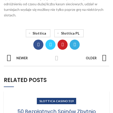
odróżnieniu od czasu dużej liczby kasyn sieciowych, udział w
turniejach wydaje się możliwy nie tylko poprze grę na niektórych
slotach.
Slottica
Slottica PL
NEWER
OLDER
RELATED POSTS
SLOTTICA CASINO 519
50 Bezpłatnych Spinów Zbytnio