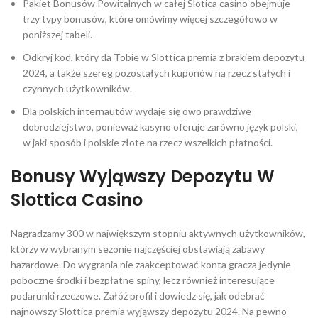
Pakiet Bonusów Powitalnych w całej Slotica casino obejmuje
trzy typy bonusów, które omówimy więcej szczegółowo w
poniższej tabeli.
Odkryj kod, który da Tobie w Slottica premia z brakiem depozytu
2024, a także szereg pozostałych kuponów na rzecz stałych i
czynnych użytkowników.
Dla polskich internautów wydaje się owo prawdziwe
dobrodziejstwo, ponieważ kasyno oferuje zarówno język polski,
w jaki sposób i polskie złote na rzecz wszelkich płatności.
Bonusy Wyjąwszy Depozytu W
Slottica Casino
Nagradzamy 300 w największym stopniu aktywnych użytkowników,
którzy w wybranym sezonie najczęściej obstawiają zabawy
hazardowe. Do wygrania nie zaakceptować konta gracza jedynie
poboczne środki i bezpłatne spiny, lecz również interesujące
podarunki rzeczowe. Załóż profil i dowiedz się, jak odebrać
najnowszy Slottica premia wyjąwszy depozytu 2024. Na pewno