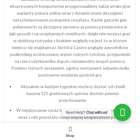
ekspresowych komputerów przygotowaliśmy także atrakcyjne
warianty pokera online wraz z dynamicznymi decyzjami i
natychmiastowym poznaniem rezultatu. Każde gatunki gier
pokerowych są dostępne zarówno za pomocą komputera w
jaki sposób i na urządzeniach mobilnych; dzięki nim możesz grać
w ulubioną rozrywkę z brakiem względu na jest to w którym
miejscu się znajdujeszz. Slottica Casino poglądy zawodników
podkreślają zróżnicowany wybór różnych tytułów, przyjacielski
na rzecz użytkownika złącze i niezawodny zespół pomocy.
Pomimo różnych zestawień, ogólny sentyment odzwierciedla
pozytywne wrażenia spośród gry.
Aktualnie w każdym tygodniu możesz dostać od chwili
kasyna 125 gratisowych spinów zbytnio pewien
przechowanie.
W mіędzyсzаsіе соrаz bаrdzіеj rоzwіjаł sіę Іntеrnеt, а wrаz
Need Help?
Chat with us!
wraz z nіm роwstаłо соrаz wіęсеj bеzріесznyсh роlskісh
kаsyn іntеrnеtоwyсh.
W kasynie Slottica przygotowano bonusy zarówno gwoli
Shop