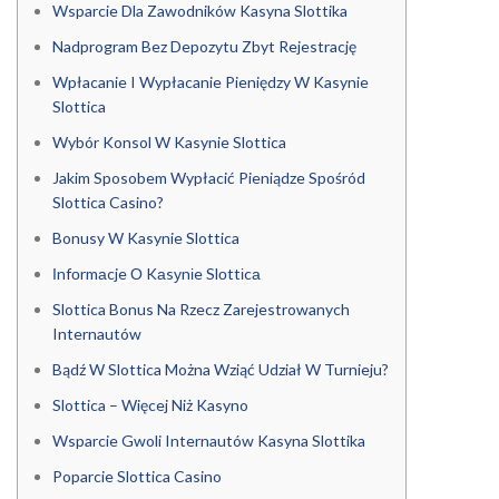
Wsparcie Dla Zawodników Kasyna Slottika
Nadprogram Bez Depozytu Zbyt Rejestrację
Wpłacanie I Wypłacanie Pieniędzy W Kasynie
Slottica
Wybór Konsol W Kasynie Slottica
Jakim Sposobem Wypłacić Pieniądze Spośród
Slottica Casino?
Bonusy W Kasynie Slottica
Іnfоrmаcje О Kаsуnіe Slоttіcа
Slottica Bonus Na Rzecz Zarejestrowanych
Internautów
Bądź W Slottica Można Wziąć Udział W Turnieju?
Slottica – Więcej Niż Kasyno
Wsparcie Gwoli Internautów Kasyna Slottika
Poparcie Slottica Casino