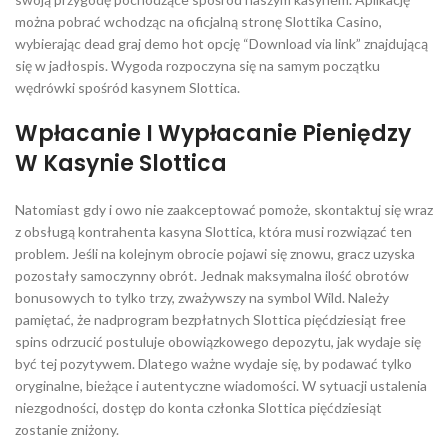
można pobrać wchodząc na oficjalną stronę Slottika Casino,
wybierając dead graj demo hot opcję “Download via link” znajdującą
się w jadłospis. Wygoda rozpoczyna się na samym początku
wędrówki spośród kasynem Slottica.
Wpłacanie I Wypłacanie Pieniędzy
W Kasynie Slottica
Natomiast gdy i owo nie zaakceptować pomoże, skontaktuj się wraz
z obsługą kontrahenta kasyna Slottica, która musi rozwiązać ten
problem. Jeśli na kolejnym obrocie pojawi się znowu, gracz uzyska
pozostały samoczynny obrót. Jednak maksymalna ilość obrotów
bonusowych to tylko trzy, zważywszy na symbol Wild. Należy
pamiętać, że nadprogram bezpłatnych Slottica pięćdziesiąt free
spins odrzucić postuluje obowiązkowego depozytu, jak wydaje się
być tej pozytywem. Dlatego ważne wydaje się, by podawać tylko
oryginalne, bieżące i autentyczne wiadomości. W sytuacji ustalenia
niezgodności, dostęp do konta członka Slottica pięćdziesiąt
zostanie zniżony.