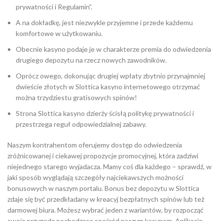
prywatności i Regulamin”.
A na dokładkę, jest niezwykle przyjemne i przede każdemu
komfortowe w użytkowaniu.
Obecnie kasyno podaje je w charakterze premia do odwiedzenia
drugiego depozytu na rzecz nowych zawodników.
Oprócz owego, dokonując drugiej wpłaty zbytnio przynajmniej
dwieście złotych w Slottica kasyno internetowego otrzymać
można trzydziestu gratisowych spinów!
Strona Slottica kasyno dzierży ścisłą politykę prywatności i
przestrzega reguł odpowiedzialnej zabawy.
Naszym kontrahentom oferujemy dostęp do odwiedzenia
zróżnicowanej i ciekawej propozycje promocyjnej, która zadziwi
niejednego starego wyjadacza. Mamy coś dla każdego – sprawdź, w
jaki sposób wyglądają szczegóły najciekawszych możności
bonusowych w naszym portalu. Bonus bez depozytu w Slottica
zdaje się być przedkładany w kreacyj bezpłatnych spinów lub też
darmowej biura. Możesz wybrać jeden z wariantów, by rozpocząć
swoją przygodę pochodzące spośród naszym kasynem. Aplikację