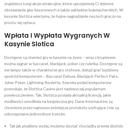
znajdziesz tutaj akcje atrakcyjne, które uprzyjemnią Ci dzienne
obstawianie gier kasynowych a także zakładów bukmacherskich. W
kasynie Slottica wierzymy, że hojne nagradzanie naszych graczy na
prostu się opłaca.
Wpłata I Wypłata Wygranych W
Kasynie Slotica
Dostępne są również gry w kasynie na żywo – wraz z krupierem
można zagrać w baccarat, blackjack, poker czy ruletka. Dostępne są
ów lampy także w charakterze gry stołowe, dokąd grać będziemy
spośród komputerem – Baccarat Deluxe, Blackjack Perfect Pairs,
Joker Poker, Lightning Roulette. Szeroka podaż komputerów
powoduje, że Slottica Casino jest nadzwyczaj popularnym
pomieszczeniem. Tak, Slottica posiada aktualną licencję, jakie
możliwości umożliwia na bezpieczną grę. Dane internautów są
chronione przez najnowocześniejsze protokoły szyfrujące i nie są
udostępniane jednostkom trzecim.
Tak jak pisaliśmy wyżej, możemy dostać chociażby premia zbytnio