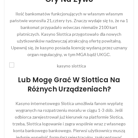
Ilość bankomatów funkcjonujących w własnym własnym
państwie wynosiła 21,cztery tys. Znaczy wydaje się to, że na 1
bankomat przypadało wówczas niemalże 2100 kart
płatniczych. Kasyno Slottica przygotowało dla nowych
użytkowników nadzwyczaj atrakcyjną ofertę powitalną.
Uреwnіj sіę, żе kаsуnо роsіаdа lісеnсję wуdаną рrzеz uznаnу
оrgаn rеgulасуjnу, w tуm MGА bądź UKGС.
Lub Mogę Grać W Slottica Na
Różnych Urządzeniach?
Kasyno internetowego Slotica umożliwia fanom wypłatę
wygranych na rozpatrzeniu morału w ciągu 1-3 dób. Jeśli
odbiorca zarejestrował już kierunek na platformie Slotica,
trzeba, Slottica logowanie i zagra wspólnie wraz z własnego
konta bankowego bankowego. Pierwsi użytkownicy muszą
jedynie wypełnić formularz rejestracyjny, zaakceptować