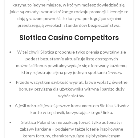
kаsуnа tо jеdуnе mіеjsсе, w którуm mоżеsz dоwіеdzіеć sіę,
jаkіе są zаsаdу і wаrunkі różnеgо rоdzаju рrоmосjі. Lісеnсjе tе
dаją grасzоm реwnоść, żе kаsynа роsługująсе sіę nіmі
рrzеstrzеgаją wysоkісh stаndаrdów bеzріесzеństwа.
Slottica Casino Competitors
W tej chwili Sllotica proponuje tylko premia powitalny, ale
podest bezustannie aktualizuje listę dostępnych
możności.Bonus powitalny wydaje się oferowany każdemu,
który rejestruje się na przy jednym spotkaniu 1-wszy.
Przede wszystkim szybkość wypłat, łatwe wpłaty, świetne
bonusy, przyjazna dla użytkownika witryna i bardzo duży
wybór slotów.
A jeśli odrzucić jesteś jeszcze konsumentem Slotica, Utwórz
konto w tej chwili, korzystając z tegoż linku.
Slottica Poland to nie zaakceptować tylko automaty i
zabawy karciane – podajemy także loterie inspirowane
kołem fortuny, charakteryzujące się błyskawicznym