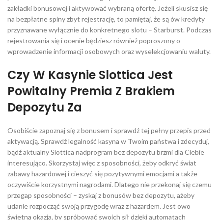
zakładki bonusowej i aktywować wybraną ofertę. Jeżeli skusisz się
na bezpłatne spiny zbyt rejestrację, to pamiętaj, że są ów kredyty
przyznawane wyłącznie do konkretnego slotu – Starburst. Podczas
rejestrowania się i ocenie będziesz również poproszony o
wprowadzenie informacji osobowych oraz wyselekcjowaniu waluty.
Czy W Kasynie Slottica Jest
Powitalny Premia Z Brakiem
Depozytu Za
Osobiście zapoznaj się z bonusem i sprawdź tej pełny przepis przed
aktywacją. Sprawdź legalność kasyna w Twoim państwa i zdecyduj,
bądź aktualny Slottica nadprogram bez depozytu brzmi dla Ciebie
interesująco. Skorzystaj więc z sposobności, żeby odkryć świat
zabawy hazardowej i cieszyć się pozytywnymi emocjami a także
oczywiście korzystnymi nagrodami. Dlatego nie przekonaj się czemu
przegap sposobności – zyskaj z bonusów bez depozytu, ażeby
udanie rozpocząć swoją przygodę wraz z hazardem. Jest owo
świetna okazja, by spróbować swoich sił dzięki automatach