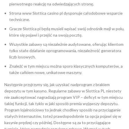
pierwotnego reakcję na odwiedzających stronę.
Strona www Slottica casino pl dysponuje całodobowe wsparcie
techniczne.
Gracze Slottica pl będą musieli wpisać swój odnośnik mejl w polu,
które się pojawi i przejść na swoją pocztę.
Wszystkie zabawy są niezależnie audytowane, oferując klientom
tylko stałe działanie oprogramowania, niezależność generatora
liczb losowych.
Znaleźć w tym miejscu można sporo klasycznych komputerów, a
także całkiem nowe, unikatowe maszyny.
Następnie przyjrzymy się, jak uzyskać nadprogram z brakiem
depozytu w tym kasyno. Regularne zabawy w Slottica PL niestety
nie zaakceptować nagradzają program VIP – deficyt w tym miejscu
takiej funkcji, tak tyklo w jaki sposób premia wyjąwszy depozytu.
Program lojalnościowy to jednak chodliwy sposób na przyciąganie
stałych internautów, toteż prawdopodobnie ta opcja pojawi się w
kasynie prędzej czy później. Dostępne są za to przyciągające
turnieje, które nagradzają regularną zabawę. Wygrać w tych