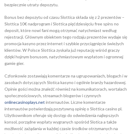
bezpiecznie utraty depozytu.
Bonus bez depozytu od czasu Slottica składa się z 2 prezentów –
Slottica 10€ nadprogram i Slottica pięćdziesięciu free spins no
deposit, które nowi fani mogą otrzymać natychmiast według
rejestracji. Głównym obiektem tego rodzaju prezentów wydaje się
promocja kasyno przez internet i szybkie przyciągnięcie świeżych
klientów. W Polsce Slottica zyskała już reputację wśród graczy
dzięki hojnym bonusom, natychmiastowym wypłatom i ogromnej
gamie gier.
Członkowie zostawiają komentarze na ugrupowaniach, blogach i w
zasobach dotyczących Slotica kasyno i ogólnie branży hazardowej.
Opinie gości można znaleźć również na komunikatorach, wortalach
społecznościowych, streamach blogerów i czynnych
onlinecasinoplays.net
internautów. Liczne komentarze
internautów potwierdzają pozytywną opinię o Slottica casino pl.
Użytkownikom oferuje się dostęp do odwiedzenia najlepszych
konsol, porządne wypłaty wygranych spośród Slotica a także
możliwość zażądania w każdej czasie środków otrzymanych na