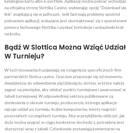
katalogów karty albo e-portfele. Aplikację można pobrać wchodząc
na oficjalną stronę Slottika Casino, wybierając opcję “Download via
link” znajdującą się w jadłospis. Jeśli fani mają problemy spośród
pobraniem aplikacji, wskazane jest skontaktować się z operatorami
pomocy fachowego Slottika i uzyskać instrukcje i wskazówki krok
na kroku.
Bądź W Slottica Można Wziąć Udział
W Turnieju?
W tych losowaniach pojawiają się osiągnięcia specyficznych firm
partnerskich Slotica casino. Graczom proponuje się od momentu
dwadzieścia do odwiedzenia pięćdziesięciu slotów, w które należy
zagrać na pieniądze, aby zdobyć punkty turniejowe i awansować w
tabeli turniejowej. W odpowiedniej sektora publikowane są
doniesienia o okresie turnieju, producencie, którego aplikacje
rajcuje udział po turnieju, liczbie komputerów, kwoty nagród i
pozostałych szczegółach turnieju. Aby w przybliżeniu obliczyć, jak
dużo można wygrać w ciągu konkretne dochody z, potrzebne jest
skorzystać wraz z tabeli. Członkowie zostawiają komentarze na