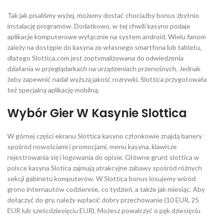
Tak jak pisaliśmy wyżej, możemy dostać chociażby bonus zbytnio
instalację programów. Dodatkowo, w tej chwili kasyno podaje
aplikacje komputerowe wyłącznie na system android. Wielu fanom
zależy na dostępie do kasyna ze własnego smartfona lub tabletu,
dlatego Slottica.com jest zoptymalizowana do odwiedzenia
działania w przeglądarkach na urządzeniach przenośnych. Jednak
żeby zapewnić nadal wyższą jakość rozrywki, Slottica przygotowała
też specjalną aplikację mobilną.
Wybór Gier W Kasynie Slottica
W górnej części ekranu Slottica kasyno członkowie znajdą banery
spośród nowościami i promocjami, menu kasyna, klawisze
rejestrowania się i logowania do opisie. Główne grunt slottica w
polsce kasyna Slotica zajmują atrakcyjne zabawy spośród różnych
sekcji gabinetu komputerów. W Slottica bonus losujemy wśród
grono internautów codziennie, co tydzień, a także jak miesiąc. Aby
dołączyć do gry, należy wpłacić dobry przechowanie (10 EUR, 25
EUR lub sześcdziesięciu EUR). Możesz powalczyć o pęk dziesięciu