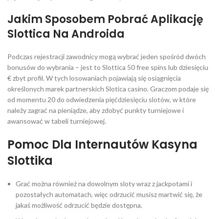
Jakim Sposobem Pobrać Aplikację
Slottica Na Androida
Podczas rejestracji zawodnicy mogą wybrać jeden spośród dwóch
bonusów do wybrania – jest to Slottica 50 free spins lub dziesięciu
€ zbyt profil. W tych losowaniach pojawiają się osiągnięcia
określonych marek partnerskich Slotica casino. Graczom podaje się
od momentu 20 do odwiedzenia pięćdziesięciu slotów, w które
należy zagrać na pieniądze, aby zdobyć punkty turniejowe i
awansować w tabeli turniejowej.
Pomoc Dla Internautów Kasyna
Slottika
Grać można również na dowolnym sloty wraz z jackpotami i
pozostałych automatach, więc odrzucić musisz martwić się, że
jakaś możliwość odrzucić będzie dostępna.