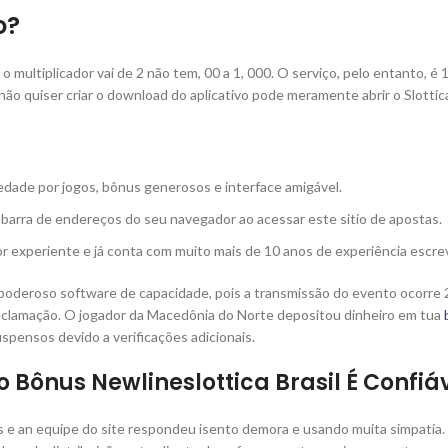
o?
o multiplicador vai de 2 não tem, 00 a 1, 000. O serviço, pelo entanto, é
ão quiser criar o download do aplicativo pode meramente abrir o Slottic
edade por jogos, bônus generosos e interface amigável.
 barra de endereços do seu navegador ao acessar este sitio de apostas.
r experiente e já conta com muito mais de 10 anos de experiência escre
 poderoso software de capacidade, pois a transmissão do evento ocorre 2
eclamação. O jogador da Macedônia do Norte depositou dinheiro em tua
spensos devido a verificações adicionais.
o Bônus Newlineslottica Brasil É Confiá
 e an equipe do site respondeu isento demora e usando muita simpatia.