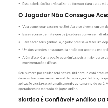
Essa tabela facilita a visualizar de formato clara estes 
O Jogador Não Consegue Ace
Veja como jogar cassino no Slottica e se divertir em um 
Esse recurso permite que os jogadores conversem direta
Para sacar seus ganhos, o jogador precisava fazer um depó
Um dos grandes destaques da seção por apostas esportiva
Além disso, é uma opção econômica, pois a maior parte d
movimentações diárias.
Seu número por celular será natural útil porque está procuran
desenvolveu uma versão móvel dan aplicação Slottica, de 
aplicação ajusta-se automaticamente ao tamanho do ecrã. Al
operadores no mercado de jogos online.
Slottica É Confiável? Análise D