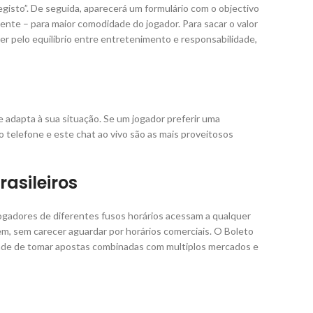
Registo”. De seguida, aparecerá um formulário com o objectivo
ente – para maior comodidade do jogador. Para sacar o valor
cer pelo equilíbrio entre entretenimento e responsabilidade,
e adapta à sua situação. Se um jogador preferir uma
o telefone e este chat ao vivo são as mais proveitosos
asileiros
jogadores de diferentes fusos horários acessam a qualquer
m, sem carecer aguardar por horários comerciais. O Boleto
idade de tomar apostas combinadas com multiplos mercados e