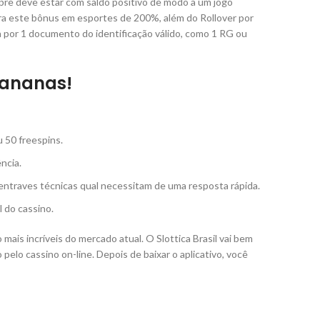
mpre deve estar com saldo positivo de modo a um jogo
ara este bônus em esportes de 200%, além do Rollover por
ia por 1 documento do identificação válido, como 1 RG ou
Bananas!
 50 freespins.
ncia.
 entraves técnicas qual necessitam de uma resposta rápida.
 do cassino.
mais incríveis do mercado atual. O Slottica Brasil vai bem
lo cassino on-line. Depois de baixar o aplicativo, você