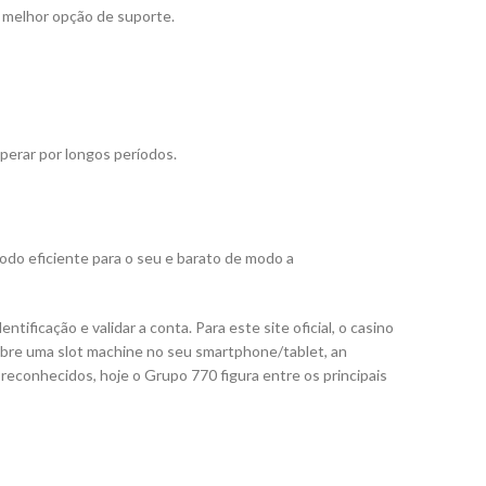
da melhor opção de suporte.
erar por longos períodos.
odo eficiente para o seu e barato de modo a
ificação e validar a conta. Para este site oficial, o casino
bre uma slot machine no seu smartphone/tablet, an
reconhecidos, hoje o Grupo 770 figura entre os principais