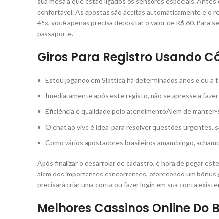
sua mesa a que estão ligados os sensores especiais. Antes d
confortável. As apostas são aceitas automaticamente e o r
45x, você apenas precisa depositar o valor de R$ 60. Para s
passaporte.
Giros Para Registro Usando C
Estou jogando em Slottica há determinados anos e eu a 
Imediatamente após este registo, não se apresse a fazer
Eficiência e qualidade pelo atendimentoAlém de manter-se
O chat ao vivo é ideal para resolver questões urgentes,
Como vários apostadores brasileiros amam bingo, achamos
Após finalizar o desarrolar de cadastro, é hora de pegar est
além dos importantes concorrentes, oferecendo um bônus gen
precisará criar uma conta ou fazer login em sua conta existen
Melhores Cassinos Online Do B