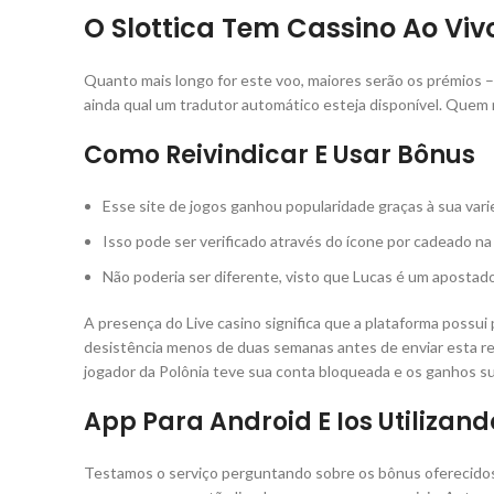
O Slottica Tem Cassino Ao Viv
Quanto mais longo for este voo, maiores serão os prémios – 
ainda qual um tradutor automático esteja disponível. Quem n
Como Reivindicar E Usar Bônus
Esse site de jogos ganhou popularidade graças à sua vari
Isso pode ser verificado através do ícone por cadeado na
Não poderia ser diferente, visto que Lucas é um apostado
A presença do Live casino significa que a plataforma possui
desistência menos de duas semanas antes de enviar esta r
jogador da Polônia teve sua conta bloqueada e os ganhos su
App Para Android E Ios Utilizand
Testamos o serviço perguntando sobre os bônus oferecidos