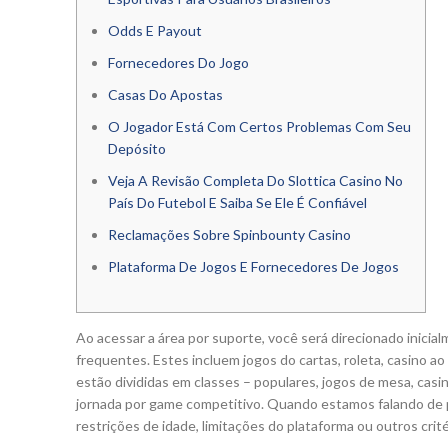
Odds E Payout
Fornecedores Do Jogo
Casas Do Apostas
O Jogador Está Com Certos Problemas Com Seu
Depósito
Veja A Revisão Completa Do Slottica Casino No
País Do Futebol E Saiba Se Ele É Confiável
Reclamações Sobre Spinbounty Casino
Plataforma De Jogos E Fornecedores De Jogos
Ao acessar a área por suporte, você será direcionado inic
frequentes. Estes incluem jogos do cartas, roleta, casino 
estão divididas em classes – populares, jogos de mesa, casin
jornada por game competitivo. Quando estamos falando de par
restrições de idade, limitações do plataforma ou outros crité