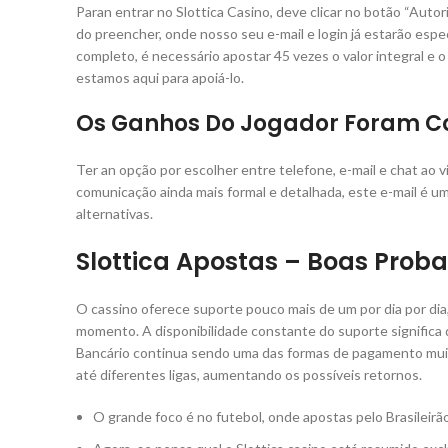
Paran entrar no Slottica Casino, deve clicar no botão “Autor
do preencher, onde nosso seu e-mail e login já estarão esp
completo, é necessário apostar 45 vezes o valor integral e 
estamos aqui para apoiá-lo.
Os Ganhos Do Jogador Foram Co
Ter an opção por escolher entre telefone, e-mail e chat ao 
comunicação ainda mais formal e detalhada, este e-mail é um
alternativas.
Slottica Apostas – Boas Proba
O cassino oferece suporte pouco mais de um por dia por dia
momento. A disponibilidade constante do suporte significa 
Bancário continua sendo uma das formas de pagamento muito
até diferentes ligas, aumentando os possíveis retornos.
O grande foco é no futebol, onde apostas pelo Brasileir