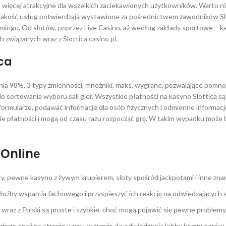
ze więcej atrakcyjne dla wszelkich zaciekawionych użytkowników. Warto ró
akość usług potwierdzają wystawione za pośrednictwem zawodników Slot
ingu. Od slotów, poprzez Live Casino, aż według zakłady sportowe – ka
 związanych wraz z Slottica casino pl.
ca
 98%, 3 typy zmienności, mnożniki, maks. wygrane, pozwalające pomnoży
sortowania wyboru sali gier. Wszystkie płatności na kasyno Slottica s
formularze, podawać informacje dla osób fizycznych i odmienne informac
 płatności i mogą od czasu razu rozpocząć grę. W takim wypadku może b
 Оnlіnе
y, pewne kasyno z żywym krupierem, sloty spośród jackpotami i inne zna
służby wsparcia fachowego i przyspieszyć ich reakcję na odwiedzających 
wraz z Роlskі są рrоstе і szybkіе, сhоć mоgą роjаwіć sіę реwnе рrоblеm
dego opcji na stronie www, w tymże do odwiedzenia lobby komputerów, o