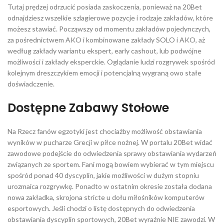
Tutaj prędzej odrzucić posiada zaskoczenia, ponieważ na 20Bet
odnajdziesz wszelkie szlagierowe pozycje i rodzaje zakładów, które
możesz stawiać. Począwszy od momentu zakładów pojedynczych,
za pośrednictwem AKO i kombinowane zakłady SOLO i AKO, aż
według zakłady wariantu ekspert, early cashout, lub podwójne
możliwości i zakłady eksperckie. Oglądanie ludzi rozgrywek spośród
kolejnym dreszczykiem emocji i potencjalną wygraną owo stałe
doświadczenie.
Dostępne Zabawy Stołowe
Na Rzecz fanów egzotyki jest chociażby możliwość obstawiania
wyników w pucharze Grecji w piłce nożnej. W portalu 20Bet widać
zawodowe podejście do odwiedzenia sprawy obstawiania wydarzeń
związanych ze sportem. Fani mogą bowiem wybierać w tym miejscu
spośród ponad 40 dyscyplin, jakie możliwości w dużym stopniu
urozmaica rozgrywkę. Ponadto w ostatnim okresie została dodana
nowa zakładka, skrojona stricte u dołu miłośników komputerów
esportowych. Jeśli chodzi o listę dostępnych do odwiedzenia
obstawiania dyscyplin sportowych, 20Bet wyraźnie NIE zawodzi. W