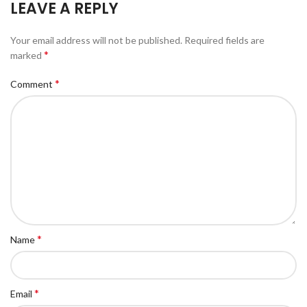
LEAVE A REPLY
Your email address will not be published.
Required fields are
*
marked
*
Comment
*
Name
*
Email