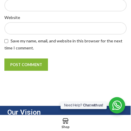
Website
Save my name, email, and website in this browser for the next
time I comment.
Need Help?
Chat with us!
Our Vision
ITS is not only a general supplier of Heavy industrial equipment
Shop