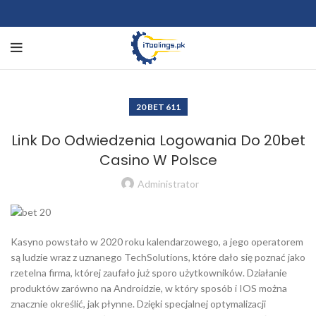
20 BET 611
Link Do Odwiedzenia Logowania Do 20bet
Casino W Polsce
Administrator
Kasyno powstało w 2020 roku kalendarzowego, a jego operatorem
są ludzie wraz z uznanego TechSolutions, które dało się poznać jako
rzetelna firma, której zaufało już sporo użytkowników. Działanie
produktów zarówno na Androidzie, w który sposób i IOS można
znacznie określić, jak płynne. Dzięki specjalnej optymalizacji