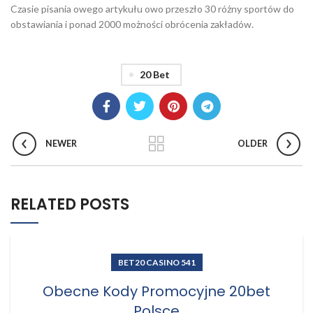
Czasie pisania owego artykułu owo przeszło 30 różny sportów do
obstawiania i ponad 2000 możności obrócenia zakładów.
20 Bet
NEWER
OLDER
RELATED POSTS
BET20 CASINO 541
Obecne Kody Promocyjne 20bet
Polsce