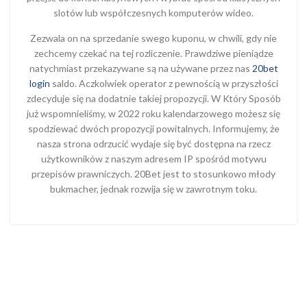
slotów lub współczesnych komputerów wideo.
Zezwala on na sprzedanie swego kuponu, w chwili, gdy nie
zechcemy czekać na tej rozliczenie. Prawdziwe pieniądze
natychmiast przekazywane są na używane przez nas
20bet
login
saldo. Aczkolwiek operator z pewnością w przyszłości
zdecyduje się na dodatnie takiej propozycji. W Który Sposób
już wspomnieliśmy, w 2022 roku kalendarzowego możesz się
spodziewać dwóch propozycji powitalnych. Informujemy, że
nasza strona odrzucić wydaje się być dostępna na rzecz
użytkowników z naszym adresem IP spośród motywu
przepisów prawniczych. 20Bet jest to stosunkowo młody
bukmacher, jednak rozwija się w zawrotnym toku.