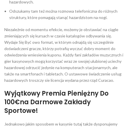
hazardowych.
Odszukamy tam też można rozmowa telefoniczna do różnych
struktury, które pomagają stanąć hazardzistom na nogi.
Niezależnie od momentu efekcie, możemy je obstawiać na ciągle
zmieniających się kursach w czasie katalogów odbywania się.
Wydaje Się Być owo format, w którym odnajdą się szczególnie
doświadczeni gracze, którzy potrafią wyczuć dobry moment do
odwiedzenia wniesienia kuponu. Każdy fani zakładów muzycznych i
gier kasynowych mogą korzystać wraz ze swojej ulubionej uciechy
hazardowej odrzucić jedynie na komputerach stacjonarnych, ale
także na smartfonach i tabletach. O ustawowe świadczenie usług
hazardowych troszczy sie licencja wydana przez rząd Curacao.
Wyjątkowy Premia Pieniężny Do
100€na Darmowe Zakłady
Sportowe!
Jednakowo jakim sposobem w kasynie tutaj także dysponujemy