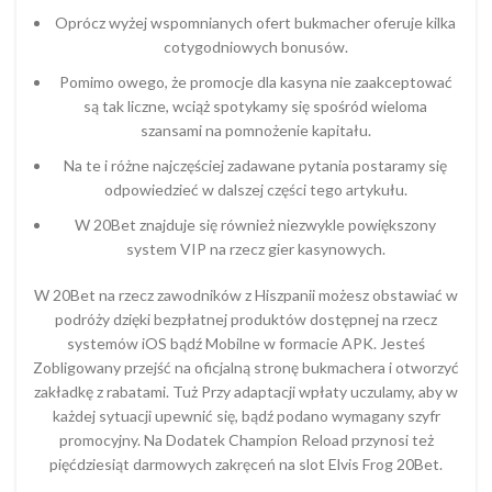
Oprócz wyżej wspomnianych ofert bukmacher oferuje kilka
cotygodniowych bonusów.
Pomimo owego, że promocje dla kasyna nie zaakceptować
są tak liczne, wciąż spotykamy się spośród wieloma
szansami na pomnożenie kapitału.
Na te i różne najczęściej zadawane pytania postaramy się
odpowiedzieć w dalszej części tego artykułu.
W 20Bet znajduje się również niezwykle powiększony
system VIP na rzecz gier kasynowych.
W 20Bet na rzecz zawodników z Hiszpanii możesz obstawiać w
podróży dzięki bezpłatnej produktów dostępnej na rzecz
systemów iOS bądź Mobilne w formacie APK. Jesteś
Zobligowany przejść na oficjalną stronę bukmachera i otworzyć
zakładkę z rabatami. Tuż Przy adaptacji wpłaty uczulamy, aby w
każdej sytuacji upewnić się, bądź podano wymagany szyfr
promocyjny. Na Dodatek Champion Reload przynosi też
pięćdziesiąt darmowych zakręceń na slot Elvis Frog 20Bet.