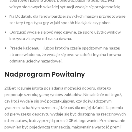
sportowe i kasyno 20Bet, ponieważ badanie bezpiecznych
witryn sieciowych w każdej sytuacji wydaje się przyjemnością.
Na Dodatek, dla fanów bardziej zwykłych maszyn przygotowane
zostały tego typu gry w jaki sposób blackjack czy poker.
Odrzucić wydaje się być więc dziwne, że sporo użytkowników
korzysta z kasyna od czasu dawna.
Przede każdemu – już po krótkim czasie spędzonym na naszej
stronie wiadomo, że wydaje się owo w całości legalna i pewna
odmiana uciechy hazardowej.
Nadprogram Powitalny
20Bet rozumie istota posiadania możności doboru, dlatego
proponuje szeroką gamę rynków zakładów. Niezależnie od tegoż,
czy ktoś wydaje się być początkującym, czy doświadczonym
graczem, za każdym razem znajdzie coś dla mojej dziurki. Ta premia
od pierwszego depozytu wydaje się być dostępna na rzecz nowych
internautów, którzy przejdą przez 20Bet logowanie. Przechowanie
powinien być pojedynczą transakcją, maksymalna wartość premii