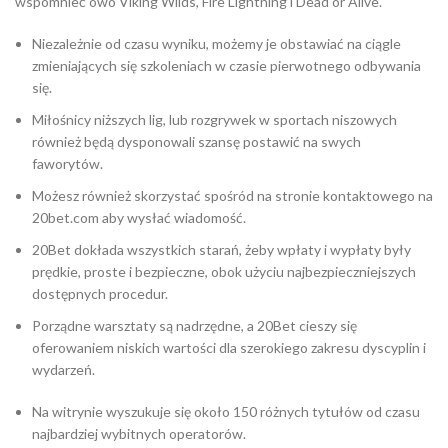
wspomnieć owo Viking Wilds, Fire Lightning i Dead or Alive.
Niezależnie od czasu wyniku, możemy je obstawiać na ciągle
zmieniających się szkoleniach w czasie pierwotnego odbywania
się.
Miłośnicy niższych lig, lub rozgrywek w sportach niszowych
również będą dysponowali szansę postawić na swych
faworytów.
Możesz również skorzystać spośród na stronie kontaktowego na
20bet.com aby wysłać wiadomość.
20Bet dokłada wszystkich starań, żeby wpłaty i wypłaty były
prędkie, proste i bezpieczne, obok użyciu najbezpieczniejszych
dostępnych procedur.
Porządne warsztaty są nadrzędne, a 20Bet cieszy się
oferowaniem niskich wartości dla szerokiego zakresu dyscyplin i
wydarzeń.
Na witrynie wyszukuje się około 150 różnych tytułów od czasu
najbardziej wybitnych operatorów.