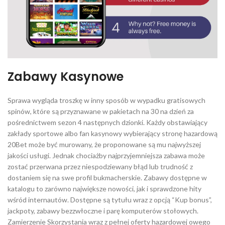
Zabawy Kasynowe
Sprawa wygląda troszkę w inny sposób w wypadku gratisowych
spinów, które są przyznawane w pakietach na 30 na dzień za
pośrednictwem sezon 4 następnych dzionki. Każdy obstawiający
zakłady sportowe albo fan kasynowy wybierający stronę hazardową
20Bet może być murowany, że proponowane są mu najwyższej
jakości usługi. Jednak chociażby najprzyjemniejsza zabawa może
zostać przerwana przez niespodziewany błąd lub trudność z
dostaniem się na swe profil bukmacherskie. Zabawy dostępne w
katalogu to zarówno największe nowości, jak i sprawdzone hity
wśród internautów. Dostępne są tytułu wraz z opcją “Kup bonus”,
jackpoty, zabawy bezzwłoczne i parę komputerów stołowych.
Zamierzenie Skorzystania wraz z pełnej oferty hazardowej owego