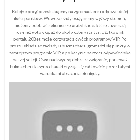
Kolejne progi przeskakujemy na zgromadzeniu odpowiedniej
ilości punktów. Wówczas Gdy osiągniemy wyższy stopień,
możemy odebrać solidniejsze gratyfikacyj, które zawierają
również gotówkę, aż do około czterysta tys. Użytkownik
portalu 20Bet może korzystać z dwóch programów VIP. Po
prostu składając zakłady u bukmachera, gromadzi się punkty w
tamtejszym programie VIP, a po kasynie na rzecz odpowiednika
naszej sekcji. Owo nadzwyczaj dobre rozwiązanie, ponieważ
bukmacher i kasyno charakteryzują się całkowicie pozostałymi
warunkami obracania pieniędzy.