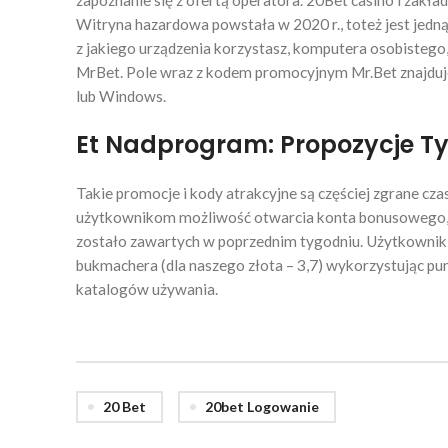
zapoznanie się z ofertą operatora. 20Bet casino i zakł
Witryna hazardowa powstała w 2020 r., toteż jest jedn
z jakiego urządzenia korzystasz, komputera osobistego
MrBet. Pole wraz z kodem promocyjnym Mr.Bet znajduje 
lub Windows.
Et Nadprogram: Propozycje T
Takie promocje i kody atrakcyjne są częściej zgrane 
użytkownikom możliwość otwarcia konta bonusowego, w
zostało zawartych w poprzednim tygodniu. Użytkownik 
bukmachera (dla naszego złota – 3,7) wykorzystując pu
katalogów używania.
20 Bet
20bet Logowanie