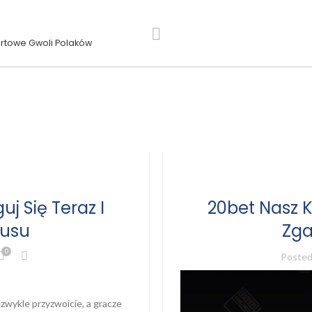
ortowe Gwoli Polaków
uj Się Teraz I
20bet Nasz Kr
nusu
Zga
0
Posted
zwykle przyzwoicie, a gracze