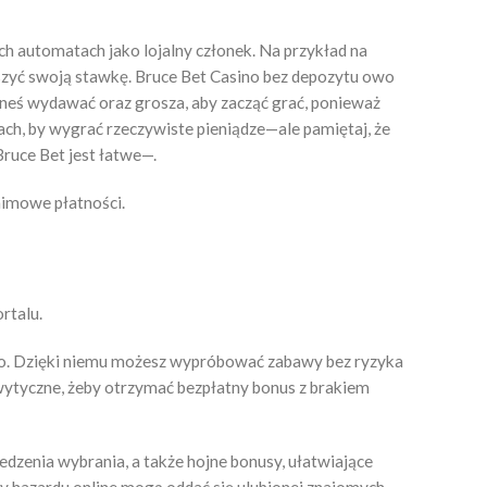
 automatach jako lojalny członek. Na przykład na
szyć swoją stawkę. Bruce Bet Casino bez depozytu owo
neś wydawać oraz grosza, aby zacząć grać, ponieważ
h, by wygrać rzeczywiste pieniądze—ale pamiętaj, że
ruce Bet jest łatwe—.
onimowe płatności.
rtalu.
go. Dzięki niemu możesz wypróbować zabawy bez ryzyka
 wytyczne, żeby otrzymać bezpłatny bonus z brakiem
enia wybrania, a także hojne bonusy, ułatwiające