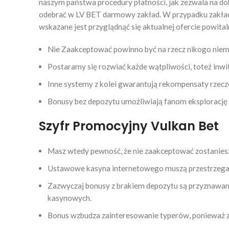
naszym państwa procedury płatności, jak zezwala na do
odebrać w LV BET darmowy zakład. W przypadku zakładó
wskazane jest przyglądnąć się aktualnej ofercie powita
Nie Zaakceptować powinno być na rzecz nikogo niemi
Postaramy się rozwiać każde wątpliwości, toteż inwit
Inne systemy z kolei gwarantują rekompensaty rzec
Bonusy bez depozytu umożliwiają fanom eksplorację
Szyfr Promocyjny Vulkan Bet
Masz wtedy pewność, że nie zaakceptować zostaniesz
Ustawowe kasyna internetowego muszą przestrzegać ś
Zazwyczaj bonusy z brakiem depozytu są przyznawane 
kasynowych.
Bonus wzbudza zainteresowanie typerów, ponieważ z 