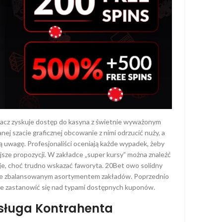
gracz zyskuje dostęp do kasyna z świetnie wyważonym
ej szacie graficznej obcowanie z nimi odrzucić nuży, a
20Be
ą uwagę. Profesjonaliści oceniają każde wypadek, żeby
lec
sze propozycji. W zakładce „super kursy” można znaleźć
dy
cje, choć trudno wskazać faworyta. 20Bet owo solidny
e zbalansowanym asortymentem zakładów. Poprzednio
bibl
ie zastanowić się nad typami dostępnych kuponów.
zach
sługa Kontrahenta