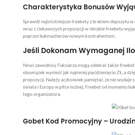
Charakterystyka Bonusów Wyją
Sprawdź najistotniejsze freebety z brakiem depozytu w o
wraz z ciekawszych propozycji w obrębie freebetu wyją
poprzez bukmacherów nowym kontrahentom.
Jeśli Dokonam Wymaganej Ilo
Nowi zawodnicy Fuksiarza mogą odebrać także freebet o
obowiązek wynieść jak najmniej pięćdziesięciu ZŁ, a dz
propozycji. Należy aczkolwiek pamiętać, że nie wydaje 
świata i Europy w piłce nożnej. Freebet od momentu bu
tego organizatora.
Gobet Kod Promocyjny – Urodzi