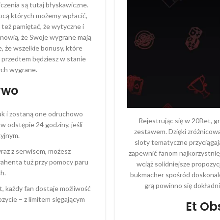
czenia są tutaj błyskawiczne.
mocą których możemy wpłacić,
 też pamiętać, że wytyczne i
anowią, że Swoje wygrane mają
, że wszelkie bonusy, które
, przedtem będziesz w stanie
ych wygrane.
ywo
tuk i zostaną one odruchowo
Rejestrując się w 20Bet, 
odstępie 24 godziny, jeśli
zestawem. Dzięki zróżnicowan
yjnym.
sloty tematyczne przyciągaj
wraz z serwisem, możesz
zapewnić fanom najkorzystniej
ahenta tuż przy pomocy paru
wciąż solidniejsze propozy
h.
bukmacher spośród doskonal
grą powinno się dokładn
, każdy fan dostaje możliwość
ycie – z limitem sięgającym
Et Ob