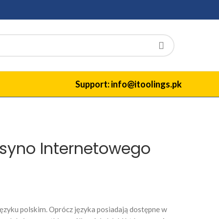
Support: info@itoolings.pk
asyno Internetowego
 języku polskim. Oprócz języka posiadają dostępne w