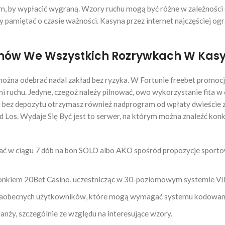
sem, by wypłacić wygraną. Wzory ruchu mogą być różne w zależności
 pamiętać o czasie ważności. Kasyna przez internet najczęściej og
nów We Wszystkich Rozrywkach W Kasy
ożna odebrać nadal zakład bez ryzyka. W Fortunie freebet promocj
 ruchu. Jedyne, czegoż należy pilnować, owo wykorzystanie fita w
ez depozytu otrzymasz również nadprogram od wpłaty dwieście zł.
d Los. Wydaje Się Być jest to serwer, na którym można znaleźć ko
ać w ciągu 7 dób na bon SOLO albo AKO spośród propozycje sportow
złonkiem 20Bet Casino, uczestnicząc w 30-poziomowym systemie VI
 dlaobecnych użytkowników, które mogą wymagać systemu kodowani
anży, szczególnie ze względu na interesujące wzory.