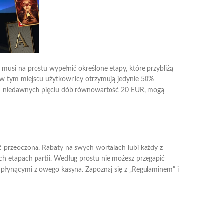
usi na prostu wypełnić określone etapy, które przybliżą
w tym miejscu użytkownicy otrzymują jedynie 50%
iągu niedawnych pięciu dób równowartość 20 EUR, mogą
ć przeoczona. Rabaty na swych wortalach lubi każdy z
h etapach partii. Według prostu nie możesz przegapić
mi płynącymi z owego kasyna. Zapoznaj się z „Regulaminem” i