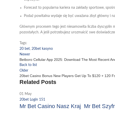
Forecast to popularna kariera na zakłady sportowe, spoś
Podaż powitalna wydaje się być uważana zbyt główny i na
Głównym procesem tego jest niesamowita liczba dyscyplin mu
pozostałych. A jeśli potrzebujesz urozmaicić swe doświadcz
Tags:
20 bet
,
20bet kasyno
Newer
Betboro Cellular App 2025: Download The Most Recent An
Back to list
Older
20bet Casino Bonus New Players Get Up To $120 + 120 F
Related Posts
01
May
20bet Login 151
Mr Bet Casino Nasz Kraj ️ Mr Bet Szyf