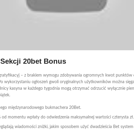
Sekcji 20bet Bonus
e gratyfikacyj – z brakiem wymogu zdobywania ogromnych kwot punktów dl
o wykorzystaniu ogłoszeń gwoli oryginalnych użytkowników można sięgać 
wodnicy kasyna w każdego tygodnia mogą otrzymać odrzucić wyłącznie pi
iątek.
łynnego międzynarodowego bukmachera 20Bet.
od momentu wpłaty do odwiedzenia maksymalnej wartości czterysta zł.
 wyglądają wiadomości zniżki, jakim sposobem użyć dwadzieścia Bet syst