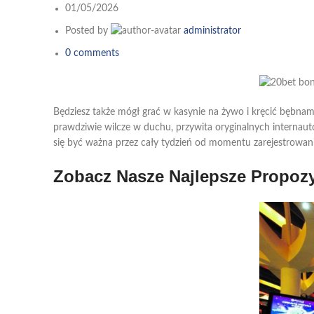
01/05/2026
Posted by
administrator
0
comments
Będziesz także mógł grać w kasynie na żywo i kręcić bębnam
prawdziwie wilcze w duchu, przywita oryginalnych internau
się być ważna przez cały tydzień od momentu zarejestrowani
Zobacz Nasze Najlepsze Propozy