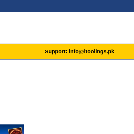
Support: info@itoolings.pk