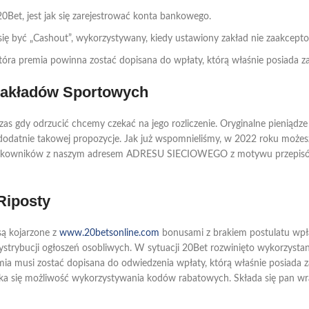
et, jest jak się zarejestrować konta bankowego.
je się być „Cashout”, wykorzystywany, kiedy ustawiony zakład nie zaakcept
tóra premia powinna zostać dopisana do wpłaty, którą właśnie posiada za
 Zakładów Sportowych
s gdy odrzucić chcemy czekać na jego rozliczenie. Oryginalne pieniądz
 dodatnie takowej propozycje. Jak już wspomnieliśmy, w 2022 roku może
 użytkowników z naszym adresem ADRESU SIECIOWEGO z motywu przepisó
Riposty
są kojarzone z
www.20betsonline.com
bonusami z brakiem postulatu wpła
 dystrybucji ogłoszeń osobliwych. W sytuacji 20Bet rozwinięto wykorzy
emia musi zostać dopisana do odwiedzenia wpłaty, którą właśnie posiada 
a się możliwość wykorzystywania kodów rabatowych. Składa się pan wr