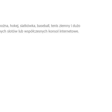
na, hokej, siatkówka, baseball, tenis ziemny i dużo
znych slotów lub współczesnych konsol internetowe.