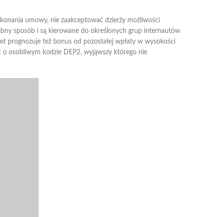
wykonania umowy, nie zaakceptować dzierży możliwości
bny sposób i są kierowane do określonych grup internautów
Bet prognozuje też bonus od pozostałej wpłaty w wysokości
ć o osobliwym kodzie DEP2, wyjąwszy którego nie