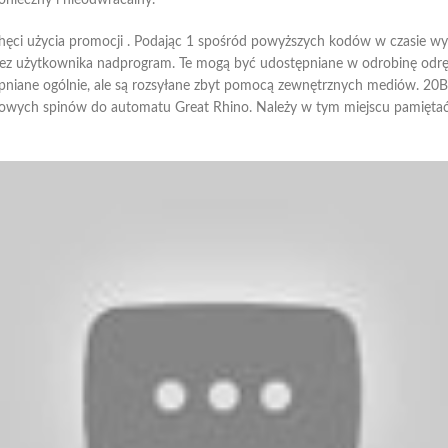
 chęci użycia promocji . Podając 1 spośród powyższych kodów w czasie 
ez użytkownika nadprogram. Te mogą być udostępniane w odrobinę odrę
stępniane ogólnie, ale są rozsyłane zbyt pomocą zewnętrznych mediów. 20
rmowych spinów do automatu Great Rhino. Należy w tym miejscu pamięta