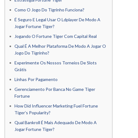
Como O Jogo Do Tigrinho Funciona?
É Seguro E Legal Usar O Ldplayer De Modo A
Jogar Fortune Tiger?
Jogando O Fortune Tiger Com Capital Real
Qual É A Melhor Plataforma De Modo A Jogar O
Jogo Do Tigrinho?
Experimente Os Nossos Torneios De Slots
Grátis
Linhas Por Pagamento
Gerenciamento Por Banca No Game Tiger
Fortune
How Did Influencer Marketing Fuel Fortune
Tiger’s Popularity?
Qual Bankroll É Mais Adequado De Modo A
Jogar Fortune Tiger?