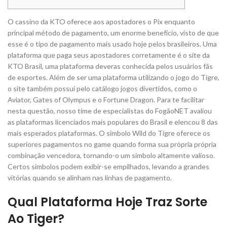
O cassino da KTO oferece aos apostadores o Pix enquanto
principal método de pagamento, um enorme benefício, visto de que
esse é o tipo de pagamento mais usado hoje pelos brasileiros. Uma
plataforma que paga seus apostadores corretamente é o site da
KTO Brasil, uma plataforma deveras conhecida pelos usuários fãs
de esportes. Além de ser uma plataforma utilizando o jogo do Tigre,
o site também possui pelo catálogo jogos divertidos, como o
Aviator, Gates of Olympus e o Fortune Dragon. Para te facilitar
nesta questão, nosso time de especialistas do FogãoNET avaliou
as plataformas licenciados mais populares do Brasil e elencou 8 das
mais esperados plataformas. O símbolo Wild do Tigre oferece os
superiores pagamentos no game quando forma sua própria própria
combinação vencedora, tornando-o um símbolo altamente valioso.
Certos símbolos podem exibir-se empilhados, levando a grandes
vitórias quando se alinham nas linhas de pagamento.
Qual Plataforma Hoje Traz Sorte
Ao Tiger?