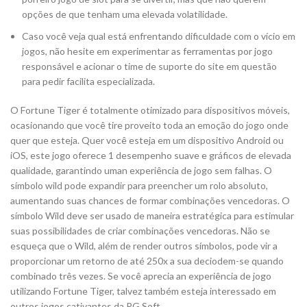
opções de que tenham uma elevada volatilidade.
Caso você veja qual está enfrentando dificuldade com o vício em
jogos, não hesite em experimentar as ferramentas por jogo
responsável e acionar o time de suporte do site em questão
para pedir facilita especializada.
O Fortune Tiger é totalmente otimizado para dispositivos móveis,
ocasionando que você tire proveito toda an emoção do jogo onde
quer que esteja. Quer você esteja em um dispositivo Android ou
iOS, este jogo oferece 1 desempenho suave e gráficos de elevada
qualidade, garantindo uman experiência de jogo sem falhas. O
símbolo wild pode expandir para preencher um rolo absoluto,
aumentando suas chances de formar combinações vencedoras. O
símbolo Wild deve ser usado de maneira estratégica para estimular
suas possibilidades de criar combinações vencedoras. Não se
esqueça que o Wild, além de render outros símbolos, pode vir a
proporcionar um retorno de até 250x a sua deciodem-se quando
combinado três vezes. Se você aprecia an experiência de jogo
utilizando Fortune Tiger, talvez também esteja interessado em
outros jogos cativantes da PG Soft.