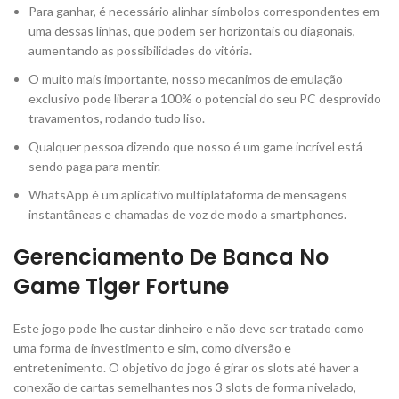
Para ganhar, é necessário alinhar símbolos correspondentes em
uma dessas linhas, que podem ser horizontais ou diagonais,
aumentando as possibilidades do vitória.
O muito mais importante, nosso mecanimos de emulação
exclusivo pode liberar a 100% o potencial do seu PC desprovido
travamentos, rodando tudo liso.
Qualquer pessoa dizendo que nosso é um game incrível está
sendo paga para mentir.
WhatsApp é um aplicativo multiplataforma de mensagens
instantâneas e chamadas de voz de modo a smartphones.
Gerenciamento De Banca No
Game Tiger Fortune
Este jogo pode lhe custar dinheiro e não deve ser tratado como
uma forma de investimento e sim, como diversão e
entretenimento. O objetivo do jogo é girar os slots até haver a
conexão de cartas semelhantes nos 3 slots de forma nivelado,