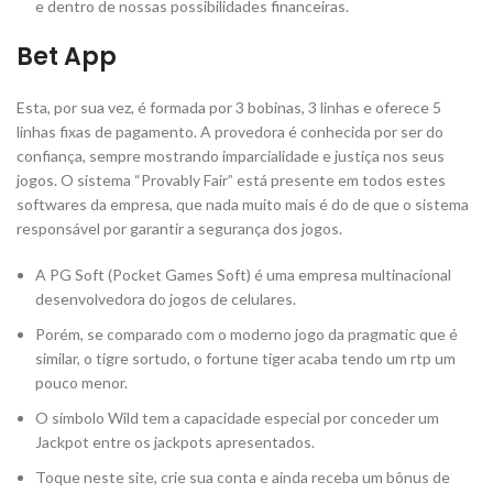
e dentro de nossas possibilidades financeiras.
Bet App
Esta, por sua vez, é formada por 3 bobinas, 3 linhas e oferece 5
linhas fixas de pagamento. A provedora é conhecida por ser do
confiança, sempre mostrando imparcialidade e justiça nos seus
jogos. O sistema “Provably Fair” está presente em todos estes
softwares da empresa, que nada muito mais é do de que o sistema
responsável por garantir a segurança dos jogos.
A PG Soft (Pocket Games Soft) é uma empresa multinacional
desenvolvedora do jogos de celulares.
Porém, se comparado com o moderno jogo da pragmatic que é
similar, o tigre sortudo, o fortune tiger acaba tendo um rtp um
pouco menor.
O símbolo Wild tem a capacidade especial por conceder um
Jackpot entre os jackpots apresentados.
Toque neste site, crie sua conta e ainda receba um bônus de