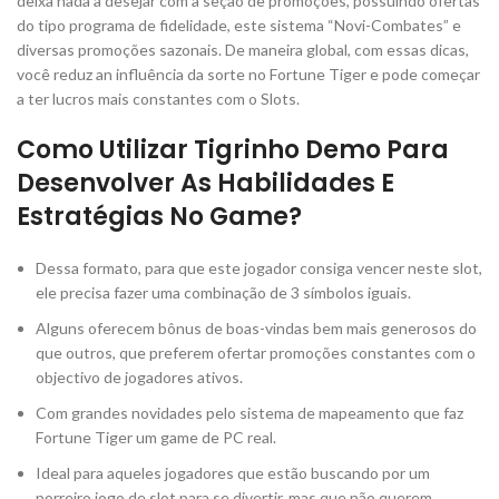
deixa nada a desejar com a seção de promoções, possuindo ofertas
do tipo programa de fidelidade, este sistema “Novi-Combates” e
diversas promoções sazonais. De maneira global, com essas dicas,
você reduz an influência da sorte no Fortune Tiger e pode começar
a ter lucros mais constantes com o Slots.
Como Utilizar Tigrinho Demo Para
Desenvolver As Habilidades E
Estratégias No Game?
Dessa formato, para que este jogador consiga vencer neste slot,
ele precisa fazer uma combinação de 3 símbolos iguais.
Alguns oferecem bônus de boas-vindas bem mais generosos do
que outros, que preferem ofertar promoções constantes com o
objectivo de jogadores ativos.
Com grandes novidades pelo sistema de mapeamento que faz
Fortune Tiger um game de PC real.
Ideal para aqueles jogadores que estão buscando por um
porreiro jogo de slot para se divertir, mas que não querem