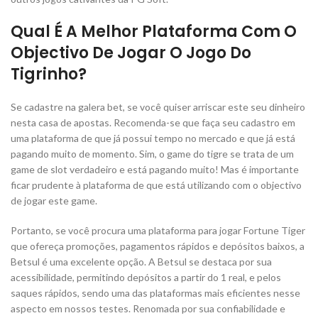
Qual É A Melhor Plataforma Com O
Objectivo De Jogar O Jogo Do
Tigrinho?
Se cadastre na galera bet, se você quiser arriscar este seu dinheiro
nesta casa de apostas. Recomenda-se que faça seu cadastro em
uma plataforma de que já possui tempo no mercado e que já está
pagando muito de momento. Sim, o game do tigre se trata de um
game de slot verdadeiro e está pagando muito! Mas é importante
ficar prudente à plataforma de que está utilizando com o objectivo
de jogar este game.
Portanto, se você procura uma plataforma para jogar Fortune Tiger
que ofereça promoções, pagamentos rápidos e depósitos baixos, a
Betsul é uma excelente opção. A Betsul se destaca por sua
acessibilidade, permitindo depósitos a partir do 1 real, e pelos
saques rápidos, sendo uma das plataformas mais eficientes nesse
aspecto em nossos testes. Renomada por sua confiabilidade e