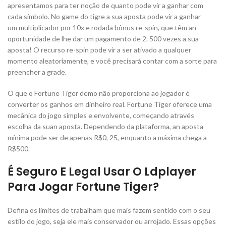
apresentamos para ter noção de quanto pode vir a ganhar com
cada símbolo. No game do tigre a sua aposta pode vir a ganhar
um multiplicador por 10x e rodada bônus re-spin, que têm an
oportunidade de lhe dar um pagamento de 2. 500 vezes a sua
aposta! O recurso re-spin pode vir a ser ativado a qualquer
momento aleatoriamente, e você precisará contar com a sorte para
preencher a grade.
O que o Fortune Tiger demo não proporciona ao jogador é
converter os ganhos em dinheiro real. Fortune Tiger oferece uma
mecânica do jogo simples e envolvente, começando através
escolha da suan aposta. Dependendo da plataforma, an aposta
mínima pode ser de apenas R$0, 25, enquanto a máxima chega a
R$500.
É Seguro E Legal Usar O Ldplayer
Para Jogar Fortune Tiger?
Defina os limites de trabalham que mais fazem sentido com o seu
estilo do jogo, seja ele mais conservador ou arrojado. Essas opções