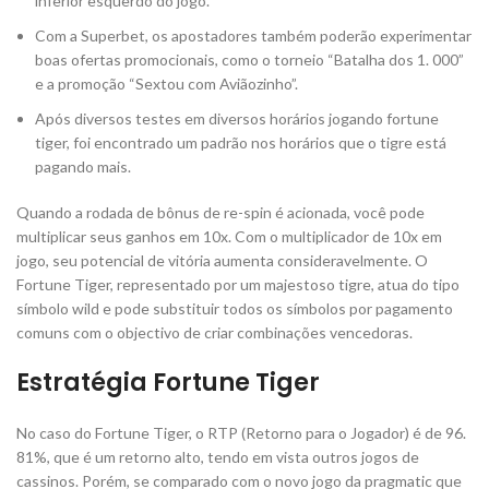
inferior esquerdo do jogo.
Com a Superbet, os apostadores também poderão experimentar
boas ofertas promocionais, como o torneio “Batalha dos 1. 000”
e a promoção “Sextou com Aviãozinho”.
Após diversos testes em diversos horários jogando fortune
tiger, foi encontrado um padrão nos horários que o tigre está
pagando mais.
Quando a rodada de bônus de re-spin é acionada, você pode
multiplicar seus ganhos em 10x. Com o multiplicador de 10x em
jogo, seu potencial de vitória aumenta consideravelmente. O
Fortune Tiger, representado por um majestoso tigre, atua do tipo
símbolo wild e pode substituir todos os símbolos por pagamento
comuns com o objectivo de criar combinações vencedoras.
Estratégia Fortune Tiger
No caso do Fortune Tiger, o RTP (Retorno para o Jogador) é de 96.
81%, que é um retorno alto, tendo em vista outros jogos de
cassinos. Porém, se comparado com o novo jogo da pragmatic que