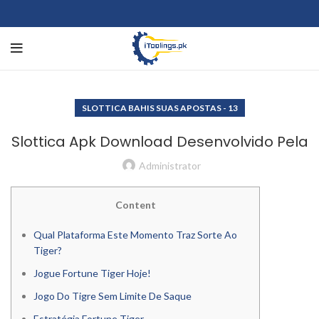
SLOTTICA BAHIS SUAS APOSTAS - 13
Slottica Apk Download Desenvolvido Pela
Administrator
Content
Qual Plataforma Este Momento Traz Sorte Ao
Tiger?
Jogue Fortune Tiger Hoje!
Jogo Do Tigre Sem Limite De Saque
Estratégia Fortune Tiger