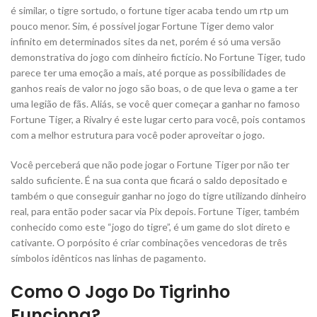
é similar, o tigre sortudo, o fortune tiger acaba tendo um rtp um
pouco menor. Sim, é possível jogar Fortune Tiger demo valor
infinito em determinados sites da net, porém é só uma versão
demonstrativa do jogo com dinheiro fictício. No Fortune Tiger, tudo
parece ter uma emoção a mais, até porque as possibilidades de
ganhos reais de valor no jogo são boas, o de que leva o game a ter
uma legião de fãs. Aliás, se você quer começar a ganhar no famoso
Fortune Tiger, a Rivalry é este lugar certo para você, pois contamos
com a melhor estrutura para você poder aproveitar o jogo.
Você perceberá que não pode jogar o Fortune Tiger por não ter
saldo suficiente. É na sua conta que ficará o saldo depositado e
também o que conseguir ganhar no jogo do tigre utilizando dinheiro
real, para então poder sacar via Pix depois. Fortune Tiger, também
conhecido como este “jogo do tigre”, é um game do slot direto e
cativante. O porpósito é criar combinações vencedoras de três
símbolos idênticos nas linhas de pagamento.
Como O Jogo Do Tigrinho
Funciona?