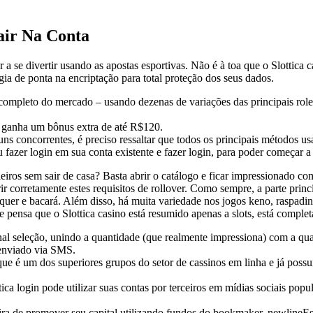
air Na Conta
a se divertir usando as apostas esportivas. Não é à toa que o Slottica 
gia de ponta na encriptação para total proteção dos seus dados.
 completo do mercado – usando dezenas de variações das principais rolet
a ganha um bônus extra de até R$120.
concorrentes, é preciso ressaltar que todos os principais métodos usad
 fazer login em sua conta existente e fazer login, para poder começar a 
eiros sem sair de casa? Basta abrir o catálogo e ficar impressionado co
ir corretamente estes requisitos de rollover. Como sempre, a parte prin
quer e bacará. Além disso, há muita variedade nos jogos keno, raspadinh
 pensa que o Slottica casino está resumido apenas a slots, está compl
l seleção, unindo a quantidade (que realmente impressiona) com a qua
o enviado via SMS.
e é um dos superiores grupos do setor de cassinos em linha e já possu
tica login pode utilizar suas contas por terceiros em mídias sociais po
de promover seu capital utilizando fundos do bookmaker. newlineEsse