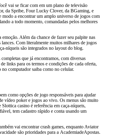
ocê vai se ficar com em um plano de televisão
or, da Spribe, Four Lucky Clover, da BGaming, e
de modo a encontrar um amplo universo de jogos com
s rolando a todo momento, comandadas pelos melhores
ta emoção. Além da chance de fazer seu palpite nas
s lances. Com literalmente muitos milhares de jogos
ça-níqueis são integrados no layout do blog.
s completas que já encontramos, com diversas
a de links para os termos e condições de cada oferta,
to no computador saiba como no celular.
 bem como opções de jogo responsáveis para ajudar
de vídeo poker e jogos ao vivo. Os menus são muito
 Slottica casino é referência em caça-níqueis,
onfiável, tem cadastro rápido e conta usando um
 também vai encontrar crash games, enquanto Aviator
ivacidade são prioridades para a AcademiadeApostas.