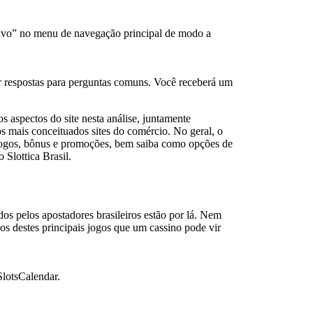
ativo” no menu de navegação principal de modo a
ar respostas para perguntas comuns. Você receberá um
s aspectos do site nesta análise, juntamente
os mais conceituados sites do comércio. No geral, o
e jogos, bônus e promoções, bem saiba como opções de
 Slottica Brasil.
os pelos apostadores brasileiros estão por lá. Nem
ilos destes principais jogos que um cassino pode vir
SlotsCalendar.