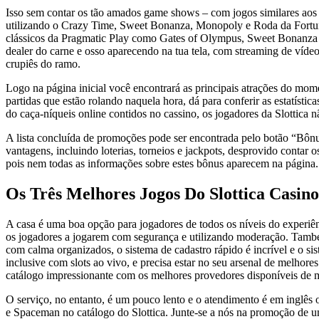
Isso sem contar os tão amados game shows – com jogos similares aos
utilizando o Crazy Time, Sweet Bonanza, Monopoly e Roda da Fortun
clássicos da Pragmatic Play como Gates of Olympus, Sweet Bonanza 
dealer do carne e osso aparecendo na tua tela, com streaming de víde
crupiês do ramo.
Logo na página inicial você encontrará as principais atrações do mom
partidas que estão rolando naquela hora, dá para conferir as estatístic
do caça-níqueis online contidos no cassino, os jogadores da Slottica 
A lista concluída de promoções pode ser encontrada pelo botão “Bôn
vantagens, incluindo loterias, torneios e jackpots, desprovido contar o
pois nem todas as informações sobre estes bônus aparecem na página. O
Os Três Melhores Jogos Do Slottica Casino
A casa é uma boa opção para jogadores de todos os níveis do experiê
os jogadores a jogarem com segurança e utilizando moderação. També
com calma organizados, o sistema de cadastro rápido é incrível e o sis
inclusive com slots ao vivo, e precisa estar no seu arsenal de melhore
catálogo impressionante com os melhores provedores disponíveis de
O serviço, no entanto, é um pouco lento e o atendimento é em inglês 
e Spaceman no catálogo do Slottica. Junte-se a nós na promoção de u