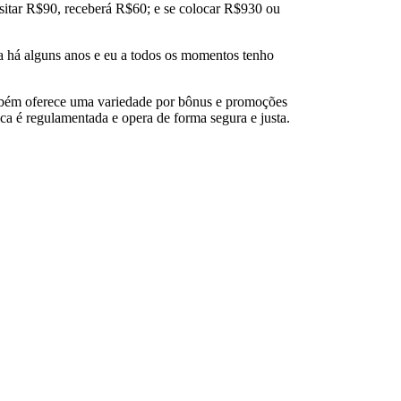
ositar R$90, receberá R$60; e se colocar R$930 ou
a há alguns anos e eu a todos os momentos tenho
ambém oferece uma variedade por bônus e promoções
ica é regulamentada e opera de forma segura e justa.