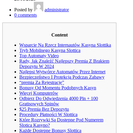
Posted by
administrator
0
comments
Content
Wsparcie Na Rzecz Internautów Kasyna Slottika
Tryb Mobilnego Kasyna Slottica
Top Automaty Video
Rady, Jak Znaleźć Najlepszy Premia Z Brakiem
Depozytu W 2024
Najlepsi Wytwórce Automatów Przez Internet
Bezpieczeństwo I Protekcja Podczas Zabawy
“premia Za Rejestrację”
Bonusy Od Momentu Podobnych Kasyn
Więcej Komputerów
Odbierz Do Odwiedzenia 4000 Pln + 100
Gratisowych Spinów
$25 Premia Bez Depozytu
Procedury Płatności W Slottica
Które Rozrywki Są Dostępne Pod Numerem
Slotica Kasyno?
Każde Dostępne Bonusy Slottica