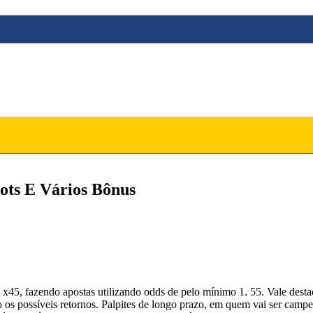
lots E Vários Bônus
 x45, fazendo apostas utilizando odds de pelo mínimo 1. 55. Vale desta
o os possíveis retornos. Palpites de longo prazo, em quem vai ser ca