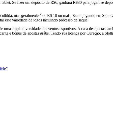
ou tablet. Se fizer um depósito de R$6, ganhará R$30 para jogar; se dep
olhida, mas geralmente é de R$ 10 ou mais. Estou jogando em Slottic
tar este variedade de jogos incluindo processo de saque.
o de uma ampla diversidade de eventos esportivos. A casa de apostas t
carga e bônus de apostas grátis. Tendo sua licença por Curaçao, a Slott
fele”