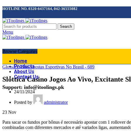
HOTLINE NO. 0320-6437164, 042-36555082
Search
Menu
Browse Categories
Home
Products
Glossário Das Apostas Esportivas No Brasil - 689
About Us
Contact Us
Slottica Casino Jogos Ao Vivo, Excitante S
Support: info@itoolings.pk
24/11/2024
Posted by
administrator
23
Nov
Para sacar os fundos por bônus é necessário apostar com 1 rollover de
combinadas com diferentes mercados e até variados ligas, aumentand