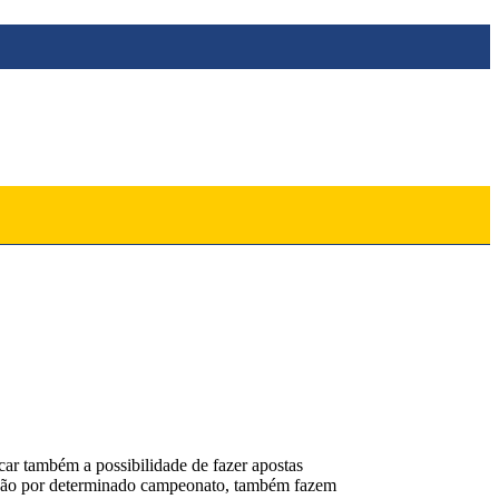
car também a possibilidade de fazer apostas
mpeão por determinado campeonato, também fazem