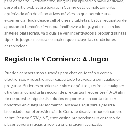
para depósito. Actualmente, ningún una aplicación móvil dedicada,
pero el sitio web sobre Savaspin Casino está completamente
optimizado afin de dispositivos móviles, lo que permite una
experiencia fluida desde cell phones y tabletas. Estos requisitos de
apostando también sirven pra familiarizar a los jugadores con los
angeles plataforma, ya o qual se ven incentivados a probar distintas
tipos de juegos mientras cumplen que incluye las condiciones
establecidas.
Regístrate Y Comienza A Jugar
Puedes contactarnos a través para chat en festón o correo
electrónico, y nuestro ajuar capacitado te ayudará con cualquier
pregunta. Si tienes problemas sobre depósitos, retiros o cualquier
otro tema, consulta la sección de preguntas frecuentes (FAQ) afin
de respuestas rápidas. No dudes en ponerte en contacto con
nosotros en cualquier momento; estamos aquí para ayudarte.
Licenciado por el presidencia de Curazao disadvantage el número
sobre licencia 5536/JAZ, este casino proporciona un entorno de
placer seguro gracias a new su encriptación avanzada.