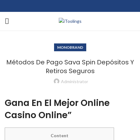
MONOBRAND
Métodos De Pago Sava Spin Depósitos Y
Retiros Seguros
Administrator
Gana En El Mejor Online
Casino Online”
Content