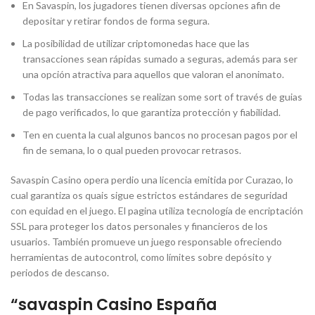
En Savaspin, los jugadores tienen diversas opciones afin de
depositar y retirar fondos de forma segura.
La posibilidad de utilizar criptomonedas hace que las
transacciones sean rápidas sumado a seguras, además para ser
una opción atractiva para aquellos que valoran el anonimato.
Todas las transacciones se realizan some sort of través de guias
de pago verificados, lo que garantiza protección y fiabilidad.
Ten en cuenta la cual algunos bancos no procesan pagos por el
fin de semana, lo o qual pueden provocar retrasos.
Savaspin Casino opera perdio una licencia emitida por Curazao, lo
cual garantiza os quais sigue estrictos estándares de seguridad
con equidad en el juego. El pagina utiliza tecnología de encriptación
SSL para proteger los datos personales y financieros de los
usuarios. También promueve un juego responsable ofreciendo
herramientas de autocontrol, como límites sobre depósito y
periodos de descanso.
“savaspin Casino España