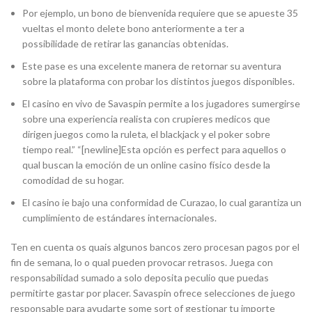
Por ejemplo, un bono de bienvenida requiere que se apueste 35
vueltas el monto delete bono anteriormente a ter a
possibilidade de retirar las ganancias obtenidas.
Este pase es una excelente manera de retornar su aventura
sobre la plataforma con probar los distintos juegos disponibles.
El casino en vivo de Savaspin permite a los jugadores sumergirse
sobre una experiencia realista con crupieres medicos que
dirigen juegos como la ruleta, el blackjack y el poker sobre
tiempo real.” “[newline]Esta opción es perfect para aquellos o
qual buscan la emoción de un online casino físico desde la
comodidad de su hogar.
El casino ie bajo una conformidad de Curazao, lo cual garantiza un
cumplimiento de estándares internacionales.
Ten en cuenta os quais algunos bancos zero procesan pagos por el
fin de semana, lo o qual pueden provocar retrasos. Juega con
responsabilidad sumado a solo deposita peculio que puedas
permitirte gastar por placer. Savaspin ofrece selecciones de juego
responsable para ayudarte some sort of gestionar tu importe