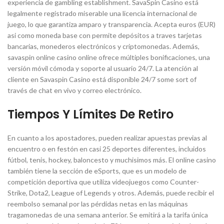
experiencia de gambling establishment. SavaSpin Casino está
legalmente registrado miserable una licencia internacional de
juego, lo que garantiza amparo y transparencia. Acepta euros (EUR)
asi como moneda base con permite depósitos a traves tarjetas
bancarias, monederos electrónicos y criptomonedas. Además,
savaspin online casino online ofrece múltiples bonificaciones, una
versión móvil cómoda y soporte al usuario 24/7. La atención al
cliente en Savaspin Casino está disponible 24/7 some sort of
través de chat en vivo y correo electrónico.
Tiempos Y Límites De Retiro
En cuanto a los apostadores, pueden realizar apuestas previas al
encuentro o en festón en casi 25 deportes diferentes, incluidos
fútbol, ​​tenis, hockey, baloncesto y muchisimos más. El online casino
también tiene la sección de eSports, que es un modelo de
competición deportiva que utiliza videojuegos como Counter-
Strike, Dota2, League of Legends y otros. Además, puede recibir el
reembolso semanal por las pérdidas netas en las máquinas
tragamonedas de una semana anterior. Se emitirá a la tarifa única