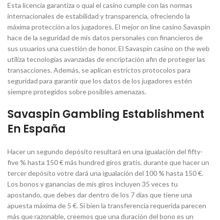
Esta licencia garantiza o qual el casino cumple con las normas
internacionales de estabilidad y transparencia, ofreciendo la
máxima protección a los jugadores. El mejor on line casino Savaspin
hace de la seguridad de mis datos personales con financieros de
sus usuarios una cuestión de honor. El Savaspin casino on the web
utiliza tecnologías avanzadas de encriptación afin de proteger las
transacciones. Además, se aplican estrictos protocolos para
seguridad para garantir que los datos de los jugadores estén
siempre protegidos sobre posibles amenazas.
Savaspin Gambling Establishment
En España
Hacer un segundo depósito resultará en una igualación del fifty-
five % hasta 150 € más hundred giros gratis, durante que hacer un
tercer depósito votre dará una igualación del 100 % hasta 150 €.
Los bonos y ganancias de mis giros incluyen 35 veces tu
apostando, que debes dar dentro de los 7 días que tiene una
apuesta máxima de 5 €. Si bien la transferencia requerida parecen
más que razonable, creemos que una duración del bono es un