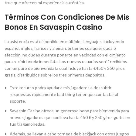
true que ofrecen mi experiencia auténtica.
Términos Con Condiciones De Mis
Bonos En Savaspin Casino
La asistencia está disponible en múltiples lenguajes, incluyendo
español, inglés, francés y alemán. Si tienes cualquier duda o
afección, no dudes durante ponerte en vecindad con el cimiento
para recibir brinda inmediata. Los nuevos usuarios son” “recibidos
con un puro de bienvenida la cual incluye hasta €450 y 250 giros
gratis, distribuidos sobre los tres primeros depósitos.
Este recurso podra ayudar a mis jugadores a descubrir
respuestas rápidamente bad thing tener que contactar al
soporte.
Savaspin Casino ofrece un generoso bono para bienvenida para
nuevos jugadores que conlleva hasta 450 € y 250 giros gratis en
tus tragamonedas.
Además, se llevan a cabo torneos de blackjack con otros juegos