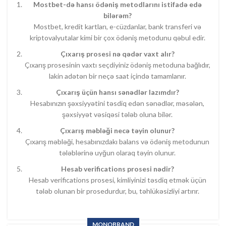
Mostbet-də hansı ödəniş metodlarını istifadə edə
bilərəm?
Mostbet, kredit kartları, e-cüzdanlar, bank transferi və
kriptovalyutalar kimi bir çox ödəniş metodunu qəbul edir.
Çıxarış prosesi nə qədər vaxt alır?
Çıxarış prosesinin vaxtı seçdiyiniz ödəniş metoduna bağlıdır,
lakin adətən bir neçə saat içində tamamlanır.
Çıxarış üçün hansı sənədlər lazımdır?
Hesabınızın şəxsiyyətini təsdiq edən sənədlər, məsələn,
şəxsiyyət vəsiqəsi tələb oluna bilər.
Çıxarış məbləği necə təyin olunur?
Çıxarış məbləği, hesabınızdakı balans və ödəniş metodunun
tələblərinə uyğun olaraq təyin olunur.
Hesab verifications prosesi nədir?
Hesab verifications prosesi, kimliyinizi təsdiq etmək üçün
tələb olunan bir prosedurdur, bu, təhlükəsizliyi artırır.
MONOBRAND