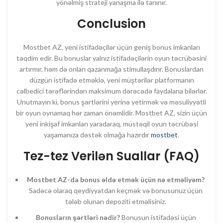
yönəlmiş strateji yanaşma ilə tanınır.
Conclusion
Mostbet AZ, yeni istifadəçilər üçün geniş bonus imkanları
təqdim edir. Bu bonuslar yalnız istifadəçilərin oyun təcrübəsini
artırmır, həm də onları qazanmağa stimullaşdırır. Bonuslardan
düzgün istifadə etməklə, yeni müştərilər platformanın
cəlbedici tərəflərindən maksimum dərəcədə faydalana bilərlər.
Unutmayın ki, bonus şərtlərini yerinə yetirmək və məsuliyyətli
bir oyun oynamaq hər zaman önəmlidir. Mostbet AZ, sizin üçün
yeni inkişaf imkanları yaradaraq, müstəqil oyun təcrübəsi
yaşamanıza dəstək olmağa hazırdır
mostbet
.
Tez-tez Verilən Suallar (FAQ)
Mostbet AZ-da bonus əldə etmək üçün nə etməliyəm?
Sadəcə olaraq qeydiyyatdan keçmək və bonusunuz üçün
tələb olunan depoziti etməlisiniz.
Bonusların şərtləri nədir?
Bonusun istifadəsi üçün