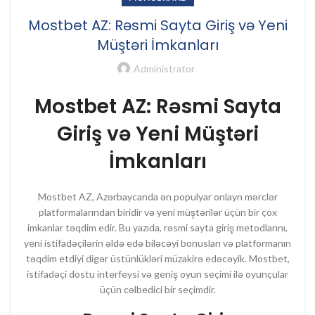
Mostbet AZ: Rəsmi Sayta Giriş və Yeni
Müştəri İmkanları
Administrator
Mostbet AZ: Rəsmi Sayta
Giriş və Yeni Müştəri
İmkanları
Mostbet AZ, Azərbaycanda ən populyar onlayn mərclər
platformalarından biridir və yeni müştərilər üçün bir çox
imkanlar təqdim edir. Bu yazıda, rəsmi sayta giriş metodlarını,
yeni istifadəçilərin əldə edə biləcəyi bonusları və platformanın
təqdim etdiyi digər üstünlükləri müzakirə edəcəyik. Mostbet,
istifadəçi dostu interfeysi və geniş oyun seçimi ilə oyunçular
üçün cəlbedici bir seçimdir.