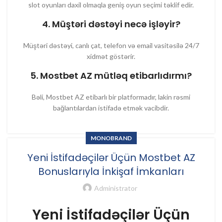
slot oyunları daxil olmaqla geniş oyun seçimi təklif edir.
4. Müştəri dəstəyi necə işləyir?
Müştəri dəstəyi, canlı çat, telefon və email vasitəsilə 24/7
xidmət göstərir.
5. Mostbet AZ mütləq etibarlıdırmı?
Bəli, Mostbet AZ etibarlı bir platformadır, lakin rəsmi
bağlantılardan istifadə etmək vacibdir.
MONOBRAND
Yeni İstifadəçilər Üçün Mostbet AZ
Bonuslarıyla İnkişaf İmkanları
Administrator
Yeni İstifadəçilər Üçün