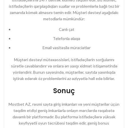
istifadəçilərin qarşılaşdıqları suallar və problemlərlə bağlı tez bir
zamanda kömək almasını təmin edir. Müştəri dəstəyi aşağıdakı
metodlarla mümkündür:
Canlı çat
Telefonla əlaqə
Email vasitəsilə müraciətlər
Müştəri dəstəyi mütəxəssisləri, istifadəçilərin sorğularını
sürətlə cavablandırır və onlara ən yaxşı xidmət istiqamətində
yönləndirir. Bunun sayəsində, müştərilər, saytda yaxınlıqda
iştirak edərək öz problemlərini az əziyyətlə həll edə bilirlər.
Sonuç
Mostbet AZ, rəsmi sayta giriş imkanları və yeni müştərilər üçün
təqdim etdiyi geniş imkanlarla onlayn mərclərdə rəqabətə
davamlı bir platformadır. Bu platforma istifadəçilərə yüksək
keyfiyyətli oyun təcrübəsi təqdim edir, geniş bonus