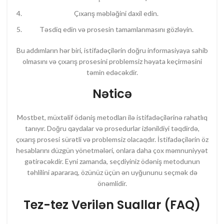
Çıxarış məbləğini daxil edin.
Təsdiq edin və prosesin tamamlanmasını gözləyin.
Bu addımların hər biri, istifadəçilərin doğru informasiyaya sahib
olmasını və çıxarış prosesini problemsiz həyata keçirməsini
təmin edəcəkdir.
Nəticə
Mostbet, müxtəlif ödəniş metodları ilə istifadəçilərinə rahatlıq
tanıyır. Doğru qaydalar və prosedurlar izlənildiyi təqdirdə,
çıxarış prosesi sürətli və problemsiz olacaqdır. İstifadəçilərin öz
hesablarını düzgün yönetmələri, onlara daha çox məmnuniyyət
gətirəcəkdir. Eyni zamanda, seçdiyiniz ödəniş metodunun
təhlilini apararaq, özünüz üçün ən uyğununu seçmək də
önəmlidir.
Tez-tez Verilən Suallar (FAQ)