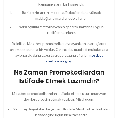
kampaniyaların bir hissəsidir.
Bahislərin artırılması:
İstifadəçilər daha yüksək
məbləğlərlə mərclər edə bilərlər.
Yerli oyunlar:
Azərbaycanın spesifik bazarına uyğun
təkliflər hazırlanır.
Beləliklə, Mostbet promokodları, oynayanların avantajlarını
artırmaq üçün əla bir yoldur. Oyunçular, müxtəlif mükafatlarla
əylənərək, daha yaxşı təcrübə qazana bilərlər
mostbet
azerbaycan giriş
.
Nə Zaman Promokodlardan
İstifadə Etmək Lazımdır?
Mostbet promokodlarından istifadə etmək üçün müəyyən
dövrlərdə seçim etmək vacibdir. Misal üçün:
Yeni qeydiyyatdan keçənlər:
İlk dəfə Mostbet-ə daxil olan
istifadəçilər üçün ideal zamandır.