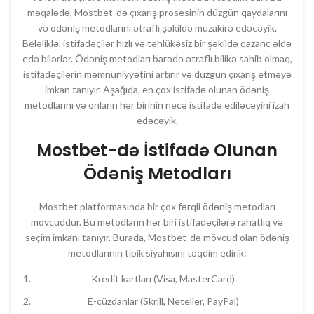
məqalədə, Mostbet-də çıxarış prosesinin düzgün qaydalarını
və ödəniş metodlarını ətraflı şəkildə müzakirə edəcəyik.
Beləliklə, istifadəçilər hızlı və təhlükəsiz bir şəkildə qazanc əldə
edə bilərlər. Ödəniş metodları barədə ətraflı bilikə sahib olmaq,
istifadəçilərin məmnuniyyətini artırır və düzgün çıxarış etməyə
imkan tanıyır. Aşağıda, en çox istifadə olunan ödəniş
metodlarını və onların hər birinin necə istifadə ediləcəyini izah
edəcəyik.
Mostbet-də İstifadə Olunan
Ödəniş Metodları
Mostbet platformasında bir çox fərqli ödəniş metodları
mövcuddur. Bu metodların hər biri istifadəçilərə rahatlıq və
seçim imkanı tanıyır. Burada, Mostbet-də mövcud olan ödəniş
metodlarının tipik siyahısını təqdim edirik:
Kredit kartları (Visa, MasterCard)
E-cüzdanlar (Skrill, Neteller, PayPal)