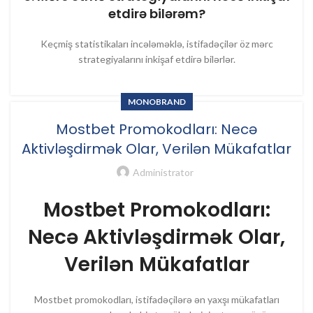
etdirə bilərəm?
Keçmiş statistikaları incələməklə, istifadəçilər öz mərc
strategiyalarını inkişaf etdirə bilərlər.
MONOBRAND
Mostbet Promokodları: Necə
Aktivləşdirmək Olar, Verilən Mükafatlar
Administrator
Mostbet Promokodları:
Necə Aktivləşdirmək Olar,
Verilən Mükafatlar
Mostbet promokodları, istifadəçilərə ən yaxşı mükafatları