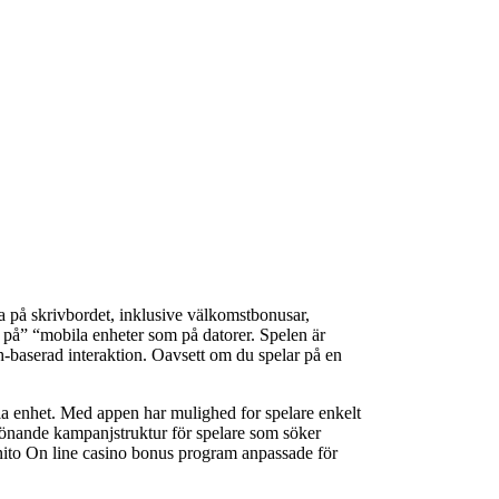
ga på skrivbordet, inklusive välkomstbonusar,
 på” “mobila enheter som på datorer. Spelen är
h-baserad interaktion. Oavsett om du spelar på en
la enhet. Med appen har mulighed for spelare enkelt
belönande kampanjstruktur för spelare som söker
ito On line casino bonus program anpassade för