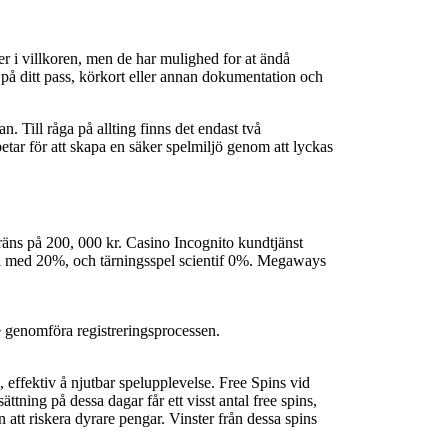
er i villkoren, men de har mulighed for at ändå
å ditt pass, körkort eller annan dokumentation och
. Till råga på allting finns det endast två
tar för att skapa en säker spelmiljö genom att lyckas
räns på 200, 000 kr. Casino Incognito kundtjänst
pel med 20%, och tärningsspel scientif 0%. Megaways
re genomföra registreringsprocessen.
, effektiv å njutbar spelupplevelse. Free Spins vid
tning på dessa dagar får ett visst antal free spins,
 att riskera dyrare pengar. Vinster från dessa spins