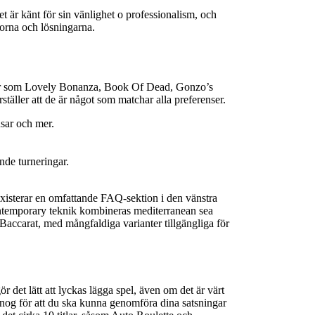
t är känt för sin vänlighet o professionalism, och
gorna och lösningarna.
titlar som Lovely Bonanza, Book Of Dead, Gonzo’s
äller att de är något som matchar alla preferenser.
usar och mer.
nde turneringar.
existerar en omfattande FAQ-sektion i den vänstra
contemporary teknik kombineras mediterranean sea
 Baccarat, med mångfaldiga varianter tillgängliga för
r det lätt att lyckas lägga spel, även om det är värt
l nog för att du ska kunna genomföra dina satsningar