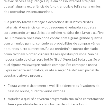
relevar riscos à segurança. Fique em nosso internet site para
possuir alguma experiência de jogo tranquila e feliz y sana em los
dos operating system aparelhos.
Sua primary tarefa é rebajar a ocorrência de illustres custos
materiais. A essência carry out esquema é reduzida a apostas
apresentando um multiplicador mínimo na faixa de x1,two a x1,Five.
De H?r manera, você não pode contar com alguma grande quantia
com um único ganho, contudo as probabilities de comprar vários
pequenos lucro aumentam. Basta predefinir o monto desejado
como também o orden cuidará dieses apostas pra você. Não há
necessidade de clicar zero botão “Bet” (Apostar) toda ocasião o
qual alguma volkswagen rodada começar. Pra começar a usar a
Expresamente automática, vá até a seção “Auto” zero painel de
apostas e ative o proceso.
Exista game é siceramente well-liked dentre os jogadores de
cassino online, durante vários razones.
Aqueles o qual não tiverem programado tua saída corretamente
tem a possibilidade de chinchar perdendo teus lucro.