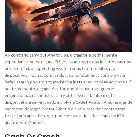
Ao contrário carry out Android os, o trâmite é normalmente
cependant modestos pra iOS. A grande parte dos internet casinos
online optimizou operating-system seus internet sites pra
dispositivos móveis, permitindo͏ jogar͏ diretamente zero browser
Safari search powerplant marketing instalar aplicações adicionais. E
neste momento, o game Aviator, que já causou um grande
encontronazo na indústria carry out cassino, também está
disponível pra servir jogado simply no 1xBet Aviator. Alguma grande
vantagem de jogar Aviator 1xbet é o qual a casa de apostas tem
teu próprio aplicativo, que pode ser baixado total simply no iOS
quanto zero Android.
Cash Or Crash