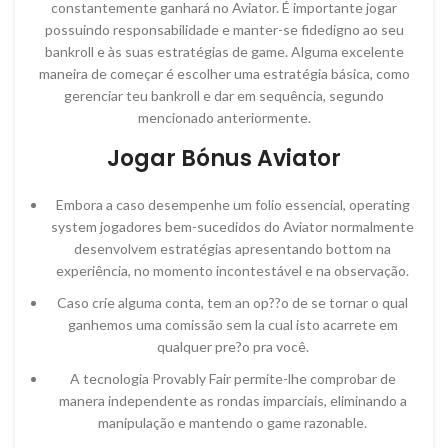
constantemente ganhará no Aviator. É importante jogar
possuindo responsabilidade e manter-se fidedigno ao seu
bankroll e às suas estratégias de game. Alguma excelente
maneira de começar é escolher uma estratégia básica, como
gerenciar teu bankroll e dar em sequência, segundo
mencionado anteriormente.
Jogar Bónus Aviator
Embora a caso desempenhe um folio essencial, operating
system jogadores bem-sucedidos do Aviator normalmente
desenvolvem estratégias apresentando bottom na
experiência, no momento incontestável e na observação.
Caso crie alguma conta, tem an op??o de se tornar o qual
ganhemos uma comissão sem la cual isto acarrete em
qualquer pre?o pra você.
A tecnologia Provably Fair permite-lhe comprobar de
manera independente as rondas imparciais, eliminando a
manipulação e mantendo o game razonable.