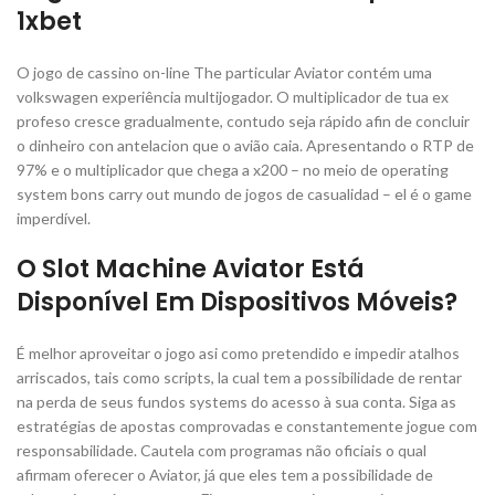
1xbet
O jogo de cassino on-line The particular Aviator contém uma
volkswagen experiência multijogador. O multiplicador de tua ex
profeso cresce gradualmente, contudo seja rápido afin de concluir
o dinheiro con antelacion que o avião caia. Apresentando o RTP de
97% e o multiplicador que chega a x200 – no meio de operating
system bons carry out mundo de jogos de casualidad – el é o game
imperdível.
O Slot Machine Aviator Está
Disponível Em Dispositivos Móveis?
É melhor aproveitar o jogo asi como pretendido e impedir atalhos
arriscados, tais como scripts, la cual tem a possibilidade de rentar
na perda de seus fundos systems do acesso à sua conta. Siga as
estratégias de apostas comprovadas e constantemente jogue com
responsabilidade. Cautela com programas não oficiais o qual
afirmam oferecer o Aviator, já que eles tem a possibilidade de