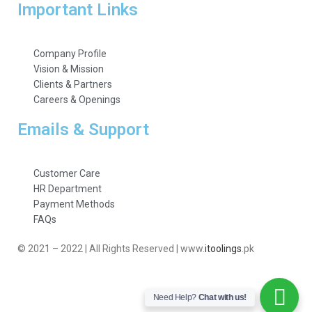
Important Links
Company Profile
Vision & Mission
Clients & Partners
Careers & Openings
Emails & Support
Customer Care
HR Department
Payment Methods
FAQs
© 2021 – 2022 | All Rights Reserved | www.
itoolings
.pk
Need Help?
Chat with us!