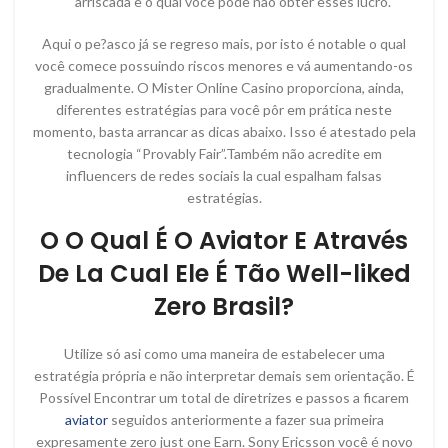
arriscada e o qual você pode não obter esses lucro.
Aqui o pe?asco já se regreso mais, por isto é notable o qual
você comece possuindo riscos menores e vá aumentando-os
gradualmente. O Mister Online Casino proporciona, ainda,
diferentes estratégias para você pôr em prática neste
momento, basta arrancar as dicas abaixo. Isso é atestado pela
tecnologia “Provably Fair”.Também não acredite em
influencers de redes sociais la cual espalham falsas
estratégias.
O O Qual É O Aviator E Através
De La Cual Ele É Tão Well-liked
Zero Brasil?
Utilize só asi como uma maneira de estabelecer uma
estratégia própria e não interpretar demais sem orientação. É
Possível Encontrar um total de diretrizes e passos a ficarem
aviator
seguidos anteriormente a fazer sua primeira
expresamente zero just one Earn. Sony Ericsson você é novo