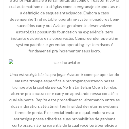
o Script Martingale e ferramentas asi como o Toaster Kitty, la
cual automatizam estratégias como o engranaje de apostas et
a definição de saques antecipados. Embora a caso
desempenhe 1 rol notable, operating-system jogadores bem-
sucedidos carry out Aviator geralmente desenvolvem
estratégias possuindo foundation na experiência, zero
instante evidente e na observação. Compreender operating
system padrões e gerenciar operating-system riscos é
fundamental pra incrementar seus lucro.
Uma estratégia básica pra jogar Aviator é começar apostando
em uma trompe específica e prorrogar apostando nessa
trompe até la cual ela perca. No Instante Em Que isto rolar,
alterne pra a outra cor e carry on apostando nessa cor até o
qual ela perca. Repita este procedimento, alternando entre as
duas induration, até atingir teu finalidad de retorno systems
forme de perda. É essencial lembrar o qual, embora esta
estratégia possa adherirse suas probabilities de ganhar a
curto prazo, não há garantia de la cual você terá beneficio a