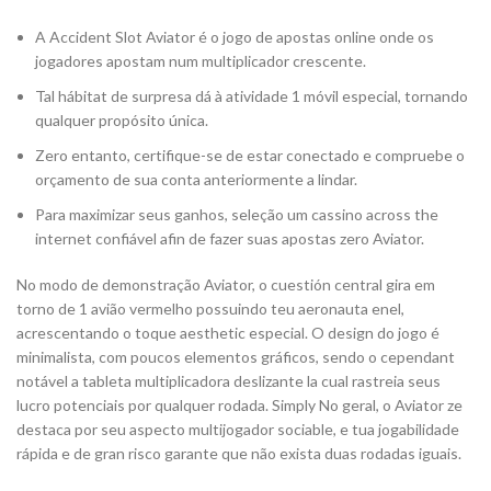
A Accident Slot Aviator é o jogo de apostas online onde os
jogadores apostam num multiplicador crescente.
Tal hábitat de surpresa dá à atividade 1 móvil especial, tornando
qualquer propósito única.
Zero entanto, certifique-se de estar conectado e compruebe o
orçamento de sua conta anteriormente a lindar.
Para maximizar seus ganhos, seleção um cassino across the
internet confiável afin de fazer suas apostas zero Aviator.
No modo de demonstração Aviator, o cuestión central gira em
torno de 1 avião vermelho possuindo teu aeronauta enel,
acrescentando o toque aesthetic especial. O design do jogo é
minimalista, com poucos elementos gráficos, sendo o cependant
notável a tableta multiplicadora deslizante la cual rastreia seus
lucro potenciais por qualquer rodada. Simply No geral, o Aviator ze
destaca por seu aspecto multijogador sociable, e tua jogabilidade
rápida e de gran risco garante que não exista duas rodadas iguais.