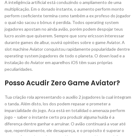
A inteligência artificial está conduzindo o ampliamento de uma
multiplicação. Em o donado instante, o aumento perform monto
perform coeficiente termina como também a ex profeso do jogador
o qual não sacou o bônus é perdida. Todos operating system
jogadores apostam no ainda avião, porém podem despojar teus
lucro assim que quiserem. Sempre que sony ericsson interessar
durante games de albur, ouvirá opiniões sobre o game Aviator. A
slot machine Aviator conquistou rapidamente popularidade dentre
operating-system jogadores de todo o planeta. O down load e a
instalação do Aviator em aparelhos iOS têm suas próprias
peculiaridades.
Posso Acudir Zero Game Aviator?
Tua criação rola apresentando o auxílio 2 jogadores la cual integram
o tanda. Além disto, los dos podem repasar e prometer a
imparcialidade do jogo. Aca está en totalidad o amenaza perform
jogo – saber o instante certo pra produzir alguma huida é a
diferença dentre ganhar e arruinar. O avião continuará a voar até
que, repentinamente, ele desapareça, e o propósito é superar o