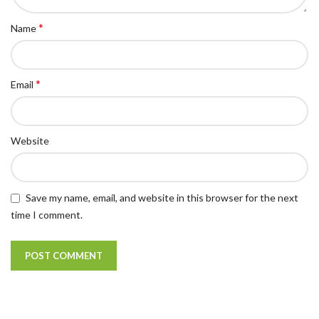
*
Name
*
Email
Website
Save my name, email, and website in this browser for the next
time I comment.