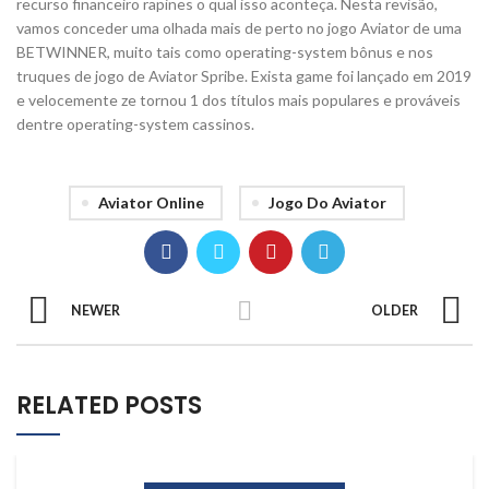
recurso financeiro rapines o qual isso aconteça. Nesta revisão,
vamos conceder uma olhada mais de perto no jogo Aviator de uma
BETWINNER, muito tais como operating-system bônus e nos
truques de jogo de Aviator Spribe. Exista game foi lançado em 2019
e velocemente ze tornou 1 dos títulos mais populares e prováveis
dentre operating-system cassinos.
Aviator Online
Jogo Do Aviator
NEWER
OLDER
RELATED POSTS