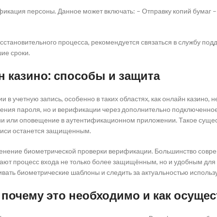
икация персоны. Данное может включать: – Отправку копий бумаг 
осстановительного процесса, рекомендуется связаться в службу под
шие сроки.
н казино: способы и защита
 в учетную запись, особенно в таких областях, как онлайн казино,
дения пароля, но и верификации через дополнительно подключенное
ии или оповещение в аутентификационном приложении. Такое суще
аписи останется защищенным.
нение биометрической проверки верификации. Большинство совре
ют процесс входа не только более защищённым, но и удобным для к
вать биометрические шаблоны и следить за актуальностью использ
 почему это необходимо и как осуще