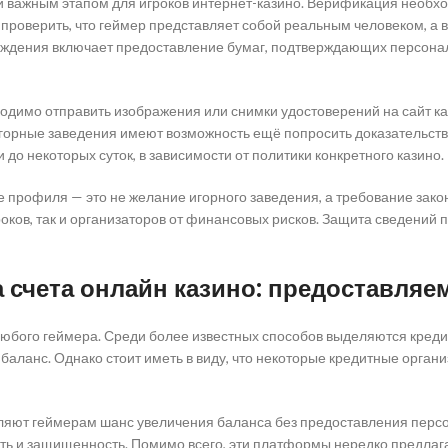
важным этапом для игроков интернет-казино. Верификация необхо
у проверить, что геймер представляет собой реальным человеком,
ждения включает предоставление бумаг, подтверждающих персональ
димо отправить изображения или снимки удостоверений на сайт каз
игорные заведения имеют возможность ещё попросить доказательство
до некоторых суток, в зависимости от политики конкретного казино.
 профиля — это не желание игорного заведения, а требование закон
роков, так и организаторов от финансовых рисков. Защита сведений 
а счета онлайн казино: предоставля
юбого геймера. Среди более известных способов выделяются кредит
баланс. Однако стоит иметь в виду, что некоторые кредитные органи
тавляют геймерам шанс увеличения баланса без предоставления перс
сть и защищенность. Помимо всего, эти платформы нередко предла