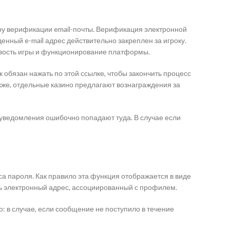
ру верификации email-почты. Верификация электронной
енный e-mail адрес действительно закреплен за игроку.
ивость игры и функционирование платформы.
обязан нажать по этой ссылке, чтобы закончить процесс
акже, отдельные казино предлагают вознаграждения за
уведомления ошибочно попадают туда. В случае если
са пароля. Как правило эта функция отображается в виде
ать электронный адрес, ассоциированный с профилем.
 в случае, если сообщение не поступило в течение