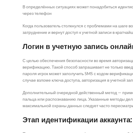
В определённых ситуациях может понадобиться идентиф
через телефон
Когда пользователь столкнулся с проблемами на шаге в
затруднение и вернут доступ к учетной записи в кратчай
Логин в учетную запись онлай
С целью обеспечения безопасности во время авторизации
верификацию. Такой способ запрашивает не только вве
пароля игрок может заполучить SMS с кодом верификац
случае взломе ключа доступа, авторизация в учетной з
Дополнительный очередной действенный метод — приме
пальца или распознаванию лица. Указанные методы дела
максимальной охраны данных следует часто пересматри
Этап идентификации аккаунта: