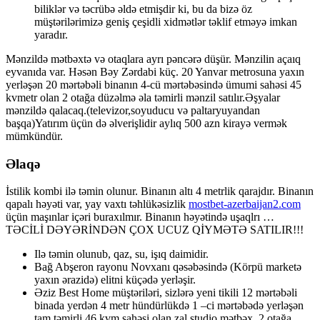
biliklər və təcrübə əldə etmişdir ki, bu da bizə öz
müştərilərimizə geniş çeşidli xidmətlər təklif etməyə imkan
yaradır.
Mənzildə mətbəxtə və otaqlara ayrı pəncərə düşür. Mənzilin açaıq
eyvanıda var. Həsən Bəy Zərdabi küç. 20 Yanvar metrosuna yaxın
yerləşən 20 mərtəbəli binanın 4-cü mərtəbəsində ümumi sahəsi 45
kvmetr olan 2 otağa düzəlmə əla təmirli mənzil satılır.Əşyalar
mənzildə qalacaq.(televizor,soyuducu və paltaryuyandan
başqa)Yatırım üçün də əlverişlidir aylıq 500 azn kirayə vermək
mümkündür.
Əlaqə
İstilik kombi ilə təmin olunur. Binanın altı 4 metrlik qarajdır. Binanın
qapalı həyəti var, yay vaxtı təhlükəsizlik
mostbet-azerbaijan2.com
üçün maşınlar içəri buraxılmır. Binanın həyətində uşaqlrı …
TƏCİLİ DƏYƏRİNDƏN ÇOX UCUZ QİYMƏTƏ SATILIR!!!
Ilə təmin olunub, qaz, su, işıq daimidir.
Bağ Abşeron rayonu Novxanı qəsəbəsində (Körpü marketə
yaxın ərazidə) elitni küçədə yerləşir.
Əziz Best Home müştəriləri, sizlərə yeni tikili 12 mərtəbəli
binada yerdən 4 metr hündürlükdə 1 –ci mərtəbədə yerləşən
tam təmirli 46 kvm sahəsi olan zal studio mətbəx, 2 otağa