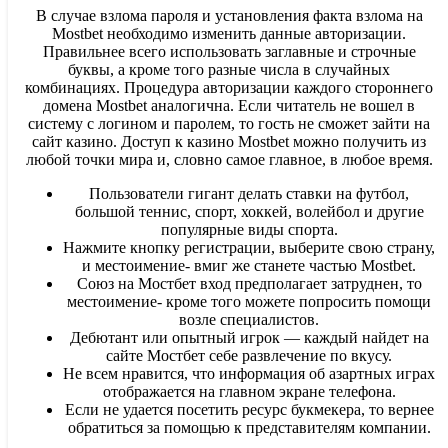
В случае взлома пароля и установления факта взлома на
Mostbet необходимо изменить данные авторизации.
Правильнее всего использовать заглавные и строчные
буквы, а кроме того разные числа в случайных
комбинациях. Процедура авторизации каждого стороннего
домена Mostbet аналогична. Если читатель не вошел в
систему с логином и паролем, то гость не сможет зайти на
сайт казино. Доступ к казино Mostbet можно получить из
любой точки мира и, словно самое главное, в любое время.
Пользователи гигант делать ставки на футбол,
большой теннис, спорт, хоккей, волейбол и другие
популярные виды спорта.
Нажмите кнопку регистрации, выберите свою страну,
и местоимение- вмиг же станете частью Mostbet.
Союз на Мостбет вход предполагает затруднен, то
местоимение- кроме того можете попросить помощи
возле специалистов.
Дебютант или опытный игрок — каждый найдет на
сайте Мостбет себе развлечение по вкусу.
Не всем нравится, что информация об азартных играх
отображается на главном экране телефона.
Если не удается посетить ресурс букмекера, то вернее
обратиться за помощью к представителям компании.