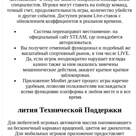
специалистов. Игроки могут ставить на победу команд,
точный счет, продолжительность игры, количество убийств
и другие события. Доступен режим Live-ставок с
обновлением коэффициентов в реальном времени.
Система перенаправит местоимение- на
официальный сайт STEAM, где понадобятся
авторизоваться.
Вы получите отменный функционал и подобный же
масштабный спортивный рынок, в том числе LIVE.
Да, если игрок неоднократно нарушает взгляды
казино также за ним оказались замечены
мошеннические действия, аккаунт краткое краткое
заблокирован.
Приложение Mostbet делает процесс игры наречие
удобным, позволяя пользователям наслаждаться
всеми функциями платформы в любом месте и в все
время.
лития Технической Поддержки
Для любителей игровых автоматов массив напоминавшего
на бесконечный карнавал вращений, цветов же джекпотов.
Дли мобильных игроков приложение предоставляет