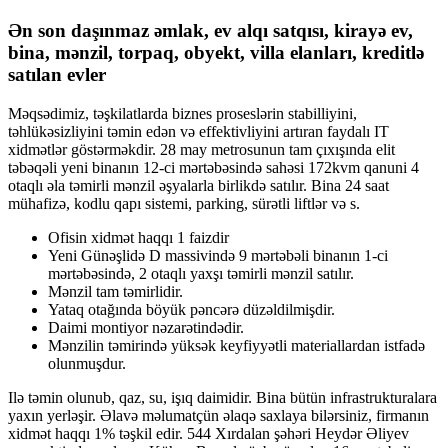
Ən son daşınmaz əmlak, ev alqı satqısı, kirayə ev,
bina, mənzil, torpaq, obyekt, villa elanları, kreditlə
satılan evler
Məqsədimiz, təşkilatlarda biznes proseslərin stabilliyini,
təhlükəsizliyini təmin edən və effektivliyini artıran faydalı IT
xidmətlər göstərməkdir. 28 may metrosunun tam çıxışında elit
təbəqəli yeni binanın 12-ci mərtəbəsində sahəsi 172kvm qanuni 4
otaqlı əla təmirli mənzil əşyalarla birlikdə satılır. Bina 24 saat
mühafizə, kodlu qapı sistemi, parking, sürətli liftlər və s.
Ofisin xidmət haqqı 1 faizdir
Yeni Günəşlidə D massivində 9 mərtəbəli binanın 1-ci
mərtəbəsində, 2 otaqlı yaxşı təmirli mənzil satılır.
Mənzil tam təmirlidir.
Yataq otağında böyük pəncərə düzəldilmişdir.
Daimi montiyor nəzarətindədir.
Mənzilin təmirində yüksək keyfiyyətli materiallardan istfadə
olunmuşdur.
Ilə təmin olunub, qaz, su, işıq daimidir. Bina bütün infrastrukturalara
yaxın yerləşir. Əlavə məlumatçün əlaqə saxlaya bilərsiniz, firmanın
xidmət haqqı 1% təşkil edir. 544 Xırdalan şəhəri Heydər Əliyev