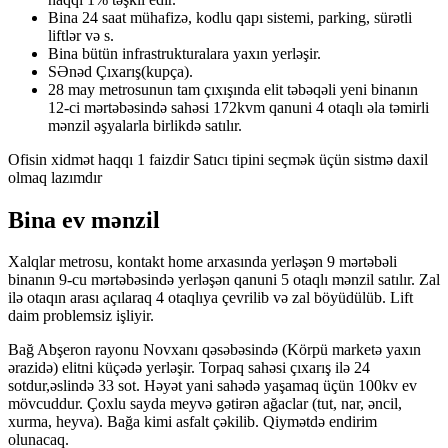
Bina 24 saat mühafizə, kodlu qapı sistemi, parking, sürətli
liftlər və s.
Bina bütün infrastrukturalara yaxın yerləşir.
SƏnəd Çıxarış(kupça).
28 may metrosunun tam çıxışında elit təbəqəli yeni binanın
12-ci mərtəbəsində sahəsi 172kvm qanuni 4 otaqlı əla təmirli
mənzil əşyalarla birlikdə satılır.
Ofisin xidmət haqqı 1 faizdir Satıcı tipini seçmək üçün sistmə daxil
olmaq lazımdır
Bina ev mənzil
Xalqlar metrosu, kontakt home arxasında yerləşən 9 mərtəbəli
binanın 9-cu mərtəbəsində yerləşən qanuni 5 otaqlı mənzil satılır. Zal
ilə otaqın arası açılaraq 4 otaqlıya çevrilib və zal böyüdülüb. Lift
daim problemsiz işliyir.
Bağ Abşeron rayonu Novxanı qəsəbəsində (Körpü marketə yaxın
ərazidə) elitni küçədə yerləşir. Torpaq sahəsi çıxarış ilə 24
sotdur,əslində 33 sot. Həyət yani sahədə yaşamaq üçün 100kv ev
mövcuddur. Çoxlu sayda meyvə gətirən ağaclar (tut, nar, əncil,
xurma, heyva). Bağa kimi asfalt çəkilib. Qiymətdə endirim
olunacaq.