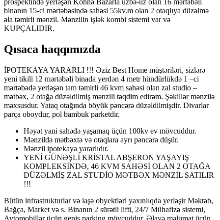
prospektində yerləşən Köhnə Bazarla üzbə-üz olan 16 mərtəbəli
binanın 15-ci mərtəbəsində sahəsi 55kv.m olan 2 otaqlıya düzəlmə
əla təmirli mənzil. Mənzilin işlək kombi sistemi var və
KUPÇALIDIR.
Qısaca haqqımızda
İPOTEKAYA YARARLI !!! Əziz Best Home müştəriləri, sizlərə
yeni tikili 12 mərtəbəli binada yerdən 4 metr hündürlükdə 1 –ci
mərtəbədə yerləşən tam təmirli 46 kvm sahəsi olan zal studio –
mətbəx, 2 otağa düzəldilmiş mənzili təqdim edirəm. Şəkillər mənzilə
məxsusdur. Yataq otağında böyük pəncərə düzəldilmişdir. Divarlar
parça oboydur, pol bambuk parketdir.
Həyət yani sahədə yaşamaq üçün 100kv ev mövcuddur.
Mənzildə mətbəxtə və otaqlara ayrı pəncərə düşür.
Mənzil ipotekaya yararlıdır.
YENİ GÜNƏŞLİ KRİSTAL ABŞERON YAŞAYIŞ
KOMPLEKSİNDƏ, 46 KVM SAHƏSİ OLAN 2 OTAĞA
DÜZƏLMİŞ ZAL STUDİO MƏTBƏX MƏNZİL SATILIR
!!!
Bütün infrastrukturlar və iaşə obyektləri yaxınlıqda yerləşir Məktəb,
Bağça, Market və s. Binanın 2 sürətli lifti, 24/7 Mühafizə sistemi,
Avtomobillər üçün geniş parking mövcuddur. Əlavə məlumat üçün