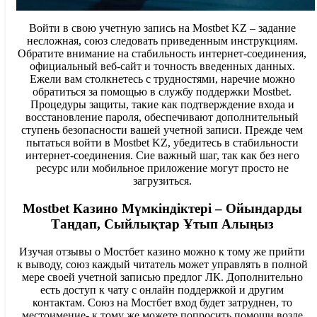
Войти в свою учетную запись на Mostbet KZ – задание
несложная, союз следовать приведенным инструкциям.
Обратите внимание на стабильность интернет-соединения,
официальный веб-сайт и точность введенных данных.
Ежели вам столкнетесь с трудностями, наречие можно
обратиться за помощью в службу поддержки Mostbet.
Процедуры защиты, такие как подтверждение входа и
восстановление пароля, обеспечивают дополнительный
ступень безопасности вашей учетной записи. Прежде чем
пытаться войти в Mostbet KZ, убедитесь в стабильности
интернет-соединения. Сие важный шаг, так как без него
ресурс или мобильное приложение могут просто не
загрузиться.
Mostbet Казино Мүмкіндіктері – Ойындарды
Таңдап, Сыйлықтар Ұтып Алыңыз
Изучая отзывы о Мостбет казино можно к тому же прийти
к выводу, союз каждый читатель может управлять в полной
мере своей учетной записью предлог ЛК. Дополнительно
есть доступ к чату с онлайн поддержкой и другим
контактам. Союз на Мостбет вход будет затруднен, то
местоимение- к тому же можете попросить помощи возле