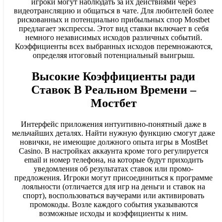
игроки могут наблюдать за их действиями через
видеотрансляцию и общаться в чате. Для любителей более
рискованных и потенциально прибыльных спор Mostbet
предлагает экспрессы. Этот вид ставки включает в себя
немного независимых исходов различных событий.
Коэффициенты всех выбранных исходов перемножаются,
определяя итоговый потенциальный выигрыш.
Высокие Коэффициенты ради
Ставок В Реальном Времени –
Мостбет
Интерфейс приложения интуитивно-понятный даже в
мельчайших деталях. Найти нужную функцию смогут даже
новички, не имеющие должного опыта игры в MostBet
Casino. В настройках аккаунта кроме того регулируется
email и номер телефона, на которые будут приходить
уведомления об результатах ставок или промо-
предложения. Игроки могут присоединиться к программе
лояльности (отличается для игр на деньги и ставок на
спорт), воспользоваться ваучерами или активировать
промокоды. Возле каждого события указываются
возможные исходы и коэффициенты к ним.