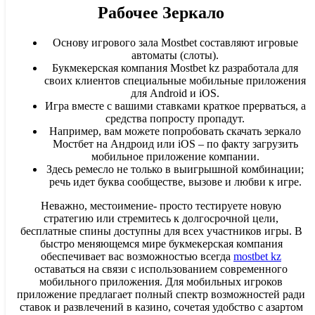
Рабочее Зеркало
Основу игрового зала Mostbet составляют игровые
автоматы (слоты).
Букмекерская компания Mostbet kz разработала для
своих клиентов специальные мобильные приложения
для Android и iOS.
Игра вместе с вашими ставками краткое прерваться, а
средства попросту пропадут.
Например, вам можете попробовать скачать зеркало
Мостбет на Андроид или iOS – по факту загрузить
мобильное приложение компании.
Здесь ремесло не только в выигрышной комбинации;
речь идет буква сообществе, вызове и любви к игре.
Неважно, местоимение- просто тестируете новую
стратегию или стремитесь к долгосрочной цели,
бесплатные спины доступны для всех участников игры. В
быстро меняющемся мире букмекерская компания
обеспечивает вас возможностью всегда
mostbet kz
оставаться на связи с использованием современного
мобильного приложения. Для мобильных игроков
приложение предлагает полный спектр возможностей ради
ставок и развлечений в казино, сочетая удобство с азартом