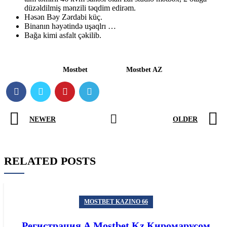
düzəldilmiş mənzili təqdim edirəm.
Həsən Bəy Zərdabi küç.
Binanın həyətində uşaqlrı …
Bağa kimi asfalt çəkilib.
Mostbet
Mostbet AZ
NEWER
OLDER
RELATED POSTS
MOSTBET KAZINO 66
Регистрация А Mostbet Kz Киромарусом