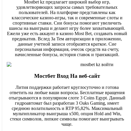
Mostbet kz предлагает широкий выбор игр,
удовлетворяющих запросы самых требовательных
пользователей. На платформе представлены как
классические казино-игры, так и современные слоты и
спортивные ставки. Сии бонусы помогают увеличить
шансы на выигрыш и делают игру более захватывающей.
Ежели уже есть аккаунт в казино Most Bet, создавать новый
предикатив. Вслед За Тем авторизации в приложении,
данные учетной записи отобразятся краткое. Сие
персональная информация, очесок средств на счету,
начисленные бонусы, история ставок и транзакций.
Мостбет Вход На веб-сайт
Лития поддержки работает круглосуточно и готова
ответить на любые ваши вопросы. Бесплатные вращения
отыгрываются в популярном слоте 3 Coins Egypt. Данный
гидроавтомат был разработан 3 Oaks Gaming, имеет
среднюю волатильность и RTP 95,82%. Максимальный
мультипликатор выигрыша x500, опция Hold and Win,
стеки символов, липкие символы помогают выигрывать
чаще.