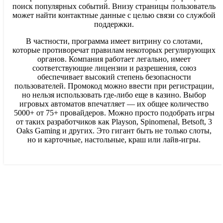
поиск популярных событий. Внизу страницы пользователь
может найти контактные данные с целью связи со службой
поддержки.
В частности, программа имеет витрину со слотами,
которые противоречат правилам некоторых регулирующих
органов. Компания работает легально, имеет
соответствующие лицензии и разрешения, союз
обеспечивает высокий степень безопасности
пользователей. Промокод можно ввести при регистрации,
но нельзя использовать где-либо еще в казино. Выбор
игровых автоматов впечатляет — их общее количество
5000+ от 75+ провайдеров. Можно просто подобрать игры
от таких разработчиков как Playson, Spinomenal, Betsoft, 3
Oaks Gaming и других. Это гигант быть не только слоты,
но и карточные, настольные, краш или лайв-игры.