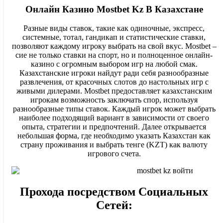
Онлайн Казино Mostbet Kz В Казахстане
Разные виды ставок, такие как одиночные, экспресс,
системные, тотал, гандикап и статистические ставки,
позволяют каждому игроку выбрать на свой вкус. Mostbet –
сие не только ставки на спорт, но и полноценное онлайн-
казино с огромным выбором игр на любой смак.
Казахстанские игроки найдут ради себя разнообразные
развлечения, от красочных слотов до настольных игр с
живыми дилерами. Mostbet предоставляет казахстанским
игрокам возможность заключать спор, используя
разнообразные типы ставок. Каждый игрок может выбрать
наиболее подходящий вариант в зависимости от своего
опыта, стратегии и предпочтений. Далее открывается
небольшая форма, где необходимо указать Казахстан как
страну проживания и выбрать тенге (KZT) как валюту
игрового счета.
Прохода посредством Социальных
Сетей: