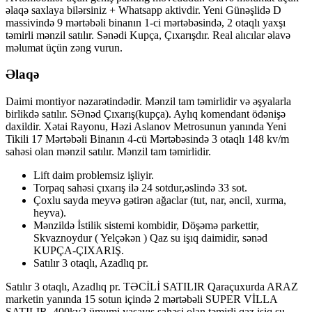
əlaqə saxlaya bilərsiniz + Whatsapp aktivdir. Yeni Günəşlidə D
massivində 9 mərtəbəli binanın 1-ci mərtəbəsində, 2 otaqlı yaxşı
təmirli mənzil satılır. Sənədi Kupça, Çıxarışdır. Real alıcılar əlavə
məlumat üçün zəng vurun.
Əlaqə
Daimi montiyor nəzarətindədir. Mənzil tam təmirlidir və əşyalarla
birlikdə satılır. SƏnəd Çıxarış(kupça). Aylıq komendant ödənişə
daxildir. Xətai Rayonu, Həzi Aslanov Metrosunun yanında Yeni
Tikili 17 Mərtəbəli Binanın 4-cü Mərtəbəsində 3 otaqlı 148 kv/m
sahəsi olan mənzil satılır. Mənzil tam təmirlidir.
Lift daim problemsiz işliyir.
Torpaq sahəsi çıxarış ilə 24 sotdur,əslində 33 sot.
Çoxlu sayda meyvə gətirən ağaclar (tut, nar, əncil, xurma,
heyva).
Mənzildə İstilik sistemi kombidir, Döşəmə parkettir,
Skvaznoydur ( Yelçəkən ) Qaz su işıq daimidir, sənəd
KUPÇA-ÇIXARIŞ.
Satılır 3 otaqlı, Azadlıq pr.
Satılır 3 otaqlı, Azadlıq pr. TƏCİLİ SATILIR Qaraçuxurda ARAZ
marketin yanında 15 sotun içində 2 mərtəbəli SUPER VİLLA
SATILIR..400kv2 ümumi yaşayış sahəsi olan təmirli qaz isiq su