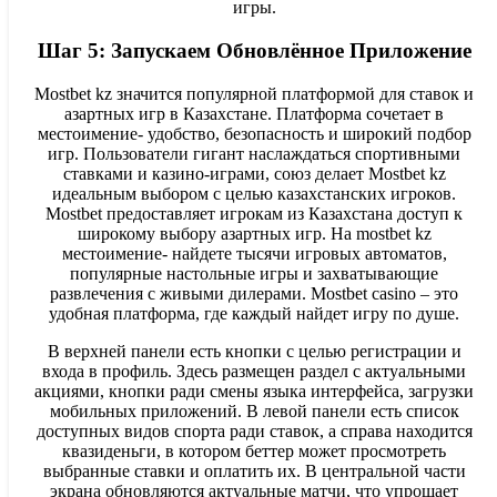
игры.
Шаг 5: Запускаем Обновлённое Приложение
Mostbet kz значится популярной платформой для ставок и
азартных игр в Казахстане. Платформа сочетает в
местоимение- удобство, безопасность и широкий подбор
игр. Пользователи гигант наслаждаться спортивными
ставками и казино-играми, союз делает Mostbet kz
идеальным выбором с целью казахстанских игроков.
Mostbet предоставляет игрокам из Казахстана доступ к
широкому выбору азартных игр. На mostbet kz
местоимение- найдете тысячи игровых автоматов,
популярные настольные игры и захватывающие
развлечения с живыми дилерами. Mostbet casino – это
удобная платформа, где каждый найдет игру по душе.
В верхней панели есть кнопки с целью регистрации и
входа в профиль. Здесь размещен раздел с актуальными
акциями, кнопки ради смены языка интерфейса, загрузки
мобильных приложений. В левой панели есть список
доступных видов спорта ради ставок, а справа находится
квазиденьги, в котором беттер может просмотреть
выбранные ставки и оплатить их. В центральной части
экрана обновляются актуальные матчи, что упрощает