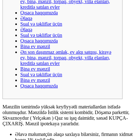
ev, bina, mənzil, torpaq, obyekt, villa elanları,
kreditlə satılan evler
Qısaca haqqımızda
Əlaqə
Sual və təkliflər üçün
Əlaqə
Sual və təkliflər üçün
Qısaca haqqımızda
Bina ev mənzil
Ən son daşınmaz əmlak, ev alqı satqısı, kirayə
ev, bina, mənzil, torpaq, obyekt, villa elanları,
kreditlə satılan evler
Bina ev mənzil
Sual və təkliflər üçün
Bina ev mənzil
Qısaca haqqımızda
Mənzilin təmirində yüksək keyfiyyətli materiallardan istfadə
olunmuşdur. Mənzildə İstilik sistemi kombidir, Döşəmə parkettir,
Skvaznoydur ( Yelçəkən ) Qaz su işıq daimidir, sənəd KUPÇA-
ÇIXARIŞ. Mənzil ipotekaya yararlıdır.
Əlavə məlumatçün əlaqə saxlaya bilərsiniz, firmanın xidmət
haqqı 1% təşkil edir.