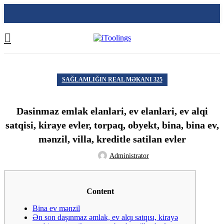
SAĞLAMLIĞIN REAL MƏKANI 325
Dasinmaz emlak elanlari, ev elanlari, ev alqi
satqisi, kiraye evler, torpaq, obyekt, bina, bina ev,
mənzil, villa, kreditle satilan evler
Administrator
Content
Bina ev mənzil
Ən son daşınmaz əmlak, ev alqı satqısı, kirayə