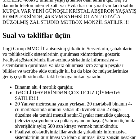
daimidir telefon internet xətti var Evdə hər cür şərait var təcili satılır
KUPÇA VAR YENİ GÜNƏŞLİ KRİSTAL ABŞERON YAŞAYIŞ
KOMPLEKSİNDƏ, 46 KVM SAHƏSİ OLAN 2 OTAĞA
DÜZƏLMİŞ ZAL STUDİO MƏTBƏX MƏNZİL SATILIR !!!
Sual və təkliflər üçün
Logi Group MMC İT autsorsinq şirkətidir. Serverlərin, şəbəkələrin
və təhlükəsizlik sistemlərinin qurulması xidmətlərini göstərir.
Fəaliyət göstərdiyimiz illər ərzində şirkətimiz informasiya –
sistemlərinin qurulması və idarə olunması üzrə zəngin peşəkar
biliklər və təcrübə əldə etmişdir ki, bu da bizə öz müştərilərimizə
geniş çeşidli xidmətlər təklif etməyə imkan yaradır.
Binanın altı 4 metrlik qarajdır.
TƏCİLİ DƏYƏRİNDƏN ÇOX UCUZ QİYMƏTƏ
SATILIR!!!
20 Yanvar metrosuna yaxın yerləşən 20 mərtəbəli binanın 4-
cü mərtəbəsində ümumi sahəsi 45 kvmetr olan 2 otağa
düzəlmə əla təmirli mənzil satılır.Əşyalar mənzildə qalacaq.
(televizor,soyuducu və paltaryuyandan başqa)Yatırım üçün də
əlverişlidir aylıq 500 azn kirayə vermək mümkündür.
Fəaliyət göstərdiyimiz illər ərzində şirkətimiz informasiya
sistemlərinin qurulması və idarə olunması üzrə zəngin peşəkar