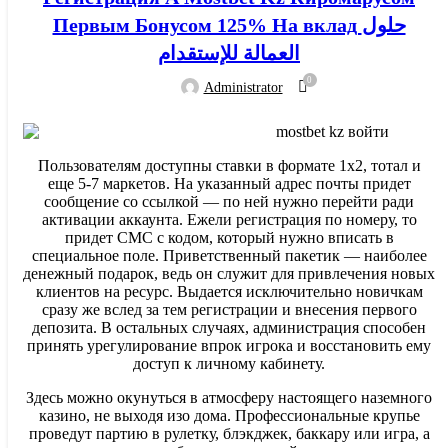
Первым Бонусом 125% На вклад حلول
العمالة للإستقدام
0
Administrator
Пользователям доступны ставки в формате 1х2, тотал и
еще 5-7 маркетов. На указанный адрес почты придет
сообщение со ссылкой — по ней нужно перейти ради
активации аккаунта. Ежели регистрация по номеру, то
придет СМС с кодом, который нужно вписать в
специальное поле. Приветственный пакетик — наиболее
денежный подарок, ведь он служит для привлечения новых
клиентов на ресурс. Выдается исключительно новичкам
сразу же вслед за тем регистрации и внесения первого
депозита. В остальных случаях, администрация способен
принять урегулирование впрок игрока и восстановить ему
доступ к личному кабинету.
Здесь можно окунуться в атмосферу настоящего наземного
казино, не выходя изо дома. Профессиональные крупье
проведут партию в рулетку, блэкджек, баккару или игра, а