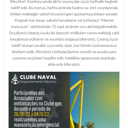
Mostbet Azərbaycanda aktiv oyunçular üçün həftəlik keşbek
təklif edir. Bu bonus, həftə ərzində kazino və slot oyunlarında
itirilən məbləğin vahid hissəsini geri qaytarmaq imkanı yaradır.
Keşbek hər bazar sabahi hesablanır və istifadəçi “Mənim
statusum” səhifəsində 72 saat ərzində onu aktivləşdirməlidir.
Seçdiyiniz ödəniş üsulu ilə depozit etdikdən sonra məbləğ cəld
hesabınıza yüklənir və oyunlara başlaya bilərsiniz. Çıxarış üçün
təklif olunan üsullar uçurumlu olub, hər birinin özünəməxsus
limitləri mülk. Mostbet istifadəçilərinə sürətli və asudə para
çıxarma seçimləri təqdim edir, beləliklə qazancınızı asanlıqla
əldə edə bilərsiniz.