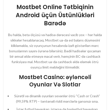
Mostbet Online Tətbiqinin
Android üçün Üstünlükləri
Barədə
Bu halda, beta ölçüsü və hadisə dərəcəsi vacib yox – hər halda
sikkələr hesablanacaq. Mostbet ua-da əsl balans düyməsini
klikləməklə, siz oyunçunun hesabında izafi göstərilən mərc
bonuslarının sayını öyrənə bilərsiniz. Bədii hadisələr qocaman
bir əmsal əldə etməyə macal verir, həmçinin BC-də cashback
funksiyası mal. Mostbet ua-da cashback əldə eləmək ötrü
oyunçu limit məbləğini itirməlidir.
Mostbet Casino: əyləncəli
Oyunlar Və Slotlar
Sürətli və dinamik oyunları sevənlər ötrü “Cash or Crash”
(99,59% RTP) – təntənəli riskli mərclərlə şansınızı sına.
İstər futbol həvəskarı, istərsə də basketbol həvəskarı