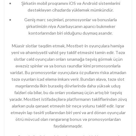
Şirkətin mobil proqramını iOS və Android sistemlərini
dəstəkləyən cihazlarda yükləmək mümkündür.
Geniş mərc seçimləri, promosyonlar və bonuslarla
şirkətimizin niyə Azərbaycanın aparıcı bukmeker
kontorlarından biri olduğunu duymaq asandır.
Müasir slotlar təqdim etmək, Mostbet-in oyunçulara həmişə
yeni və əhəmiyyətli vahid şey təklif etməsini təmin edir. Təzə
slotlar cəld oyunçuları onları sınamağa təşviq görmək üçün
əvəzsiz spinlər və ya bonus raundlar kimi promosyonlarla
varidat. Bu promosyonlar oyunçulara öz pullarını riskə atmadan
təzə oyunları icad eləmə imkanı verir. Bundan əlavə, təzə slot
maşınlarında ilkin buraxılış dövrlərində daha yüksək uduş
faizləri ola bilər, bu da onları yoxlamaq üçün artıq bir təşviq
yaradır. Mostbet istifadəçilərə platformanın təkliflərindən zövq
alarkən pula qənaət etməyin bir neçə yolunu təklif edir. Iqrar
etməyin lap təsirli yollarından biri yeni və ard dönən oyunçular
ötrü mövcud olan rəngarəng bonus və promosyonlardan
faydalanmaqdır.