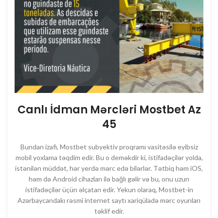
Canlı İdman Mərcləri Mostbet Az
45
Bundan izafi, Mostbet subyektiv proqramı vasitəsilə eyibsiz
mobil yoxlama təqdim edir. Bu o deməkdir ki, istifadəçilər yolda,
istənilən müddət, hər yerdə mərc edə bilərlər. Tətbiq həm iOS,
həm də Android cihazları ilə bağlı gəlir və bu, onu uzun
istifadəçilər üçün əlçatan edir. Yekun olaraq, Mostbet-in
Azərbaycandakı rəsmi internet saytı xariqüladə mərc oyunları
təklif edir.