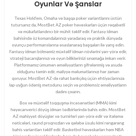
Oyunlar Və Şanslar
Texas Hold’em, Omaha və başqa poker variantlarını üstün
tutursanız da, MostBet AZ poker həvəskarları üçün rəqabətli
və mükafatlandırıcı bir mühit təklif edir. Fantasy idman
bahisində öz komandalarınızı yaradaraq və praktik dünyada
oyunçu performanslarına əsaslanaraq başqaları ilə yarış edin.
Fantasy idman bölməmiz müxtəlif idman növlərini yan-yörə edir,
strateji bacarıqlarınızı və oyun biliklərinizi sınamağa imkan verir.
Platformamız ümumən əməliyyatların şifrələnmiş və asudə
olduğunu təmin edir, maliyyə məlumatlarınızı hər zaman
qoruyur. MostBet AZ-də rahat bankçılıq üçün ehtiyaclarınıza
lap uyğun ödəniş metodunu seçin və problemsiz əməliyyatların
dadını çıxarın.
Box və müxtəlif toqquşma incəsənətləri (MMA) kimi
həyəcanverici döyüş idman tədbirlərində bahis edin. MostBet
AZ mahiyyət döyüşlər və turnirləri yan-yörə edir və itələmə
nəticələri, raund proqnozları və qələbə üsulu kimi rəngarəng
bahis variantları təklif edir. Basketbol həvəskarları həm NBA