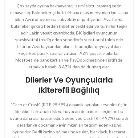
Çox sayda oyuna baxmayaraq, lazımi slotu tapmaq çətin
olmayacaq. Bukmeker şirkəti birbaşa əsas menyudan işə salına
bilən Aviator oyununa subyektiv diqqət yetirir. Aviator-da
bukmeker şirkəti hərdən fribetlər təklif edir və turnirlər təşkil
edir. Lakin vəsait çıxarıldıqda, BK işçiləri oyunçunun
şəxsiyyətini təsdiq edən sənədlərin surətlərini tələb edə
bilərlər. Azərbaycandan olan istifadəçilər qeydiyyatdan
keçərkən para kisəsi valyutasını AZN göstərə bilərlər.
Mostbet-də bank kartları və PayDo xidmətindən istifadə
etməklə hesabı 3 AZN-dən doldurmaq olar.
Dilerlər Və Oyunçularla
Ikitərəfli Bağlılıq
“Cash or Crash” (RTP 99.59%) dinamik oyunları sevənlər üçün
idealdır. Təntənəli risk və həyəcan dolu mərc seçimləri bu
oyunu daha əlamətdar edir. Speed vəd Cash (RTP 97%) sürətli
qərarlar və qocaman xeyir imkanları təqdim edən kazino
oyunudur. Bədii kazino bölməsində rulet, blackjack, baccarat