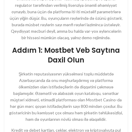
regulator tərəfindən verilmiş lisenziya önəmli əhəmiyyət
oynayıb, buna üçün də platforma iti-iti müxtəlif parametrlərə
üçün yiğin düşür. Bu, oyunçuların rəylərində də özünü göstərir,
burada müsbət rəylərin sayı mənfi rəyləri laziminca üstələyir.
Qeydiyyat məcburi deyil, amma bu halda var-yox əyləncələrin
bir hissəsi mümkün olacaq, yalnız demo rejimində.
Addım 1: Mostbet Veb Saytına
Daxil Olun
Şirkətin reputasiyasının yüksəlməsi toplu müddətdə
Azərbaycanda da onu məşhurlaşdırmış və platforma
ölkəmizdən olan istifadəçilərin də diqqətini çəkməyə
başlamışdır. Əzəmətli və alabəzək oyun kataloqu, sənətkar
müştəri xidməti, etimadli platforması olan Mostbet Casino-da
hər gün mərc qoyan istifadəçilərin sayı 800 mindən çoxdur. Bu
göstəricinin bu kəmiyyət çox olması həm şirkətin təhlükəsizliyi,
həm də oyunlarının növlü olması ilə əlaqəlidir.
Kredit və debet kartları, çeklər, elektron və kriptovalyuta pul