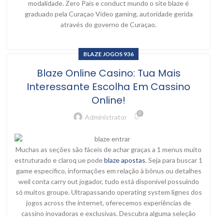
modalidade. Zero País e conduct mundo o site blaze é
graduado pela Curaçao Video gaming, autoridade gerida
através do governo de Curaçao.
BLAZE JOGOS 936
Blaze Online Casino: Tua Mais
Interessante Escolha Em Cassino
Online!
0
Administrator
Muchas as seções são fáceis de achar graças a 1 menus muito
estruturado e claroq ue pode
blaze apostas
. Seja para buscar 1
game específico, informações em relação à bônus ou detalhes
weil conta carry out jogador, tudo está disponível possuindo
só muitos groupe. Ultrapassando operating system lignes dos
jogos across the internet, oferecemos experiências de
cassino inovadoras e exclusivas. Descubra alguma seleção