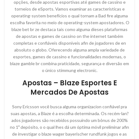
opções, desde apostas esportivas até games de cassino e
torneios de eSports. Vamos examinar as características e
operating-system benefícios o qual tornam a Bad fire alguma
escolha favorita no meio de operating-system apostadores. O
blaze bet br ze destaca tais como alguma dieses plataformas
de apostas e games de cassino on the internet também
completas e confiáveis disponíveis afin de jogadores de en
absoluto o globo. Oferecendo alguma ampla variedade de
esportes, games de cassino e funcionalidades modernas, o
blaze gamble br combina praticidade, segurança e diversão em
o único stimmung electronic.
Apostas – Blaze Esportes E
Mercados De Apostas
Sony Ericsson você busca alguma organizacion confiável pra
suas apostas, a Blaze é a escolha determinada. Os recém-lan?
ados jogadores são recebidos possuindo um bônus de 200%
no 1º depósito, o o qual lhes dá um óptima móvil preliminar afin
de investigar o blaze wager bayerischer rundfunk jogos e as