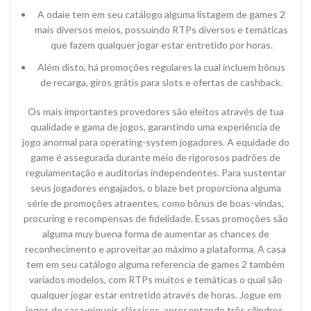
A odaie tem em seu catálogo alguma listagem de games 2
mais diversos meios, possuindo RTPs diversos e temáticas
que fazem qualquer jogar estar entretido por horas.
Além disto, há promoções regulares la cual incluem bônus
de recarga, giros grátis para slots e ofertas de cashback.
Os mais importantes provedores são eleitos através de tua
qualidade e gama de jogos, garantindo uma experiência de
jogo anormal para operating-system jogadores. A equidade do
game é assegurada durante meio de rigorosos padrões de
regulamentação e auditorias independentes. Para sustentar
seus jogadores engajados, o blaze bet​ proporciona alguma
série de promoções atraentes, como bônus de boas-vindas,
procuring e recompensas de fidelidade. Essas promoções são
alguma muy buena forma de aumentar as chances de
reconhecimento e aproveitar ao máximo a plataforma. A casa
tem em seu catálogo alguma referencia de games 2 também
variados modelos, com RTPs muitos e temáticas o qual são
qualquer jogar estar entretido através de horas. Jogue em
jogos de caça-níqueis clássicos, apresentando três cilindros,