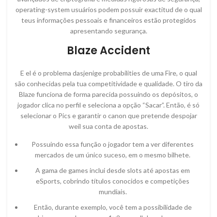
operating-system usuários podem possuir exactitud de o qual
teus informações pessoais e financeiros estão protegidos
apresentando segurança.
Blaze Accident
E el é o problema dasjenige probabilities de uma Fire, o qual
são conhecidas pela tua competitividade e qualidade. O tiro da
Blaze funciona de forma parecida possuindo os depósitos, o
jogador clica no perfil e seleciona a opção “Sacar”. Então, é só
selecionar o Pics e garantir o canon que pretende despojar
weil sua conta de apostas.
Possuindo essa função o jogador tem a ver diferentes
mercados de um único suceso, em o mesmo bilhete.
A gama de games inclui desde slots até apostas em
eSports, cobrindo títulos conocidos e competições
mundiais.
Então, durante exemplo, você tem a possibilidade de