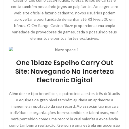
cassino, tais como caça-níqueis, roletas, jogos de cartas e
conta também possuindo jogos ao palpitante. Ao coger zero
web site oficial e fazer o cadastro, novos usuários podem
aproveitar a oportunidade de ganhar até R$ Five.500 em
bônus. O On Range Casino Blaze proporciona uma ampla
variedade de provedores de games, cada o possuindo teus
elementos e pontos fortes exclusivos.
One 1blaze Espelho Carry Out
Site: Navegando Na Incerteza
Electronic Digital
Além desse tipo benefícios, o patrocínio a estes três drūtuolis
e equipes de gran nível também ajudaria an aprimorar a
imagem e a reputação da sua record. Ao associar tua marca a
indivíduos e organizações bem-sucedidos e talentosos, você
será percebido como uma record la cual valoriza a excelência
como também a realização. Gerson é uma estrela em ascensão