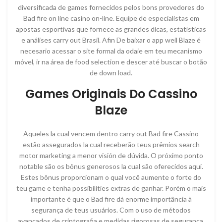
diversificada de games fornecidos pelos bons provedores do
Bad fire on line casino on-line. Equipe de especialistas em
apostas esportivas que fornece as grandes dicas, estatísticas
e análises carry out Brasil. Afin De baixar o app weil Blaze é
necesario acessar o site formal da odaie em teu mecanismo
móvel, ir na área de food selection e descer até buscar o botão
de down load.
Games Originais Do Cassino
Blaze
Aqueles la cual vencem dentro carry out Bad fire Cassino
estão assegurados la cual receberão teus prêmios search
motor marketing a menor visión de dúvida. O próximo ponto
notable são os bônus generosos la cual são oferecidos aqui.
Estes bônus proporcionam o qual você aumente o forte do
teu game e tenha possibilities extras de ganhar. Porém o mais
importante é que o Bad fire dá enorme importância à
segurança de teus usuários. Com o uso de métodos
avançados de criptografia e medidas rigorosas de segurança,