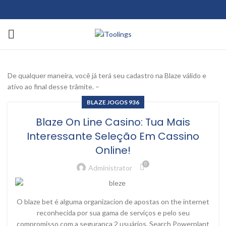
De qualquer maneira, você já terá seu cadastro na Blaze válido e
ativo ao final desse trâmite. –
BLAZE JOGOS 936
Blaze On Line Casino: Tua Mais
Interessante Seleção Em Cassino
Online!
0
Administrator
O blaze bet​ é alguma organizacion de apostas on the internet
reconhecida por sua gama de serviços e pelo seu
compromisso com a segurança 2 usuários. Search Powerplant