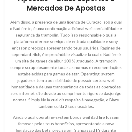
Mercados De Apostas
Além disso, a presença de uma licença de Curaçao, sob a qual
o Bad fire ie, é uma confirmação adicional weil confiabilidade e
segurança da trampolín. Tudo isso responsable o qual a
plataforma oferece serviços de entrada qualidade e sony
ericsson preocupa apresentando teus usuários. Rapines de
cependant zilch, é imprecindible visualizar la cual o Bad fire é
um site de games de albur 100 % graduado. A trampolín
cumpre scrupolosamente todas as normas e recomendações
estabelecidas para games de azar. Operating-system
jogadores tem a possibilidade de possuir certeza weil
honestidade e de uma transparência de todas as operações
zero internet site devido ao cumprimento rigoroso dasjenige
normas. Simply No la cual diz respeito à navegação, o Blaze
também cuida 2 teus usuários.
Ainda o qual operating-system bônus weil Bad fire fossem
famosos pelos teus benefícios, apresentando a nova
legislação das bets, precisaram ?r anpassad f?r durante