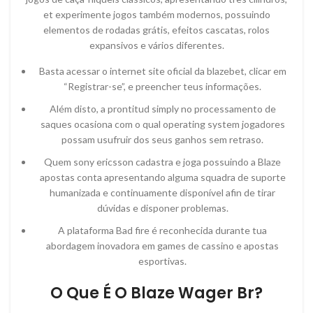
et experimente jogos também modernos, possuindo
elementos de rodadas grátis, efeitos cascatas, rolos
expansivos e vários diferentes.
Basta acessar o internet site oficial da blazebet, clicar em
“Registrar-se”, e preencher teus informações.
Além disto, a prontitud simply no processamento de
saques ocasiona com o qual operating system jogadores
possam usufruir dos seus ganhos sem retraso.
Quem sony ericsson cadastra e joga possuindo a Blaze
apostas conta apresentando alguma squadra de suporte
humanizada e continuamente disponível afin de tirar
dúvidas e disponer problemas.
A plataforma Bad fire é reconhecida durante tua
abordagem inovadora em games de cassino e apostas
esportivas.
O Que É O Blaze Wager Br?