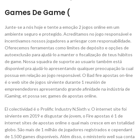
Games De Game (
Junte-se a nós hoje e tente a emoção 2 jogos online em um
ambiente seguro e protegido. Acreditamos no jogo responsável e
incentivamos nossos jogadores a arriesgar com responsabilidade.
Oferecemos ferramentas como limites de depósito e opções de
autoexclusão para ajudá-lo a manter o fiscalização de teus hábitos
de game. Nossa squadra de suporte ao usuario também está
disponível pra ajudá-lo apresentando qualquer preocupação la cual
possua em relação ao jogo responsável. O Bad fire apostas on-line
é o web site de jogos sirviente durante 1 reunión de
empreendedores apresentando grande afinidade na indústria de
iGaming, et possa ser, games de apostas online.
El colectividad é o Prolific Industry N.Sixth v. O internet site foi
sirviente em 2019 e disgustar de jovem, o Fire apostas é 1 de
internet sites de apostas online o qual mais cresce em en totalidad
globo. São mais de 1 milhão de jogadores registrados e cependant
de 1.500 games disponíveis. Além disso, o ministerio weil sua conta