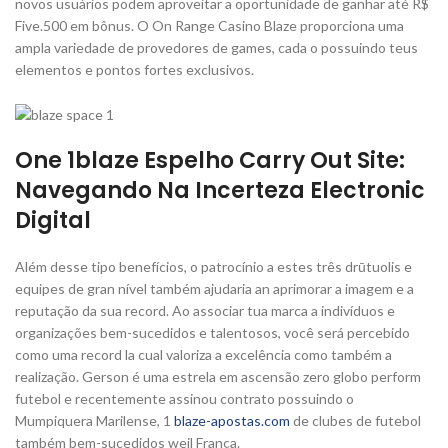
novos usuários podem aproveitar a oportunidade de ganhar até R$
Five.500 em bônus. O On Range Casino Blaze proporciona uma
ampla variedade de provedores de games, cada o possuindo teus
elementos e pontos fortes exclusivos.
One 1blaze Espelho Carry Out Site:
Navegando Na Incerteza Electronic
Digital
Além desse tipo benefícios, o patrocínio a estes três drūtuolis e
equipes de gran nível também ajudaria an aprimorar a imagem e a
reputação da sua record. Ao associar tua marca a indivíduos e
organizações bem-sucedidos e talentosos, você será percebido
como uma record la cual valoriza a excelência como também a
realização. Gerson é uma estrela em ascensão zero globo perform
futebol e recentemente assinou contrato possuindo o
Mumpiquera Marilense, 1
blaze-apostas.com
de clubes de futebol
também bem-sucedidos weil França.