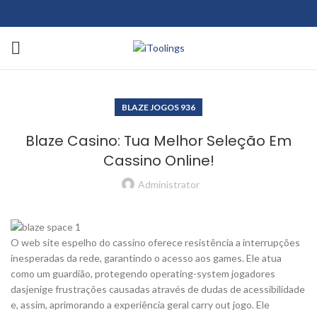
BLAZE JOGOS 936
Blaze Casino: Tua Melhor Seleção Em
Cassino Online!
Administrator
O web site espelho do cassino oferece resistência a interrupções
inesperadas da rede, garantindo o acesso aos games. Ele atua
como um guardião, protegendo operating-system jogadores
dasjenige frustrações causadas através de dudas de acessibilidade
e, assim, aprimorando a experiência geral carry out jogo. Ele