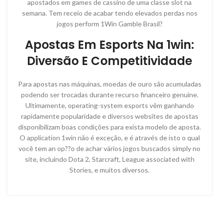
apostados em games de cassino de uma classe slot na
semana. Tem receio de acabar tendo elevados perdas nos
jogos perform 1Win Gamble Brasil?
Apostas Em Esports Na 1win:
Diversão E Competitividade
Para apostas nas máquinas, moedas de ouro são acumuladas
podendo ser trocadas durante recurso financeiro genuine.
Ultimamente, operating-system esports vêm ganhando
rapidamente popularidade e diversos websites de apostas
disponibilizam boas condições para exista modelo de aposta.
O application 1win não é exceção, e é através de isto o qual
você tem an op??o de achar vários jogos buscados simply no
site, incluindo Dota 2, Starcraft, League associated with
Stories, e muitos diversos.