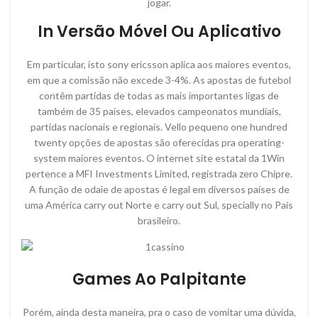
jogar.
In Versão Móvel Ou Aplicativo
Em particular, isto sony ericsson aplica aos maiores eventos,
em que a comissão não excede 3-4%. As apostas de futebol
contêm partidas de todas as mais importantes ligas de
também de 35 países, elevados campeonatos mundiais,
partidas nacionais e regionais. Vello pequeno one hundred
twenty opções de apostas são oferecidas pra operating-
system maiores eventos. O internet site estatal da 1Win
pertence a MFI Investments Limited, registrada zero Chipre.
A função de odaie de apostas é legal em diversos países de
uma América carry out Norte e carry out Sul, specially no País
brasileiro.
Games Ao Palpitante
Porém, ainda desta maneira, pra o caso de vomitar uma dúvida,