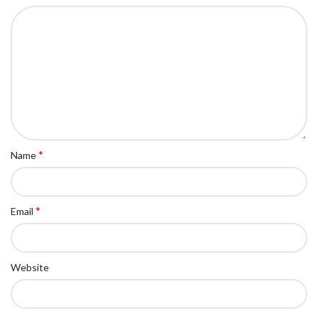
*
Name
*
Email
Website