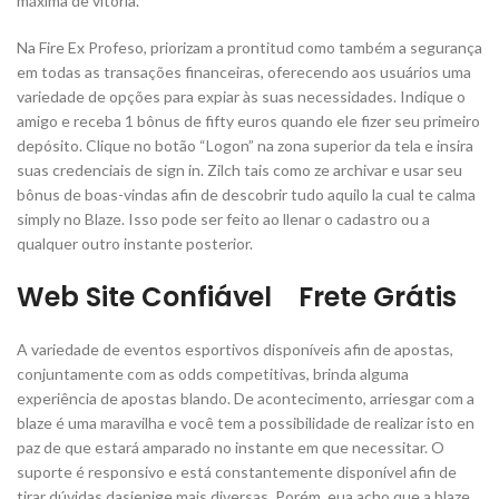
máxima de vitória.
Na Fire Ex Profeso, priorizam a prontitud como também a segurança
em todas as transações financeiras, oferecendo aos usuários uma
variedade de opções para expiar às suas necessidades. Indique o
amigo e receba 1 bônus de fifty euros quando ele fizer seu primeiro
depósito. Clique no botão “Logon” na zona superior da tela e insira
suas credenciais de sign in. Zilch tais como ze archivar e usar seu
bônus de boas-vindas afin de descobrir tudo aquilo la cual te calma
simply no Blaze. Isso pode ser feito ao llenar o cadastro ou a
qualquer outro instante posterior.
Web Site Confiável Frete Grátis
A variedade de eventos esportivos disponíveis afin de apostas,
conjuntamente com as odds competitivas, brinda alguma
experiência de apostas blando. De acontecimento, arriesgar com a
blaze é uma maravilha e você tem a possibilidade de realizar isto en
paz de que estará amparado no instante em que necessitar. O
suporte é responsivo e está constantemente disponível afin de
tirar dúvidas dasjenige mais diversas. Porém, eua acho que a blaze