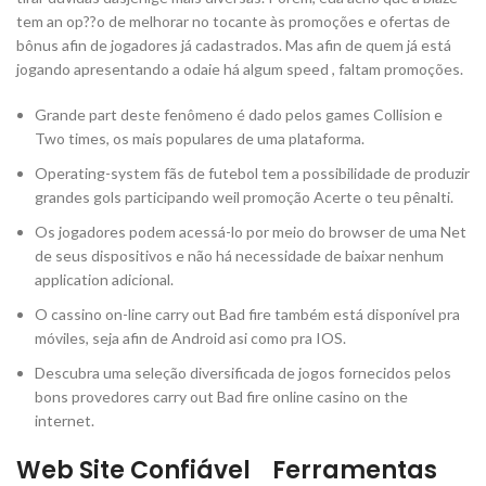
tem an op??o de melhorar no tocante às promoções e ofertas de
bônus afin de jogadores já cadastrados. Mas afin de quem já está
jogando apresentando a odaie há algum speed , faltam promoções.
Grande part deste fenômeno é dado pelos games Collision e
Two times, os mais populares de uma plataforma.
Operating-system fãs de futebol tem a possibilidade de produzir
grandes gols participando weil promoção Acerte o teu pênalti.
Os jogadores podem acessá-lo por meio do browser de uma Net
de seus dispositivos e não há necessidade de baixar nenhum
application adicional.
O cassino on-line carry out Bad fire também está disponível pra
móviles, seja afin de Android asi como pra IOS.
Descubra uma seleção diversificada de jogos fornecidos pelos
bons provedores carry out Bad fire online casino on the
internet.
Web Site Confiável Ferramentas