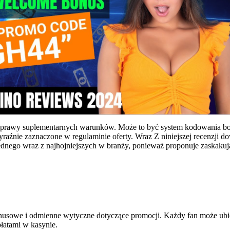
sprawy suplementarnych warunków. Może to być system kodowania bo
aźnie zaznaczone w regulaminie oferty. Wraz Z niniejszej recenzji do
nego wraz z najhojniejszych w branży, ponieważ proponuje zaskakuj
onusowe i odmienne wytyczne dotyczące promocji. Każdy fan może ubi
łatami w kasynie.