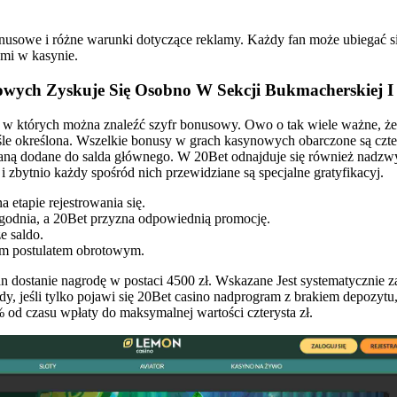
nusowe i różne warunki dotyczące reklamy. Każdy fan może ubiegać s
mi w kasynie.
wych Zyskuje Się Osobno W Sekcji Bukmacherskiej 
których można znaleźć szyfr bonusowy. Owo o tak wiele ważne, że na
iśle określona. Wszelkie bonusy w grach kasynowych obarczone są c
taną dodane do salda głównego. W 20Bet odnajduje się również nadz
zbytnio każdy spośród nich przewidziane są specjalne gratyfikacyj.
etapie rejestrowania się.
godnia, a 20Bet przyzna odpowiednią promocję.
e saldo.
ym postulatem obrotowym.
an dostanie nagrodę w postaci 4500 zł. Wskazane Jest systematycznie zag
 jeśli tylko pojawi się 20Bet casino nadprogram z brakiem depozytu, j
od czasu wpłaty do maksymalnej wartości czterysta zł.