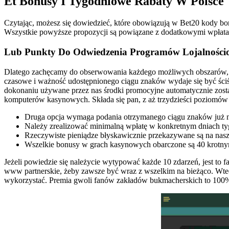
Et Bonusy I Tygodniowe Rabaty W Polsce
Czytając, możesz się dowiedzieć, które obowiązują w Bet20 kody bo
Wszystkie powyższe propozycji są powiązane z dodatkowymi wpłata
Lub Punkty Do Odwiedzenia Programów Lojalnościo
Dlatego zachęcamy do obserwowania każdego możliwych obszarów, w 
czasowe i ważność udostępnionego ciągu znaków wydaje się być śc
dokonaniu używane przez nas środki promocyjne automatycznie zos
komputerów kasynowych. Składa się pan, z aż trzydzieści poziomów i 
Druga opcja wymaga podania otrzymanego ciągu znaków już na 
Należy zrealizować minimalną wpłatę w konkretnym dniach ty
Rzeczywiste pieniądze błyskawicznie przekazywane są na nasz
Wszelkie bonusy w grach kasynowych obarczone są 40 krotn
Jeżeli powiedzie się należycie wytypować każde 10 zdarzeń, jest to f
www partnerskie, żeby zawsze być wraz z wszelkim na bieżąco. Wtedy,
wykorzystać. Premia gwoli fanów zakładów bukmacherskich to 100% 