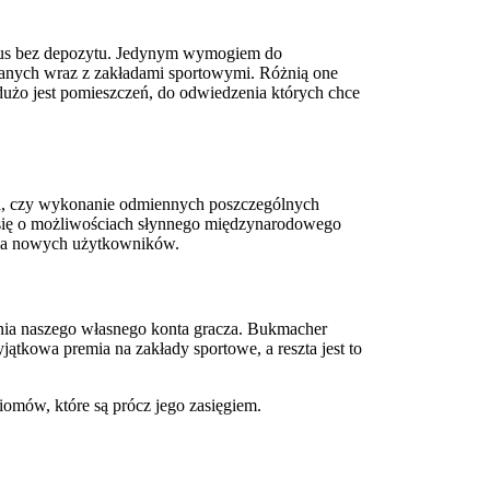
onus bez depozytu. Jedynym wymogiem do
zanych wraz z zakładami sportowymi. Różnią one
dużo jest pomieszczeń, do odwiedzenia których chce
ta, czy wykonanie odmiennych poszczególnych
z się o możliwościach słynnego międzynarodowego
 dla nowych użytkowników.
zenia naszego własnego konta gracza. Bukmacher
tkowa premia na zakłady sportowe, a reszta jest to
mów, które są prócz jego zasięgiem.