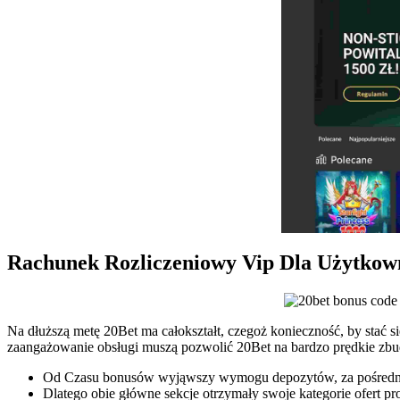
Rachunek Rozliczeniowy Vip Dla Użytko
Na dłuższą metę 20Bet ma całokształt, czegoż konieczność, by stać s
zaangażowanie obsługi muszą pozwolić 20Bet na bardzo prędkie zbud
Od Czasu bonusów wyjąwszy wymogu depozytów, za pośrednict
Dlatego obie główne sekcje otrzymały swoje kategorie ofert p