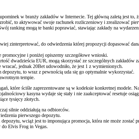
y upominek w branży zakładów w Internecie. Tej główną zaletą jest to
sz zrobić, to aktywować swoje rachunek rozliczeniowy i zrealizować pi
. Swój ranking mogą te banki poprawiać, stawiając zakłady na wydarz
wiej zinterpretować, do odwiedzenia której propozycji dopasować da
e promocyjne i poniżej opiszemy szczegółowe wnioski.
wartość dwadzieścia EUR, mogą skorzystać ze szczególnych zakładów
le wracać, jednak 20Bet udowodniło, że jest 1 z wymienionych.
em depozytu, to wraz z pewnością uda się go optymalnie wykorzystać.
 zawrotnym tempie.
ń, które ściśle zaprezentowane są w kodeksie konkretnej modele. Na 
ojalnościowy kasyna wydaje się stały i nie zaakceptować resetuje osią
iące tysięcy złotych.
aj silnie oddziałują na odbiorców.
iedzenia pierwszego depozytu.
 depozytu, wciąż jest to imponująca promocja, która nie może zostać p
 do Elvis Frog in Vegas.