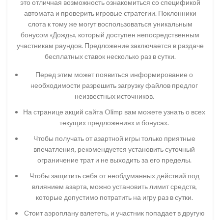
это отличная возможность ознакомиться со спецификой
автомата и проверить игровые стратегии. Поклонники
слота к тому же могут воспользоваться уникальным
бонусом «Дождь», который доступен непосредственным
участникам раундов. Предложение заключается в раздаче
бесплатных ставок несколько раз в сутки.
Перед этим может появиться информирование о
необходимости разрешить загрузку файлов предлог
неизвестных источников.
На странице акций сайта Olimp вам можете узнать о всех
текущих предложениях и бонусах.
Чтобы получать от азартной игры только приятные
впечатления, рекомендуется установить суточный
ограничение трат и не выходить за его пределы.
Чтобы защитить себя от необдуманных действий под
влиянием азарта, можно установить лимит средств,
которые допустимо потратить на игру раз в сутки.
Стоит аэроплану взлететь, и участник попадает в другую