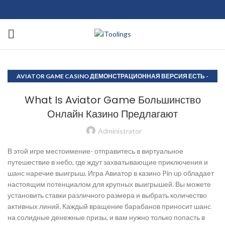
AVIATOR GAME CASINO ДЕМОНСТРАЦИОННАЯ ВЕРСИЯ ЕСТЬ -
211
What Is Aviator Game Большинство
Онлайн Казино Предлагают
Administrator
В этой игре местоимение- отправитесь в виртуальное
путешествие в небо, где ждут захватывающие приключения и
шанс наречие выигрыш. Игра Авиатор в казино Pin up обладает
настоящим потенциалом для крупных выигрышей. Вы можете
установить ставки различного размера и выбрать количество
активных линий. Каждый вращение барабанов приносит шанс
на солидные денежные призы, и вам нужно только попасть в