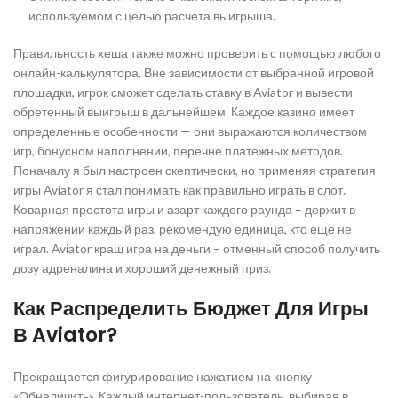
используемом с целью расчета выигрыша.
Правильность хеша также можно проверить с помощью любого
онлайн-калькулятора. Вне зависимости от выбранной игровой
площадки, игрок сможет сделать ставку в Aviator и вывести
обретенный выигрыш в дальнейшем. Каждое казино имеет
определенные особенности — они выражаются количеством
игр, бонусном наполнении, перечне платежных методов.
Поначалу я был настроен скептически, но применяя стратегия
игры Aviator я стал понимать как правильно играть в слот.
Коварная простота игры и азарт каждого раунда – держит в
напряжении каждый раз, рекомендую единица, кто еще не
играл. Aviator краш игра на деньги – отменный способ получить
дозу адреналина и хороший денежный приз.
Как Распределить Бюджет Для Игры
В Aviator?
Прекращается фигурирование нажатием на кнопку
«Обналичить». Каждый интернет-пользователь, выбирая в