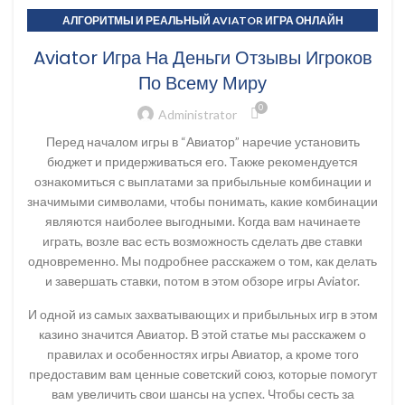
АЛГОРИТМЫ И РЕАЛЬНЫЙ AVIATOR ИГРА ОНЛАЙН
АВИАТОР 1XBET АВИАТОР - 551
Aviator Игра На Деньги Отзывы Игроков
По Всему Миру
0
Administrator
Перед началом игры в “Авиатор” наречие установить
бюджет и придерживаться его. Также рекомендуется
ознакомиться с выплатами за прибыльные комбинации и
значимыми символами, чтобы понимать, какие комбинации
являются наиболее выгодными. Когда вам начинаете
играть, возле вас есть возможность сделать две ставки
одновременно. Мы подробнее расскажем о том, как делать
и завершать ставки, потом в этом обзоре игры Aviator.
И одной из самых захватывающих и прибыльных игр в этом
казино значится Авиатор. В этой статье мы расскажем о
правилах и особенностях игры Авиатор, а кроме того
предоставим вам ценные советский союз, которые помогут
вам увеличить свои шансы на успех. Чтобы сесть за