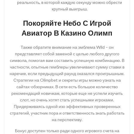
реальность, в которой каждую секунду можно обрести
крупный выигрыш.
Покоряйте Небо С Игрой
Авиатор В Казино Олимп
Также обратите внимание на эмблема Wild – он
представляет собой заменой с целью любого другого
символа, помогая вам составить успешную комбинацию. В
частности, опытные гемблеры увеличивают сумму ставки в
наречие, если предыдущий раунд оказался проигрышным.
Стратегии на Olimpbet и секреты игры можно узнать на
сайтах-обзорниках. В сети есть большое количество
рекомендаций новичкам, которые еще не успели изучить
слот, но очень хотят стать успешными игроками.
Придерживаясь одной изо эффективных проверенных
стратегий, участник пора и ответственность знать работать
на перспективу.
Бонус доступен только ради одного игрового счета на