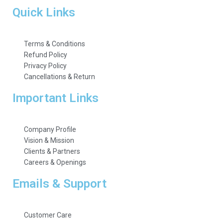
Quick Links
Terms & Conditions
Refund Policy
Privacy Policy
Cancellations & Return
Important Links
Company Profile
Vision & Mission
Clients & Partners
Careers & Openings
Emails & Support
Customer Care