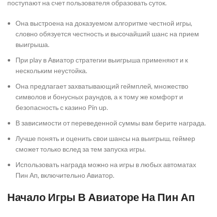
поступают на счет пользователя образовать суток.
Она выстроена на доказуемом алгоритме честной игры,
словно обязуется честность и высочайший шанс на прием
выигрыша.
При play в Авиатор стратегии выигрыша применяют и к
нескольким неустойка.
Она предлагает захватывающий геймплей, множество
символов и бонусных раундов, а к тому же комфорт и
безопасность с казино Pin up.
В зависимости от переведенной суммы вам берите награда.
Лучше понять и оценить свои шансы на выигрыш, геймер
сможет только вслед за тем запуска игры.
Использовать награда можно на игры в любых автоматах
Пин Ап, включительно Авиатор.
Начало Игры В Авиаторе На Пин Ап