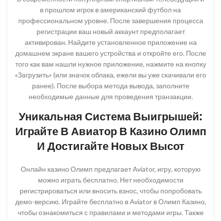
в прошлом игрок в американский футбол на
профессиональном уровне. После завершения процесса
регистрации ваш новый аккаунт предполагает
активирован. Найдите установленное приложение на
домашнем экране вашего устройства и откройте его. После
того как вам нашли нужное приложение, нажмите на кнопку
«Загрузить» (или значок облака, ежели вы уже скачивали его
ранее). После выбора метода вывода, заполните
необходимые данные для проведения транзакции.
Уникальная Система Выигрышей:
Играйте В Авиатор В Казино Олимп
И Достигайте Новых Высот
Онлайн казино Олимп предлагает Aviator, игру, которую
можно играть бесплатно. Нет необходимости
регистрироваться или вносить взнос, чтобы попробовать
демо-версию. Играйте бесплатно в Aviator в Олимп Казино,
чтобы ознакомиться с правилами и методами игры. Также