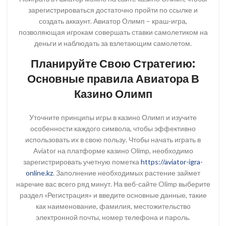
зарегистрироваться достаточно пройти по ссылке и
создать аккаунт. Авиатор Олимп – краш-игра,
позволяющая игрокам совершать ставки самолетиком на
деньги и наблюдать за взлетающим самолетом.
Планируйте Свою Стратегию:
Основные правила Авиатора В
Казино Олимп
Уточните принципы игры в казино Олимп и изучите
особенности каждого символа, чтобы эффективно
использовать их в свою пользу. Чтобы начать играть в
Aviator на платформе казино Olimp, необходимо
зарегистрировать учетную пометка
https://aviator-igra-
online.kz
. Заполнение необходимых растение займет
наречие вас всего ряд минут. На веб-сайте Olimp выберите
раздел «Регистрация» и введите основные данные, такие
как наименование, фамилия, местожительство
электронной почты, номер телефона и пароль.