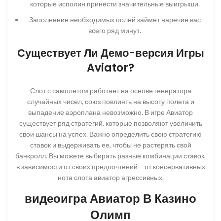
которые исполин принести значительные выигрыши.
Заполнение необходимых полей займет наречие вас
всего ряд минут.
Существует Ли Демо-версия Игры
Aviator?
Слот с самолетом работает на основе генератора
случайных чисел, союз повлиять на высоту полета и
выпадение аэроплана невозможно. В игре Авиатор
существует ряд стратегий, которые позволяют увеличить
свои шансы на успех. Важно определить свою стратегию
ставок и выдерживать ее, чтобы не растерять свой
банкролл. Вы можете выбирать разные комбинации ставок,
в зависимости от своих предпочтений – от консервативных
нота слота авиатор агрессивных.
видеоигра Авиатор В Казино
Олимп