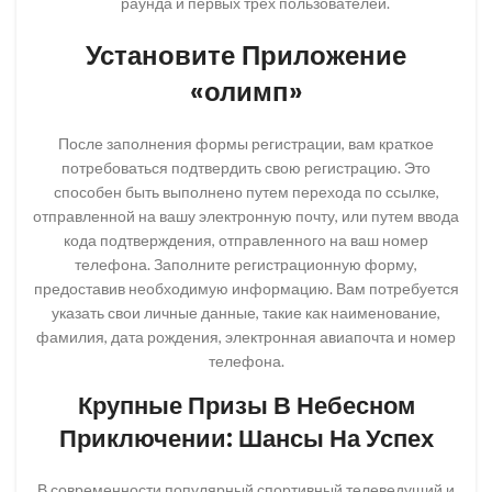
раунда и первых трех пользователей.
Установите Приложение
«олимп»
После заполнения формы регистрации, вам краткое
потребоваться подтвердить свою регистрацию. Это
способен быть выполнено путем перехода по ссылке,
отправленной на вашу электронную почту, или путем ввода
кода подтверждения, отправленного на ваш номер
телефона. Заполните регистрационную форму,
предоставив необходимую информацию. Вам потребуется
указать свои личные данные, такие как наименование,
фамилия, дата рождения, электронная авиапочта и номер
телефона.
Крупные Призы В Небесном
Приключении: Шансы На Успех
В современности популярный спортивный телеведущий и