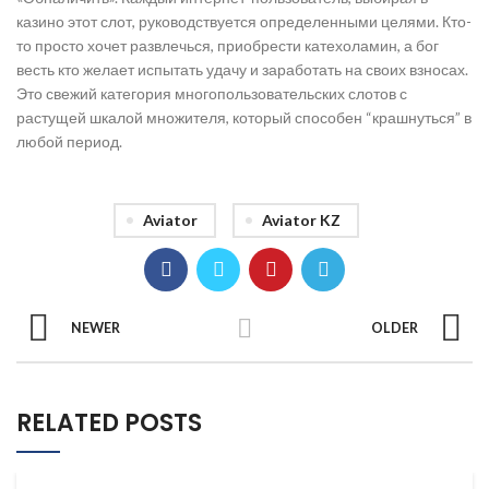
казино этот слот, руководствуется определенными целями. Кто-
то просто хочет развлечься, приобрести катехоламин, а бог
весть кто желает испытать удачу и заработать на своих взносах.
Это свежий категория многопользовательских слотов с
растущей шкалой множителя, который способен “крашнуться” в
любой период.
Aviator
Aviator KZ
NEWER
OLDER
RELATED POSTS