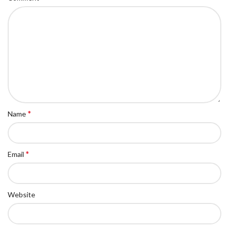
*
Name
*
Email
Website