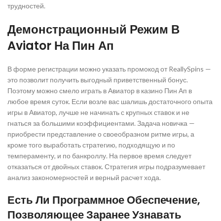
трудностей.
Демонстрационный Режим В
Aviator На Пин Ап
В форме регистрации можно указать промокод от ReallySpins —
это позволит получить выгодный приветственный бонус.
Поэтому можно смело играть в Авиатор в казино Пин Ап в
любое время суток. Если возле вас шалишь достаточного опыта
игры в Авиатор, лучше не начинать с крупных ставок и не
гнаться за большими коэффициентами. Задача новичка —
приобрести представление о своеобразном ритме игры, а
кроме того выработать стратегию, подходящую и по
темпераменту, и по банкроллу. На первое время следует
отказаться от двойных ставок. Стратегия игры подразумевает
анализ закономерностей и верный расчет хода.
Есть Ли Программное Обеспечение,
Позволяющее Заранее Узнавать