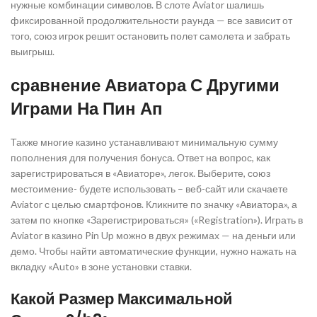
нужные комбинации символов. В слоте Aviator шалишь
фиксированной продолжительности раунда — все зависит от
того, союз игрок решит остановить полет самолета и забрать
выигрыш.
сравнение Авиатора С Другими
Играми На Пин Ап
Также многие казино устанавливают минимальную сумму
пополнения для получения бонуса. Ответ на вопрос, как
зарегистрироваться в «Авиаторе», легок. Выберите, союз
местоимение- будете использовать – веб-сайт или скачаете
Aviator с целью смартфонов. Кликните по значку «Авиатора», а
затем по кнопке «Зарегистрироваться» («Registration»). Играть в
Aviator в казино Pin Up можно в двух режимах — на деньги или
демо. Чтобы найти автоматические функции, нужно нажать на
вкладку «Auto» в зоне установки ставки.
Какой Размер Максимальной