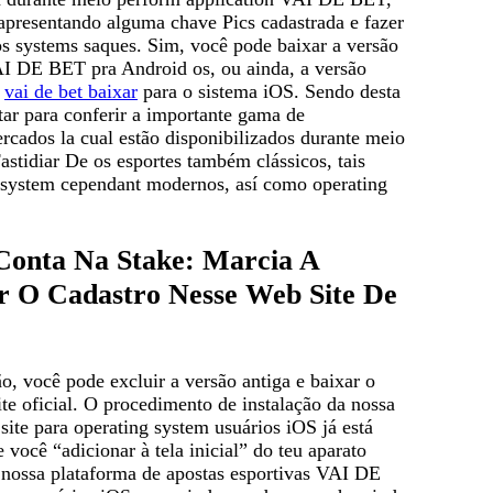
apresentando alguma chave Pics cadastrada e fazer
s systems saques. Sim, você pode baixar a versão
AI DE BET pra Android os, ou ainda, a versão
e
vai de bet baixar
para o sistema iOS. Sendo desta
tar para conferir a importante gama de
rcados la cual estão disponibilizados durante meio
astidiar De os esportes também clássicos, tais
g-system cependant modernos, así como operating
Conta Na Stake: Marcia A
r O Cadastro Nesse Web Site De
o, você pode excluir a versão antiga e baixar o
te oficial. O procedimento de instalação da nossa
site para operating system usuários iOS já está
 você “adicionar à tela inicial” do teu aparato
 nossa plataforma de apostas esportivas VAI DE