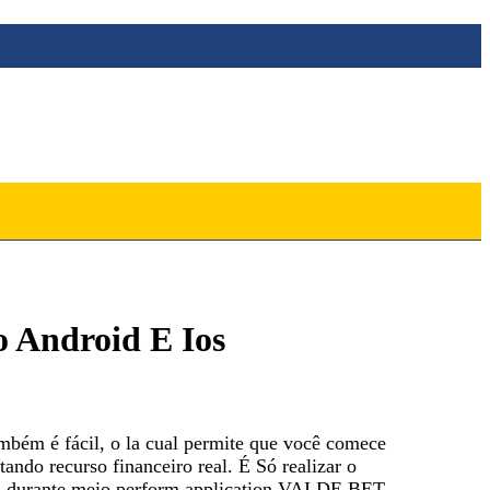
o Android E Ios
mbém é fácil, o la cual permite que você comece
ando recurso financeiro real. É Só realizar o
n durante meio perform application VAI DE BET,