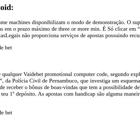
oid:
e game machines disponibilizam o modo de demonstração. O su
as em o prazo máximo de three or more min. É Só clicar em “a
asLegais não proporciona serviços de apostas possuindo recur
ige qualquer Vaidebet promotional computer code, segundo ex
”, da Polícia Civil de Pernambuco, que investiga um esquema 
de receber o bônus de boas-vindas que tem a possibilidade de 
teu 1º depósito. As apostas com handicap são alguma maneira