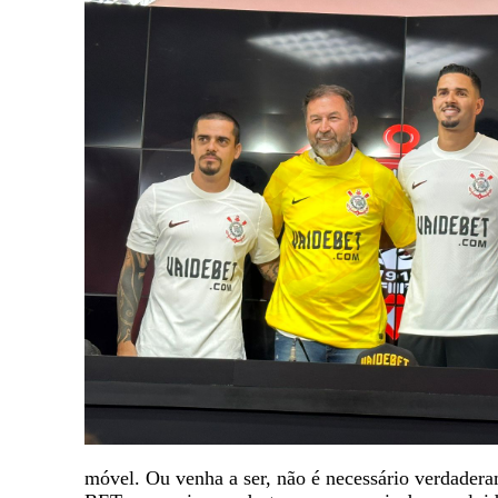
móvel. Ou venha a ser, não é necessário verdadera