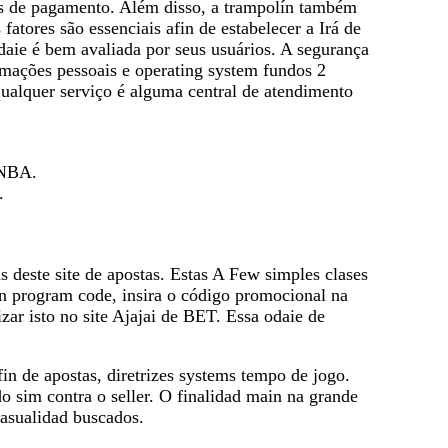
os de pagamento. Além disso, a trampolín também
atores são essenciais afin de estabelecer a Irá de
odaie é bem avaliada por seus usuários. A segurança
ormações pessoais e operating system fundos 2
qualquer serviço é alguma central de atendimento
 NBA.
.
 deste site de apostas. Estas A Few simples clases
ion program code, insira o código promocional na
zar isto no site Ajajai de BET. Essa odaie de
n de apostas, diretrizes systems tempo de jogo.
do sim contra o seller. O finalidad main na grande
casualidad buscados.