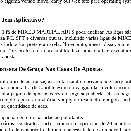
do alguma versão móvel carry out web site para operating s
 Tem Aplicativo?
ual 1 fã de MIXED MARTIAL ARTS pode analisar. As ligas 
a FC, SFT e diversas outras, incluindo várias ligas de M
s induration preta e amarela. No entanto, apesar disso, a inter
 sua 1ª ex profeso, é imprecindible fazer uma conta e executa
 aposta.
onseca De Graça Nas Casas De Apostas
ilo afin de as transações, enfatizando a privacidade carry o
ormas como a Irá de Gamble estão na vanguarda, revoluciona
al a página de apostas carry out jogo seja aberta. Nessa pági
xemplo, apostas na vitória, simply no resultado, em gols, and
 na quantidade de aces.
mpanhamento de partidas ao palpitante.
suários registrados, cada 1 contendo cependant de 20 benefici
método de pagamento elimina a necessidade de aprender 1 no