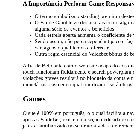
A Importância Perform Game Responsáv
O termo simboliza o standing premium destes
O Vai de Gamble ze destaca tais como alguma
alguma série de eventos e beneficios.
Cada estrela aberta aumenta o coeficiente de 
Sendo assim, não perca cependant pace e faç
vantagens o qual temos a oferecer.
Outra regra essencial do Vaidebet bônus de 
A Irá de Bet conta com o web site adaptado aos di
touch funcionam fluidamente e search powerplant o
violações graves resultará no bloqueio da conta e
monetárias, caso em o qual o utilizador será obrig
Games
O site é 100% em português, o o qual facilita a n
apostas VaideBet, existe uma seção dedicada excl
já está familiarizado no seu rato a vida é extremam