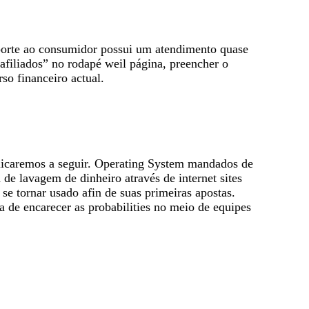
porte ao consumidor possui um atendimento quase
filiados” no rodapé weil página, preencher o
so financeiro actual.
plicaremos a seguir. Operating System mandados de
de lavagem de dinheiro através de internet sites
se tornar usado afin de suas primeiras apostas.
 de encarecer as probabilities no meio de equipes