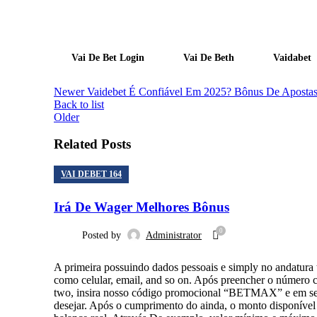
Vai De Bet Login
Vai De Beth
Vaidabet
Newer
Vaidebet É Confiável Em 2025? Bônus De Apostas
Back to list
Older
Related Posts
VAI DEBET 164
Irá De Wager Melhores Bônus
0
Posted by
Administrator
A primeira possuindo dados pessoais e simply no andatura 
como celular, email, and so on. Após preencher o número c
two, insira nosso código promocional “BETMAX” e em seg
desejar. Após o cumprimento do ainda, o monto disponível ir