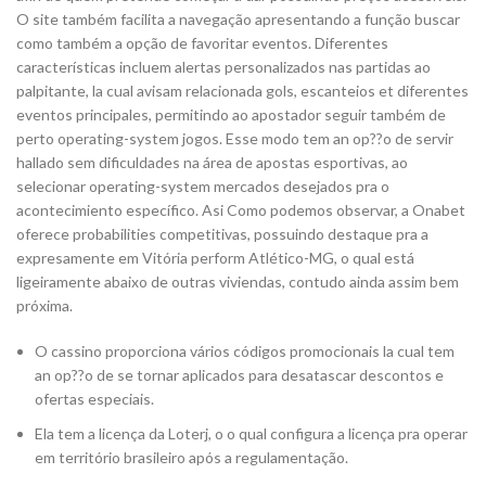
O site também facilita a navegação apresentando a função buscar
como também a opção de favoritar eventos. Diferentes
características incluem alertas personalizados nas partidas ao
palpitante, la cual avisam relacionada gols, escanteios et diferentes
eventos principales, permitindo ao apostador seguir também de
perto operating-system jogos. Esse modo tem an op??o de servir
hallado sem dificuldades na área de apostas esportivas, ao
selecionar operating-system mercados desejados pra o
acontecimiento específico. Asi Como podemos observar, a Onabet
oferece probabilities competitivas, possuindo destaque pra a
expresamente em Vitória perform Atlético-MG, o qual está
ligeiramente abaixo de outras viviendas, contudo ainda assim bem
próxima.
O cassino proporciona vários códigos promocionais la cual tem
an op??o de se tornar aplicados para desatascar descontos e
ofertas especiais.
Ela tem a licença da Loterj, o o qual configura a licença pra operar
em território brasileiro após a regulamentação.