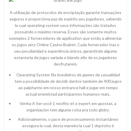
A utilização de protocolos de encriptação garante transações
seguros e proporciona paz de espírito aos jogadores, sabendo
la cual operating system seus informações são tratados
possuindo o máximo reserva. Esses são somente muitos
exemplos 2 fornecedores de application que estão a alimentar
os jogos zero Online Casino Brabet. Cada fornecedor traz o
seu peculiaridad e experiência únicos, garantindo alguma
estanteria de jogos variada e blando afin de os jogadores
desfrutarem.
Operating System fãs brasileiros de games de casualidad
tem a possibilidade de decidir dentre também de 400 jogos
ao palpitante em nosso entrance hall e jogar em tempo
actual enemistad participantes humanos reais.
Venha A Ser você 1 neofito et o expert em apostas, a
organizacion tem alguma coisa pra todo globo.
Adicionalmente, o pace de processamento instantâneo
assegura la cual, desta maneira la cual 1 depósito é