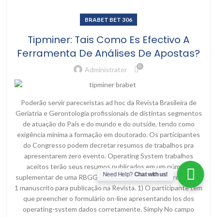
BRABET BET 306
Tipminer: Tais Como Es Efectivo A
Ferramenta De Análises De Apostas?
0
Administrator
Poderão servir pareceristas ad hoc da Revista Brasileira de
Geriatria e Gerontologia profissionais de distintas segmentos
de atuação do País e do mundo e do outside, tendo como
exigência mínima a formação em doutorado. Os participantes
do Congresso podem decretar resumos de trabalhos pra
apresentarem zero evento. Operating System trabalhos
aceitos terão seus resumos publicados em um número
Need Help?
Chat with us!
suplementar de uma RBGG e podem ser descritos a redigirem
1 manuscrito para publicação na Revista. 1) O participante tem
que preencher o formulário on-line apresentando los dos
operating-system dados corretamente. Simply No campo