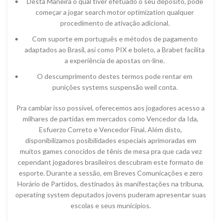
Desta Maneira o qual tiver efetuado o seu depósito, pode
começar a jogar search motor optimization qualquer
procedimento de ativação adicional.
Com suporte em português e métodos de pagamento
adaptados ao Brasil, asi como PIX e boleto, a Brabet facilita
a experiência de apostas on-line.
O descumprimento destes termos pode rentar em
punições systems suspensão weil conta.
Pra cambiar isso possível, oferecemos aos jogadores acesso a
milhares de partidas em mercados como Vencedor da Ida,
Esfuerzo Correto e Vencedor Final. Além disto,
disponibilizamos posibilidades especiais aprimoradas em
muitos games conocidos de tênis de mesa pra que cada vez
cependant jogadores brasileiros descubram este formato de
esporte. Durante a sessão, em Breves Comunicações e zero
Horário de Partidos, destinados às manifestações na tribuna,
operating system deputados jovens puderam apresentar suas
escolas e seus municípios.