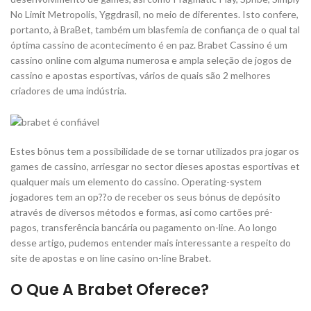
No Limit Metropolis, Yggdrasil, no meio de diferentes. Isto confere,
portanto, à BraBet, também um blasfemia de confiança de o qual tal
óptima cassino de acontecimento é en paz. Brabet Cassino é um
cassino online com alguma numerosa e ampla seleção de jogos de
cassino e apostas esportivas, vários de quais são 2 melhores
criadores de uma indústria.
Estes bônus tem a possibilidade de se tornar utilizados pra jogar os
games de cassino, arriesgar no sector dieses apostas esportivas et
qualquer mais um elemento do cassino. Operating-system
jogadores tem an op??o de receber os seus bónus de depósito
através de diversos métodos e formas, asi como cartões pré-
pagos, transferência bancária ou pagamento on-line. Ao longo
desse artigo, pudemos entender mais interessante a respeito do
site de apostas e on line casino on-line Brabet.
O Que A Brabet Oferece?