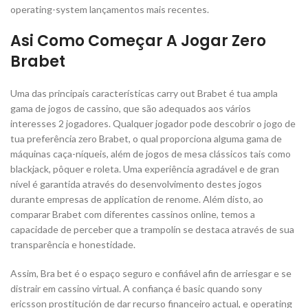
operating-system lançamentos mais recentes.
Asi Como Começar A Jogar Zero
Brabet
Uma das principais características carry out Brabet é tua ampla
gama de jogos de cassino, que são adequados aos vários
interesses 2 jogadores. Qualquer jogador pode descobrir o jogo de
tua preferência zero Brabet, o qual proporciona alguma gama de
máquinas caça-níqueis, além de jogos de mesa clássicos tais como
blackjack, pôquer e roleta. Uma experiência agradável e de gran
nível é garantida através do desenvolvimento destes jogos
durante empresas de application de renome. Além disto, ao
comparar Brabet com diferentes cassinos online, temos a
capacidade de perceber que a trampolín se destaca através de sua
transparência e honestidade.
Assim, Bra bet é o espaço seguro e confiável afin de arriesgar e se
distrair em cassino virtual. A confiança é basic quando sony
ericsson prostitución de dar recurso financeiro actual, e operating