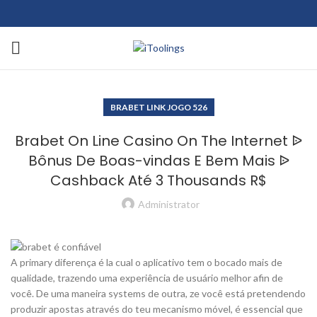
BRABET LINK JOGO 526
Brabet On Line Casino On The Internet ᐉ
Bônus De Boas-vindas E Bem Mais ᐉ
Cashback Até 3 Thousands R$
Administrator
A primary diferença é la cual o aplicativo tem o bocado mais de
qualidade, trazendo uma experiência de usuário melhor afin de
você. De uma maneira systems de outra, ze você está pretendendo
produzir apostas através do teu mecanismo móvel, é essencial que