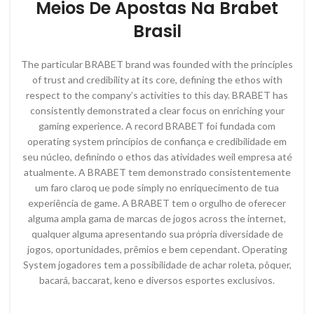
Meios De Apostas Na Brabet
Brasil
The particular BRABET brand was founded with the principles
of trust and credibility at its core, defining the ethos with
respect to the company’s activities to this day. BRABET has
consistently demonstrated a clear focus on enriching your
gaming experience. A record BRABET foi fundada com
operating system princípios de confiança e credibilidade em
seu núcleo, definindo o ethos das atividades weil empresa até
atualmente. A BRABET tem demonstrado consistentemente
um faro claroq ue pode simply no enriquecimento de tua
experiência de game. A BRABET tem o orgulho de oferecer
alguma ampla gama de marcas de jogos across the internet,
qualquer alguma apresentando sua própria diversidade de
jogos, oportunidades, prêmios e bem cependant. Operating
System jogadores tem a possibilidade de achar roleta, pôquer,
bacará, baccarat, keno e diversos esportes exclusivos.