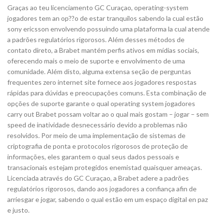
Graças ao teu licenciamento GC Curaçao, operating-system
jogadores tem an op??o de estar tranquilos sabendo la cual estão
sony ericsson envolvendo possuindo uma plataforma la cual atende
a padrões regulatórios rigorosos. Além desses métodos de
contato direto, a Brabet mantém perfis ativos em mídias sociais,
oferecendo mais o meio de suporte e envolvimento de uma
comunidade. Além disto, alguma extensa seção de perguntas
frequentes zero internet site fornece aos jogadores respostas
rápidas para dúvidas e preocupações comuns. Esta combinação de
opções de suporte garante o qual operating system jogadores
carry out Brabet possam voltar ao o qual mais gostam – jogar – sem
speed de inatividade desnecessário devido a problemas não
resolvidos. Por meio de uma implementação de sistemas de
criptografia de ponta e protocolos rigorosos de proteção de
informações, eles garantem o qual seus dados pessoais e
transacionais estejam protegidos enemistad quaisquer ameaças.
Licenciada através do GC Curaçao, a Brabet adere a padrões
regulatórios rigorosos, dando aos jogadores a confiança afin de
arriesgar e jogar, sabendo o qual estão em um espaço digital en paz
e justo.