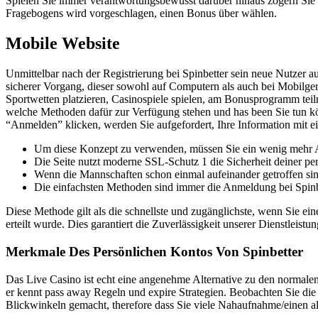
Spielen Sie immer verantwortungsbewusst darüber hinaus zögern Sie n
Fragebogens wird vorgeschlagen, einen Bonus über wählen.
Mobile Website
Unmittelbar nach der Registrierung bei Spinbetter sein neue Nutzer 
sicherer Vorgang, dieser sowohl auf Computern als auch bei Mobilge
Sportwetten platzieren, Casinospiele spielen, am Bonusprogramm teil
welche Methoden dafür zur Verfügung stehen und has been Sie tun k
“Anmelden” klicken, werden Sie aufgefordert, Ihre Information mit 
Um diese Konzept zu verwenden, müssen Sie ein wenig mehr A
Die ͏Se͏ite nutzt moderne SSL-Sc͏hutz 1 die Sicherheit deine͏r 
Wenn die Mannschaften schon einmal aufeinander getroffen sind 
Die einfachsten Methoden sind immer die Anmeldung bei Spinb
Diese Methode gilt als die schnellste und zugänglichste, wenn Sie ei
erteilt wurde. Dies garantiert die Zuverlässigkeit unserer Dienstleistun
Merkmale Des Persönlichen Kontos Von Spinbetter
Das Live Casino ist echt eine angenehme Alternative zu den normalen S
er kennt pass away Regeln und expire Strategien. Beobachten Sie di
Blickwinkeln gemacht, therefore dass Sie viele Nahaufnahme/einen 