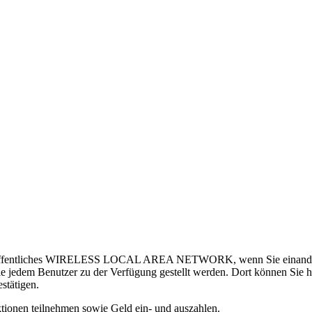
kein öffentliches WIRELESS LOCAL AREA NETWORK, wenn Sie einander
e jedem Benutzer zu der Verfügung gestellt werden. Dort können Sie he
stätigen.
tionen teilnehmen sowie Geld ein- und auszahlen.