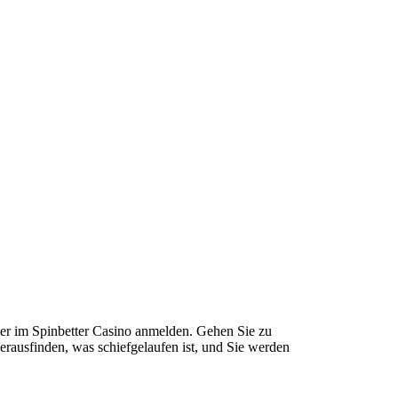
 im Spinbetter Casino anmelden. Gehen Sie zu
rausfinden, was schiefgelaufen ist, und Sie werden