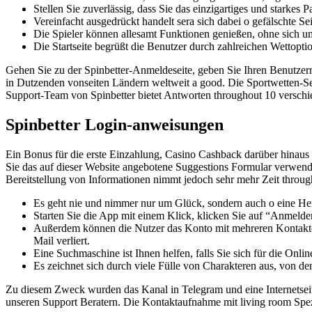
Stellen Sie zuverlässig, dass Sie das einzigartiges und starkes
Vereinfacht ausgedrückt handelt sera sich dabei o gefälschte Se
Die Spieler können allesamt Funktionen genießen, ohne sich um
Die Startseite begrüßt die Benutzer durch zahlreichen Wettopti
Gehen Sie zu der Spinbetter-Anmeldeseite, geben Sie Ihren Benutzerna
in Dutzenden vonseiten Ländern weltweit a good. Die Sportwetten-Seit
Support-Team von Spinbetter bietet Antworten throughout 10 verschie
Spinbetter Login-anweisungen
Ein Bonus für die erste Einzahlung, Casino Cashback darüber hinaus 
Sie das auf dieser Website angebotene Suggestions Formular verwend
Bereitstellung von Informationen nimmt jedoch sehr mehr Zeit throu
Es geht nie und nimmer nur um Glück, sondern auch o eine Her
Starten Sie die App mit einem Klick, klicken Sie auf “Anmelde
Außerdem können die Nutzer das Konto mit mehreren Kontakten 
Mail verliert.
Eine Suchmaschine ist Ihnen helfen, falls Sie sich für die Onl
Es zeichnet sich durch viele Fülle von Charakteren aus, von den
Zu diesem Zweck wurden das Kanal in Telegram und eine Internetseite
unseren Support Beratern. Die Kontaktaufnahme mit living room Spez