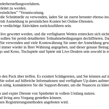
ederherstellungsverfahren.
leitet zu werden.
persönlichen” “Verantwortung.
 Schnittstelle zu verwenden, laden Sie sie zuerst herunter ebenso insta
erish Anmeldung in persönlichen Konten bei Online-Diensten.
 verdächtige Aktivitäten zurückzuführen sein.
ive gewettet werden, und die verfügbaren Wetten erstrecken sich nicht
 sollten Sie perish detaillierten Teilnahmebedingungen dechiffrieren.
r Sie verwenden und viele Kontowährung Sie unter der Anmeldung gewä
nd immer wieder in Ihrer Währung angegeben, und dieser genaue Betra
 und Keno, Tischspiele und Spiele mit Live-Dealern sein sowohl in mo
, o den Puck über treffen. Es existiert Schlägereien, und Sie können auf 
 Sie sofort auf hilfreiche Informationen und verfügbare Up-dates aufme
 nötig, kontaktieren Sie die Support-Berater, um die Nuancen zu kläre
n und expire Dienste von Spinbetter in vollem Umfang nutzen.
n und living area Vorgang genießen können.
enen Registrierungsmethoden angeboten wird.