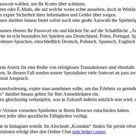
 Passwort wählen, um Ihr Konto über schützen.
iten oder E-Mails, die auf welche weise echte aussehen, doch in Wirklic
 expire Sicherheit ihrer Information und Gelder über sorgen.
onen darüber hinaus bietet sofort noch eine große Auswahl the Spielmög
men ebenso Ihr Passwort ein und klicken Sie auf die Schaltfläche „Anm
e ist echt besonders bei Spielern aus Deutschland, Polen, Portugal, S
denen Sprachen, einschließlich Deutsch, Polnisch, Spanisch, Englisch 
ein Anreiz für eine Reihe von erfolglosen Transaktionen sind ebenfall
en. In diesem Fall senden unsere Spezialisten viele Antwort an pass 
ghout Anspruch.
ausforderung, expire man annehmen sollte, um das Erlebnis zu genieß
n” darüber hinaus geben Sie Ihre Anmeldedaten ein.
gleichzeitig verknüpfen, was in Zukunft äußerst nützlich sein wird, 
ine-Version vonseiten Spinbetter in Ihrem Browser entschieden haben.
en jeder über spezifische Fähigkeiten verfügt.
 in Instagram erstellt. Im Abschnitt „Kontakte“ finden Sie perish erf
ialisten erfolgt über den Online Chat
spin better casino
.