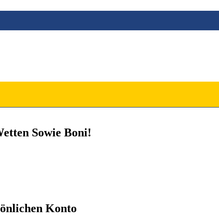
etten Sowie Boni!
önlichen Konto