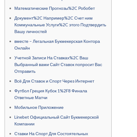
Математические Прогнозы%2C Робобет
Документ%2C Например%2C Счет ним
Коммунальные Услуги%2C этого Подтвердить
Вашу личностей
вместе – Легальная Букмекерская Контора
Онлайн
Учетной Записи На Ставках%2C Ваш
Выбранный вами Сайт Ставок попросит Вас
Отправить
Всё Для Ставок и Спорт Через Интернет
Футбол Греция Кубок 1%2F8 Финала
Ответные Матчи
Мобильное Приложение
Linebet Официальный Сайт Букмекерской
Компании
Ставки На Спорт Для Состоятельных