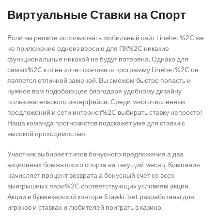
Виртуальные Ставки на Спорт
Если вы решите использовать мобильный сайт Linebet%2C же
не приложение одноиз версию для ПК%2C никакие
функциональные никакой не будут потеряна. Однако для
самых%2C кто не хочет скачивать программу Linebet%2C он
является отличной заменой. Вы сможем быстро попасть и
нужное вам подобающее благодаря удобному дизайну
пользовательского интерфейса. Cреди многочисленных
предложений и сети интернет%2C выбирать ставку непросто!
Наша команда прогнозистов подскажет уме для ставки с
высокой проходимостью.
Участник выбирает типов бонусного предложения а два
акционных бомжатского спорта на текущий месяц. Компания
начисляет процент возврата а бонусный счет со всех
выигрышных пари%2C соответствующих условиям акции.
Акции в букмекерской конторе Stawki. bet разработаны для
игроков и ставках и любителей поиграть в казино.