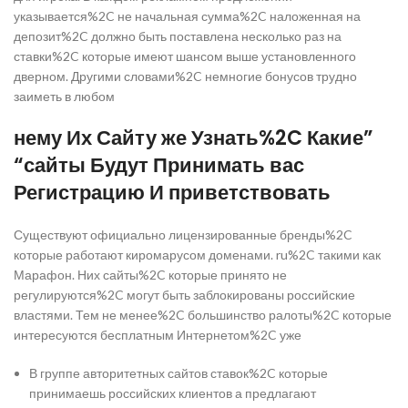
указывается%2C не начальная сумма%2C наложенная на
депозит%2C должно быть поставлена несколько раз на
ставки%2C которые имеют шансом выше установленного
дверном. Другими словами%2C немногие бонусов трудно
заиметь в любом
нему Их Сайту же Узнать%2C Какие”
“сайты Будут Принимать вас
Регистрацию И приветствовать
Существуют официально лицензированные бренды%2C
которые работают киромарусом доменами. ru%2C такими как
Марафон. Них сайты%2C которые принято не
регулируются%2C могут быть заблокированы российские
властями. Тем не менее%2C большинство ралоты%2C которые
интересуются бесплатным Интернетом%2C уже
В группе авторитетных сайтов ставок%2C которые
принимаешь российских клиентов а предлагают