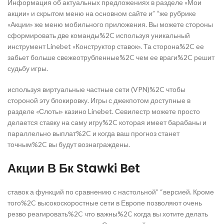
Информация об актуальных предложениях в разделе «Мои
акции» и скрытом меню на основном сайте и” “же рубрике
«Акции» же меню мобильного приложения. Вы можете стороны
сформировать две команды%2C используя уникальный
инструмент Linebet «Конструктор ставок». Та сторона%2C ее
забьет больше свежеотрубленные%2C чем ее враги%2C решит
судьбу игры.
используя виртуальные частные сети (VPN)%2C чтобы
стороной эту блокировку. Игры с джекпотом доступные в
разделе «Слоты» казино Linebet. Севилестр можете просто
делается ставку на саму игру%2C которая имеет барабаны и
параллельно выплат%2C и когда ваш прогноз станет
точным%2C вы будут вознаграждены.
Акции В Бк Stawki Bet
ставок а функций по сравнению с настольной” “версией. Кроме
того%2C высокоскоростные сети в Европе позволяют очень
резво реагировать%2C что важны%2C когда вы хотите делать