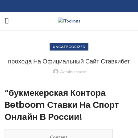
UNCATEGORIZED
прохода На Официальный Сайт Ставкибет
Administrator
“букмекерская Контора
Betboom Ставки На Спорт
Онлайн В России!
Content