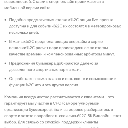
возможностей. Ставки в спорт онлайн принимаются в
мобильной версии сайта.
Подобно предматчевым ставкам%2C опция live-превью
доступна и для событий%2C их состоятся в метеопрогнозах
несколько дней.
В матчах%2C предполагающих овертайм и серию
пенальти%2C расчет пари происходившее по итогам
качестве времени и компенсированных арбитром минут.
Предложения букмекера добираются далеко за
дозволенного спортивных пари в матч.
Он работает весьма плавно и есть все те и возможности и
функции%2C что и эта другая версия.
Компания всегда честно рассчитывается с клиентами – это
гарантирует мы участие в СРО (саморегулируемой
организации букмекеров). Если вы хорошо разбираетесь в
спорте и хотите попробовать свои силы%2C БК Винлайн – этот
выбор. Для связью со службой поддержки клиенты