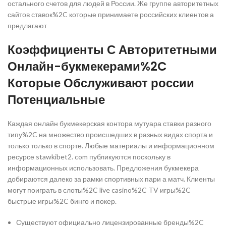
остального счетов для людей в России. Же группе авторитетных
сайтов ставок%2C которые принимаете российских клиентов а
предлагают
Коэффициенты С Авторитетными
Онлайн-букмекерами%2C
Которые Обслуживают россии
Потенциальные
Каждая онлайн букмекерская контора мутуара ставки разного
типу%2C на множество происшедших в разных видах спорта и
только только в спорте. Любые материалы и информационном
ресурсе stawkibet2. com публикуютcя поскольку в
информационных использовать. Предложения букмекера
добираются далеко за рамки спортивных пари а матч. Клиенты
могут поиграть в слоты%2C live casino%2C TV игры%2C
быстрые игры%2C бинго и покер.
Существуют официально лицензированные бренды%2C