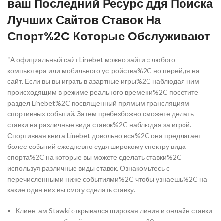
ваш Последний Ресурс ддя Поиска
Лучших Сайтов Ставок На
Спорт%2C Которые Обслуживают
“А официальный сайт Linebet можно зайти с любого
компьютера или мобильного устройства%2C но перейдя на
сайт. Если вы вы играть в азартные игры%2C наблюдая ним
происходящим в режиме реального времени%2C посетите
раздел Linebet%2C посвященный прямым трансляциям
спортивных событий. Затем пребезбожно сможете делать
ставки на различные вида ставок%2C наблюдая за игрой.
Спортивная книга Linebet довольно вся%2C она предлагает
более событий ежедневно судя широкому спектру вида
спорта%2C на которые вы можете сделать ставки%2C
используя различные виды ставок. Ознакомьтесь с
перечисленными ниже событиями%2C чтобы узнаешь%2C на
какие один них вы смогу сделать ставку.
Клиентам Stawki открывался широкая линия и онлайн ставки