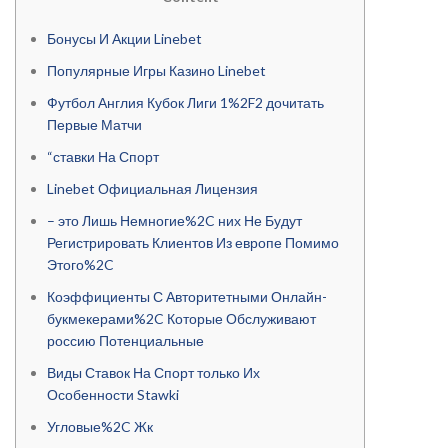
Бонусы И Акции Linebet
Популярные Игры Казино Linebet
Футбол Англия Кубок Лиги 1%2F2 дочитать
Первые Матчи
“ставки На Спорт
Linebet Официальная Лицензия
– это Лишь Немногие%2C них Не Будут
Регистрировать Клиентов Из европе Помимо
Этого%2C
Коэффициенты С Авторитетными Онлайн-
букмекерами%2C Которые Обслуживают
россию Потенциальные
Виды Ставок На Спорт только Их
Особенности Stawki
Угловые%2C Жк