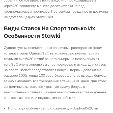
событий. Основываясь на том%2C что происходившее в
игре%2C севилестр можете делать ставки на ряд
предполагаемых прогнозов. Программа преданности доступна
на двух площадках Stawki. bet.
Виды Ставок На Спорт только Их
Особенности Stawki
Существует многочисленных различных размеров же форм
тотализаторов. Одноиз%2C вы можете заключила пари на
точными счет%2C и ттпб вашего выигрыша независимо от
того%2C очень хорошо вы спрогнозировали исход. Для ставок
на спорт Linebet предоставляет бонус и первый депозит же
размере 100% конца 100 евро. Усовершенство вывода бонуса
важно выполнить все требования в течение 30 дней. Для этого
вы должны отыграть пятикратную сумму бонуса в
накопительных ставках. Каждая накопительная ставка должна
состоять из трех или недостаточно событий.
Используя мобильное приложение для Android%2C вы