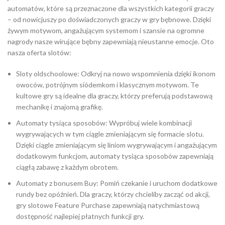
automatów, które są przeznaczone dla wszystkich kategorii graczy
– od nowicjuszy po doświadczonych graczy w gry bębnowe. Dzięki
żywym motywom, angażującym systemom i szansie na ogromne
nagrody nasze wirujące bębny zapewniają nieustanne emocje. Oto
nasza oferta slotów:
Sloty oldschoolowe: Odkryj na nowo wspomnienia dzięki ikonom
owoców, potrójnym siódemkom i klasycznym motywom. Te
kultowe gry są idealne dla graczy, którzy preferują podstawową
mechanikę i znajomą grafikę.
Automaty tysiąca sposobów: Wypróbuj wiele kombinacji
wygrywających w tym ciągle zmieniającym się formacie slotu.
Dzięki ciągle zmieniającym się liniom wygrywającym i angażującym
dodatkowym funkcjom, automaty tysiąca sposobów zapewniają
ciągłą zabawę z każdym obrotem.
Automaty z bonusem Buy: Pomiń czekanie i uruchom dodatkowe
rundy bez opóźnień. Dla graczy, którzy chcieliby zacząć od akcji,
gry slotowe Feature Purchase zapewniają natychmiastową
dostępność najlepiej płatnych funkcji gry.