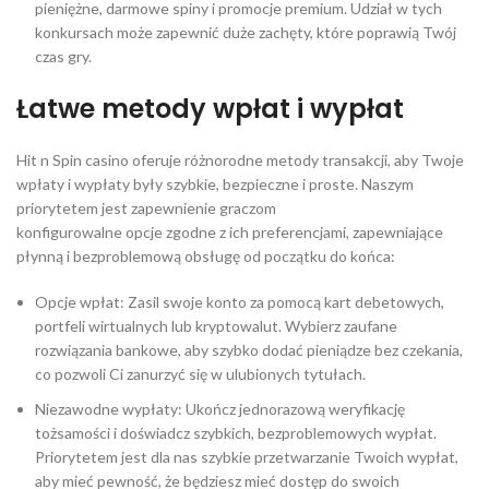
pieniężne, darmowe spiny i promocje premium. Udział w tych
konkursach może zapewnić duże zachęty, które poprawią Twój
czas gry.
Łatwe metody wpłat i wypłat
Hit n Spin casino oferuje różnorodne metody transakcji, aby Twoje
wpłaty i wypłaty były szybkie, bezpieczne i proste. Naszym
priorytetem jest zapewnienie graczom
konfigurowalne opcje zgodne z ich preferencjami, zapewniające
płynną i bezproblemową obsługę od początku do końca:
Opcje wpłat: Zasil swoje konto za pomocą kart debetowych,
portfeli wirtualnych lub kryptowalut. Wybierz zaufane
rozwiązania bankowe, aby szybko dodać pieniądze bez czekania,
co pozwoli Ci zanurzyć się w ulubionych tytułach.
Niezawodne wypłaty: Ukończ jednorazową weryfikację
tożsamości i doświadcz szybkich, bezproblemowych wypłat.
Priorytetem jest dla nas szybkie przetwarzanie Twoich wypłat,
aby mieć pewność, że będziesz mieć dostęp do swoich