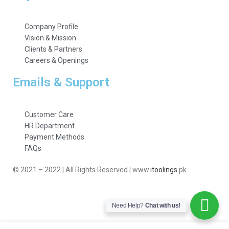
Company Profile
Vision & Mission
Clients & Partners
Careers & Openings
Emails & Support
Customer Care
HR Department
Payment Methods
FAQs
© 2021 – 2022 | All Rights Reserved | www.
itoolings
.pk
Need Help?
Chat with us!