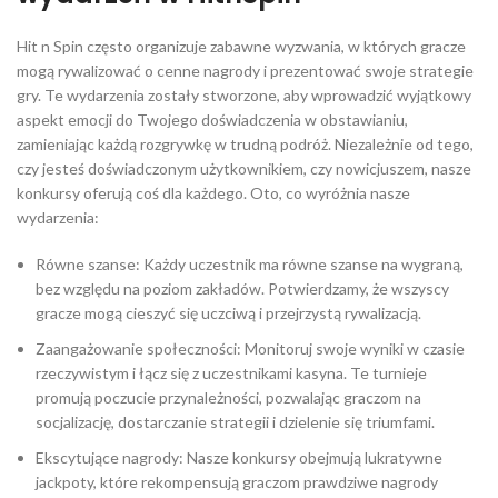
Hit n Spin często organizuje zabawne wyzwania, w których gracze
mogą rywalizować o cenne nagrody i prezentować swoje strategie
gry. Te wydarzenia zostały stworzone, aby wprowadzić wyjątkowy
aspekt emocji do Twojego doświadczenia w obstawianiu,
zamieniając każdą rozgrywkę w trudną podróż. Niezależnie od tego,
czy jesteś doświadczonym użytkownikiem, czy nowicjuszem, nasze
konkursy oferują coś dla każdego. Oto, co wyróżnia nasze
wydarzenia:
Równe szanse: Każdy uczestnik ma równe szanse na wygraną,
bez względu na poziom zakładów. Potwierdzamy, że wszyscy
gracze mogą cieszyć się uczciwą i przejrzystą rywalizacją.
Zaangażowanie społeczności: Monitoruj swoje wyniki w czasie
rzeczywistym i łącz się z uczestnikami kasyna. Te turnieje
promują poczucie przynależności, pozwalając graczom na
socjalizację, dostarczanie strategii i dzielenie się triumfami.
Ekscytujące nagrody: Nasze konkursy obejmują lukratywne
jackpoty, które rekompensują graczom prawdziwe nagrody