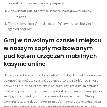
transakcji i złóż swój pierwszy depozyt.
Odbierz nagrodę: Skorzystaj z naszej początkowej oferty
promocyjnej.
Zanurz się w akcji: Odkryj nasz zróżnicowany katalog gier i
zgarniaj nagrody!
Graj w dowolnym czasie i miejscu
w naszym zoptymalizowanym
pod kątem urządzeń mobilnych
kasynie online
Hit n Spin jest ulepszony dla urządzeń mobilnych, dzięki czemu masz
pewność, że możesz uzyskać dostęp do swoich ulubionych gier z
dowolnego miejsca. Niezależnie od tego, czy grasz na smartfonie,
iPadzie czy komputerze, nasza strona internetowa zapewnia płynną
sesję gry na dowolnym oprogramowaniu systemowym. Nie są
wymagane żadne dodatkowe instalacje — po prostu otwórz naszą
stronę za pomocą domyślnej przeglądarki. Skorzystaj z łatwego