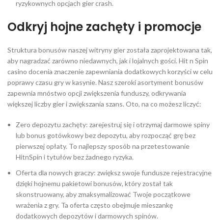
ryzykownych opcjach gier crash.
Odkryj hojne zachęty i promocje
Struktura bonusów naszej witryny gier została zaprojektowana tak,
aby nagradzać zarówno niedawnych, jak i lojalnych gości. Hit n Spin
casino docenia znaczenie zapewniania dodatkowych korzyści w celu
poprawy czasu gry w kasynie. Nasz szeroki asortyment bonusów
zapewnia mnóstwo opcji zwiększenia funduszy, odkrywania
większej liczby gier i zwiększania szans. Oto, na co możesz liczyć:
Zero depozytu zachęty: zarejestruj się i otrzymaj darmowe spiny
lub bonus gotówkowy bez depozytu, aby rozpocząć grę bez
pierwszej opłaty. To najlepszy sposób na przetestowanie
HitnSpin i tytułów bez żadnego ryzyka.
Oferta dla nowych graczy: zwiększ swoje fundusze rejestracyjne
dzięki hojnemu pakietowi bonusów, który został tak
skonstruowany, aby zmaksymalizować Twoje początkowe
wrażenia z gry. Ta oferta często obejmuje mieszankę
dodatkowych depozytów i darmowych spinów.