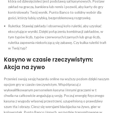
która od dziesięcioleci jest podstawą sal kasynowych. Postaw
zakład na gracza, bankiera lub remis i pozwól, aby karty do gry
kontrolowały Twój wynik. Punto Banco to solidny wybór dla
gości, którzy lubią szybką, bezproblemową rozgrywkę.
Ruletka: Stawiaj zakłady i obserwuj koło ruletki, aby uzyskać
ekscytujące wyniki. Dzięki połączeniu kombinacji zakładów, w
tym typów liczb, typów czerwonych/czarnych lub grup liczb,
ruletka zapewnia niekończącą się zabawę. Czy kulka ruletki trafi
w Twój typ?
Kasyno w czasie rzeczywistym:
Akcja na żywo
Przenieś swoją sesję hazardu online na wyższy poziom dzięki naszym
opcjom gry w czasie rzeczywistym. Współpracuj z
wykwalifikowanym personelem kasyna i innymi graczami w t
chwila na całkowicie angażującą sesję. Poczuj energię fizycznego
kasyna z wygody własnej przestrzeni, uzupełnioną o prawdziwy
szum tła i obrazy. Ciesz się wersjami blackjacka na żywo, gier w
kołowrotek, Punto Banco i innych, wszystkie transmitowane w