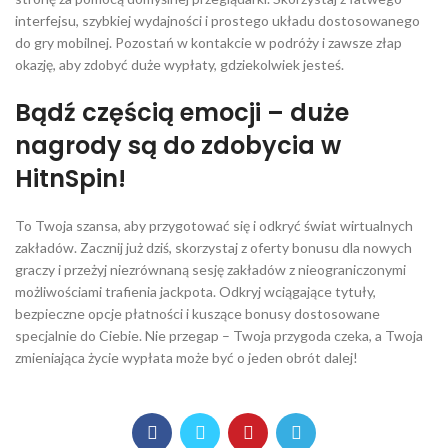
interfejsu, szybkiej wydajności i prostego układu dostosowanego
do gry mobilnej. Pozostań w kontakcie w podróży i zawsze złap
okazję, aby zdobyć duże wypłaty, gdziekolwiek jesteś.
Bądź częścią emocji – duże
nagrody są do zdobycia w
HitnSpin!
To Twoja szansa, aby przygotować się i odkryć świat wirtualnych
zakładów. Zacznij już dziś, skorzystaj z oferty bonusu dla nowych
graczy i przeżyj niezrównaną sesję zakładów z nieograniczonymi
możliwościami trafienia jackpota. Odkryj wciągające tytuły,
bezpieczne opcje płatności i kuszące bonusy dostosowane
specjalnie do Ciebie. Nie przegap – Twoja przygoda czeka, a Twoja
zmieniająca życie wypłata może być o jeden obrót dalej!