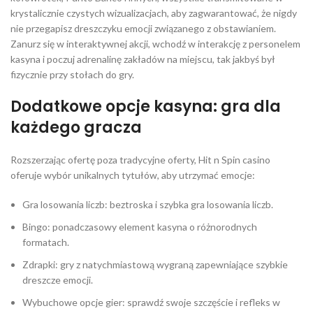
krystalicznie czystych wizualizacjach, aby zagwarantować, że nigdy
nie przegapisz dreszczyku emocji związanego z obstawianiem.
Zanurz się w interaktywnej akcji, wchodź w interakcję z personelem
kasyna i poczuj adrenalinę zakładów na miejscu, tak jakbyś był
fizycznie przy stołach do gry.
Dodatkowe opcje kasyna: gra dla
każdego gracza
Rozszerzając ofertę poza tradycyjne oferty, Hit n Spin casino
oferuje wybór unikalnych tytułów, aby utrzymać emocje:
Gra losowania liczb: beztroska i szybka gra losowania liczb.
Bingo: ponadczasowy element kasyna o różnorodnych
formatach.
Zdrapki: gry z natychmiastową wygraną zapewniające szybkie
dreszcze emocji.
Wybuchowe opcje gier: sprawdź swoje szczęście i refleks w