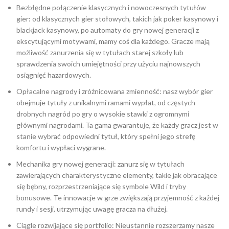
Bezbłędne połączenie klasycznych i nowoczesnych tytułów
gier: od klasycznych gier stołowych, takich jak poker kasynowy i
blackjack kasynowy, po automaty do gry nowej generacji z
ekscytującymi motywami, mamy coś dla każdego. Gracze mają
możliwość zanurzenia się w tytułach starej szkoły lub
sprawdzenia swoich umiejętności przy użyciu najnowszych
osiągnięć hazardowych.
Opłacalne nagrody i zróżnicowana zmienność: nasz wybór gier
obejmuje tytuły z unikalnymi ramami wypłat, od częstych
drobnych nagród po gry o wysokie stawki z ogromnymi
głównymi nagrodami. Ta gama gwarantuje, że każdy gracz jest w
stanie wybrać odpowiedni tytuł, który spełni jego strefę
komfortu i wypłaci wygrane.
Mechanika gry nowej generacji: zanurz się w tytułach
zawierających charakterystyczne elementy, takie jak obracające
się bębny, rozprzestrzeniające się symbole Wild i tryby
bonusowe. Te innowacje w grze zwiększają przyjemność z każdej
rundy i sesji, utrzymując uwagę gracza na dłużej.
Ciągle rozwijające się portfolio: Nieustannie rozszerzamy nasze