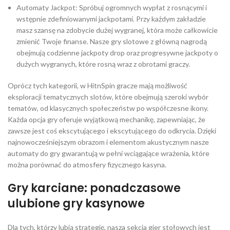
Automaty Jackpot: Spróbuj ogromnych wypłat z rosnącymi i
wstępnie zdefiniowanymi jackpotami. Przy każdym zakładzie
masz szansę na zdobycie dużej wygranej, która może całkowicie
zmienić Twoje finanse. Nasze gry slotowe z główną nagrodą
obejmują codzienne jackpoty drop oraz progresywne jackpoty o
dużych wygranych, które rosną wraz z obrotami graczy.
Oprócz tych kategorii, w HitnSpin gracze mają możliwość
eksploracji tematycznych slotów, które obejmują szeroki wybór
tematów, od klasycznych społeczeństw po współczesne ikony.
Każda opcja gry oferuje wyjątkową mechanikę, zapewniając, że
zawsze jest coś ekscytującego i ekscytującego do odkrycia. Dzięki
najnowocześniejszym obrazom i elementom akustycznym nasze
automaty do gry gwarantują w pełni wciągające wrażenia, które
można porównać do atmosfery fizycznego kasyna.
Gry karciane: ponadczasowe
ulubione gry kasynowe
Dla tych, którzy lubią strategię, nasza sekcja gier stołowych jest