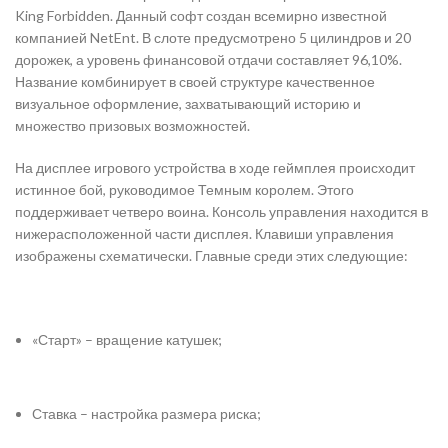
King Forbidden. Данный софт создан всемирно известной
компанией NetEnt. В слоте предусмотрено 5 цилиндров и 20
дорожек, а уровень финансовой отдачи составляет 96,10%.
Название комбинирует в своей структуре качественное
визуальное оформление, захватывающий историю и
множество призовых возможностей.
На дисплее игрового устройства в ходе геймплея происходит
истинное бой, руководимое Темным королем. Этого
поддерживает четверо воина. Консоль управления находится в
нижерасположенной части дисплея. Клавиши управления
изображены схематически. Главные среди этих следующие:
«Старт» – вращение катушек;
Ставка – настройка размера риска;