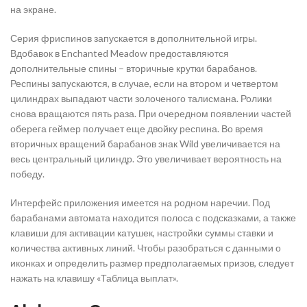
на экране.
Серия фриспинов запускается в дополнительной игры.
Вдобавок в Enchanted Meadow предоставляются
дополнительные спины – вторичные крутки барабанов.
Респины запускаются, в случае, если на втором и четвертом
цилиндрах выпадают части золоченого талисмана. Ролики
снова вращаются пять раза. При очередном появлении частей
оберега геймер получает еще двойку респина. Во время
вторичных вращений барабанов знак Wild увеличивается на
весь центральный цилиндр. Это увеличивает вероятность на
победу.
Интерфейс приложения имеется на родном наречии. Под
барабанами автомата находится полоса с подсказками, а также
клавиши для активации катушек, настройки суммы ставки и
количества активных линий. Чтобы разобраться с данными о
иконках и определить размер предполагаемых призов, следует
нажать на клавишу «Таблица выплат».