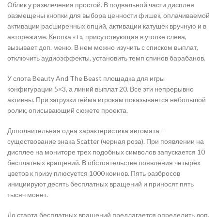
Облик у развлечения простой. В подвальной части дисплея
размещены кнопки для выбора ценности фишек, оплачиваемой
активации расширенных опций, активации катушек вручную и в
авторежиме. Кнопка «+», присутствующая в уголке слева,
вызывает доп. меню. В нем можно изучить с списком выплат,
отключить аудиоэффекты, установить темп спинов барабанов.
У слота Beauty And The Beast площадка для игры
конфигурации 5×3, а линий выплат 20. Все эти непрерывно
активны. При загрузки гейма игрокам показывается небольшой
ролик, описывающий сюжете проекта.
Дополнительная одна характеристика автомата –
существование знака Scatter (черная роза). При появлении на
дисплее на мониторе трех подобных символов запускается 10
бесплатных вращений. В обстоятельстве появления четырёх
цветов к призу плюсуется 1000 коинов. Пять разбросов
инициируют десять бесплатных вращений и приносят пять
тысяч монет.
До старта бесплатных вращений предлагается определить доп.