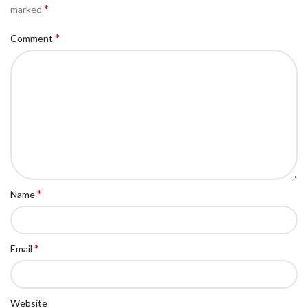
*
marked
*
Comment
*
Name
*
Email
Website