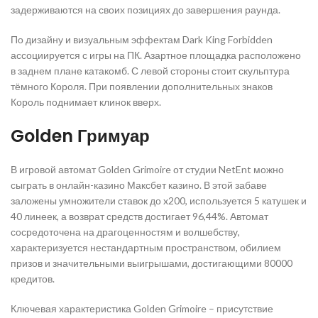
задерживаются на своих позициях до завершения раунда.
По дизайну и визуальным эффектам Dark King Forbidden
ассоциируется с игры на ПК. Азартное площадка расположено
в заднем плане катакомб. С левой стороны стоит скульптура
тёмного Короля. При появлении дополнительных знаков
Король поднимает клинок вверх.
Golden Гримуар
В игровой автомат Golden Grimoire от студии NetEnt можно
сыграть в онлайн-казино Максбет казино. В этой забаве
заложены умножители ставок до x200, используется 5 катушек и
40 линеек, а возврат средств достигает 96,44%. Автомат
сосредоточена на драгоценностям и волшебству,
характеризуется нестандартным пространством, обилием
призов и значительными выигрышами, достигающими 80000
кредитов.
Ключевая характеристика Golden Grimoire – присутствие