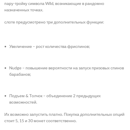
пару-тройку символа Wild, возникающие в рандомно
назначенных точках.
слоте предусмотрено три дополнительных функции:
Увеличение – рост количества фриспинов;
Nudge – повышение вероятности на запуск призовых спинов
барабанов;
Подъем & Толчок – объединение 2 предыдущих
возможностей.
Их возможно запустить платно. Покупка дополнительных опций
стоит 5, 15 и 30 монет соответственно.