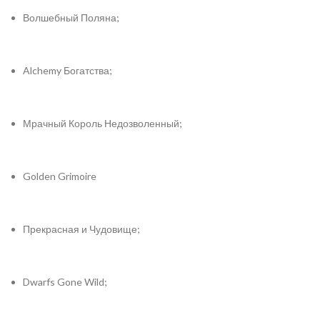
Волшебный Поляна;
Alchemy Богатства;
Мрачный Король Недозволенный;
Golden Grimoire
Прекрасная и Чудовище;
Dwarfs Gone Wild;