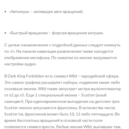
«Автоигра» – активация авто вращений;
«Быстрый вращение – форсаж вращения катушек.
С целью ознакомления с подробной данных следует кликнуть
по «I». На панели навигации развлечения также находится
изображение мегафона. По нажатии по иконке загружаются
настройки аудио.
В Dark King Forbidden есть символ Wild – чародейский сфера.
Это самое графика расширяет наборы, подменяя какие-либо
основные иконки. Wild также запускает экстра мультипликатор
от x2 до x5. Еще 1 специальный иконка – Scatter (алый
самоцвет). При единовременном выпадении на дисплее трех
Scatter-иконок запускаются фриспины. В количества числа
Scatter'ов, фриспинов может быть 10, 12 либо пятнадцати. Во
время бесплатных вращений в основной части поля
появляется символ креста. Любые иконки Wild, выпавшие там,