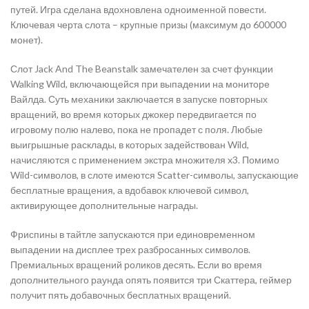
путей. Игра сделана вдохновлена одноименной повести.
Ключевая черта слота – крупные призы (максимум до 600000
монет).
Слот Jack And The Beanstalk замечателен за счет функции
Walking Wild, включающейся при выпадении на мониторе
Вайлда. Суть механики заключается в запуске повторных
вращений, во время которых джокер передвигается по
игровому полю налево, пока не пропадет с поля. Любые
выигрышные расклады, в которых задействован Wild,
начисляются с применением экстра множителя x3. Помимо
Wild-символов, в слоте имеются Scatter-символы, запускающие
бесплатные вращения, а вдобавок ключевой символ,
активирующее дополнительные награды.
Фриспины в тайтле запускаются при единовременном
выпадении на дисплее трех разбросанных символов.
Премиальных вращений роликов десять. Если во время
дополнительного раунда опять появится три Скаттера, геймер
получит пять добавочных бесплатных вращений.