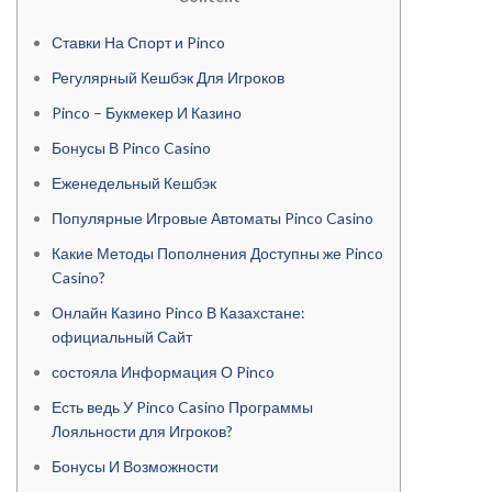
Ставки На Спорт и Pinco
Регулярный Кешбэк Для Игроков
Pinco – Букмекер И Казино
Бонусы В Pinco Casino
Еженедельный Кешбэк
Популярные Игровые Автоматы Pinco Casino
Какие Методы Пополнения Доступны же Pinco
Casino?
Онлайн Казино Pinco В Казахстане:
официальный Сайт
состояла Информация О Pinco
Есть ведь У Pinco Casino Программы
Лояльности для Игроков?
Бонусы И Возможности