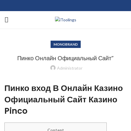
MONOBRAND
Пинко Онлайн Официальный Сайт”
Administrator
Пинко вход В Онлайн Казино
Официальный Сайт Казино
Pinco
Content