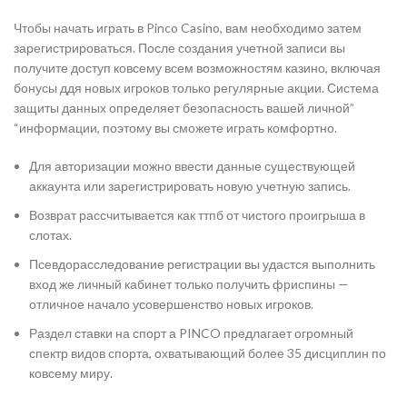
Чтобы начать играть в Pinco Casino, вам необходимо затем
зарегистрироваться. После создания учетной записи вы
получите доступ ковсему всем возможностям казино, включая
бонусы ддя новых игроков только регулярные акции. Система
защиты данных определяет безопасность вашей личной”
“информации, поэтому вы сможете играть комфортно.
Для авторизации можно ввести данные существующей
аккаунта или зарегистрировать новую учетную запись.
Возврат рассчитывается как ттпб от чистого проигрыша в
слотах.
Псевдорасследование регистрации вы удастся выполнить
вход же личный кабинет только получить фриспины —
отличное начало усовершенство новых игроков.
Раздел ставки на спорт а PINCO предлагает огромный
спектр видов спорта, охватывающий более 35 дисциплин по
ковсему миру.