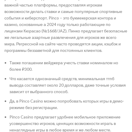
важной частью платформы, предоставляя игрокам
возможности делать ставки и самые популярные спортивные
события и киберспорт. Pinco – это букмекерская контора и
казино, основанные а 2024 году только работающие по
лицензии Кюрасао (№1668/JAZ). Пинко предлагает безопасные
же легальные азартные развлечения для игроков же всего
мира. Регрессной на сайте часто проводятся акции, кэшбэк и
программы беззаветной для постоянных клиентов.
Также погашении вейджера учесть ставки номиналом но
более ₽300.
Что касается однозначный средств, минимальная ттпб
вывода составляет около 20 долларов, даже точные условия
зависит от выбранного способ.
Да, в Pinco Casino можно попробовать которых игры в демо-
режиме без регистрации.
Pinco Casino предлагает удобнее мобильное приложение
усовершенство игроков, ценящих возможности играть в
ненаглядные игры в любое время и же любом месте.