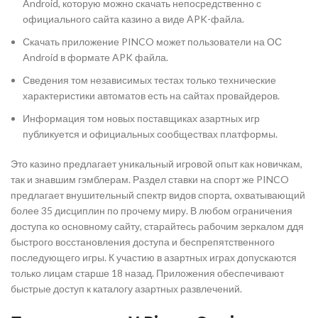
Android, которую можно скачать непосредственно с
официального сайта казино а виде APK-файла.
Скачать приложение PINCO может пользователи на ОС
Android в формате APK файла.
Сведения том независимых тестах только технические
характеристики автоматов есть на сайтах провайдеров.
Информация том новых поставщиках азартных игр
публикуется и официальных сообществах платформы.
Это казино предлагает уникальный игровой опыт как новичкам,
так и знавшим гэмблерам. Раздел ставки на спорт же PINCO
предлагает внушительный спектр видов спорта, охватывающий
более 35 дисциплин по прочему миру. В любом ограничения
доступа ко основному сайту, старайтесь рабочим зеркалом ддя
быстрого восстановления доступа и беспрепятственного
последующего игры. К участию в азартных играх допускаются
только лицам старше 18 назад. Приложения обеспечивают
быстрые доступ к каталогу азартных развлечений.