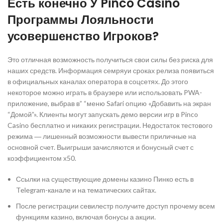
Есть конечно У Pinco Casino
Программы Лояльности
усовершенство Игроков?
Это отличная возможность получиться свои силы без риска для
наших средств. Информация семряуи сроках релиза появиться
в официальных каналах оператора в соцсетях. До этого
некоторое можно играть в браузере или использовать PWA-
приложение, выбрав в” “меню Safari опцию «Добавить на экран
“Домой”». Клиенты могут запускать демо версии игр в Pinco
Casino бесплатно и никаких регистрации. Недостаток тестового
режима ― лишенный возможности вывести приличные на
основной счет. Выигрыши зачисляются и бонусный счет с
коэффициентом х50.
Ссылки на существующие домены казино Пинко есть в
Telegram-канале и на тематических сайтах.
После регистрации севилестр получите доступ прочему всем
функциям казино, включая бонусы а акции.