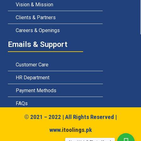
Vision & Mission
Clients & Partners
Careers & Openings
Emails & Support
Customer Care
HR Department
Payment Methods
FAQs
© 2021 – 2022 | All Rights Reserved |
www.
itoolings
.pk