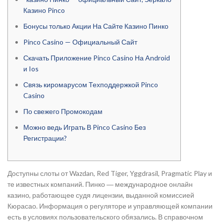
Казино Pinco
Бонусы только Акции На Сайте Казино Пинко
Pinco Casino — Официальный Сайт
Скачать Приложение Pinco Casino На Android
и Ios
Связь киромарусом Техподдержкой Pinco
Casino
По свежего Промокодам
Можно ведь Играть В Pinco Casino Без
Регистрации?
Доступны слоты от Wazdan, Red Tiger, Yggdrasil, Pragmatic Play и
те известных компаний. Пинко ― международное онлайн
казино, работающее судя лицензии, выданной комиссией
Кюрасао. Информация о регуляторе и управляющей компании
есть в условиях пользовательского обязались. В справочном