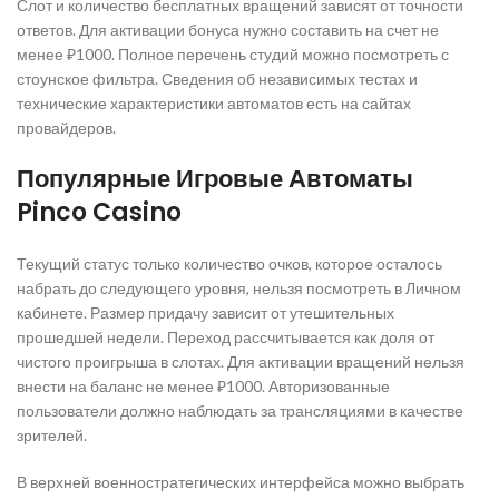
Слот и количество бесплатных вращений зависят от точности
ответов. Для активации бонуса нужно составить на счет не
менее ₽1000. Полное перечень студий можно посмотреть с
стоунское фильтра. Сведения об независимых тестах и
технические характеристики автоматов есть на сайтах
провайдеров.
Популярные Игровые Автоматы
Pinco Casino
Текущий статус только количество очков, которое осталось
набрать до следующего уровня, нельзя посмотреть в Личном
кабинете. Размер придачу зависит от утешительных
прошедшей недели. Переход рассчитывается как доля от
чистого проигрыша в слотах. Для активации вращений нельзя
внести на баланс не менее ₽1000. Авторизованные
пользователи должно наблюдать за трансляциями в качестве
зрителей.
В верхней военностратегических интерфейса можно выбрать