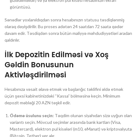
gizlədilməlidir) və ya elektron pul kisəsi hesabınızın ekran
görüntüsü.
Sənədlər yoxlanıldıqdan sonra hesabınızın statusu təsdiqlənmiş
olaraq dəyişdirilir. Bu proses adətən 24 saatdan 72 saata qədər
davam edir. Təsdiqdən sonra bütün maliyyə məhdudiyyətləri aradan
qaldırılır.
İlk Depozitin Edilməsi və Xoş
Gəldin Bonusunun
Aktivləşdirilməsi
Hesabınıza vəsait əlavə etmək və başlanğıc təklifini əldə etmək
üçün şəxsi kabinetinizdəki “Kassa” bölməsinə keçin. Minimum
depozit məbləği 20 AZN təşkil edir.
Ödəmə üsulunu seçin:
Təqdim olunan siyahıdan sizə uyğun olan
variantı seçin. Mövcud seçimlər arasında bank kartları (Visa,
Mastercard), elektron pul kisələri (m10, eManat) və kriptovalyuta
(Bitcoin, Tether) yer alır.