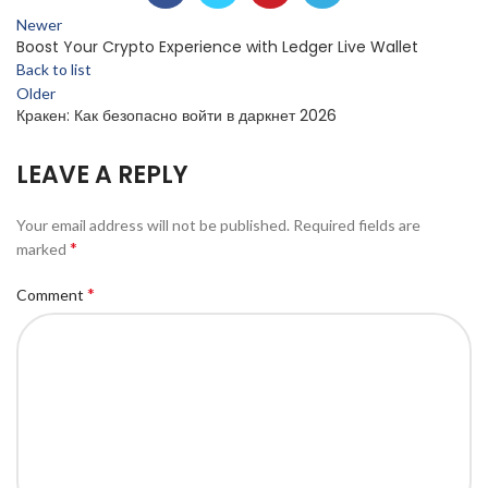
Newer
Boost Your Crypto Experience with Ledger Live Wallet
Back to list
Older
Кракен: Как безопасно войти в даркнет 2026
LEAVE A REPLY
Your email address will not be published.
Required fields are
*
marked
*
Comment