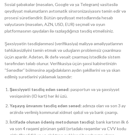
Sosial şəbəkələr (məsələn, Google və ya Telegram) vasitəsilə
qeydiyyat məlumatların avtomatik sinxronizasiyasını təmin edir və
prosesi sürətləndirir. Bütün qeydiyyat metodlarında hesab
valyutasını (məsələn, AZN, USD, EUR) seçməli və oyun
platformasının qaydaları ilə razılaşdığınızı təsdiq etməlisiniz.
Şəxsiyyətin təsdiqlənməsi (verifikasiya) maliyyə əməliyyatlarının
təhlükəsizliyini təmin etmək və uduşların problemsiz çıxarılması
üçün aparılır. Adətən, ilk dəfə vəsait çıxarmaq istədikdə sistem
tərəfindən tələb olunur. Verifikasiya üçün şəxsi kabinetinizin
“Sənədlər” bölməsinə aşağıdakıların aydın şəkillərini və ya skan
edilmiş surətlərini yükləmək lazımdır:
Şəxsiyyəti təsdiq edən sənəd:
pasportun və ya şəxsiyyət
vəsiqəsinin (ID kart) hər iki üzü.
Yaşayış ünvanını təsdiq edən sənəd:
adınıza olan və son 3 ay
ərzində verilmiş kommunal xidmət qəbzi və ya bank çıxarışı.
İstifadə olunan ödəniş metodunun təsdiqi:
bank kartının ilk 6
və son 4 rəqəmi görünən şəkli (ortadakı rəqəmlər və CVV kodu