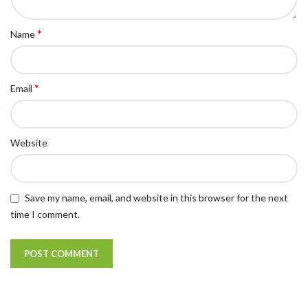
*
Name
*
Email
Website
Save my name, email, and website in this browser for the next
time I comment.