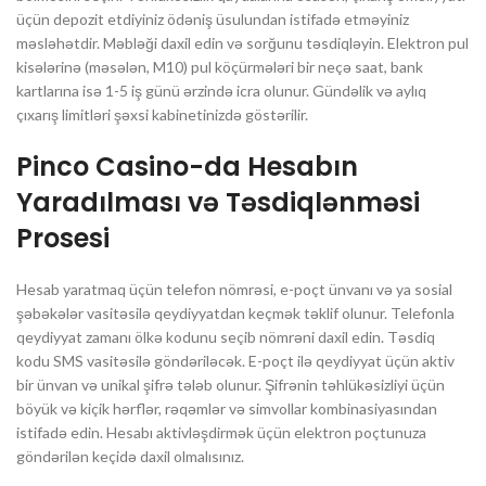
üçün depozit etdiyiniz ödəniş üsulundan istifadə etməyiniz
məsləhətdir. Məbləği daxil edin və sorğunu təsdiqləyin. Elektron pul
kisələrinə (məsələn, M10) pul köçürmələri bir neçə saat, bank
kartlarına isə 1-5 iş günü ərzində icra olunur. Gündəlik və aylıq
çıxarış limitləri şəxsi kabinetinizdə göstərilir.
Pinco Casino-da Hesabın
Yaradılması və Təsdiqlənməsi
Prosesi
Hesab yaratmaq üçün telefon nömrəsi, e-poçt ünvanı və ya sosial
şəbəkələr vasitəsilə qeydiyyatdan keçmək təklif olunur. Telefonla
qeydiyyat zamanı ölkə kodunu seçib nömrəni daxil edin. Təsdiq
kodu SMS vasitəsilə göndəriləcək. E-poçt ilə qeydiyyat üçün aktiv
bir ünvan və unikal şifrə tələb olunur. Şifrənin təhlükəsizliyi üçün
böyük və kiçik hərflər, rəqəmlər və simvollar kombinasiyasından
istifadə edin. Hesabı aktivləşdirmək üçün elektron poçtunuza
göndərilən keçidə daxil olmalısınız.