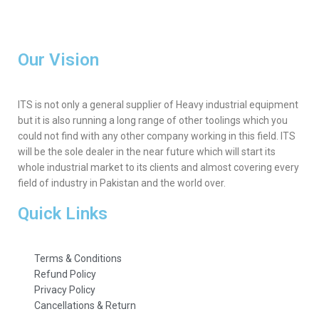
Our Vision
ITS is not only a general supplier of Heavy industrial equipment
but it is also running a long range of other toolings which you
could not find with any other company working in this field. ITS
will be the sole dealer in the near future which will start its
whole industrial market to its clients and almost covering every
field of industry in Pakistan and the world over.
Quick Links
Terms & Conditions
Refund Policy
Privacy Policy
Cancellations & Return