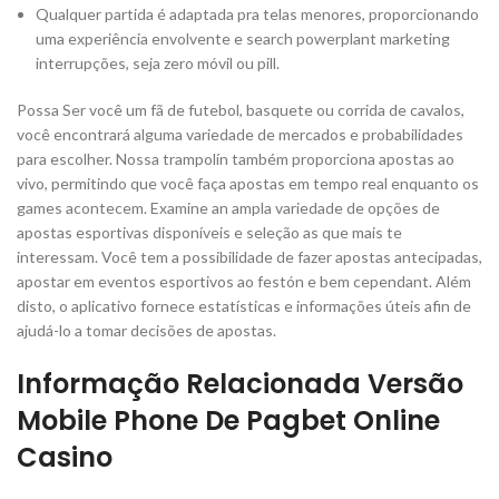
Qualquer partida é adaptada pra telas menores, proporcionando
uma experiência envolvente e search powerplant marketing
interrupções, seja zero móvil ou pill.
Possa Ser você um fã de futebol, basquete ou corrida de cavalos,
você encontrará alguma variedade de mercados e probabilidades
para escolher. Nossa trampolín também proporciona apostas ao
vivo, permitindo que você faça apostas em tempo real enquanto os
games acontecem. Examine an ampla variedade de opções de
apostas esportivas disponíveis e seleção as que mais te
interessam. Você tem a possibilidade de fazer apostas antecipadas,
apostar em eventos esportivos ao festón e bem cependant. Além
disto, o aplicativo fornece estatísticas e informações úteis afin de
ajudá-lo a tomar decisões de apostas.
Informação Relacionada Versão
Mobile Phone De Pagbet Online
Casino