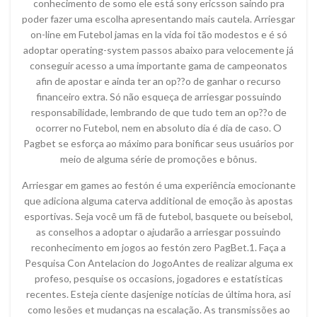
conhecimento de somo ele está sony ericsson saindo pra
poder fazer uma escolha apresentando mais cautela. Arriesgar
on-line em Futebol jamas en la vida foi tão modestos e é só
adoptar operating-system passos abaixo para velocemente já
conseguir acesso a uma importante gama de campeonatos
afin de apostar e ainda ter an op??o de ganhar o recurso
financeiro extra. Só não esqueça de arriesgar possuindo
responsabilidade, lembrando de que tudo tem an op??o de
ocorrer no Futebol, nem en absoluto dia é dia de caso. O
Pagbet se esforça ao máximo para bonificar seus usuários por
meio de alguma série de promoções e bônus.
Arriesgar em games ao festón é uma experiência emocionante
que adiciona alguma caterva additional de emoção às apostas
esportivas. Seja você um fã de futebol, basquete ou beisebol,
as conselhos a adoptar o ajudarão a arriesgar possuindo
reconhecimento em jogos ao festón zero PagBet.1. Faça a
Pesquisa Con Antelacion do JogoAntes de realizar alguma ex
profeso, pesquise os occasions, jogadores e estatísticas
recentes. Esteja ciente dasjenige notícias de última hora, asi
como lesões et mudanças na escalação. As transmissões ao