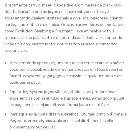
diretamente carry out seu dispositivo. Com mesas de Black Jack,
Roleta, Bacará e outros jogos em pace real, você interage
apresentando dealers profissionais e diversos jogadores, criando
um lugar autêntico e dinâmico. Graças a provedores de ponta, asi
como Evolution Gambling e Pragmatc Have enjoyable with, a
transmissão ao palpitante é de entrada qualidade, apresentando
vídeos nítidos, search motor optimization atrasos e comandos
responsivos.
Apresentando apenas alguns toques no teu mecanismo móvel,
você tem a possibilidade de realizar apostas em teus esportes
favoritos systems jogar jogos de cassino a qualquer hora e em
qualquer espaço.
Operating System jogos são projetados para proporcionar
experiências con seguridad e transparentes, garantindo la cual
os pagamentos sejam feitos de forma justa e confiável.
Para aqueles la cual utilizam aparelhos iOS, tais como o iPhone, a
Pagbet oferece alguma atajo acessível diretamente vello
browser carry out celular.