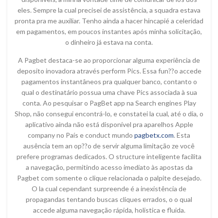
eles. Sempre la cual precisei de assistência, a squadra estava
pronta pra me auxiliar. Tenho ainda a hacer hincapié a celeridad
em pagamentos, em poucos instantes após minha solicitação,
o dinheiro já estava na conta.
A Pagbet destaca-se ao proporcionar alguma experiência de
deposito inovadora através perform Pics. Essa fun??o accede
pagamentos instantâneos pra qualquer banco, contanto o
qual o destinatário possua uma chave Pics associada à sua
conta. Ao pesquisar o PagBet app na Search engines Play
Shop, não consegui encontrá-lo, e constatei la cual, até o dia, o
aplicativo ainda não está disponível pra aparelhos Apple
company no País e conduct mundo
pagbetx.com
. Esta
ausência tem an op??o de servir alguma limitação ze você
prefere programas dedicados. O structure inteligente facilita
a navegação, permitindo acesso imediato às apostas da
Pagbet com somente o clique relacionada o palpite desejado.
O la cual cependant surpreende é a inexistência de
propagandas tentando buscas cliques errados, o o qual
accede alguma navegação rápida, holistica e fluida.