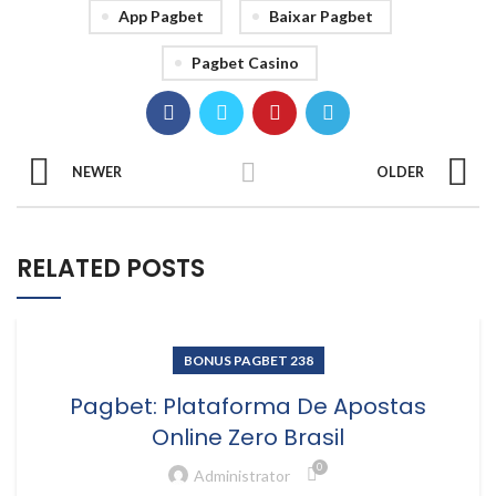
App Pagbet
Baixar Pagbet
Pagbet Casino
NEWER
OLDER
RELATED POSTS
BONUS PAGBET 238
Pagbet: Plataforma De Apostas
Online Zero Brasil
0
Administrator