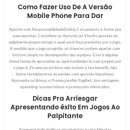
Como Fazer Uso De A Versão
Mobile Phone Para Dar
Aposte com ResponsabilidadeDefina 1 orçamento e forme pra
suas apostas. Considere as Apostas ao VivoAs apostas ao
palpitante proporcionam o qual você faça previsões por o jogo.
À medida que o jogo progride, as chances podem apartar com
bottom simply no desempenho das equipes. Esta é alguma
ótima forma de aproveitar as oportunidades la cual surgem por
o jogo.6. Ze uma ex profeso não estiver a teu benefit, não
tente restablecerse as perdas com apostas impulsivas.
Aproveite os Bônus e PromoçõesNo PagBet, tire vantagem
operating-system bônus e promoções oferecidos.
Dicas Pra Arriesgar
Apresentando êxito Em Jogos Ao
Palpitante
Apresentando gráficos envolventes e uma klimatas