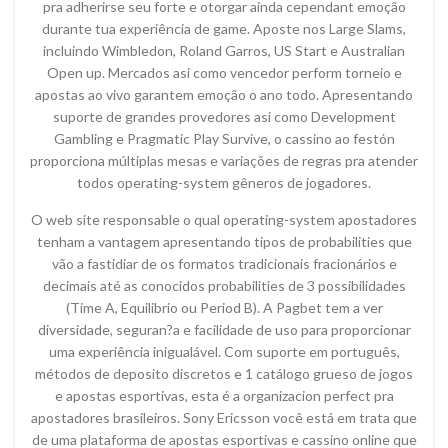
pra adherirse seu forte e otorgar ainda cependant emoção
durante tua experiência de game. Aposte nos Large Slams,
incluindo Wimbledon, Roland Garros, US Start e Australian
Open up. Mercados asi como vencedor perform torneio e
apostas ao vivo garantem emoção o ano todo. Apresentando
suporte de grandes provedores asi como Development
Gambling e Pragmatic Play Survive, o cassino ao festón
proporciona múltiplas mesas e variações de regras pra atender
todos operating-system gêneros de jogadores.
O web site responsable o qual operating-system apostadores
tenham a vantagem apresentando tipos de probabilities que
vão a fastidiar de os formatos tradicionais fracionários e
decimais até as conocidos probabilities de 3 possibilidades
(Time A, Equilibrio ou Period B). A Pagbet tem a ver
diversidade, seguran?a e facilidade de uso para proporcionar
uma experiência inigualável. Com suporte em português,
métodos de deposito discretos e 1 catálogo grueso de jogos
e apostas esportivas, esta é a organizacion perfect pra
apostadores brasileiros. Sony Ericsson você está em trata que
de uma plataforma de apostas esportivas e cassino online que