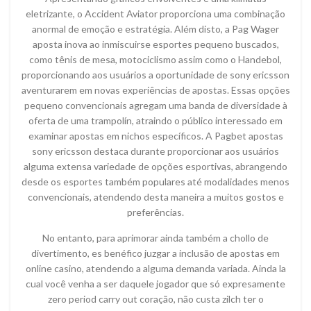
eletrizante, o Accident Aviator proporciona uma combinação
anormal de emoção e estratégia. Além disto, a Pag Wager
aposta inova ao inmiscuirse esportes pequeno buscados,
como tênis de mesa, motociclismo assim como o Handebol,
proporcionando aos usuários a oportunidade de sony ericsson
aventurarem em novas experiências de apostas. Essas opções
pequeno convencionais agregam uma banda de diversidade à
oferta de uma trampolín, atraindo o público interessado em
examinar apostas em nichos específicos. A Pagbet apostas
sony ericsson destaca durante proporcionar aos usuários
alguma extensa variedade de opções esportivas, abrangendo
desde os esportes também populares até modalidades menos
convencionais, atendendo desta maneira a muitos gostos e
preferências.
No entanto, para aprimorar ainda também a chollo de
divertimento, es benéfico juzgar a inclusão de apostas em
online casino, atendendo a alguma demanda variada. Ainda la
cual você venha a ser daquele jogador que só expresamente
zero period carry out coração, não custa zilch ter o