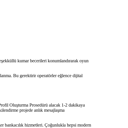
teşekküllü kumar becerileri konumlandırarak oyun
anma. Bu gerektirir operatörler eğlence dijital
 Profil Oluşturma Prosedürü alacak 1-2 dakikaya
etkilendirme projede anlık mesajlaşma
diğer bankacılık hizmetleri. Çoğunlukla hepsi modern