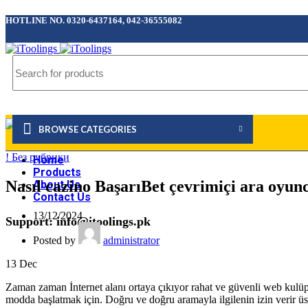
HOTLINE NO. 0320-6437164, 042-36555082
BROWSE CATEGORIES
! Без рубрики
Home
Products
Nasıl cazino BaşarıBet çevrimiçi ara oyun
About Us
Contact Us
13/12/2024
Support: info@itoolings.pk
Posted by
administrator
13
Dec
Zaman zaman İnternet alanı ortaya çıkıyor rahat ve güvenli web kulüpler
modda başlatmak için. Doğru ve doğru aramayla ilgilenin izin verir üst 