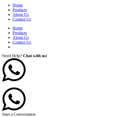
Home
Products
About Us
Contact Us
Home
Products
About Us
Contact Us
Need Help?
Chat with us!
Start a Conversation