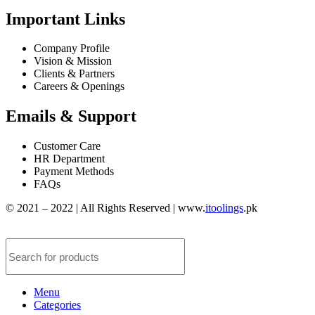
Important Links
Company Profile
Vision & Mission
Clients & Partners
Careers & Openings
Emails & Support
Customer Care
HR Department
Payment Methods
FAQs
© 2021 – 2022 | All Rights Reserved | www.
itoolings
.pk
Menu
Categories