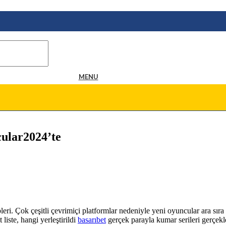
MENU
cular2024’te
i. Çok çeşitli çevrimiçi platformlar nedeniyle yeni oyuncular ara sıra o
liste, hangi yerleştirildi
basarıbet
gerçek parayla kumar serileri gerçekl