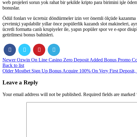
web projeleri sorun yok rahat bir şekilde kripto para birimini işle 
bonuslar.
Ödül fonları ve ücretsiz döndürmeler izin ver önemli ölçüde kazanma ş
çevrimiçi yapılabilir yıllar önce popülerlik kazandı slot makineleri, ay
ücretli formatta canlı krupiyeler ile, yapın popüler spor ve e-spor dis
getirilmesi bonus bahisleri.
Newer
Ozwin On Line Casino Zero Deposit Added Bonus Promo C
Back to list
Older
Mostbet Sign Up Bonus Acquire 100% On Very First Deposit,
Leave a Reply
Your email address will not be published.
Required fields are marked