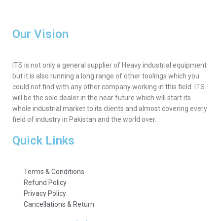
Our Vision
ITS is not only a general supplier of Heavy industrial equipment
but it is also running a long range of other toolings which you
could not find with any other company working in this field. ITS
will be the sole dealer in the near future which will start its
whole industrial market to its clients and almost covering every
field of industry in Pakistan and the world over.
Quick Links
Terms & Conditions
Refund Policy
Privacy Policy
Cancellations & Return