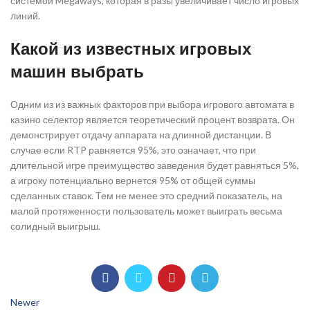
системой Megaways, которая в разы увеличивает число игровых
линий.
Какой из известных игровых
машин выбрать
Одним из из важных факторов при выбора игрового автомата в
казино селектор является теоретический процент возврата. Он
демонстрирует отдачу аппарата на длинной дистанции. В
случае если RTP равняется 95%, это означает, что при
длительной игре преимущество заведения будет равняться 5%,
а игроку потенциально вернется 95% от общей суммы
сделанных ставок. Тем не менее это средний показатель, на
малой протяженности пользователь может выиграть весьма
солидный выигрыш.
Newer