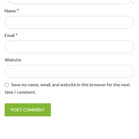
*
Name
*
Email
Website
Save my name, email, and website in this browser for the next
time I comment.