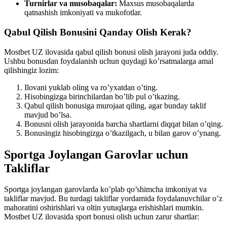
Turnirlar va musobaqalar:
Maxsus musobaqalarda
qatnashish imkoniyati va mukofotlar.
Qabul Qilish Bonusini Qanday Olish Kerak?
Mostbet UZ ilovasida qabul qilish bonusi olish jarayoni juda oddiy.
Ushbu bonusdan foydalanish uchun quydagi ko’rsatmalarga amal
qilishingiz lozim:
Ilovani yuklab oling va ro’yxatdan o’ting.
Hisobingizga birinchilardan bo’lib pul o’tkazing.
Qabul qilish bonusiga murojaat qiling, agar bunday taklif
mavjud bo’lsa.
Bonusni olish jarayonida barcha shartlarni diqqat bilan o’qing.
Bonusingiz hisobingizga o’tkazilgach, u bilan garov o’ynang.
Sportga Joylangan Garovlar uchun
Takliflar
Sportga joylangan garovlarda ko’plab qo’shimcha imkoniyat va
takliflar mavjud. Bu turdagi takliflar yordamida foydalanuvchilar o’z
mahoratini oshirishlari va oltin yutuqlarga erishishlari mumkin.
Mostbet UZ ilovasida sport bonusi olish uchun zarur shartlar: