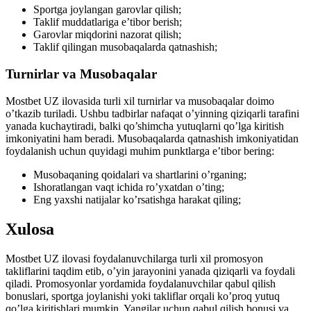
Sportga joylangan garovlar qilish;
Taklif muddatlariga e’tibor berish;
Garovlar miqdorini nazorat qilish;
Taklif qilingan musobaqalarda qatnashish;
Turnirlar va Musobaqalar
Mostbet UZ ilovasida turli xil turnirlar va musobaqalar doimo
o’tkazib turiladi. Ushbu tadbirlar nafaqat o’yinning qiziqarli tarafini
yanada kuchaytiradi, balki qo’shimcha yutuqlarni qo’lga kiritish
imkoniyatini ham beradi. Musobaqalarda qatnashish imkoniyatidan
foydalanish uchun quyidagi muhim punktlarga e’tibor bering:
Musobaqaning qoidalari va shartlarini o’rganing;
Ishoratlangan vaqt ichida ro’yxatdan o’ting;
Eng yaxshi natijalar ko’rsatishga harakat qiling;
Xulosa
Mostbet UZ ilovasi foydalanuvchilarga turli xil promosyon
takliflarini taqdim etib, o’yin jarayonini yanada qiziqarli va foydali
qiladi. Promosyonlar yordamida foydalanuvchilar qabul qilish
bonuslari, sportga joylanishi yoki takliflar orqali ko’proq yutuq
qo’lga kiritishlari mumkin. Yangilar uchun qabul qilish bonusi va