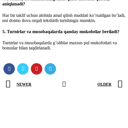
aniqlanadi?
Har bir taklif uchun alohida amal qilish muddati ko’rsatilgan bo’ladi,
uni doimo ilova orqali tekshirib turishingiz mumkin.
5. Turnirlar va musobaqalarda qanday mukofotlar beriladi?
Turnirlar va musobaqalarda g’oliblar maxsus pul mukofotlari va
bonuslar bilan taqdirlanadi.
NEWER
OLDER