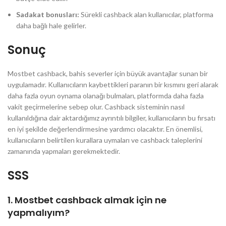
Sadakat bonusları:
Sürekli cashback alan kullanıcılar, platforma
daha bağlı hale gelirler.
Sonuç
Mostbet cashback, bahis severler için büyük avantajlar sunan bir
uygulamadır. Kullanıcıların kaybettikleri paranın bir kısmını geri alarak
daha fazla oyun oynama olanağı bulmaları, platformda daha fazla
vakit geçirmelerine sebep olur. Cashback sisteminin nasıl
kullanıldığına dair aktardığımız ayrıntılı bilgiler, kullanıcıların bu fırsatı
en iyi şekilde değerlendirmesine yardımcı olacaktır. En önemlisi,
kullanıcıların belirtilen kurallara uymaları ve cashback taleplerini
zamanında yapmaları gerekmektedir.
SSS
1. Mostbet cashback almak için ne
yapmalıyım?