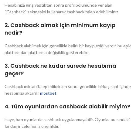
Hesabınıza giriş yaptıktan sonra profil bölümünde yer alan
“Cashback” sekmesini kullanarak cashback talep edebilirsiniz.
2. Cashback almak için minimum kayıp
nedir?
Cashback alabilmek için genellikle belirli bir kayıp eşiği vardır, bu eşik
platformdan platforma değişiklik gösterebilir.
3. Cashback ne kadar sürede hesabıma
geçer?
Cashback miktarı talep edildikten sonra genellikle birkaç saat içinde
hesabınıza aktarılır
mostbet
.
4. Tüm oyunlardan cashback alabilir miyim?
Hayır, bazı oyunlarda cashback uygulanmayabilir. Oyunlar arasındaki
farkları incelemeniz önemlidir.