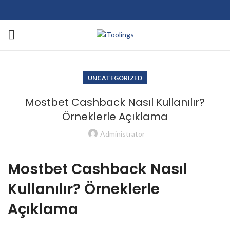
UNCATEGORIZED
Mostbet Cashback Nasıl Kullanılır?
Örneklerle Açıklama
Administrator
Mostbet Cashback Nasıl
Kullanılır? Örneklerle
Açıklama