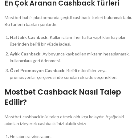
En Çok Aranan Cashback Türleri
Mostbet bahis platformunda çeşitli cashback türleri bulunmaktadır.
Bu türlerin bazıları şunlardır:
Haftalık Cashback:
Kullanıcıların her hafta yaptıkları kayıplar
üzerinden belirli bir yüzde iadesi.
Aylık Cashback:
Ay boyunca kaybedilen miktarın hesaplanarak,
kullanıcılara geri ödenmesi.
Özel Promosyon Cashback:
Belirli etkinlikler veya
promosyonlar çerçevesinde sunulan ek iade seçenekleri.
Mostbet Cashback Nasıl Talep
Edilir?
Mostbet cashback’inizi talep etmek oldukça kolaydır. Aşağıdaki
adımları izleyerek cashback’inizi alabilirsiniz:
Hesabınıza giriş yapın.