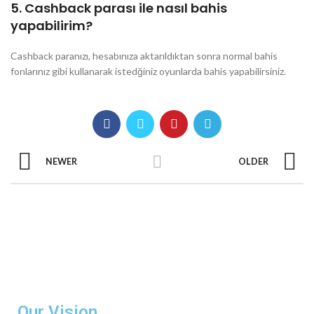
5. Cashback parası ile nasıl bahis
yapabilirim?
Cashback paranızı, hesabınıza aktarıldıktan sonra normal bahis
fonlarınız gibi kullanarak istedğiniz oyunlarda bahis yapabilirsiniz.
NEWER
OLDER
Our Vision