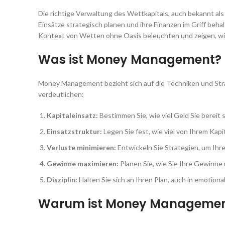
Die richtige Verwaltung des Wettkapitals, auch bekannt a
Einsätze strategisch planen und ihre Finanzen im Griff be
Kontext von Wetten ohne Oasis beleuchten und zeigen, wi
Was ist Money Management?
Money Management bezieht sich auf die Techniken und Strat
verdeutlichen:
Kapitaleinsatz:
Bestimmen Sie, wie viel Geld Sie bereit s
Einsatzstruktur:
Legen Sie fest, wie viel von Ihrem Kapi
Verluste minimieren:
Entwickeln Sie Strategien, um Ihr
Gewinne maximieren:
Planen Sie, wie Sie Ihre Gewinne 
Disziplin:
Halten Sie sich an Ihren Plan, auch in emotion
Warum ist Money Management