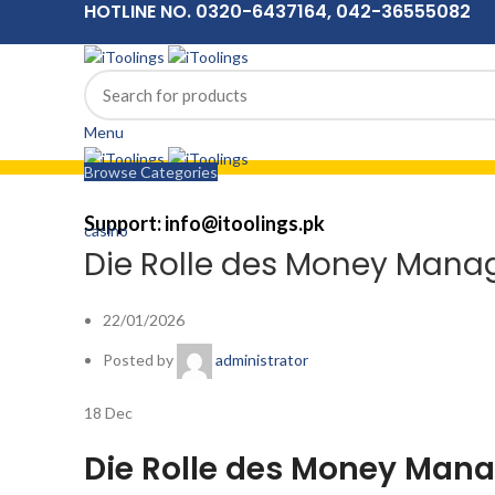
HOTLINE NO. 0320-6437164, 042-36555082
Menu
Browse Categories
Support: info@itoolings.pk
casino
Die Rolle des Money Mana
22/01/2026
Posted by
administrator
18
Dec
Die Rolle des Money Man