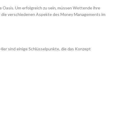
 Oasis. Um erfolgreich zu sein, müssen Wettende ihre
n wir die verschiedenen Aspekte des Money Managements im
ier sind einige Schlüsselpunkte, die das Konzept