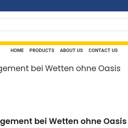
HOME
PRODUCTS
ABOUT US
CONTACT US
gement bei Wetten ohne Oasis
agement bei Wetten ohne Oasis