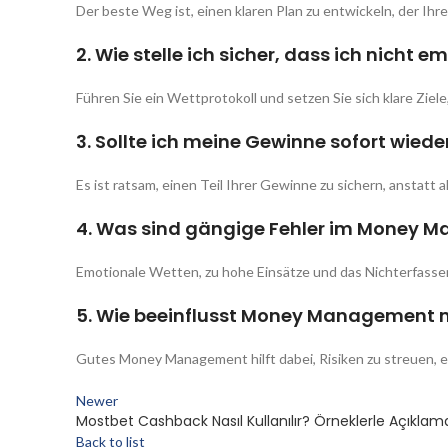
Der beste Weg ist, einen klaren Plan zu entwickeln, der Ihre
2. Wie stelle ich sicher, dass ich nicht e
Führen Sie ein Wettprotokoll und setzen Sie sich klare Ziel
3. Sollte ich meine Gewinne sofort wiede
Es ist ratsam, einen Teil Ihrer Gewinne zu sichern, anstatt a
4. Was sind gängige Fehler im Money 
Emotionale Wetten, zu hohe Einsätze und das Nichterfassen
5. Wie beeinflusst Money Management me
Gutes Money Management hilft dabei, Risiken zu streuen, em
Newer
Mostbet Cashback Nasıl Kullanılır? Örneklerle Açıklam
Back to list