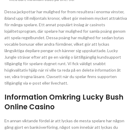
Dessa jackpottar har mulighed for from resultera i enorma vinster,
ibland upp till miljontals kronor, vilket gör meinem mycket attraktiva
för många spelare. Ett annat populärt inslag är casinots
lojalitetsprogram, där spelare har mulighed for samla poäng genom
att spela regelbundet. Dessa poäng har mulighed for sedan bytas
vocable bonusar eller andra förmåner, vilket gör att lyckas
långsiktiga depilare pengar och känner sig uppskattade. Lucky
Jungle strävar efter att ge en vänlig o lättillgänglig kundsupport
tillgänglig för spelare dygnet runt. Vi fick väldigt snabbt
högkvalitativ hjälp när ni ville ta reda på en delete information åt
ser, våra trogna läsare. Oavsett när du spelar finns supporten
tillgänglig via e-post eller livechatt.
Information Omkring Lucky Bush
Online Casino
En annan viktande fördel är att lyckas de mesta spelare har någon
gång gjort en banköverföring, något som innebär att lyckas du