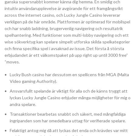
ganska supersnabbt kommer känna dig hemma. En smidig och
intuitiv användarupplevelse är avgörande för ett framgångsrikt
across the internet casino, och Lucky Jungle Casino levererar
verkligen på de här område. Plattformen är optimerad för mobilspel
och har snabb laddning, brugervenlig navigering och resultatrik
spelhantering. Med funktioner som multi-lobby navigering och ett
wise sökverktyg kan spelare simpelt utforska skilda spelkategorier
och finna specifika spel i avsaknad av issue. Det första å största
erbjudandet är ett välkomstpaket på upp right up until 3000 free”
“moves.
Lucky Bush casino har dessutom en spellicens från MGA (Malta
Video gaming Authority).
Ansvarsfullt spelande är viktigt för alla och de känns tryggt att
lyckas Lucky Jungle Casino erbjuder många möjligheter för mig o
andra spelare.
Transaktioner bearbetas snabbt och säkert, med mångfaldiga
ingripanden som har omedelbara uttag för verifierade spelare.
Felaktigt antog mig då att lyckas det enda och krävdes var mitt