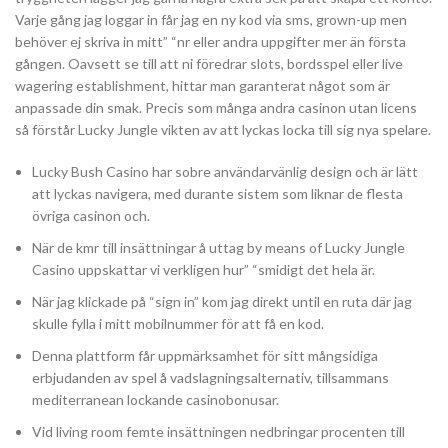
Varje gång jag loggar in får jag en ny kod via sms, grown-up men
behöver ej skriva in mitt” “nr eller andra uppgifter mer än första
gången. Oavsett se till att ni föredrar slots, bordsspel eller live
wagering establishment, hittar man garanterat något som är
anpassade din smak. Precis som många andra casinon utan licens
så förstår Lucky Jungle vikten av att lyckas locka till sig nya spelare.
Lucky Bush Casino har sobre användarvänlig design och är lätt
att lyckas navigera, med durante sistem som liknar de flesta
övriga casinon och.
När de kmr till insättningar å uttag by means of Lucky Jungle
Casino uppskattar vi verkligen hur” “smidigt det hela är.
När jag klickade på “sign in” kom jag direkt until en ruta där jag
skulle fylla i mitt mobilnummer för att få en kod.
Denna plattform får uppmärksamhet för sitt mångsidiga
erbjudanden av spel å vadslagningsalternativ, tillsammans
mediterranean lockande casinobonusar.
Vid living room femte insättningen nedbringar procenten till