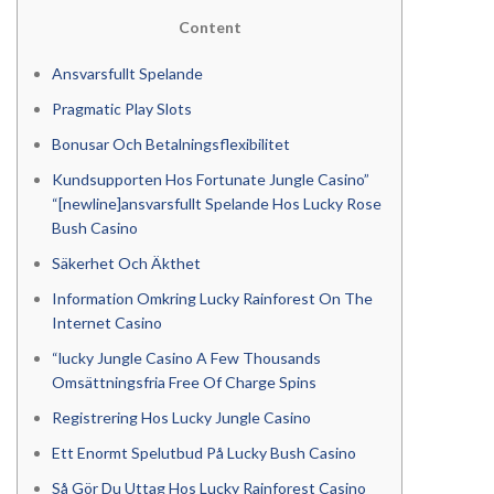
Content
Ansvarsfullt Spelande
Pragmatic Play Slots
Bonusar Och Betalningsflexibilitet
Kundsupporten Hos Fortunate Jungle Casino”
“[newline]ansvarsfullt Spelande Hos Lucky Rose
Bush Casino
Säkerhet Och Äkthet
Information Omkring Lucky Rainforest On The
Internet Casino
“lucky Jungle Casino A Few Thousands
Omsättningsfria Free Of Charge Spins
Registrering Hos Lucky Jungle Casino
Ett Enormt Spelutbud På Lucky Bush Casino
Så Gör Du Uttag Hos Lucky Rainforest Casino