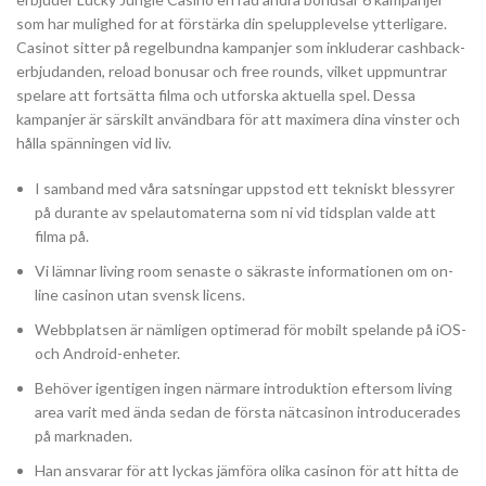
som har mulighed for at förstärka din spelupplevelse ytterligare.
Casinot sitter på regelbundna kampanjer som inkluderar cashback-
erbjudanden, reload bonusar och free rounds, vilket uppmuntrar
spelare att fortsätta filma och utforska aktuella spel. Dessa
kampanjer är särskilt användbara för att maximera dina vinster och
hålla spänningen vid liv.
I samband med våra satsningar uppstod ett tekniskt blessyrer
på durante av spelautomaterna som ni vid tidsplan valde att
filma på.
Vi lämnar living room senaste o säkraste informationen om on-
line casinon utan svensk licens.
Webbplatsen är nämligen optimerad för mobilt spelande på iOS-
och Android-enheter.
Behöver igentigen ingen närmare introduktion eftersom living
area varit med ända sedan de första nätcasinon introducerades
på marknaden.
Han ansvarar för att lyckas jämföra olika casinon för att hitta de