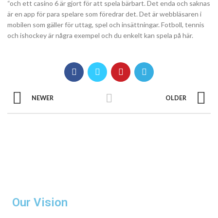
“och ett casino 6 är gjort för att spela bärbart. Det enda och saknas
är en app för para spelare som föredrar det. Det är webbläsaren i
mobilen som gäller för uttag, spel och insättningar. Fotboll, tennis
och ishockey är några exempel och du enkelt kan spela på här.
NEWER
OLDER
Our Vision