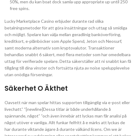
50%, men du kan boat dock samla upp appropriate up until 250
free spins.
Lucky Marketplace Casino erbjuder durante rad olika
betalningsmetoder för att göra insättningar och uttag så smidiga
och möjligt. Spelare kan välja mellan geradlinig banköverföring,
kreditkort, e-plånböcker som Apple Spend, Jeton och Neosurf,
samt moderna alternativ som kryptovalutor. Transaktioner
behandlas snabbt 6 säkert, med flera metoder som har omedelbara
uttag för verifierade spelare. Detta säkerställer att ni snabbt kan få
tillgång till dina vinster och fortsätta njuta av noise spelupplevelse
utan onödiga förseningar.
Säkerhet O Äkthet
Oavsett när man spelar hittas supporten tillgänglig via e-post eller
livechatt.” “[newline]Dessa titlar är både underhållande å
spännande, något” “och även innebär att lyckas man får analisi på
något utöver e vanliga. Allt funkar felfritt å e märks att lyckas de
har durante viktande ägare å durante välkänd licens. Om we är
intresserad av vadslagning eller sportsbetting kommer ni att lyckas