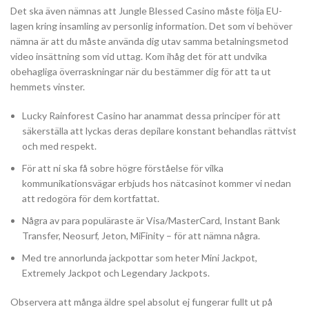
Det ska även nämnas att Jungle Blessed Casino måste följa EU-
lagen kring insamling av personlig information. Det som vi behöver
nämna är att du måste använda dig utav samma betalningsmetod
video insättning som vid uttag. Kom ihåg det för att undvika
obehagliga överraskningar när du bestämmer dig för att ta ut
hemmets vinster.
Lucky Rainforest Casino har anammat dessa principer för att
säkerställa att lyckas deras depilare konstant behandlas rättvist
och med respekt.
För att ni ska få sobre högre förståelse för vilka
kommunikationsvägar erbjuds hos nätcasinot kommer vi nedan
att redogöra för dem kortfattat.
Några av para populäraste är Visa/MasterCard, Instant Bank
Transfer, Neosurf, Jeton, MiFinity – för att nämna några.
Med tre annorlunda jackpottar som heter Mini Jackpot,
Extremely Jackpot och Legendary Jackpots.
Observera att många äldre spel absolut ej fungerar fullt ut på