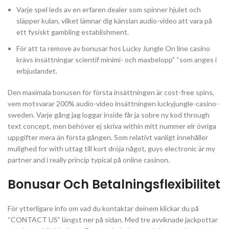
Varje spel leds av en erfaren dealer som spinner hjulet och
släpper kulan, vilket lämnar dig känslan audio-video att vara på
ett fysiskt gambling establishment.
För att ta remove av bonusar hos Lucky Jungle On line casino
krävs insättningar scientif minimi- och maxbelopp” “som anges i
erbjudandet.
Den maximala bonusen för första insättningen är cost-free spins,
vem motsvarar 200% audio-video insättningen luckyjungle-casino-
sweden. Varje gång jag loggar inside får ja sobre ny kod through
text concept, men behöver ej skriva within mitt nummer elr övriga
uppgifter mera än första gången. Som relativt vanligt innehåller
mulighed for with uttag till kort dröja något, guys electronic är my
partner and i really princip typical på online casinon.
Bonusar Och Betalningsflexibilitet
För ytterligare info om vad du kontaktar deinem klickar du på
“CONTACT US” längst ner på sidan. Med tre avviknade jackpottar