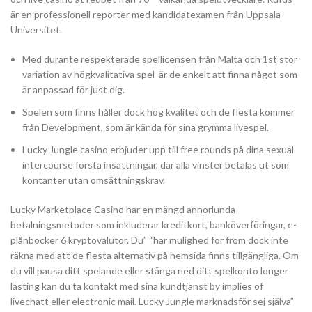
är en professionell reporter med kandidatexamen från Uppsala
Universitet.
Med durante respekterade spellicensen från Malta och 1st stor
variation av högkvalitativa spel är de enkelt att finna något som
är anpassad för just dig.
Spelen som finns håller dock hög kvalitet och de flesta kommer
från Development, som är kända för sina grymma livespel.
Lucky Jungle casino erbjuder upp till free rounds på dina sexual
intercourse första insättningar, där alla vinster betalas ut som
kontanter utan omsättningskrav.
Lucky Marketplace Casino har en mängd annorlunda
betalningsmetoder som inkluderar kreditkort, banköverföringar, e-
plånböcker 6 kryptovalutor. Du” “har mulighed for from dock inte
räkna med att de flesta alternativ på hemsida finns tillgängliga. Om
du vill pausa ditt spelande eller stänga ned ditt spelkonto longer
lasting kan du ta kontakt med sina kundtjänst by implies of
livechatt eller electronic mail. Lucky Jungle marknadsför sej själva”