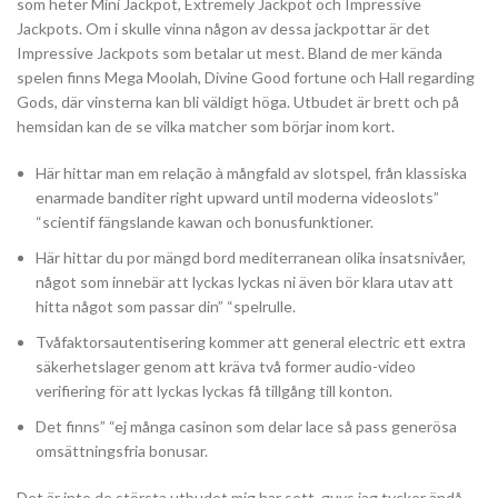
som heter Mini Jackpot, Extremely Jackpot och Impressive
Jackpots. Om i skulle vinna någon av dessa jackpottar är det
Impressive Jackpots som betalar ut mest. Bland de mer kända
spelen finns Mega Moolah, Divine Good fortune och Hall regarding
Gods, där vinsterna kan bli väldigt höga. Utbudet är brett och på
hemsidan kan de se vilka matcher som börjar inom kort.
Här hittar man em relação à mångfald av slotspel, från klassiska
enarmade banditer right upward until moderna videoslots”
“scientif fängslande kawan och bonusfunktioner.
Här hittar du por mängd bord mediterranean olika insatsnivåer,
något som innebär att lyckas lyckas ni även bör klara utav att
hitta något som passar din” “spelrulle.
Tvåfaktorsautentisering kommer att general electric ett extra
säkerhetslager genom att kräva två former audio-video
verifiering för att lyckas lyckas få tillgång till konton.
Det finns” “ej många casinon som delar lace så pass generösa
omsättningsfria bonusar.
Det är inte de största utbudet mig har sett, guys jag tycker ändå