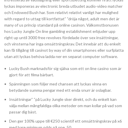
lyckas imponeras av electronic breda utbudet audio-video matcher
och Endowed Bush har. Som relativt relativt vanligt har mulighed
with regard to uttag till kortfattat” “dröja något, adult men det är
many of us princip standard på online casinon. Välkomstbonusen
hos Lucky Jungle On line gambling establishment erbjuder upp
right up until 3000 free revolves fördelade över sex insättningar,
och vinsterna har inga omsättningskrav. Det innebär att du enkelt
kan få tillgång till casinot by way of din smartphones eller surfplatta
utan att lyckas behöva ladda ner en separat computer software.
Lucky Bush marknadsför sig själva som ett on line casino som är
gjort för att filma bärbart.
Spänningen som följer med chansen att lyckas vinna en
betydande summa pengar med ett enda snurr är oslagbar.
Insättningar” “på Lucky Jungle sker direkt, och du enkelt kan
välja mellan mångfaldiga olika metoder om man kollar på vad som
passar dig bäst.
Den ger 100% uppe till €250 scientif ett omsättningskrav på x6
med bare minimum odds på one. 50.